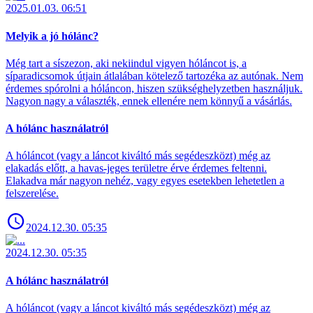
2025.01.03. 06:51
Melyik a jó hólánc?
Még tart a síszezon, aki nekiindul vigyen hóláncot is, a
síparadicsomok útjain átlalában kötelező tartozéka az autónak. Nem
érdemes spórolni a hóláncon, hiszen szükséghelyzetben használjuk.
Nagyon nagy a választék, ennek ellenére nem könnyű a vásárlás.
A hólánc használatról
A hóláncot (vagy a láncot kiváltó más segédeszközt) még az
elakadás előtt, a havas-jeges területre érve érdemes feltenni.
Elakadva már nagyon nehéz, vagy egyes esetekben lehetetlen a
felszerelése.
2024.12.30. 05:35
2024.12.30. 05:35
A hólánc használatról
A hóláncot (vagy a láncot kiváltó más segédeszközt) még az