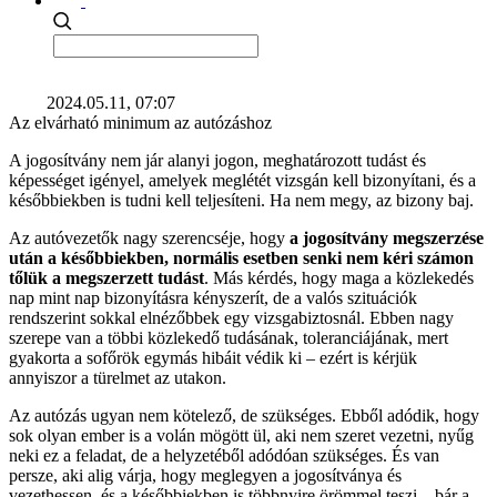
2024.05.11, 07:07
Az elvárható minimum az autózáshoz
A jogosítvány nem jár alanyi jogon, meghatározott tudást és
képességet igényel, amelyek meglétét vizsgán kell bizonyítani, és a
későbbiekben is tudni kell teljesíteni. Ha nem megy, az bizony baj.
Az autóvezetők nagy szerencséje, hogy
a jogosítvány megszerzése
után a későbbiekben, normális esetben senki nem kéri számon
tőlük a megszerzett tudást
. Más kérdés, hogy maga a közlekedés
nap mint nap bizonyításra kényszerít, de a valós szituációk
rendszerint sokkal elnézőbbek egy vizsgabiztosnál. Ebben nagy
szerepe van a többi közlekedő tudásának, toleranciájának, mert
gyakorta a sofőrök egymás hibáit védik ki – ezért is kérjük
annyiszor a türelmet az utakon.
Az autózás ugyan nem kötelező, de szükséges. Ebből adódik, hogy
sok olyan ember is a volán mögött ül, aki nem szeret vezetni, nyűg
neki ez a feladat, de a helyzetéből adódóan szükséges. És van
persze, aki alig várja, hogy meglegyen a jogosítványa és
vezethessen, és a későbbiekben is többnyire örömmel teszi – bár a