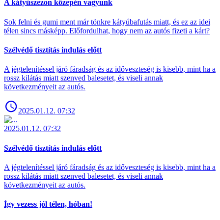
A kátyúszezon közepén vagyunk
Sok felni és gumi ment már tönkre kátyúbafutás miatt, és ez az idei
télen sincs másképp. Előfordulhat, hogy nem az autós fizeti a kárt?
Szélvédő tisztítás indulás előtt
A jégtelenítéssel járó fáradság és az időveszteség is kisebb, mint ha a
rossz kilátás miatt szenved balesetet, és viseli annak
következményeit az autós.
2025.01.12. 07:32
2025.01.12. 07:32
Szélvédő tisztítás indulás előtt
A jégtelenítéssel járó fáradság és az időveszteség is kisebb, mint ha a
rossz kilátás miatt szenved balesetet, és viseli annak
következményeit az autós.
Így vezess jól télen, hóban!