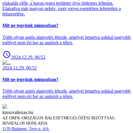
elakadás előtt, a havas-jeges területre érve érdemes feltenni.
Elakadva már nagyon nehéz, vagy egyes esetekben lehetetlen a
felszerelése.
Mit ne tegyünk mínuszban?
Több olyan autós alapvetés létezik, amelyet betartva sokkal nagyobb
eséllyel nem éri baj az autózót a télen.
2024.12.29. 06:52
2024.12.29. 06:52
Mit ne tegyünk mínuszban?
Több olyan autós alapvetés létezik, amelyet betartva sokkal nagyobb
eséllyel nem éri baj az autózót a télen.
kreszvaltozas.hu
AZ ORFK-ORSZÁGOS BALESETMEGELŐZÉSI BIZOTTSÁG
HIVATALOS HONLAPJA
1139 Budapest, Teve u. 4-6.