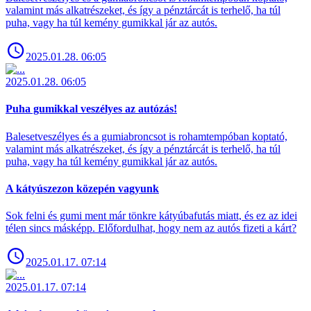
valamint más alkatrészeket, és így a pénztárcát is terhelő, ha túl
puha, vagy ha túl kemény gumikkal jár az autós.
2025.01.28. 06:05
2025.01.28. 06:05
Puha gumikkal veszélyes az autózás!
Balesetveszélyes és a gumiabroncsot is rohamtempóban koptató,
valamint más alkatrészeket, és így a pénztárcát is terhelő, ha túl
puha, vagy ha túl kemény gumikkal jár az autós.
A kátyúszezon közepén vagyunk
Sok felni és gumi ment már tönkre kátyúbafutás miatt, és ez az idei
télen sincs másképp. Előfordulhat, hogy nem az autós fizeti a kárt?
2025.01.17. 07:14
2025.01.17. 07:14