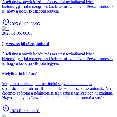
A téli útviszonyok között más vezetési technikával lehet
biztonsággal jól mozogni és közlekedni az autóval. Persze fontos az
is, hogy a kocsi jó állapotú legyen.
2025.01.06. 06:05
2025.01.06. 06:05
Így vezess jól télen, hóban!
A téli útviszonyok között más vezetési technikával lehet
biztonsággal jól mozogni és közlekedni az autóval. Persze fontos az
is, hogy a kocsi jó állapotú legyen.
Melyik a jó hólánc?
Még tart a síszezon, aki nekiindul vigyen hóláncot is, a
síparadicsomok útjain átlalában kötelező tartozéka az autónak. Nem
érdemes spórolni a hóláncon, hiszen szükséghelyzetben használjuk.
Nagyon nagy a választék, ennek ellenére nem könnyű a vásárlás.
2025.01.03. 06:51