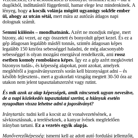
dugókból, indíttatástól függetlenül, hamar elege lesz mindenkinek. A
lényeg, hogy
a kocsik volánja mögött ugyanúgy sokféle ember
ül, ahogy az utcán sétál,
mert mára az autózás átlagos napi
dolognak számít.
Semmi különös – mondhatnánk.
Azért ne mondjuk mégse, mert
bizony, aki vezet, az egy összetett és bonyolult gépet kezel. És ez a
gép átlagosan legalább másfél tonnás, szintén átlagosan képes
legalább 150 km/óra sebességgel haladni, de még alacsonyabb
sebességgel is olyan mozgási energiával rendelkezik, ami
rossz
esetben komoly rombolásra képes
. Így ez a gép azért megkövetel
bizonyos tudás-, és képesség alapokat, pont azokat, amelyek
meglétéről a jogosítványszerzés során kell bizonyságot adni – és
később fejleszteni-, mert a gyakorlati vizsgáig megtett 30-50 óra az
utakon nem jelent tapasztalatszerzést vagy rutint.
És mik azok az alap képességek, amik nincsenek ugyan nevesítve,
de a napi közlekedés tapasztalatai szerint, a hiányuk esetén
nyugodtan vissza lehetne adni a jogosítványt?
Iránytartás
: tudni kell a kocsit az út vonalvezetésének, a
sávkiosztásnak, a tereléseknek, a kanyar ívének megfelelően
irányban tartani.
Ez a vezetés egyik alapja.
Manőverezőképesség
: ismerni kell az adott autó fordulási jellemzőit,