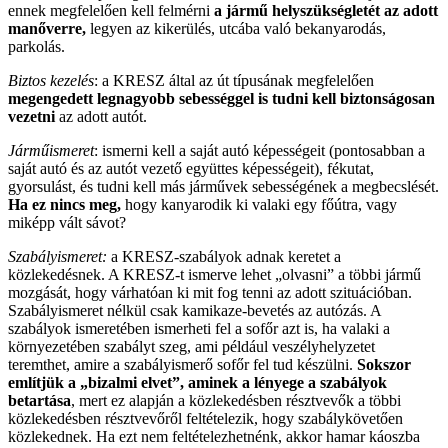
ennek megfelelően kell felmérni
a jármű helyszükségletét az adott
manőverre,
legyen az kikerülés, utcába való bekanyarodás,
parkolás.
Biztos kezelés
: a KRESZ által az út típusának megfelelően
megengedett legnagyobb sebességgel is tudni kell biztonságosan
vezetni
az adott autót.
Járműismeret
: ismerni kell a saját autó képességeit (pontosabban a
saját autó és az autót vezető együttes képességeit), fékutat,
gyorsulást, és tudni kell más járművek sebességének a megbecslését.
Ha ez nincs meg,
hogy kanyarodik ki valaki egy főútra, vagy
miképp vált sávot?
Szabályismeret:
a KRESZ-szabályok adnak keretet a
közlekedésnek. A KRESZ-t ismerve lehet „olvasni” a többi jármű
mozgását, hogy várhatóan ki mit fog tenni az adott szituációban.
Szabályismeret nélkül csak kamikaze-bevetés az autózás. A
szabályok ismeretében ismerheti fel a sofőr azt is, ha valaki a
környezetében szabályt szeg, ami például veszélyhelyzetet
teremthet, amire a szabályismerő sofőr fel tud készülni.
Sokszor
említjük a „bizalmi elvet”, aminek a lényege a szabályok
betartása
, mert ez alapján a közlekedésben résztvevők a többi
közlekedésben résztvevőről feltételezik, hogy szabálykövetően
közlekednek. Ha ezt nem feltételezhetnénk, akkor hamar káoszba