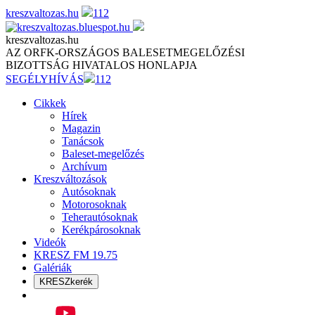
Skip
kreszvaltozas.hu
112
to
content
kreszvaltozas.hu
AZ ORFK-ORSZÁGOS BALESETMEGELŐZÉSI
BIZOTTSÁG HIVATALOS HONLAPJA
SEGÉLYHÍVÁS
112
Cikkek
Hírek
Magazin
Tanácsok
Baleset-megelőzés
Archívum
Kreszváltozások
Autósoknak
Motorosoknak
Teherautósoknak
Kerékpárosoknak
Videók
KRESZ FM 19.75
Galériák
KRESZkerék