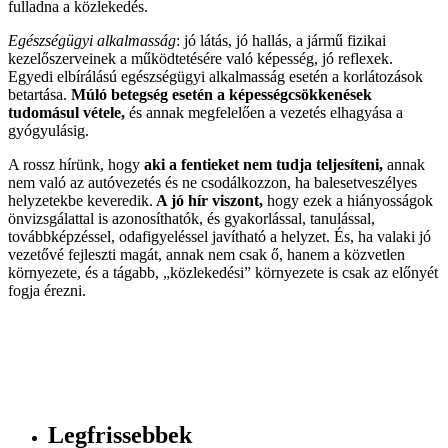
fulladna a közlekedés.
Egészségügyi alkalmasság
: jó látás, jó hallás, a jármű fizikai
kezelőszerveinek a működtetésére való képesség, jó reflexek.
Egyedi elbírálású egészségügyi alkalmasság esetén a korlátozások
betartása.
Múló betegség esetén a képességcsökkenések
tudomásul vétele,
és annak megfelelően a vezetés elhagyása a
gyógyulásig.
A rossz hírünk, hogy
aki a fentieket nem tudja teljesíteni,
annak
nem való az autóvezetés és ne csodálkozzon, ha balesetveszélyes
helyzetekbe keveredik.
A jó hír viszont,
hogy ezek a hiányosságok
önvizsgálattal is azonosíthatók, és gyakorlással, tanulással,
továbbképzéssel, odafigyeléssel javítható a helyzet. És, ha valaki jó
vezetővé fejleszti magát, annak nem csak ő, hanem a közvetlen
környezete, és a tágabb, „közlekedési” környezete is csak az előnyét
fogja érezni.
Legfrissebbek