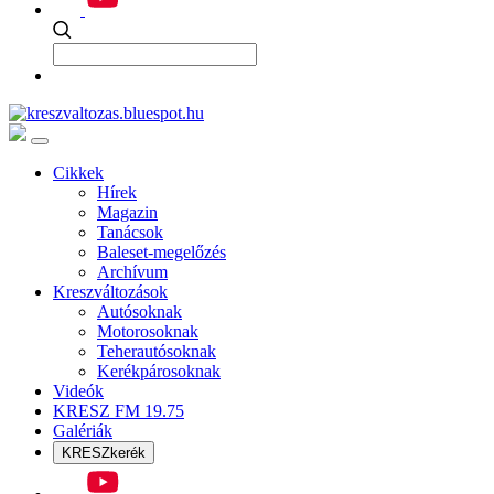
Cikkek
Hírek
Magazin
Tanácsok
Baleset-megelőzés
Archívum
Kreszváltozások
Autósoknak
Motorosoknak
Teherautósoknak
Kerékpárosoknak
Videók
KRESZ FM 19.75
Galériák
KRESZkerék