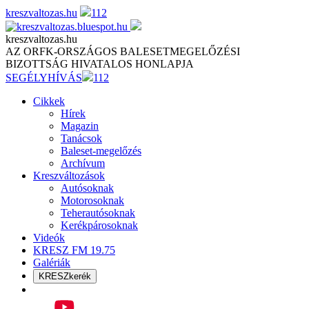
Skip
kreszvaltozas.hu
112
to
content
kreszvaltozas.hu
AZ ORFK-ORSZÁGOS BALESETMEGELŐZÉSI
BIZOTTSÁG HIVATALOS HONLAPJA
SEGÉLYHÍVÁS
112
Cikkek
Hírek
Magazin
Tanácsok
Baleset-megelőzés
Archívum
Kreszváltozások
Autósoknak
Motorosoknak
Teherautósoknak
Kerékpárosoknak
Videók
KRESZ FM 19.75
Galériák
KRESZkerék