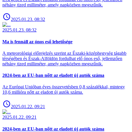
néhány tized milliméter, amely napközben megszűnik.
2025.01.23. 08:32
2025.01.23. 08:32
Ma is fennáll az ónos eső lehetősége
A meteorológiai előrejelzés szerint az Északi-középhegység tágabb
térségében és Észak-Alföldön fordulhat elő ónos eső, jellemzően
néhány tized milliméter, amely napközben megszűnik.
2024-ben az EU-ban nőtt az eladott új autók száma
Az Európai Unióban éves összevetésben 0,8 százalékkal, mintegy
10,6 millióra nőtt az eladott új autók száma.
2025.01.22. 09:21
2025.01.22. 09:21
2024-ben az EU-ban nőtt az eladott új autók száma