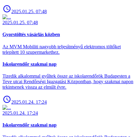
2025.01.25. 07:48
2025.01.25. 07:48
Gyorstöltés vásárlás közben
Az MVM Mobiliti nagyobb teljesítményű elektromos töltőket
telepített 10 szupermarkethez.
Iskolarendőr szakmai nap
Tizedik alkalommal gyűltek össze az iskolarendőrök Budapesten a
Teve utcai Rendőrségi Igazgatási Központban, hogy szakmai napon
tekintsenek vissza az elmúlt évre.
2025.01.24. 17:24
2025.01.24. 17:24
Iskolarendőr szakmai nap