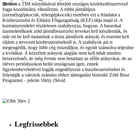
illetően
a TIM irányításával létrejött országos közlekedésszervező
fogja koordinálni, ellenőrizni. A többi járműtípus
(személygépkocsik, tehergépkocsik) esetében ezt a feladatot a
Közbeszerzési és Ellátási Főigazgatóság (KEF) látja majd el. A
kormányrendelet részletesen szabályozza, hogyan. A buszokat
üzemeltetőknek zöld járműbeszerzési terveket kell készíteniük, és
már ott be kell mutatniuk a tiszta járművek arányát, és eszerint kell
eljárni a tervezett közbeszerzéseknél is. A szabályok azt is
megengedik, hogy több cég összeálljon, és együtt számolva teljesítse
a kvótákat. A közzétett arányok alapján nem kell tehát minden
beszerzésnél, de még évente sem betartani az előírt arányokat, de az
ötéves periódusokon belül országosan igen, ennek
figyelembevételével fogják engedélyezni a buszbeszerzéseket és
folytatják a városok számára ehhez támogatást biztosító Zöld Busz
Programot – jelezte
Vitézy Dávid
.
Legfrissebbek