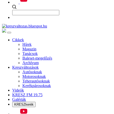
Cikkek
Hírek
Magazin
Tanácsok
Baleset-megelőzés
Archívum
Kreszváltozások
Autósoknak
Motorosoknak
Teherautósoknak
Kerékpárosoknak
Videók
KRESZ FM 19.75
Galériák
KRESZkerék