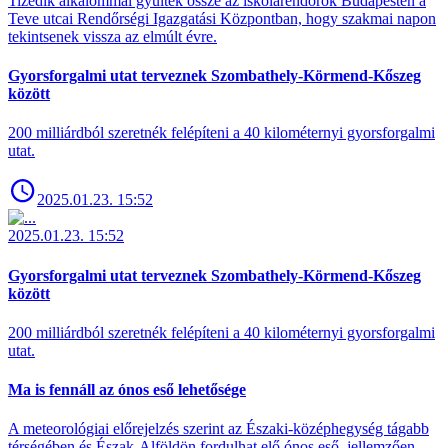
Tizedik alkalommal gyűltek össze az iskolarendőrök Budapesten a
Teve utcai Rendőrségi Igazgatási Központban, hogy szakmai napon
tekintsenek vissza az elmúlt évre.
Gyorsforgalmi utat terveznek Szombathely-Körmend-Kőszeg
között
200 milliárdból szeretnék felépíteni a 40 kilométernyi gyorsforgalmi
utat.
2025.01.23. 15:52
2025.01.23. 15:52
Gyorsforgalmi utat terveznek Szombathely-Körmend-Kőszeg
között
200 milliárdból szeretnék felépíteni a 40 kilométernyi gyorsforgalmi
utat.
Ma is fennáll az ónos eső lehetősége
A meteorológiai előrejelzés szerint az Északi-középhegység tágabb
térségében és Észak-Alföldön fordulhat elő ónos eső, jellemzően