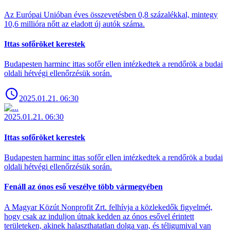
Az Európai Unióban éves összevetésben 0,8 százalékkal, mintegy
10,6 millióra nőtt az eladott új autók száma.
Ittas sofőröket kerestek
Budapesten harminc ittas sofőr ellen intézkedtek a rendőrök a budai
oldali hétvégi ellenőrzésük során.
2025.01.21. 06:30
2025.01.21. 06:30
Ittas sofőröket kerestek
Budapesten harminc ittas sofőr ellen intézkedtek a rendőrök a budai
oldali hétvégi ellenőrzésük során.
Fenáll az ónos eső veszélye több vármegyében
A Magyar Közút Nonprofit Zrt. felhívja a közlekedők figyelmét,
hogy csak az induljon útnak kedden az ónos esővel érintett
területeken, akinek halaszthatatlan dolga van, és téligumival van