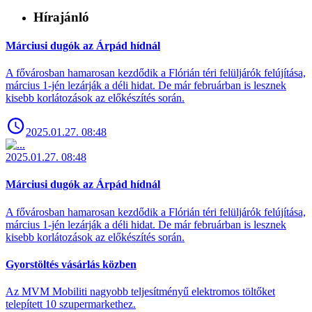
Hírajánló
Márciusi dugók az Árpád hídnál
A fővárosban hamarosan kezdődik a Flórián téri felüljárók felújítása,
március 1-jén lezárják a déli hidat. De már februárban is lesznek
kisebb korlátozások az előkészítés során.
2025.01.27. 08:48
2025.01.27. 08:48
Márciusi dugók az Árpád hídnál
A fővárosban hamarosan kezdődik a Flórián téri felüljárók felújítása,
március 1-jén lezárják a déli hidat. De már februárban is lesznek
kisebb korlátozások az előkészítés során.
Gyorstöltés vásárlás közben
Az MVM Mobiliti nagyobb teljesítményű elektromos töltőket
telepített 10 szupermarkethez.