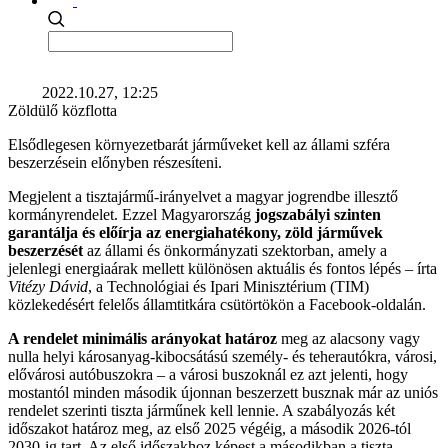
2022.10.27, 12:25
Zöldülő közflotta
Elsődlegesen környezetbarát járműveket kell az állami szféra
beszerzésein előnyben részesíteni.
Megjelent a tisztajármű-irányelvet a magyar jogrendbe illesztő
kormányrendelet. Ezzel Magyarország
jogszabályi szinten
garantálja és előírja az energiahatékony, zöld járművek
beszerzését
az állami és önkormányzati szektorban, amely a
jelenlegi energiaárak mellett különösen aktuális és fontos lépés – írta
Vitézy Dávid
, a Technológiai és Ipari Minisztérium (TIM)
közlekedésért felelős államtitkára csütörtökön a Facebook-oldalán.
A rendelet minimális arányokat határoz
meg az alacsony vagy
nulla helyi károsanyag-kibocsátású személy- és teherautókra, városi,
elővárosi autóbuszokra – a városi buszoknál ez azt jelenti, hogy
mostantól minden második újonnan beszerzett busznak már az uniós
rendelet szerinti tiszta járműnek kell lennie. A szabályozás két
időszakot határoz meg, az első 2025 végéig, a második 2026-tól
2030-ig tart. Az első időszakhoz képest a másodikban a tiszta