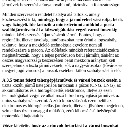
járművek beszerzési aránya tovább nő, biztosítva a fokozatosságot.
Minden szervezet a rendelet hatálya alá tartozik, amely
közbeszerzést ír ki,
mindegy, hogy a járműveket vásárolja, bérli,
vagy lízingeli. Ide tartozik a minisztériumi autóktól a posta
szállítójárművein át a közszolgáltatást végző városi buszokig
minden közbeszerzés útján vásárolt jármű. Fontos, hogy a
regionális, illetve távolsági autóbuszokat nem érinti a jogszabály,
tekintve, hogy a megfelelő technológia egyelőre nem áll
rendelkezésre a piacon. Az előírások mindkét referenciaidőszakra
meghatározzák, hogy a teljes perióduson belül járműfajtánként az
összes magyarországi beszerzésen belül mekkora arányban kell
szerepelniük a tiszta járműveknek, sőt, a nagyvárosokra (főváros és
megyei jogú városok) a buszok esetében külön szabályozást ír elő.
A 3,5 tonna feletti tehergépjárművek és városi buszok esetén
a
tiszta közúti jármű kategóriába tartoznak a gázos (CNG, LNG), az
akkumulátoros és a hidrogéncellás elektromos, illetve az ezen
technológiákat vegyítve alkalmazó hibrid meghajtású járművek az
uniós szabályozás szerint. A zéró kibocsátásúak ezen belül az
elektromos és hidrogéncellás járművek, illetve a jövőben megjelenő,
szintetikus üzemanyaggal működő, zéró kibocsátású belsőégésű
motorokkal hajtottak is.
Vitézy
kifejtette,
hogy az arányok betartását a városi buszokat