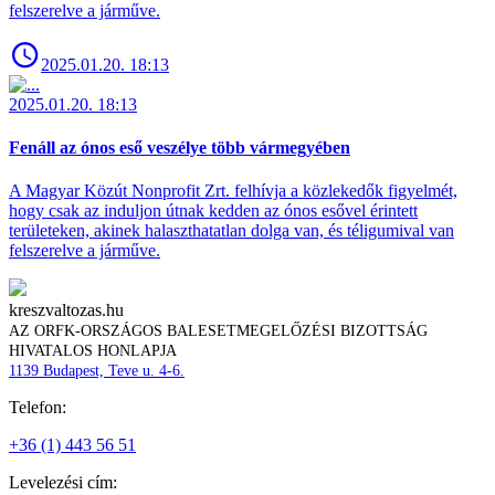
felszerelve a járműve.
2025.01.20. 18:13
2025.01.20. 18:13
Fenáll az ónos eső veszélye több vármegyében
A Magyar Közút Nonprofit Zrt. felhívja a közlekedők figyelmét,
hogy csak az induljon útnak kedden az ónos esővel érintett
területeken, akinek halaszthatatlan dolga van, és téligumival van
felszerelve a járműve.
kreszvaltozas.hu
AZ ORFK-ORSZÁGOS BALESETMEGELŐZÉSI BIZOTTSÁG
HIVATALOS HONLAPJA
1139 Budapest, Teve u. 4-6.
Telefon:
+36 (1) 443 56 51
Levelezési cím: