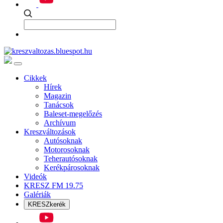
Cikkek
Hírek
Magazin
Tanácsok
Baleset-megelőzés
Archívum
Kreszváltozások
Autósoknak
Motorosoknak
Teherautósoknak
Kerékpárosoknak
Videók
KRESZ FM 19.75
Galériák
KRESZkerék