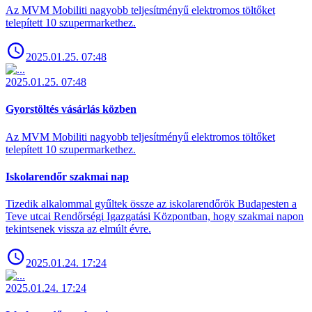
Az MVM Mobiliti nagyobb teljesítményű elektromos töltőket
telepített 10 szupermarkethez.
2025.01.25. 07:48
2025.01.25. 07:48
Gyorstöltés vásárlás közben
Az MVM Mobiliti nagyobb teljesítményű elektromos töltőket
telepített 10 szupermarkethez.
Iskolarendőr szakmai nap
Tizedik alkalommal gyűltek össze az iskolarendőrök Budapesten a
Teve utcai Rendőrségi Igazgatási Központban, hogy szakmai napon
tekintsenek vissza az elmúlt évre.
2025.01.24. 17:24
2025.01.24. 17:24