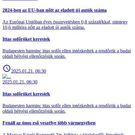
2024-ben az EU-ban nőtt az eladott új autók száma
Az Európai Unióban éves összevetésben 0,8 százalékkal, mintegy
10,6 millióra nőtt az eladott új autók száma.
Ittas sofőröket kerestek
Budapesten harminc ittas sofőr ellen intézkedtek a rendőrök a budai
oldali hétvégi ellenőrzésük során.
2025.01.21. 06:30
2025.01.21. 06:30
Ittas sofőröket kerestek
Budapesten harminc ittas sofőr ellen intézkedtek a rendőrök a budai
oldali hétvégi ellenőrzésük során.
Fenáll az ónos eső veszélye több vármegyében
A Magyar Közút Nonprofit Zrt. felhívja a közlekedők figyelmét,