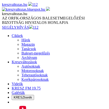
Skip
kreszvaltozas.hu
112
to
content
kreszvaltozas.hu
AZ ORFK-ORSZÁGOS BALESETMEGELŐZÉSI
BIZOTTSÁG HIVATALOS HONLAPJA
SEGÉLYHÍVÁS
112
Cikkek
Hírek
Magazin
Tanácsok
Baleset-megelőzés
Archívum
Kreszváltozások
Autósoknak
Motorosoknak
Teherautósoknak
Kerékpárosoknak
Videók
KRESZ FM 19.75
Galériák
KRESZkerék