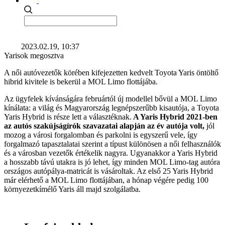
2023.02.19, 10:37
Yarisok megosztva
A női autóvezetők körében kifejezetten kedvelt Toyota Yaris öntöltő
hibrid kivitele is bekerül a MOL Limo flottájába.
Az ügyfelek kívánságára februártól új modellel bővül a MOL Limo
kínálata: a világ és Magyarország legnépszerűbb kisautója, a Toyota
Yaris Hybrid is része lett a választéknak.
A Yaris Hybrid 2021-ben
az autós szakújságírók szavazatai alapján az év autója volt,
jól
mozog a városi forgalomban és parkolni is egyszerű vele, így
forgalmazó tapasztalatai szerint a típust különösen a női felhasználók
és a városban vezetők értékelik nagyra. Ugyanakkor a Yaris Hybrid
a hosszabb távú utakra is jó lehet, így minden MOL Limo-tag autóra
országos autópálya-matricát is vásároltak. Az első 25 Yaris Hybrid
már elérhető a MOL Limo flottájában, a hónap végére pedig 100
környezetkímélő Yaris áll majd szolgálatba.