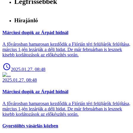
Legfrissebbek
Hírajánló
Márciusi dugók az Árpád hídnál
A fővárosban hamarosan kezdődik a Flórián téri felüljárók felújítása,
március 1-jén lezárják a déli hidat. De már februárban is lesznek
kisebb korlátozások az előkészítés során.
2025.01.27. 08:48
2025.01.27. 08:48
Márciusi dugók az Árpád hídnál
A fővárosban hamarosan kezdődik a Flórián téri felüljárók felújítása,
március 1-jén lezárják a déli hidat. De már februárban is lesznek
kisebb korlátozások az előkészítés során.
Gyorstöltés vásárlás közben