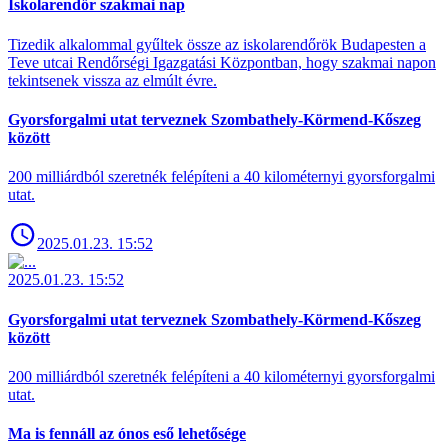
Iskolarendőr szakmai nap
Tizedik alkalommal gyűltek össze az iskolarendőrök Budapesten a
Teve utcai Rendőrségi Igazgatási Központban, hogy szakmai napon
tekintsenek vissza az elmúlt évre.
Gyorsforgalmi utat terveznek Szombathely-Körmend-Kőszeg
között
200 milliárdból szeretnék felépíteni a 40 kilométernyi gyorsforgalmi
utat.
2025.01.23. 15:52
2025.01.23. 15:52
Gyorsforgalmi utat terveznek Szombathely-Körmend-Kőszeg
között
200 milliárdból szeretnék felépíteni a 40 kilométernyi gyorsforgalmi
utat.
Ma is fennáll az ónos eső lehetősége