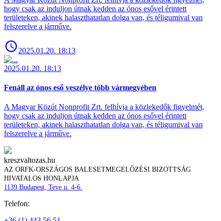
hogy csak az induljon útnak kedden az ónos esővel érintett
területeken, akinek halaszthatatlan dolga van, és téligumival van
felszerelve a járműve.
2025.01.20. 18:13
2025.01.20. 18:13
Fenáll az ónos eső veszélye több vármegyében
A Magyar Közút Nonprofit Zrt. felhívja a közlekedők figyelmét,
hogy csak az induljon útnak kedden az ónos esővel érintett
területeken, akinek halaszthatatlan dolga van, és téligumival van
felszerelve a járműve.
kreszvaltozas.hu
AZ ORFK-ORSZÁGOS BALESETMEGELŐZÉSI BIZOTTSÁG
HIVATALOS HONLAPJA
1139 Budapest, Teve u. 4-6.
Telefon:
+36 (1) 443 56 51