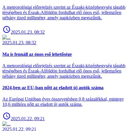
A meteorológiai előrejelzés szerint az Északi-középhegység tágabb
térségében és Észak-Alföldön fordulhat elő ónos eső, jellemzően
néhány tized milliméter, amely napközben megszűnik.
2025.01.23. 08:32
2025.01.23. 08:32
Ma is fennáll az ónos eső lehetősége
A meteorológiai előrejelzés szerint az Északi-középhegység tágabb
térségében és Észak-Alföldön fordulhat elő ónos eső, jellemzően
néhány tized milliméter, amely napközben megszűnik.
2024-ben az EU-ban nőtt az eladott új autók száma
Az Európai Unióban éves összevetésben 0,8 százalékkal, mintegy
10,6 millióra nőtt az eladott új autók száma.
2025.01.22. 09:21
2025.01.22. 09:21