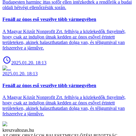
Budapesten harminc ittas sofőr ellen intézkedtek a rendőrök a budai
oldali hétvégi ellenőrzésük során.
Fenáll az ónos eső veszélye több vármegyében
A Magyar Közút Nonprofit Zrt. felhívja a közlekedők figyelmét,
hogy csak az induljon útnak kedden az ónos esővel érintett
területeken, akinek halaszthatatlan dolga van, és téligumival van
felszerelve a járműve.
2025.01.20. 18:13
2025.01.20. 18:13
Fenáll az ónos eső veszélye több vármegyében
A Magyar Közút Nonprofit Zrt. felhívja a közlekedők figyelmét,
hogy csak az induljon útnak kedden az ónos esővel érintett
területeken, akinek halaszthatatlan dolga van, és téligumival van
felszerelve a járműve.
kreszvaltozas.hu
AZ ORFK-ORSZÁGOS BALESETMEGELŐZÉSI BIZOTTSÁG