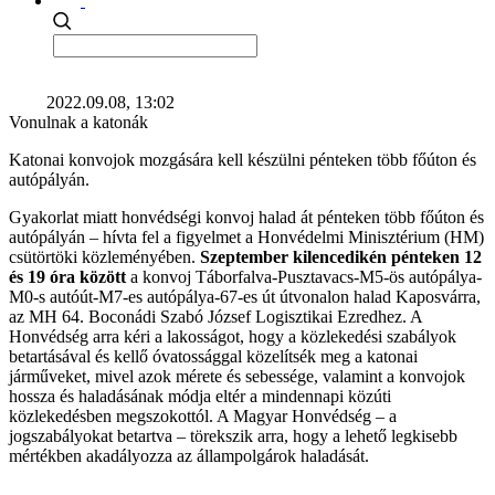
2022.09.08, 13:02
Vonulnak a katonák
Katonai konvojok mozgására kell készülni pénteken több főúton és
autópályán.
Gyakorlat miatt honvédségi konvoj halad át pénteken több főúton és
autópályán – hívta fel a figyelmet a Honvédelmi Minisztérium (HM)
csütörtöki közleményében.
Szeptember kilencedikén pénteken 12
és 19 óra között
a konvoj Táborfalva-Pusztavacs-M5-ös autópálya-
M0-s autóút-M7-es autópálya-67-es út útvonalon halad Kaposvárra,
az MH 64. Boconádi Szabó József Logisztikai Ezredhez. A
Honvédség arra kéri a lakosságot, hogy a közlekedési szabályok
betartásával és kellő óvatossággal közelítsék meg a katonai
járműveket, mivel azok mérete és sebessége, valamint a konvojok
hossza és haladásának módja eltér a mindennapi közúti
közlekedésben megszokottól. A Magyar Honvédség – a
jogszabályokat betartva – törekszik arra, hogy a lehető legkisebb
mértékben akadályozza az állampolgárok haladását.