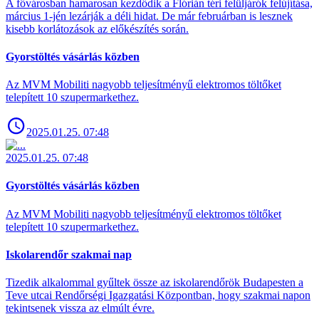
A fővárosban hamarosan kezdődik a Flórián téri felüljárók felújítása,
március 1-jén lezárják a déli hidat. De már februárban is lesznek
kisebb korlátozások az előkészítés során.
Gyorstöltés vásárlás közben
Az MVM Mobiliti nagyobb teljesítményű elektromos töltőket
telepített 10 szupermarkethez.
2025.01.25. 07:48
2025.01.25. 07:48
Gyorstöltés vásárlás közben
Az MVM Mobiliti nagyobb teljesítményű elektromos töltőket
telepített 10 szupermarkethez.
Iskolarendőr szakmai nap
Tizedik alkalommal gyűltek össze az iskolarendőrök Budapesten a
Teve utcai Rendőrségi Igazgatási Központban, hogy szakmai napon
tekintsenek vissza az elmúlt évre.