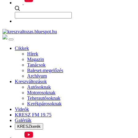
Cikkek
Hírek
Magazin
Tanácsok
Baleset-megelőzés
Archívum
Kreszváltozások
Autósoknak
Motorosoknak
Teherautósoknak
Kerékpárosoknak
Videók
KRESZ FM 19.75
Galériák
KRESZkerék