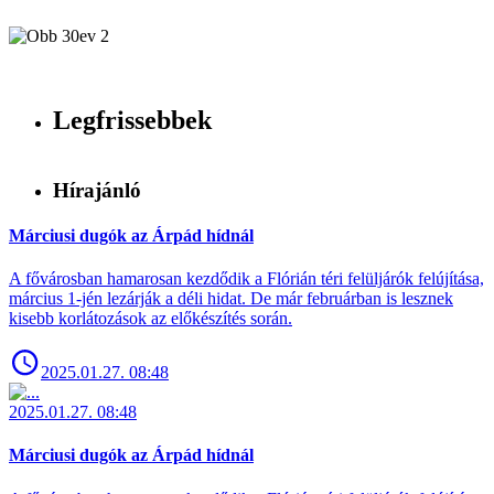
Legfrissebbek
Hírajánló
Márciusi dugók az Árpád hídnál
A fővárosban hamarosan kezdődik a Flórián téri felüljárók felújítása,
március 1-jén lezárják a déli hidat. De már februárban is lesznek
kisebb korlátozások az előkészítés során.
2025.01.27. 08:48
2025.01.27. 08:48
Márciusi dugók az Árpád hídnál