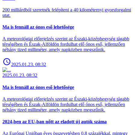
200 milliárdból szeretnék felépíteni a 40 kilométernyi gyorsforgalmi
utat.
Ma is fennáll az ónos eső lehetősége
A meteorológiai előrejelzés szerint az Északi-középhegység tágabb
térségében és Észak-Alföldön fordulhat elő ónos eső, jellemzően
néhány tized milliméter, amely napközben megszűnik.
2025.01.23. 08:32
2025.01.23. 08:32
Ma is fennáll az ónos eső lehetősége
A meteorológiai előrejelzés szerint az Északi-középhegység tágabb
térségében és Észak-Alföldön fordulhat elő ónos eső, jellemzően
néhány tized milliméter, amely napközben megszűnik.
2024-ben az EU-ban nőtt az eladott új autók száma
Az Európai Unióban éves összevetésben 0,8 százalékkal, mintegy