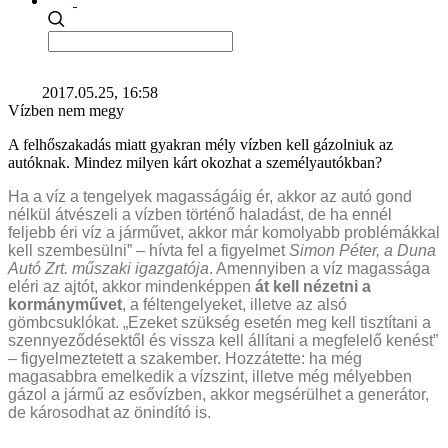
2017.05.25, 16:58
Vízben nem megy
A felhőszakadás miatt gyakran mély vízben kell gázolniuk az
autóknak. Mindez milyen kárt okozhat a személyautókban?
Ha a víz a tengelyek magasságáig ér, akkor az autó gond
nélkül átvészeli a vízben történő haladást, de ha ennél
feljebb éri víz a járművet, akkor már komolyabb problémákkal
kell szembesülni” – hívta fel a figyelmet
Simon Péter, a Duna
Autó Zrt. műszaki igazgatója
. Amennyiben a víz magassága
eléri az ajtót, akkor mindenképpen
át kell nézetni a
kormányművet
, a féltengelyeket, illetve az alsó
gömbcsuklókat. „Ezeket szükség esetén meg kell tisztítani a
szennyeződésektől és vissza kell állítani a megfelelő kenést”
– figyelmeztetett a szakember. Hozzátette: ha még
magasabbra emelkedik a vízszint, illetve még mélyebben
gázol a jármű az esővízben, akkor megsérülhet a generátor,
de károsodhat az önindító is.