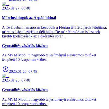
2025.01.27. 08:48
Márciusi dugók az Árpád hídnál
A fővárosban hamarosan kezdődik a Flórián téri felüljárók felújítása,
március 1-jén lezárják a déli hidat. De már februárban is lesznek
kisebb korlátozások az előkészítés során.
Gyorstöltés vásárlás közben
Az MVM Mobiliti nagyobb teljesítményű elektromos töltőket
telepített 10 szupermarkethez.
2025.01.25. 07:48
2025.01.25. 07:48
Gyorstöltés vásárlás közben
Az MVM Mobiliti nagyobb teljesítményű elektromos töltőket
telepített 10 szupermarkethez.