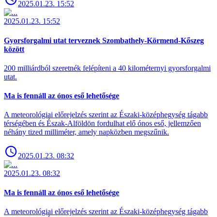
2025.01.23. 15:52
2025.01.23. 15:52
Gyorsforgalmi utat terveznek Szombathely-Körmend-Kőszeg
között
200 milliárdból szeretnék felépíteni a 40 kilométernyi gyorsforgalmi
utat.
Ma is fennáll az ónos eső lehetősége
A meteorológiai előrejelzés szerint az Északi-középhegység tágabb
térségében és Észak-Alföldön fordulhat elő ónos eső, jellemzően
néhány tized milliméter, amely napközben megszűnik.
2025.01.23. 08:32
2025.01.23. 08:32
Ma is fennáll az ónos eső lehetősége
A meteorológiai előrejelzés szerint az Északi-középhegység tágabb