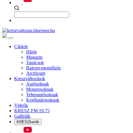
Cikkek
Hírek
Magazin
Tanácsok
Baleset-megelőzés
Archívum
Kreszváltozások
Autósoknak
Motorosoknak
Teherautósoknak
Kerékpárosoknak
Videók
KRESZ FM 19.75
Galériák
KRESZkerék