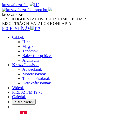
Skip
kreszvaltozas.hu
112
to
content
kreszvaltozas.hu
AZ ORFK-ORSZÁGOS BALESETMEGELŐZÉSI
BIZOTTSÁG HIVATALOS HONLAPJA
SEGÉLYHÍVÁS
112
Cikkek
Hírek
Magazin
Tanácsok
Baleset-megelőzés
Archívum
Kreszváltozások
Autósoknak
Motorosoknak
Teherautósoknak
Kerékpárosoknak
Videók
KRESZ FM 19.75
Galériák
KRESZkerék