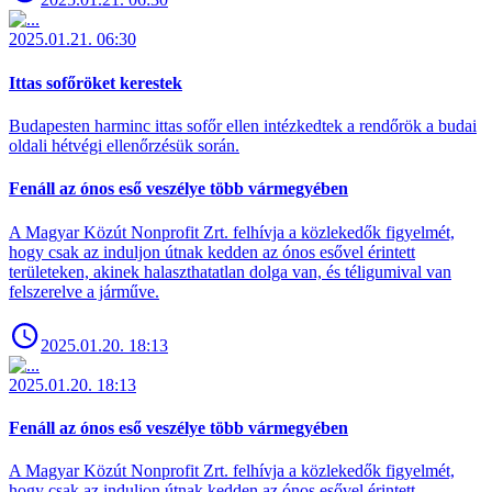
2025.01.21. 06:30
Ittas sofőröket kerestek
Budapesten harminc ittas sofőr ellen intézkedtek a rendőrök a budai
oldali hétvégi ellenőrzésük során.
Fenáll az ónos eső veszélye több vármegyében
A Magyar Közút Nonprofit Zrt. felhívja a közlekedők figyelmét,
hogy csak az induljon útnak kedden az ónos esővel érintett
területeken, akinek halaszthatatlan dolga van, és téligumival van
felszerelve a járműve.
2025.01.20. 18:13
2025.01.20. 18:13
Fenáll az ónos eső veszélye több vármegyében
A Magyar Közút Nonprofit Zrt. felhívja a közlekedők figyelmét,
hogy csak az induljon útnak kedden az ónos esővel érintett