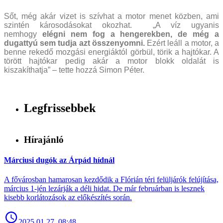
Sőt, még akár vizet is szívhat a motor menet közben, ami
szintén károsodásokat okozhat. „A víz ugyanis
nemhogy
elégni nem fog a hengerekben, de még a
dugattyú sem tudja azt összenyomni.
Ezért leáll a motor, a
benne rekedő mozgási energiáktól görbül, törik a hajtókar. A
törött hajtókar pedig akár a motor blokk oldalát is
kiszakíthatja” – tette hozzá Simon Péter.
Legfrissebbek
Hírajánló
Márciusi dugók az Árpád hídnál
A fővárosban hamarosan kezdődik a Flórián téri felüljárók felújítása,
március 1-jén lezárják a déli hidat. De már februárban is lesznek
kisebb korlátozások az előkészítés során.
2025.01.27. 08:48