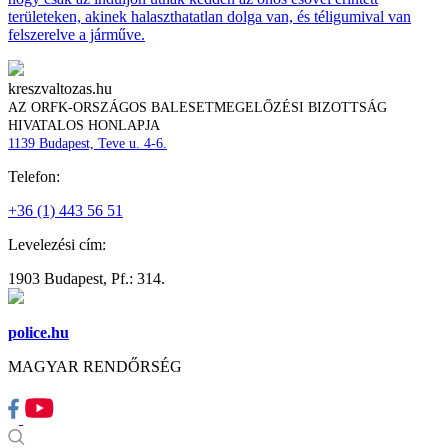
területeken, akinek halaszthatatlan dolga van, és téligumival van
felszerelve a járműve.
kreszvaltozas.hu
AZ ORFK-ORSZÁGOS BALESETMEGELŐZÉSI BIZOTTSÁG
HIVATALOS HONLAPJA
1139 Budapest, Teve u. 4-6.
Telefon:
+36 (1) 443 56 51
Levelezési cím:
1903 Budapest, Pf.: 314.
police.hu
MAGYAR RENDŐRSÉG