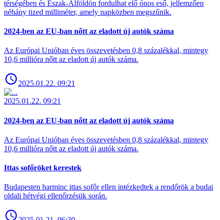
térségében és Észak-Alföldön fordulhat elő ónos eső, jellemzően
néhány tized milliméter, amely napközben megszűnik.
2024-ben az EU-ban nőtt az eladott új autók száma
Az Európai Unióban éves összevetésben 0,8 százalékkal, mintegy
10,6 millióra nőtt az eladott új autók száma.
2025.01.22. 09:21
2025.01.22. 09:21
2024-ben az EU-ban nőtt az eladott új autók száma
Az Európai Unióban éves összevetésben 0,8 százalékkal, mintegy
10,6 millióra nőtt az eladott új autók száma.
Ittas sofőröket kerestek
Budapesten harminc ittas sofőr ellen intézkedtek a rendőrök a budai
oldali hétvégi ellenőrzésük során.
2025.01.21. 06:30