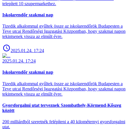
telepített 10 szupermarkethez.
Iskolarendőr szakmai nap
Tizedik alkalommal gyűltek össze az iskolarendőrök Budapesten a
Teve utcai Rendőrségi Igazgatási Központban, hogy szakmai napon
tekintsenek vissza az elmúlt évre.
2025.01.24. 17:24
2025.01.24. 17:24
Iskolarendőr szakmai nap
Tizedik alkalommal gyűltek össze az iskolarendőrök Budapesten a
Teve utcai Rendőrségi Igazgatási Központban, hogy szakmai napon
tekintsenek vissza az elmúlt évre.
Gyorsforgalmi utat terveznek Szombathely-Körmend-Kőszeg
között
200 milliárdból szeretnék felépíteni a 40 kilométernyi gyorsforgalmi
utat.