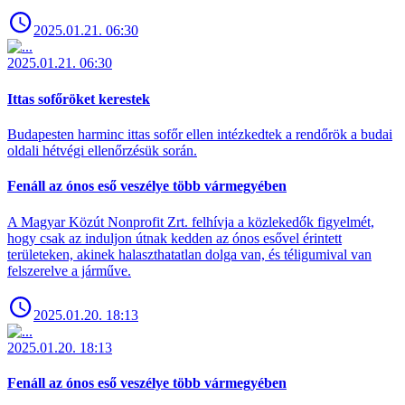
2025.01.21. 06:30
2025.01.21. 06:30
Ittas sofőröket kerestek
Budapesten harminc ittas sofőr ellen intézkedtek a rendőrök a budai
oldali hétvégi ellenőrzésük során.
Fenáll az ónos eső veszélye több vármegyében
A Magyar Közút Nonprofit Zrt. felhívja a közlekedők figyelmét,
hogy csak az induljon útnak kedden az ónos esővel érintett
területeken, akinek halaszthatatlan dolga van, és téligumival van
felszerelve a járműve.
2025.01.20. 18:13
2025.01.20. 18:13
Fenáll az ónos eső veszélye több vármegyében