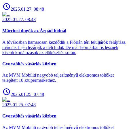
2025.01.27. 08:48
2025.01.27. 08:48
Márciusi dugók az Árpád hídnál
A fővárosban hamarosan kezdődik a Flórián téri felüljárók felújítása,
március 1-jén lezárják a déli hidat. De már februárban is lesznek
kisebb korlátozások az előkészítés során.
Gyorstöltés vásárlás közben
Az MVM Mobiliti nagyobb teljesítményű elektromos töltőket
telepített 10 szupermarkethez.
2025.01.25. 07:48
2025.01.25. 07:48
Gyorstöltés vásárlás közben
Az MVM Mobiliti nagyobb teljesítményű elektromos töltőket