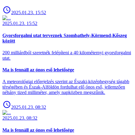
2025.01.23. 15:52
2025.01.23. 15:52
Gyorsforgalmi utat terveznek Szombathely-Körmend-Kőszeg
között
200 milliárdból szeretnék felépíteni a 40 kilométernyi gyorsforgalmi
utat.
Ma is fennáll az ónos eső lehetősége
A meteorológiai előrejelzés szerint az Északi-középhegység tágabb
térségében és Észak-Alföldön fordulhat elő ónos eső, jellemzően
néhány tized milliméter, amely napközben megszűnik.
2025.01.23. 08:32
2025.01.23. 08:32
Ma is fennáll az ónos eső lehetősége