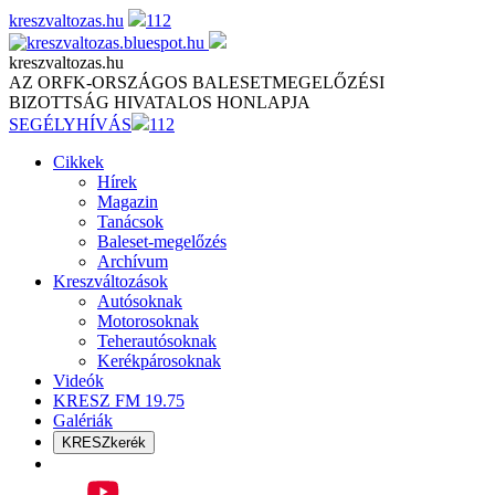
Skip
kreszvaltozas.hu
112
to
content
kreszvaltozas.hu
AZ ORFK-ORSZÁGOS BALESETMEGELŐZÉSI
BIZOTTSÁG HIVATALOS HONLAPJA
SEGÉLYHÍVÁS
112
Cikkek
Hírek
Magazin
Tanácsok
Baleset-megelőzés
Archívum
Kreszváltozások
Autósoknak
Motorosoknak
Teherautósoknak
Kerékpárosoknak
Videók
KRESZ FM 19.75
Galériák
KRESZkerék