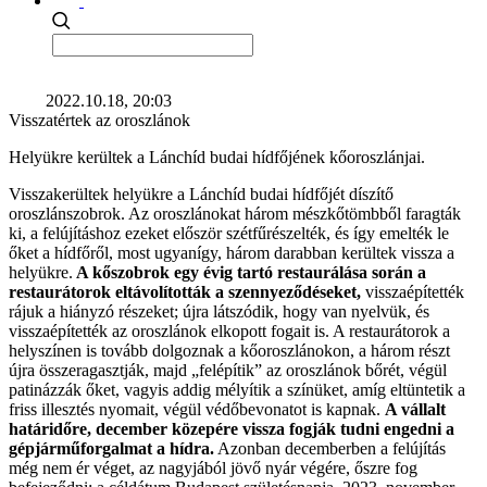
2022.10.18, 20:03
Visszatértek az oroszlánok
Helyükre kerültek a Lánchíd budai hídfőjének kőoroszlánjai.
Visszakerültek helyükre a Lánchíd budai hídfőjét díszítő
oroszlánszobrok. Az oroszlánokat három mészkőtömbből faragták
ki, a felújításhoz ezeket először szétfűrészelték, és így emelték le
őket a hídfőről, most ugyanígy, három darabban kerültek vissza a
helyükre.
A kőszobrok egy évig tartó restaurálása során a
restaurátorok eltávolították a szennyeződéseket,
visszaépítették
rájuk a hiányzó részeket; újra látszódik, hogy van nyelvük, és
visszaépítették az oroszlánok elkopott fogait is. A restaurátorok a
helyszínen is tovább dolgoznak a kőoroszlánokon, a három részt
újra összeragasztják, majd „felépítik” az oroszlánok bőrét, végül
patinázzák őket, vagyis addig mélyítik a színüket, amíg eltüntetik a
friss illesztés nyomait, végül védőbevonatot is kapnak.
A vállalt
határidőre, december közepére vissza fogják tudni engedni a
gépjárműforgalmat a hídra.
Azonban decemberben a felújítás
még nem ér véget, az nagyjából jövő nyár végére, őszre fog