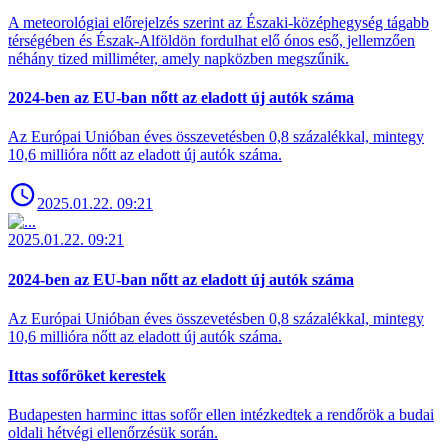
A meteorológiai előrejelzés szerint az Északi-középhegység tágabb
térségében és Észak-Alföldön fordulhat elő ónos eső, jellemzően
néhány tized milliméter, amely napközben megszűnik.
2024-ben az EU-ban nőtt az eladott új autók száma
Az Európai Unióban éves összevetésben 0,8 százalékkal, mintegy
10,6 millióra nőtt az eladott új autók száma.
2025.01.22. 09:21
2025.01.22. 09:21
2024-ben az EU-ban nőtt az eladott új autók száma
Az Európai Unióban éves összevetésben 0,8 százalékkal, mintegy
10,6 millióra nőtt az eladott új autók száma.
Ittas sofőröket kerestek
Budapesten harminc ittas sofőr ellen intézkedtek a rendőrök a budai
oldali hétvégi ellenőrzésük során.