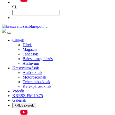
Cikkek
Hírek
Magazin
Tanácsok
Baleset-megelőzés
Archívum
Kreszváltozások
Autósoknak
Motorosoknak
Teherautósoknak
Kerékpárosoknak
Videók
KRESZ FM 19.75
Galériák
KRESZkerék