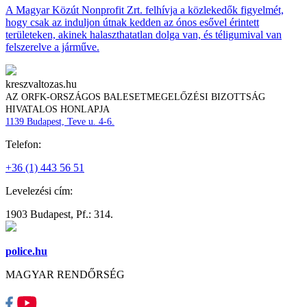
A Magyar Közút Nonprofit Zrt. felhívja a közlekedők figyelmét,
hogy csak az induljon útnak kedden az ónos esővel érintett
területeken, akinek halaszthatatlan dolga van, és téligumival van
felszerelve a járműve.
kreszvaltozas.hu
AZ ORFK-ORSZÁGOS BALESETMEGELŐZÉSI BIZOTTSÁG
HIVATALOS HONLAPJA
1139 Budapest, Teve u. 4-6.
Telefon:
+36 (1) 443 56 51
Levelezési cím:
1903 Budapest, Pf.: 314.
police.hu
MAGYAR RENDŐRSÉG