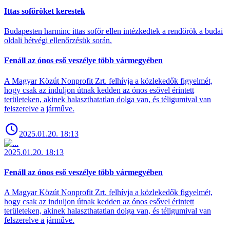
Ittas sofőröket kerestek
Budapesten harminc ittas sofőr ellen intézkedtek a rendőrök a budai
oldali hétvégi ellenőrzésük során.
Fenáll az ónos eső veszélye több vármegyében
A Magyar Közút Nonprofit Zrt. felhívja a közlekedők figyelmét,
hogy csak az induljon útnak kedden az ónos esővel érintett
területeken, akinek halaszthatatlan dolga van, és téligumival van
felszerelve a járműve.
2025.01.20. 18:13
2025.01.20. 18:13
Fenáll az ónos eső veszélye több vármegyében
A Magyar Közút Nonprofit Zrt. felhívja a közlekedők figyelmét,
hogy csak az induljon útnak kedden az ónos esővel érintett
területeken, akinek halaszthatatlan dolga van, és téligumival van
felszerelve a járműve.