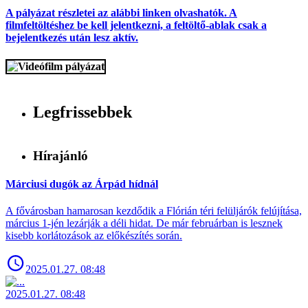
A pályázat részletei az alábbi linken olvashatók. A
filmfeltöltéshez be kell jelentkezni, a feltöltő-ablak csak a
bejelentkezés után lesz aktív.
Legfrissebbek
Hírajánló
Márciusi dugók az Árpád hídnál
A fővárosban hamarosan kezdődik a Flórián téri felüljárók felújítása,
március 1-jén lezárják a déli hidat. De már februárban is lesznek
kisebb korlátozások az előkészítés során.
2025.01.27. 08:48
2025.01.27. 08:48