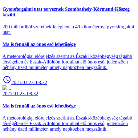
Gyorsforgalmi utat terveznek Szombathely-Körmend-Kőszeg
között
200 milliárdból szeretnék felépíteni a 40 kilométernyi gyorsforgalmi
utat.
Ma is fennáll az ónos eső lehetősége
A meteorológiai előrejelzés szerint az Északi-középhegység tágabb
térségében és Észak-Alföldön fordulhat elő ónos eső, jellemzően
néhány tized milliméter, amely napközben megszűnik.
2025.01.23. 08:32
2025.01.23. 08:32
Ma is fennáll az ónos eső lehetősége
A meteorológiai előrejelzés szerint az Északi-középhegység tágabb
térségében és Észak-Alföldön fordulhat elő ónos eső, jellemzően
néhány tized milliméter, amely napközben megszűnik.