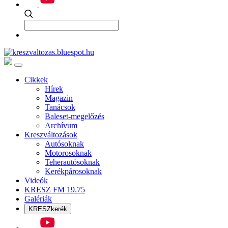
Cikkek
Hírek
Magazin
Tanácsok
Baleset-megelőzés
Archívum
Kreszváltozások
Autósoknak
Motorosoknak
Teherautósoknak
Kerékpárosoknak
Videók
KRESZ FM 19.75
Galériák
KRESZkerék