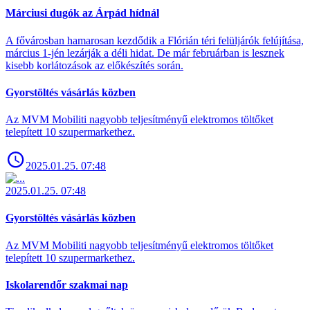
Márciusi dugók az Árpád hídnál
A fővárosban hamarosan kezdődik a Flórián téri felüljárók felújítása,
március 1-jén lezárják a déli hidat. De már februárban is lesznek
kisebb korlátozások az előkészítés során.
Gyorstöltés vásárlás közben
Az MVM Mobiliti nagyobb teljesítményű elektromos töltőket
telepített 10 szupermarkethez.
2025.01.25. 07:48
2025.01.25. 07:48
Gyorstöltés vásárlás közben
Az MVM Mobiliti nagyobb teljesítményű elektromos töltőket
telepített 10 szupermarkethez.
Iskolarendőr szakmai nap