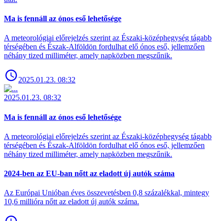
Ma is fennáll az ónos eső lehetősége
A meteorológiai előrejelzés szerint az Északi-középhegység tágabb
térségében és Észak-Alföldön fordulhat elő ónos eső, jellemzően
néhány tized milliméter, amely napközben megszűnik.
2025.01.23. 08:32
2025.01.23. 08:32
Ma is fennáll az ónos eső lehetősége
A meteorológiai előrejelzés szerint az Északi-középhegység tágabb
térségében és Észak-Alföldön fordulhat elő ónos eső, jellemzően
néhány tized milliméter, amely napközben megszűnik.
2024-ben az EU-ban nőtt az eladott új autók száma
Az Európai Unióban éves összevetésben 0,8 százalékkal, mintegy
10,6 millióra nőtt az eladott új autók száma.