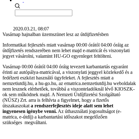
2020.03.21, 08:07
Vasárnap hajnalban üzemszünet lesz az útdijfizetésben
Informatikai fejlesztés miatt vasárnap 00:00 órától 04:00 óráig az
útdíjfizetés rendszerében nem lehet majd e-matricát és viszonylati
jegyet vásárolni, valamint HU-GO egyenleget feltölteni.
Vasárnap 00:00 órától 04:00 óráig tevezett karbantartás egyaránt
érinti az autópálya-matricával, a viszonylati jeggyel közlekedő és a
fedélzeti eszközt használó ügyfeleket. A fejlesztés miatt a
nemzetiutdij.hu, a hu-go.hu, az ematrica.nemzetiutdij.hu weboldalak
nem lesznek elérhetőek, továbbá a viszonteladóknál lévő KIOSZK-
ok sem működnek majd. A Nemzeti Útdíjfizetési Szolgáltató
(NÚSZ) Zrt. arra is felhívta a figyelmet, hogy a fizetős
útszakaszokat
a rendszerfejlesztés ideje alatt sem lehet
ingyenesen igénybe venni.
Az úthasználati jogosultságot (e-
matrica, e-útdíj) a karbantartási időszakot megelőzően
szükséges megváltani.