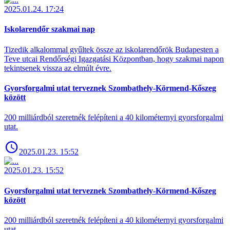
2025.01.24. 17:24
Iskolarendőr szakmai nap
Tizedik alkalommal gyűltek össze az iskolarendőrök Budapesten a
Teve utcai Rendőrségi Igazgatási Központban, hogy szakmai napon
tekintsenek vissza az elmúlt évre.
Gyorsforgalmi utat terveznek Szombathely-Körmend-Kőszeg
között
200 milliárdból szeretnék felépíteni a 40 kilométernyi gyorsforgalmi
utat.
2025.01.23. 15:52
2025.01.23. 15:52
Gyorsforgalmi utat terveznek Szombathely-Körmend-Kőszeg
között
200 milliárdból szeretnék felépíteni a 40 kilométernyi gyorsforgalmi
utat.