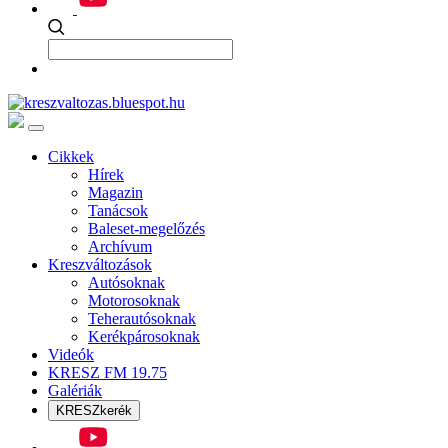
Cikkek
Hírek
Magazin
Tanácsok
Baleset-megelőzés
Archívum
Kreszváltozások
Autósoknak
Motorosoknak
Teherautósoknak
Kerékpárosoknak
Videók
KRESZ FM 19.75
Galériák
KRESZkerék