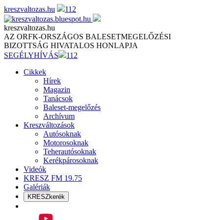
Skip
kreszvaltozas.hu
112
to
content
kreszvaltozas.hu
AZ ORFK-ORSZÁGOS BALESETMEGELŐZÉSI
BIZOTTSÁG HIVATALOS HONLAPJA
SEGÉLYHÍVÁS
112
Cikkek
Hírek
Magazin
Tanácsok
Baleset-megelőzés
Archívum
Kreszváltozások
Autósoknak
Motorosoknak
Teherautósoknak
Kerékpárosoknak
Videók
KRESZ FM 19.75
Galériák
KRESZkerék