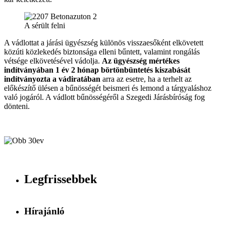
A sérült felni
A vádlottat a járási ügyészség különös visszaesőként elkövetett
közúti közlekedés biztonsága elleni bűntett, valamint rongálás
vétsége elkövetésével vádolja.
Az ügyészség mértékes
indítványában 1 év 2 hónap börtönbüntetés kiszabását
indítványozta a vádiratában
arra az esetre, ha a terhelt az
előkészítő ülésen a bűnösségét beismeri és lemond a tárgyaláshoz
való jogáról. A vádlott bűnösségéről a Szegedi Járásbíróság fog
dönteni.
Legfrissebbek
Hírajánló