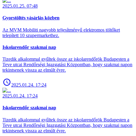
2025.01.25. 07:48
Gyorstöltés vásárlás közben
Az MVM Mobiliti nagyobb teljesítményű elektromos töltőket
telepített 10 szupermarkethez.
Iskolarendőr szakmai nap
Tizedik alkalommal gyűltek össze az iskolarendőrök Budapesten a
Teve utcai Rendőrségi Igazgatási Központban, hogy szakmai napon
tekintsenek vissza az elmúlt évre.
2025.01.24. 17:24
2025.01.24. 17:24
Iskolarendőr szakmai nap
Tizedik alkalommal gyűltek össze az iskolarendőrök Budapesten a
Teve utcai Rendőrségi Igazgatási Központban, hogy szakmai napon
tekintsenek vissza az elmúlt évre.