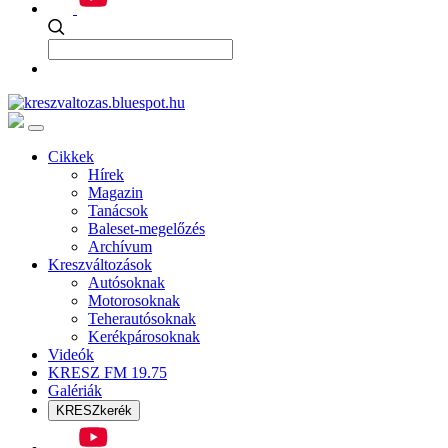
Cikkek
Hírek
Magazin
Tanácsok
Baleset-megelőzés
Archívum
Kreszváltozások
Autósoknak
Motorosoknak
Teherautósoknak
Kerékpárosoknak
Videók
KRESZ FM 19.75
Galériák
KRESZkerék