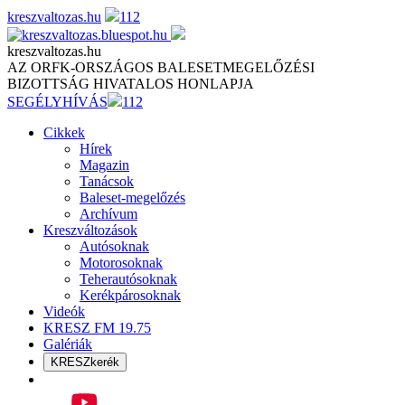
Skip
kreszvaltozas.hu
112
to
content
kreszvaltozas.hu
AZ ORFK-ORSZÁGOS BALESETMEGELŐZÉSI
BIZOTTSÁG HIVATALOS HONLAPJA
SEGÉLYHÍVÁS
112
Cikkek
Hírek
Magazin
Tanácsok
Baleset-megelőzés
Archívum
Kreszváltozások
Autósoknak
Motorosoknak
Teherautósoknak
Kerékpárosoknak
Videók
KRESZ FM 19.75
Galériák
KRESZkerék