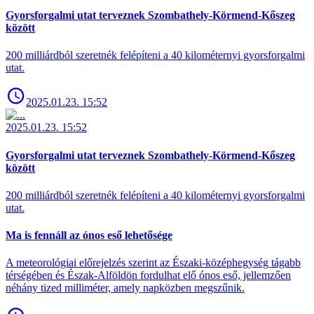
Gyorsforgalmi utat terveznek Szombathely-Körmend-Kőszeg
között
200 milliárdból szeretnék felépíteni a 40 kilométernyi gyorsforgalmi
utat.
2025.01.23. 15:52
2025.01.23. 15:52
Gyorsforgalmi utat terveznek Szombathely-Körmend-Kőszeg
között
200 milliárdból szeretnék felépíteni a 40 kilométernyi gyorsforgalmi
utat.
Ma is fennáll az ónos eső lehetősége
A meteorológiai előrejelzés szerint az Északi-középhegység tágabb
térségében és Észak-Alföldön fordulhat elő ónos eső, jellemzően
néhány tized milliméter, amely napközben megszűnik.