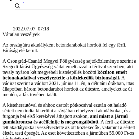
2022.07.07, 07:18
Váratlan veszélyek
Az országútra akadályként betondarabokat hordott fel egy férfi.
Bíróság elé került.
A Csongrád-Csanád Megyei Főügyészség sajtóközleménye szerint a
Szegedi Járási Ügyészség vádat emelt azzal a férfival szemben, aki
tavaly nyáron két megyebeli kistelepülés közötti
közúton emelt
betonakadállyal veszélyeztette a közlekedők biztonságát.
A
vádirat szerint a vádlott 2021. június 11-én, a délutáni órákban, ittas
állapotban három betondarabot hordott az úttestre, amelyeket az út
mentén, a fák tövében talált.
A kisteherautóval és ahhoz csatolt pótkocsival ezután ott haladó
sértett nem tudta kikerülni a sávjában elhelyezett akadályokat, és a
furgonja bal első kerekével áthajtott azokon,
ami miatt a jármű
gumiabroncsa és acélfelnije is megrongálódott.
A férfi az úttestre
tett akadályokkal veszélyeztette az ott közlekedők, valamint a sértett
életét, testi épségét. Az eset következtében a járműben 55.000 Ft-os
kár keletkezett.