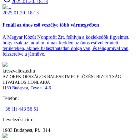
2025.01.20. 18:13
2025.01.20. 18:13
Fenáll az ónos eső veszélye több vármegyében
A Magyar Közút Nonprofit Zrt. felhívja a közlekedők figyelmét,
hogy csak az induljon útnak kedden az ónos esővel érintett
területeken, akinek halaszthatatlan dolga van, és téligumival van
felszerelve a járműve.
kreszvaltozas.hu
AZ ORFK-ORSZÁGOS BALESETMEGELŐZÉSI BIZOTTSÁG
HIVATALOS HONLAPJA
1139 Budapest, Teve u. 4-6.
Telefon:
+36 (1) 443 56 51
Levelezési cím:
1903 Budapest, Pf.: 314.