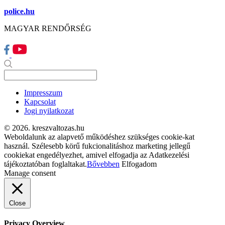
police.hu
MAGYAR RENDŐRSÉG
Impresszum
Kapcsolat
Jogi nyilatkozat
© 2026. kreszvaltozas.hu
Weboldalunk az alapvető működéshez szükséges cookie-kat
használ. Szélesebb körű fukcionalitáshoz marketing jellegű
cookiekat engedélyezhet, amivel elfogadja az Adatkezelési
tájékoztatóban foglaltakat.
Bővebben
Elfogadom
Manage consent
Close
Privacy Overview