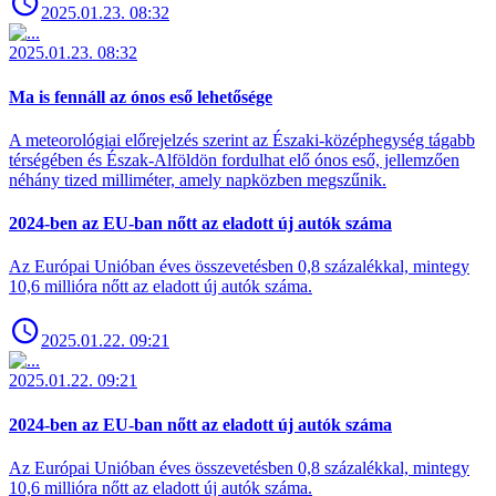
2025.01.23. 08:32
2025.01.23. 08:32
Ma is fennáll az ónos eső lehetősége
A meteorológiai előrejelzés szerint az Északi-középhegység tágabb
térségében és Észak-Alföldön fordulhat elő ónos eső, jellemzően
néhány tized milliméter, amely napközben megszűnik.
2024-ben az EU-ban nőtt az eladott új autók száma
Az Európai Unióban éves összevetésben 0,8 százalékkal, mintegy
10,6 millióra nőtt az eladott új autók száma.
2025.01.22. 09:21
2025.01.22. 09:21
2024-ben az EU-ban nőtt az eladott új autók száma
Az Európai Unióban éves összevetésben 0,8 százalékkal, mintegy
10,6 millióra nőtt az eladott új autók száma.