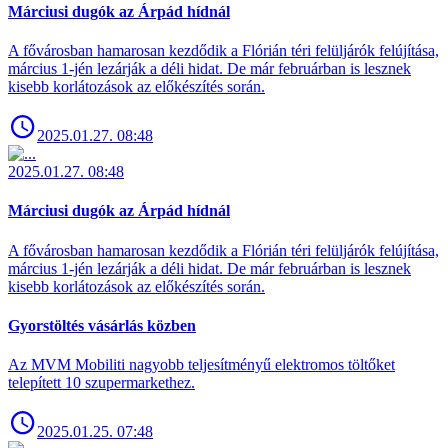
Márciusi dugók az Árpád hídnál
A fővárosban hamarosan kezdődik a Flórián téri felüljárók felújítása,
március 1-jén lezárják a déli hidat. De már februárban is lesznek
kisebb korlátozások az előkészítés során.
2025.01.27. 08:48
2025.01.27. 08:48
Márciusi dugók az Árpád hídnál
A fővárosban hamarosan kezdődik a Flórián téri felüljárók felújítása,
március 1-jén lezárják a déli hidat. De már februárban is lesznek
kisebb korlátozások az előkészítés során.
Gyorstöltés vásárlás közben
Az MVM Mobiliti nagyobb teljesítményű elektromos töltőket
telepített 10 szupermarkethez.
2025.01.25. 07:48