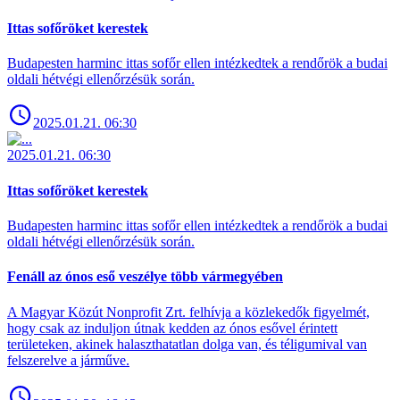
Ittas sofőröket kerestek
Budapesten harminc ittas sofőr ellen intézkedtek a rendőrök a budai
oldali hétvégi ellenőrzésük során.
2025.01.21. 06:30
2025.01.21. 06:30
Ittas sofőröket kerestek
Budapesten harminc ittas sofőr ellen intézkedtek a rendőrök a budai
oldali hétvégi ellenőrzésük során.
Fenáll az ónos eső veszélye több vármegyében
A Magyar Közút Nonprofit Zrt. felhívja a közlekedők figyelmét,
hogy csak az induljon útnak kedden az ónos esővel érintett
területeken, akinek halaszthatatlan dolga van, és téligumival van
felszerelve a járműve.