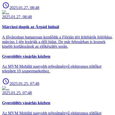
2025.01.27. 08:48
2025.01.27. 08:48
Márciusi dugók az Árpád hídnál
A fővárosban hamarosan kezdődik a Flórián téri felüljárók felújítása,
március 1-jén lezárják a déli hidat. De már februárban is lesznek
kisebb korlátozások az előkészítés során.
Gyorstöltés vásárlás közben
Az MVM Mobiliti nagyobb teljesítményű elektromos töltőket
telepített 10 szupermarkethez.
2025.01.25. 07:48
2025.01.25. 07:48
Gyorstöltés vásárlás közben
Az MVM Mobiliti nagyobb teljesítményű elektromos töltőket