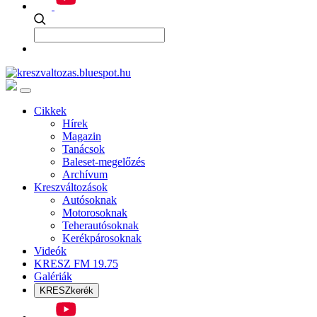
Cikkek
Hírek
Magazin
Tanácsok
Baleset-megelőzés
Archívum
Kreszváltozások
Autósoknak
Motorosoknak
Teherautósoknak
Kerékpárosoknak
Videók
KRESZ FM 19.75
Galériák
KRESZkerék