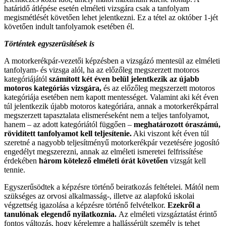
határidő átlépése esetén elméleti vizsgára csak a tanfolyam
megismétlését követően lehet jelentkezni. Ez a tétel az október 1-jét
követően indult tanfolyamok esetében él.
Történtek egyszerüsítések is
A motorkerékpár-vezetői képzésben a vizsgázó mentesül az elméleti
tanfolyam- és vizsga alól, ha az előzőleg megszerzett motoros
kategóriájától
számított két éven belül jelentkezik az újabb
motoros kategóriás vizsgára,
és az előzőleg megszerzett motoros
kategóriája esetében nem kapott mentességet. Valamint aki két éven
túl jelentkezik újabb motoros kategóriára, annak a motorkerékpárral
megszerzett tapasztalata elismeréseként nem a teljes tanfolyamot,
hanem – az adott kategóriától függően –
meghatározott óraszámú,
rövidített tanfolyamot kell teljesítenie.
Aki viszont két éven túl
szeretné a nagyobb teljesítményű motorkerékpár vezetésére jogosító
engedélyt megszerezni, annak az elméleti ismeretei felfrissítése
érdekében
három kötelező elméleti órát követően
vizsgát kell
tennie.
Egyszerűsödtek a képzésre történő beiratkozás feltételei. Mától nem
szükséges az orvosi alkalmasság-, illetve az alapfokú iskolai
végzettség igazolása a képzésre történő felvételkor.
Ezekről a
tanulónak elegendő nyilatkoznia.
Az elméleti vizsgáztatást érintő
fontos változás, hogy kérelemre a hallássérült személy is tehet