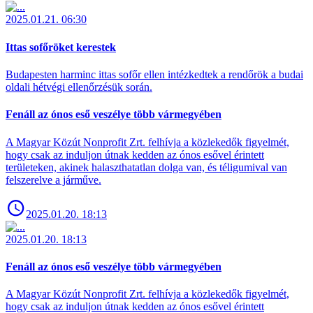
2025.01.21. 06:30
Ittas sofőröket kerestek
Budapesten harminc ittas sofőr ellen intézkedtek a rendőrök a budai
oldali hétvégi ellenőrzésük során.
Fenáll az ónos eső veszélye több vármegyében
A Magyar Közút Nonprofit Zrt. felhívja a közlekedők figyelmét,
hogy csak az induljon útnak kedden az ónos esővel érintett
területeken, akinek halaszthatatlan dolga van, és téligumival van
felszerelve a járműve.
2025.01.20. 18:13
2025.01.20. 18:13
Fenáll az ónos eső veszélye több vármegyében
A Magyar Közút Nonprofit Zrt. felhívja a közlekedők figyelmét,
hogy csak az induljon útnak kedden az ónos esővel érintett