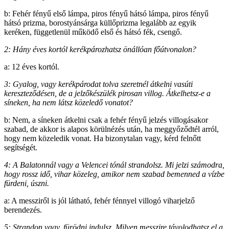
b: Fehér fényű első lámpa, piros fényű hátsó lámpa, piros fényű
hátsó prizma, borostyánsárga küllőprizma legalább az egyik
keréken, függetlenül működő első és hátsó fék, csengő.
2: Hány éves kortól kerékpározhatsz önállóan főútvonalon?
a: 12 éves kortól.
3: Gyalog, vagy kerékpárodat tolva szeretnél átkelni vasúti
kereszteződésen, de a jelzőkészülék pirosan villog. Átkelhetsz-e a
síneken, ha nem látsz közeledő vonatot?
b: Nem, a síneken átkelni csak a fehér fényű jelzés villogásakor
szabad, de akkor is alapos körülnézés után, ha meggyőződtél arról,
hogy nem közeledik vonat. Ha bizonytalan vagy, kérd felnőtt
segítségét.
4: A Balatonnál vagy a Velencei tónál strandolsz. Mi jelzi számodra,
hogy rossz idő, vihar közeleg, amikor nem szabad bemenned a vízbe
fürdeni, úszni.
a: A messziről is jól látható, fehér fénnyel villogó viharjelző
berendezés.
5: Strandon vagy, fürödni indulsz. Milyen messzire távolodhatsz el a