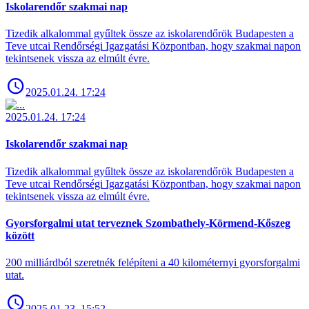
Iskolarendőr szakmai nap
Tizedik alkalommal gyűltek össze az iskolarendőrök Budapesten a
Teve utcai Rendőrségi Igazgatási Központban, hogy szakmai napon
tekintsenek vissza az elmúlt évre.
2025.01.24. 17:24
2025.01.24. 17:24
Iskolarendőr szakmai nap
Tizedik alkalommal gyűltek össze az iskolarendőrök Budapesten a
Teve utcai Rendőrségi Igazgatási Központban, hogy szakmai napon
tekintsenek vissza az elmúlt évre.
Gyorsforgalmi utat terveznek Szombathely-Körmend-Kőszeg
között
200 milliárdból szeretnék felépíteni a 40 kilométernyi gyorsforgalmi
utat.
2025.01.23. 15:52