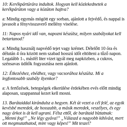
10: Kerékpártúrára indultok. Hogyan kell közlekednetek a
kerékpárúton vagy a közúton hajtva?
a: Mindig egymás mögött egy sorban, ajánlott a fejvédő, és nappal is
javasolt a fényvisszaverő mellény viselése.
11: Napos nyári idő van, napozni készülsz, milyen szabályokat kell
betartanod?
a: Mindig használj napvédő tejet vagy krémet. Délelőtt 10 óra és
délután 4 óra között nem szabad hosszú időt eltölteni a tűző napon.
Legalább 1-, másfél liter vizet igyál meg napközben, a cukros,
szénsavas üdítők fogyasztása nem ajánlott.
12: Étkezéshez, ebédhez, vagy vacsorához készülsz. Mi a
legfontosabb szabály ilyenkor?
a: A fertőzések, betegségek elkerülése érdekében evés előtt mindig
alaposan, szappannal kezet kell mosni.
13. Barátaiddal kirándulsz a hegyen. Két út vezet a cél felé, az egyik
kevésbé meredek, de hosszabb, a másik meredek, veszélyes, és egy
nagy árkot is át kell ugrani. Félsz ettől, de barátaid bíztatnak:
„Menni fog!” „Ne légy gyáva!” „Válaszd a nagyobb kihívást, mert
ott megmutathatod, mire vagy képes!” Mit teszel?