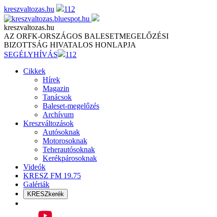
Skip
kreszvaltozas.hu
112
to
content
kreszvaltozas.hu
AZ ORFK-ORSZÁGOS BALESETMEGELŐZÉSI
BIZOTTSÁG HIVATALOS HONLAPJA
SEGÉLYHÍVÁS
112
Cikkek
Hírek
Magazin
Tanácsok
Baleset-megelőzés
Archívum
Kreszváltozások
Autósoknak
Motorosoknak
Teherautósoknak
Kerékpárosoknak
Videók
KRESZ FM 19.75
Galériák
KRESZkerék