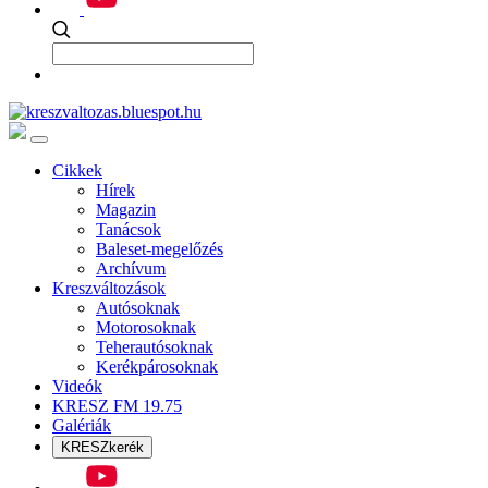
Cikkek
Hírek
Magazin
Tanácsok
Baleset-megelőzés
Archívum
Kreszváltozások
Autósoknak
Motorosoknak
Teherautósoknak
Kerékpárosoknak
Videók
KRESZ FM 19.75
Galériák
KRESZkerék