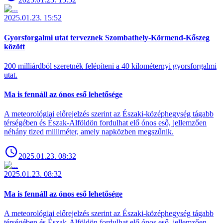
2025.01.23. 15:52
Gyorsforgalmi utat terveznek Szombathely-Körmend-Kőszeg
között
200 milliárdból szeretnék felépíteni a 40 kilométernyi gyorsforgalmi
utat.
Ma is fennáll az ónos eső lehetősége
A meteorológiai előrejelzés szerint az Északi-középhegység tágabb
térségében és Észak-Alföldön fordulhat elő ónos eső, jellemzően
néhány tized milliméter, amely napközben megszűnik.
2025.01.23. 08:32
2025.01.23. 08:32
Ma is fennáll az ónos eső lehetősége
A meteorológiai előrejelzés szerint az Északi-középhegység tágabb
térségében és Észak-Alföldön fordulhat elő ónos eső, jellemzően