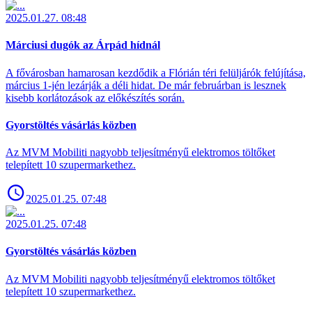
2025.01.27. 08:48
Márciusi dugók az Árpád hídnál
A fővárosban hamarosan kezdődik a Flórián téri felüljárók felújítása,
március 1-jén lezárják a déli hidat. De már februárban is lesznek
kisebb korlátozások az előkészítés során.
Gyorstöltés vásárlás közben
Az MVM Mobiliti nagyobb teljesítményű elektromos töltőket
telepített 10 szupermarkethez.
2025.01.25. 07:48
2025.01.25. 07:48
Gyorstöltés vásárlás közben
Az MVM Mobiliti nagyobb teljesítményű elektromos töltőket
telepített 10 szupermarkethez.