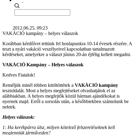
2012.06.25, 09:23
VAKÁCIÓ kampány – helyes válaszok
Korábban kérdőívet tettünk fel honlapunkra 10-14 évesek részére. A
teszt a nyári vakáció veszélyeivel kapcsolatban tartalmazott
kérdéseket, amelyekre a választ június 20-án éjfélig kellett megadni.
VAKÁCIÓ Kampány – Helyes válaszok
Kedves Fiatalok!
Reméljük minél többen kitöltöttétek a
VAKÁCIÓ kampány
tesztoldalát. Most a helyes megfejtéseket olvashatjátok el az
alábbiakban. A helyes megfejtők közül hárman ajándékokat is
nyernek majd. Erről a sorsolás után, a későbbiekben számolunk be
nektek.
Helyes válaszok:
1: Ha kerékpárra ülsz, milyen kötelező felszereléseknek kell
meglenniük járműveden?