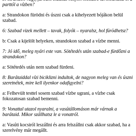
parttól a vízben?
a: Strandokon fürödni és úszni csak a kihelyezett bójákon belül
szabad.
6: Szabad vizek mellett – tavak, folyók – nyaralsz, hol fürödhetsz?
b: Csak a kijelölt helyeken, strandokon szabad a vízbe menni.
7: Jó idő, meleg nyári este van. Sötétedés után szabad-e fürdőzni a
strandokon?
a: Sötétedés után nem szabad fürdeni.
8: Barátaiddal vízi biciklizni indultok, de nagyon meleg van és úszni
szeretnétek, mire kell ilyenkor odafigyelni?
a: Felhevült testtel sosem szabad vízbe ugrani, a vízbe csak
fokozatosan szabad bemenni.
9: Vonattal utazol nyaralni, a vasútállomáson már várnak a
barátaid. Mikor szállhatsz le a vonatról.
a: Vasúti kocsiról leszállni és arra felszállni csak akkor szabad, ha a
szerelvény már megállt.