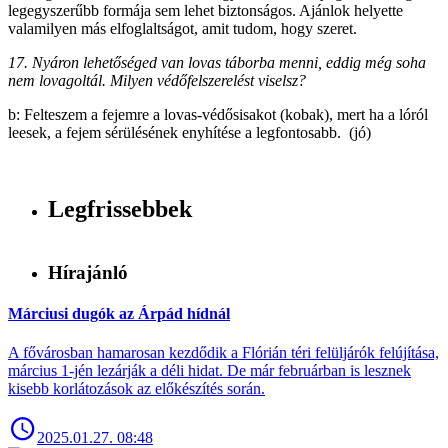
legegyszerűbb formája sem lehet biztonságos. Ajánlok helyette
valamilyen más elfoglaltságot, amit tudom, hogy szeret.
17. Nyáron lehetőséged van lovas táborba menni, eddig még soha
nem lovagoltál. Milyen védőfelszerelést viselsz?
b: Felteszem a fejemre a lovas-védősisakot (kobak), mert ha a lóról
leesek, a fejem sérülésének enyhítése a legfontosabb. (jó)
Legfrissebbek
Hírajánló
Márciusi dugók az Árpád hídnál
A fővárosban hamarosan kezdődik a Flórián téri felüljárók felújítása,
március 1-jén lezárják a déli hidat. De már februárban is lesznek
kisebb korlátozások az előkészítés során.
2025.01.27. 08:48