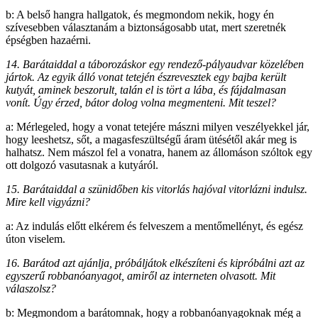
b: A belső hangra hallgatok, és megmondom nekik, hogy én
szívesebben választanám a biztonságosabb utat, mert szeretnék
épségben hazaérni.
14. Barátaiddal a táborozáskor egy rendező-pályaudvar közelében
jártok. Az egyik álló vonat tetején észrevesztek egy bajba került
kutyát, aminek beszorult, talán el is tört a lába, és fájdalmasan
vonít. Úgy érzed, bátor dolog volna megmenteni. Mit teszel?
a: Mérlegeled, hogy a vonat tetejére mászni milyen veszélyekkel jár,
hogy leeshetsz, sőt, a magasfeszültségű áram ütésétől akár meg is
halhatsz. Nem mászol fel a vonatra, hanem az állomáson szóltok egy
ott dolgozó vasutasnak a kutyáról.
15. Barátaiddal a szünidőben kis vitorlás hajóval vitorlázni indulsz.
Mire kell vigyázni?
a: Az indulás előtt elkérem és felveszem a mentőmellényt, és egész
úton viselem.
16. Barátod azt ajánlja, próbáljátok elkészíteni és kipróbálni azt az
egyszerű robbanóanyagot, amiről az interneten olvasott. Mit
válaszolsz?
b: Megmondom a barátomnak, hogy a robbanóanyagoknak még a