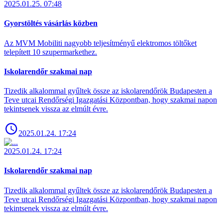
2025.01.25. 07:48
Gyorstöltés vásárlás közben
Az MVM Mobiliti nagyobb teljesítményű elektromos töltőket
telepített 10 szupermarkethez.
Iskolarendőr szakmai nap
Tizedik alkalommal gyűltek össze az iskolarendőrök Budapesten a
Teve utcai Rendőrségi Igazgatási Központban, hogy szakmai napon
tekintsenek vissza az elmúlt évre.
2025.01.24. 17:24
2025.01.24. 17:24
Iskolarendőr szakmai nap
Tizedik alkalommal gyűltek össze az iskolarendőrök Budapesten a
Teve utcai Rendőrségi Igazgatási Központban, hogy szakmai napon
tekintsenek vissza az elmúlt évre.