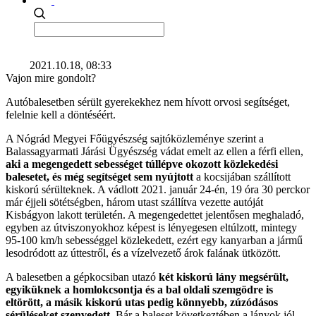
2021.10.18, 08:33
Vajon mire gondolt?
Autóbalesetben sérült gyerekekhez nem hívott orvosi segítséget,
felelnie kell a döntéséért.
A Nógrád Megyei Főügyészség sajtóközleménye szerint a
Balassagyarmati Járási Ügyészség vádat emelt az ellen a férfi ellen,
aki a megengedett sebességet túllépve okozott közlekedési
balesetet, és még segítséget sem nyújtott
a kocsijában szállított
kiskorú sérülteknek. A vádlott 2021. január 24-én, 19 óra 30 perckor
már éjjeli sötétségben, három utast szállítva vezette autóját
Kisbágyon lakott területén. A megengedettet jelentősen meghaladó,
egyben az útviszonyokhoz képest is lényegesen eltúlzott, mintegy
95-100 km/h sebességgel közlekedett, ezért egy kanyarban a jármű
lesodródott az úttestről, és a vízelvezető árok falának ütközött.
A balesetben a gépkocsiban utazó
két kiskorú lány megsérült,
egyiküknek a homlokcsontja és a bal oldali szemgödre is
eltörött, a másik kiskorú utas pedig könnyebb, zúzódásos
sérüléseket szenvedett.
Bár a baleset következtében a lányok jól