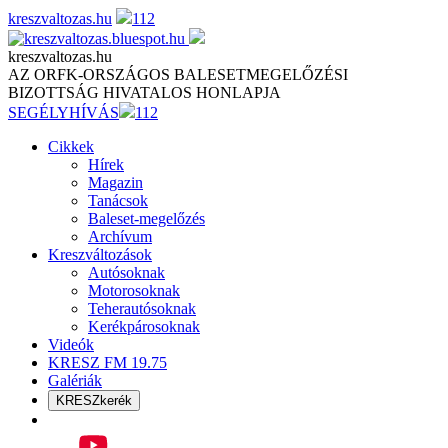
Skip
kreszvaltozas.hu
112
to
content
kreszvaltozas.hu
AZ ORFK-ORSZÁGOS BALESETMEGELŐZÉSI
BIZOTTSÁG HIVATALOS HONLAPJA
SEGÉLYHÍVÁS
112
Cikkek
Hírek
Magazin
Tanácsok
Baleset-megelőzés
Archívum
Kreszváltozások
Autósoknak
Motorosoknak
Teherautósoknak
Kerékpárosoknak
Videók
KRESZ FM 19.75
Galériák
KRESZkerék