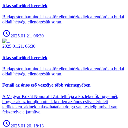
Ittas sofőröket kerestek
Budapesten harminc ittas sofőr ellen intézkedtek a rendőrök a budai
oldali hétvégi ellenőrzésük során.
2025.01.21. 06:30
2025.01.21. 06:30
Ittas sofőröket kerestek
Budapesten harminc ittas sofőr ellen intézkedtek a rendőrök a budai
oldali hétvégi ellenőrzésük során.
Fenáll az ónos eső veszélye több vármegyében
A Magyar Közút Nonprofit Zrt. felhívja a közlekedők figyelmét,
hogy csak az induljon útnak kedden az ónos esővel érintett
területeken, akinek halaszthatatlan dolga van, és téligumival van
felszerelve a járműve.
2025.01.20. 18:13