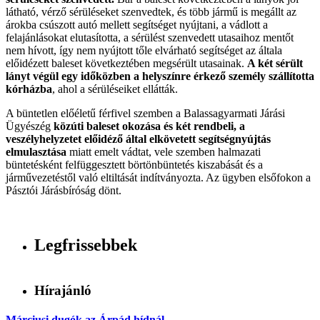
látható, vérző sérüléseket szenvedtek, és több jármű is megállt az
árokba csúszott autó mellett segítséget nyújtani, a vádlott a
felajánlásokat elutasította, a sérülést szenvedett utasaihoz mentőt
nem hívott, így nem nyújtott tőle elvárható segítséget az általa
előidézett baleset következtében megsérült utasainak.
A két sérült
lányt végül egy időközben a helyszínre érkező személy szállította
kórházba
, ahol a sérüléseiket ellátták.
A büntetlen előéletű férfivel szemben a Balassagyarmati Járási
Ügyészég
közúti baleset okozása és két rendbeli, a
veszélyhelyzetet előidéző által elkövetett segítségnyújtás
elmulasztása
miatt emelt vádtat, vele szemben halmazati
büntetésként felfüggesztett börtönbüntetés kiszabását és a
járművezetéstől való eltiltását indítványozta. Az ügyben elsőfokon a
Pásztói Járásbíróság dönt.
Legfrissebbek
Hírajánló
Márciusi dugók az Árpád hídnál