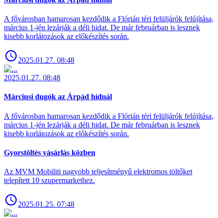
A fővárosban hamarosan kezdődik a Flórián téri felüljárók felújítása,
március 1-jén lezárják a déli hidat. De már februárban is lesznek
kisebb korlátozások az előkészítés során.
2025.01.27. 08:48
2025.01.27. 08:48
Márciusi dugók az Árpád hídnál
A fővárosban hamarosan kezdődik a Flórián téri felüljárók felújítása,
március 1-jén lezárják a déli hidat. De már februárban is lesznek
kisebb korlátozások az előkészítés során.
Gyorstöltés vásárlás közben
Az MVM Mobiliti nagyobb teljesítményű elektromos töltőket
telepített 10 szupermarkethez.
2025.01.25. 07:48