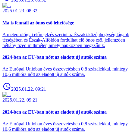
2025.01.23. 08:32
Ma is fennáll az ónos eső lehetősége
A meteorológiai előrejelzés szerint az Északi-középhegység tágabb
térségében és Észak-Alföldön fordulhat elő ónos eső, jellemzően
néhány tized milliméter, amely napközben megszűnik.
2024-ben az EU-ban nőtt az eladott új autók száma
Az Európai Unióban éves összevetésben 0,8 százalékkal, mintegy
10,6 millióra nőtt az eladott új autók száma.
2025.01.22. 09:21
2025.01.22. 09:21
2024-ben az EU-ban nőtt az eladott új autók száma
Az Európai Unióban éves összevetésben 0,8 százalékkal, mintegy
10,6 millióra nőtt az eladott új autók száma.