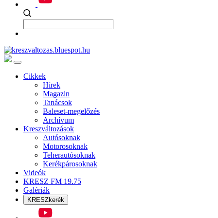
Cikkek
Hírek
Magazin
Tanácsok
Baleset-megelőzés
Archívum
Kreszváltozások
Autósoknak
Motorosoknak
Teherautósoknak
Kerékpárosoknak
Videók
KRESZ FM 19.75
Galériák
KRESZkerék