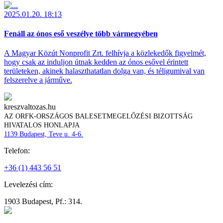
2025.01.20. 18:13
Fenáll az ónos eső veszélye több vármegyében
A Magyar Közút Nonprofit Zrt. felhívja a közlekedők figyelmét,
hogy csak az induljon útnak kedden az ónos esővel érintett
területeken, akinek halaszthatatlan dolga van, és téligumival van
felszerelve a járműve.
kreszvaltozas.hu
AZ ORFK-ORSZÁGOS BALESETMEGELŐZÉSI BIZOTTSÁG
HIVATALOS HONLAPJA
1139 Budapest, Teve u. 4-6.
Telefon:
+36 (1) 443 56 51
Levelezési cím:
1903 Budapest, Pf.: 314.