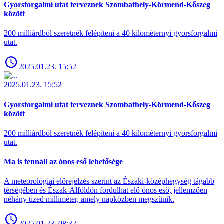
Gyorsforgalmi utat terveznek Szombathely-Körmend-Kőszeg
között
200 milliárdból szeretnék felépíteni a 40 kilométernyi gyorsforgalmi
utat.
2025.01.23. 15:52
2025.01.23. 15:52
Gyorsforgalmi utat terveznek Szombathely-Körmend-Kőszeg
között
200 milliárdból szeretnék felépíteni a 40 kilométernyi gyorsforgalmi
utat.
Ma is fennáll az ónos eső lehetősége
A meteorológiai előrejelzés szerint az Északi-középhegység tágabb
térségében és Észak-Alföldön fordulhat elő ónos eső, jellemzően
néhány tized milliméter, amely napközben megszűnik.
2025.01.23. 08:32