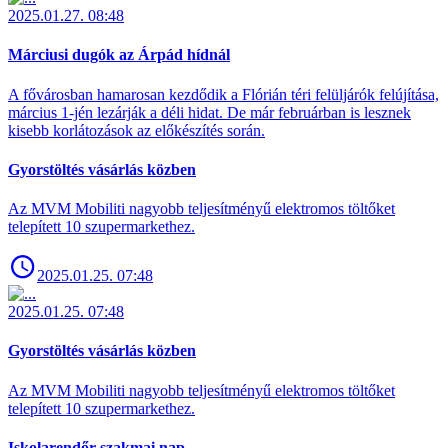
2025.01.27. 08:48
Márciusi dugók az Árpád hídnál
A fővárosban hamarosan kezdődik a Flórián téri felüljárók felújítása,
március 1-jén lezárják a déli hidat. De már februárban is lesznek
kisebb korlátozások az előkészítés során.
Gyorstöltés vásárlás közben
Az MVM Mobiliti nagyobb teljesítményű elektromos töltőket
telepített 10 szupermarkethez.
2025.01.25. 07:48
2025.01.25. 07:48
Gyorstöltés vásárlás közben
Az MVM Mobiliti nagyobb teljesítményű elektromos töltőket
telepített 10 szupermarkethez.
Iskolarendőr szakmai nap