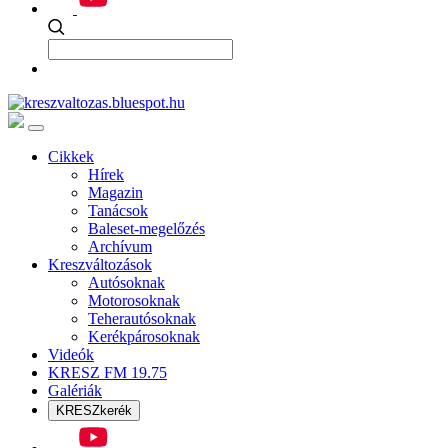
Cikkek
Hírek
Magazin
Tanácsok
Baleset-megelőzés
Archívum
Kreszváltozások
Autósoknak
Motorosoknak
Teherautósoknak
Kerékpárosoknak
Videók
KRESZ FM 19.75
Galériák
KRESZkerék