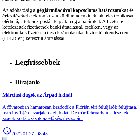
Az adóhatóság
a gépjárműadóval kapcsolatos határozatokat és
értesítéseket
elektronikusan küldi mindenkinek, aki elektronikusan
elérhető, a többiek postán kapják meg a papírokat. A fizetésre
kötelezettek fizethetnek banki átutalással, csekken, vagy az
elektronikus fizetéseket és elszámolásokat biztosító alrendszeren
(EFER-en) keresztül átutalással.
Legfrissebbek
Hírajánló
Márciusi dugók az Árpád hídnál
A fővárosban hamarosan kezdődik a Flórián téri felüljárók felújítása,
március 1-jén lezárják a déli hidat. De már februárban is lesznek
kisebb korlátozások az előkészítés során.
2025.01.27. 08:48