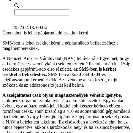
2022.02.18, 09:04
Üzenetben is lehet gépjárműadó csekket kérni
SMS-ben is lehet csekket kérni a gépjárműadó befizetéséhez a
magánembereknek.
A Nemzeti Adó- és Vámhivatal (NAV) felhívta rá a figyelmet, hogy
aki természetes személyként csekken szeretné fizetni a március 15-ig
esedékes gépjármű-adó első részletét,
az SMS-ben is kérhet
csekket a befizetéshez.
SMS-ben a 06/30 344-4304-es
telefonszámon kérhető csekk. Az üzenetbe a csekk szót, majd
szóközt, és az adóazonosító jelet kell beírni.
A szolgáltatást csak olyan magánszemélyek vehetik igénybe
,
akik pénzforgalmi számla nyitására nem kötelezettek. Egy naptári
évben, egy adóazonosító jellel legfeljebb kétszer kérhető ebben a
formában csekk, amin kizárólag a 410-es adónemkódú gépjárműadó
fizethető be. Az így benyújtott igényre 2 gépjárműadócsekket postáz
a NAV a bejelentett lakcímre. Ez elsősorban a levelezési cím, ha az
nincs bejelentve, akkor a tartózkodási hely, és ha az sincs bejelentve,
akkor a lakóhelycímre érkezik a csekk.