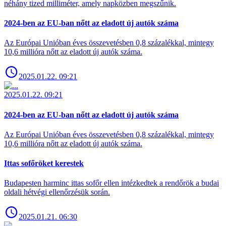
néhány tized milliméter, amely napközben megszűnik.
2024-ben az EU-ban nőtt az eladott új autók száma
Az Európai Unióban éves összevetésben 0,8 százalékkal, mintegy
10,6 millióra nőtt az eladott új autók száma.
2025.01.22. 09:21
2025.01.22. 09:21
2024-ben az EU-ban nőtt az eladott új autók száma
Az Európai Unióban éves összevetésben 0,8 százalékkal, mintegy
10,6 millióra nőtt az eladott új autók száma.
Ittas sofőröket kerestek
Budapesten harminc ittas sofőr ellen intézkedtek a rendőrök a budai
oldali hétvégi ellenőrzésük során.
2025.01.21. 06:30