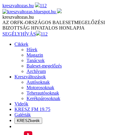
Skip
kreszvaltozas.hu
112
to
content
kreszvaltozas.hu
AZ ORFK-ORSZÁGOS BALESETMEGELŐZÉSI
BIZOTTSÁG HIVATALOS HONLAPJA
SEGÉLYHÍVÁS
112
Cikkek
Hírek
Magazin
Tanácsok
Baleset-megelőzés
Archívum
Kreszváltozások
Autósoknak
Motorosoknak
Teherautósoknak
Kerékpárosoknak
Videók
KRESZ FM 19.75
Galériák
KRESZkerék