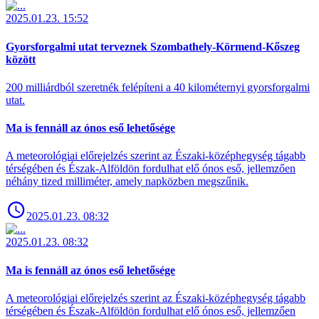
2025.01.23. 15:52
Gyorsforgalmi utat terveznek Szombathely-Körmend-Kőszeg
között
200 milliárdból szeretnék felépíteni a 40 kilométernyi gyorsforgalmi
utat.
Ma is fennáll az ónos eső lehetősége
A meteorológiai előrejelzés szerint az Északi-középhegység tágabb
térségében és Észak-Alföldön fordulhat elő ónos eső, jellemzően
néhány tized milliméter, amely napközben megszűnik.
2025.01.23. 08:32
2025.01.23. 08:32
Ma is fennáll az ónos eső lehetősége
A meteorológiai előrejelzés szerint az Északi-középhegység tágabb
térségében és Észak-Alföldön fordulhat elő ónos eső, jellemzően