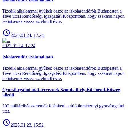
Tizedik alkalommal gyűltek össze az iskolarendőrök Budapesten a
Teve utcai Rendőrségi Igazgatási Központban, hogy szakmai napon
tekintsenek vissza az elmúlt évre.
2025.01.24. 17:24
2025.01.24. 17:24
Iskolarendőr szakmai nap
Tizedik alkalommal gyűltek össze az iskolarendőrök Budapesten a
Teve utcai Rendőrségi Igazgatási Központban, hogy szakmai napon
tekintsenek vissza az elmúlt évre.
Gyorsforgalmi utat terveznek Szombathely-Körmend-Kőszeg
között
200 milliárdból szeretnék felépíteni a 40 kilométernyi gyorsforgalmi
utat.
2025.01.23. 15:52