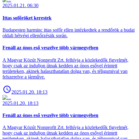
2025.01.21. 06:30
Ittas sofőröket kerestek
Budapesten harminc ittas sofőr ellen intézkedtek a rendőrök a budai
oldali hétvégi ellenőrzésük során.
Fenáll az ónos eső veszélye több vármegyében
A Magyar Közút Nonprofit Zrt. felhívja a közlekedők figyelmét,
hogy csak az induljon útnak kedden az ónos esővel érintett
területeken, akinek halaszthatatlan dolga van, és téligumival van
felszerelve a járműve.
2025.01.20. 18:13
2025.01.20. 18:13
Fenáll az ónos eső veszélye több vármegyében
A Magyar Közút Nonprofit Zrt. felhívja a közlekedők figyelmét,
hogy csak az induljon útnak kedden az ónos esővel érintett
területeken, akinek halaszthatatlan dolga van, és téligumival van