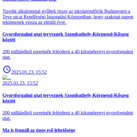
Tizedik alkalommal gyűltek össze az iskolarendőrök Budapesten a
Teve utcai Rendőrségi Igazgatási Központban, hogy szakmai napon
tekintsenek vissza az elmúlt évre.
Gyorsforgalmi utat terveznek Szombathely-Körmend-Kőszeg
között
200 milliárdból szeretnék felépíteni a 40 kilométernyi gyorsforgalmi
utat.
2025.01.23. 15:52
2025.01.23. 15:52
Gyorsforgalmi utat terveznek Szombathely-Körmend-Kőszeg
között
200 milliárdból szeretnék felépíteni a 40 kilométernyi gyorsforgalmi
utat.
Ma is fennáll az ónos eső lehetősége