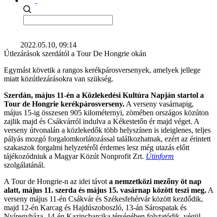
2022.05.10, 09:14
Útlezárások szerdától a Tour De Hongrie okán
Egymást követik a rangos kerékpárosversenyek, amelyek jellege
miatt közútlezárásokra van szükség.
Szerdán, május 11-én a Közlekedési Kultúra Napján startol a
Tour de Hongrie kerékpárosverseny.
A verseny vasárnapig,
május 15-ig összesen 905 kilométernyi, zömében országos közúton
zajlik majd és Csákvárról indulva a Kékestetőn ér majd véget. A
verseny útvonalán a közlekedők több helyszínen is ideiglenes, teljes
pályás mozgó forgalomkorlátozással találkozhatnak, ezért az érintett
szakaszok forgalmi helyzetéről érdemes lesz még utazás előtt
tájékozódniuk a Magyar Közút Nonprofit Zrt.
Útinform
szolgálatánál.
A Tour de Hongrie-n az idei távot
a nemzetközi mezőny öt nap
alatt, május 11. szerda és május 15. vasárnap között teszi meg.
A
verseny május 11-én Csákvár és Székesfehérvár között kezdődik,
majd 12-én Karcag és Hajdúszoboszló, 13-án Sárospatak és
Nyíregyháza, 14-én Kazincbarcika térségében folytatódik, végül