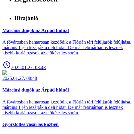
Hírajánló
Márciusi dugók az Árpád hídnál
A fővárosban hamarosan kezdődik a Flórián téri felüljárók felújítása,
március 1-jén lezárják a déli hidat. De már februárban is lesznek
kisebb korlátozások az előkészítés során.
2025.01.27. 08:48
2025.01.27. 08:48
Márciusi dugók az Árpád hídnál
A fővárosban hamarosan kezdődik a Flórián téri felüljárók felújítása,
március 1-jén lezárják a déli hidat. De már februárban is lesznek
kisebb korlátozások az előkészítés során.
Gyorstöltés vásárlás közben