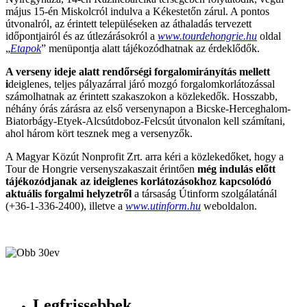
május 15-én Miskolcról indulva a Kékestetőn zárul. A pontos
útvonalról, az érintett településeken az áthaladás tervezett
időpontjairól és az útlezárásokról a
www.tourdehongrie.hu
oldal
„
Etapok
” menüpontja alatt tájékozódhatnak az érdeklődők.
A verseny ideje alatt rendőrségi forgalomirányítás mellett
i
deiglenes, teljes pályazárral járó mozgó forgalomkorlátozással
számolhatnak az érintett szakaszokon a közlekedők. Hosszabb,
néhány órás zárásra az első versenynapon a Bicske-Herceghalom-
Biatorbágy-Etyek-Alcsútdoboz-Felcsút útvonalon kell számítani,
ahol három kört tesznek meg a versenyzők.
A Magyar Közút Nonprofit Zrt. arra kéri a közlekedőket, hogy a
Tour de Hongrie versenyszakaszait érintően
még indulás előtt
tájékozódjanak az ideiglenes korlátozásokhoz kapcsolódó
aktuális forgalmi helyzetről
a társaság Útinform szolgálatánál
(+36-1-336-2400), illetve a
www.utinform.hu
weboldalon.
Legfrissebbek