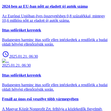
2024-ben az EU-ban nőtt az eladott új autók száma
Az Európai Unióban éves összevetésben 0,8 százalékkal, mintegy
10,6 millióra nőtt az eladott új autók száma.
Ittas sofőröket kerestek
Budapesten harminc ittas sofőr ellen intézkedtek a rendőrök a budai
oldali hétvégi ellenőrzésük során.
2025.01.21. 06:30
2025.01.21. 06:30
Ittas sofőröket kerestek
Budapesten harminc ittas sofőr ellen intézkedtek a rendőrök a budai
oldali hétvégi ellenőrzésük során.
Fenáll az ónos eső veszélye több vármegyében
A Magyar Közút Nonprofit Zrt. felhívja a közlekedők figyelmét,