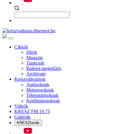
Cikkek
Hírek
Magazin
Tanácsok
Baleset-megelőzés
Archívum
Kreszváltozások
Autósoknak
Motorosoknak
Teherautósoknak
Kerékpárosoknak
Videók
KRESZ FM 19.75
Galériák
KRESZkerék