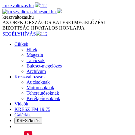
Skip
kreszvaltozas.hu
112
to
content
kreszvaltozas.hu
AZ ORFK-ORSZÁGOS BALESETMEGELŐZÉSI
BIZOTTSÁG HIVATALOS HONLAPJA
SEGÉLYHÍVÁS
112
Cikkek
Hírek
Magazin
Tanácsok
Baleset-megelőzés
Archívum
Kreszváltozások
Autósoknak
Motorosoknak
Teherautósoknak
Kerékpárosoknak
Videók
KRESZ FM 19.75
Galériák
KRESZkerék