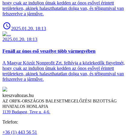
hogy csak az induljon útnak kedden az ónos esővel érintett
területeken, akinek halaszthatatlan dolga van, és téligumival van
felszerelve a járműve.
2025.01.20. 18:13
2025.01.20. 18:13
Fenáll az ónos eső veszélye több vármegyében
A Magyar Közút Nonprofit Zrt. felhívja a közlekedők figyelmét,
hogy csak az induljon útnak kedden az ónos esővel érintett
területeken, akinek halaszthatatlan dolga van, és téligumival van
felszerelve a járműve.
kreszvaltozas.hu
AZ ORFK-ORSZÁGOS BALESETMEGELŐZÉSI BIZOTTSÁG
HIVATALOS HONLAPJA
1139 Budapest, Teve u. 4-6.
Telefon:
+36 (1) 443 56 51