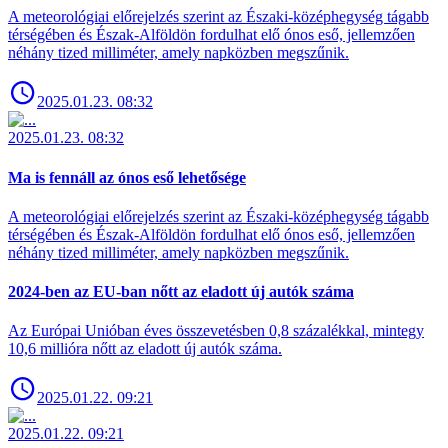
A meteorológiai előrejelzés szerint az Északi-középhegység tágabb
térségében és Észak-Alföldön fordulhat elő ónos eső, jellemzően
néhány tized milliméter, amely napközben megszűnik.
2025.01.23. 08:32
2025.01.23. 08:32
Ma is fennáll az ónos eső lehetősége
A meteorológiai előrejelzés szerint az Északi-középhegység tágabb
térségében és Észak-Alföldön fordulhat elő ónos eső, jellemzően
néhány tized milliméter, amely napközben megszűnik.
2024-ben az EU-ban nőtt az eladott új autók száma
Az Európai Unióban éves összevetésben 0,8 százalékkal, mintegy
10,6 millióra nőtt az eladott új autók száma.
2025.01.22. 09:21
2025.01.22. 09:21