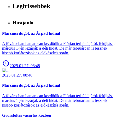
Legfrissebbek
Hírajánló
Márciusi dugók az Árpád hídnál
A fővárosban hamarosan kezdődik a Flórián téri felüljárók felújítása,
március 1-jén lezárják a déli hidat. De már februárban is lesznek
kisebb korlátozások az előkészítés során.
2025.01.27. 08:48
2025.01.27. 08:48
Márciusi dugók az Árpád hídnál
A fővárosban hamarosan kezdődik a Flórián téri felüljárók felújítása,
március 1-jén lezárják a déli hidat. De már februárban is lesznek
kisebb korlátozások az előkészítés során.
Gyorstöltés vásárlás közben