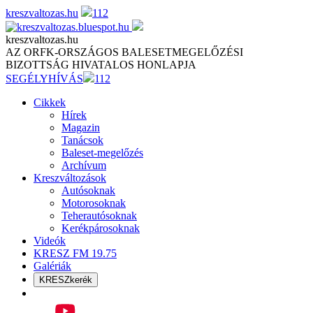
Skip
kreszvaltozas.hu
112
to
content
kreszvaltozas.hu
AZ ORFK-ORSZÁGOS BALESETMEGELŐZÉSI
BIZOTTSÁG HIVATALOS HONLAPJA
SEGÉLYHÍVÁS
112
Cikkek
Hírek
Magazin
Tanácsok
Baleset-megelőzés
Archívum
Kreszváltozások
Autósoknak
Motorosoknak
Teherautósoknak
Kerékpárosoknak
Videók
KRESZ FM 19.75
Galériák
KRESZkerék