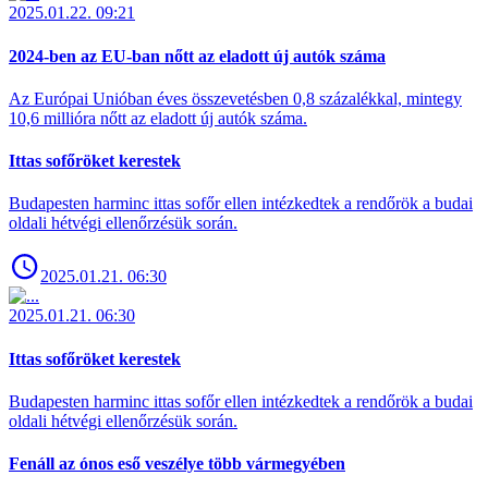
2025.01.22. 09:21
2024-ben az EU-ban nőtt az eladott új autók száma
Az Európai Unióban éves összevetésben 0,8 százalékkal, mintegy
10,6 millióra nőtt az eladott új autók száma.
Ittas sofőröket kerestek
Budapesten harminc ittas sofőr ellen intézkedtek a rendőrök a budai
oldali hétvégi ellenőrzésük során.
2025.01.21. 06:30
2025.01.21. 06:30
Ittas sofőröket kerestek
Budapesten harminc ittas sofőr ellen intézkedtek a rendőrök a budai
oldali hétvégi ellenőrzésük során.
Fenáll az ónos eső veszélye több vármegyében