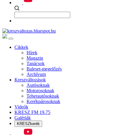
Cikkek
Hírek
Magazin
Tanácsok
Baleset-megelőzés
Archívum
Kreszváltozások
Autósoknak
Motorosoknak
Teherautósoknak
Kerékpárosoknak
Videók
KRESZ FM 19.75
Galériák
KRESZkerék