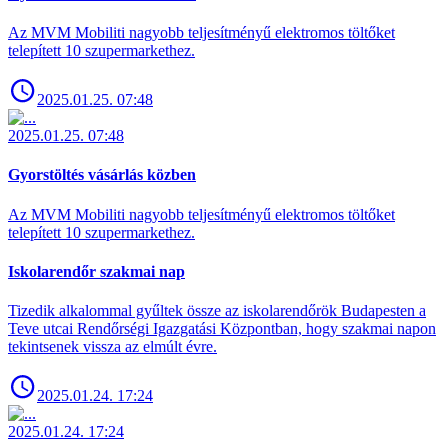
Az MVM Mobiliti nagyobb teljesítményű elektromos töltőket
telepített 10 szupermarkethez.
2025.01.25. 07:48
2025.01.25. 07:48
Gyorstöltés vásárlás közben
Az MVM Mobiliti nagyobb teljesítményű elektromos töltőket
telepített 10 szupermarkethez.
Iskolarendőr szakmai nap
Tizedik alkalommal gyűltek össze az iskolarendőrök Budapesten a
Teve utcai Rendőrségi Igazgatási Központban, hogy szakmai napon
tekintsenek vissza az elmúlt évre.
2025.01.24. 17:24
2025.01.24. 17:24