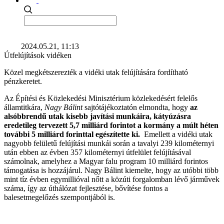
2024.05.21, 11:13
Útfelújítások vidéken
Közel megkétszerezték a vidéki utak felújítására fordítható
pénzkeretet.
Az Építési és Közlekedési Minisztérium közlekedésért felelős
államtitkára,
Nagy Bálint
sajtótájékoztatón elmondta, hogy
az
alsóbbrendű utak kisebb javítási munkáira, kátyúzásra
eredetileg tervezett 5,7 milliárd forintot a kormány a múlt héten
további 5 milliárd forinttal egészítette ki.
Emellett a vidéki utak
nagyobb felületű felújítási munkái során a tavalyi 239 kilométernyi
után ebben az évben 357 kilométernyi útfelület felújításával
számolnak, amelyhez a Magyar falu program 10 milliárd forintos
támogatása is hozzájárul. Nagy Bálint kiemelte, hogy az utóbbi több
mint tíz évben egymillióval nőtt a közúti forgalomban lévő járművek
száma, így az úthálózat fejlesztése, bővítése fontos a
balesetmegelőzés szempontjából is.