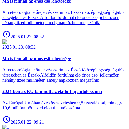
Ma is fennáll az ónos eső lehetősége
A meteorológiai előrejelzés szerint az Északi-középhegység tágabb
térségében és Észak-Alföldön fordulhat elő ónos eső, jellemzően
néhány tized milliméter, amely napközben megszűnik.
2025.01.23. 08:32
2025.01.23. 08:32
Ma is fennáll az ónos eső lehetősége
A meteorológiai előrejelzés szerint az Északi-középhegység tágabb
térségében és Észak-Alföldön fordulhat elő ónos eső, jellemzően
néhány tized milliméter, amely napközben megszűnik.
2024-ben az EU-ban nőtt az eladott új autók száma
Az Európai Unióban éves összevetésben 0,8 százalékkal, mintegy
10,6 millióra nőtt az eladott új autók száma.
2025.01.22. 09:21