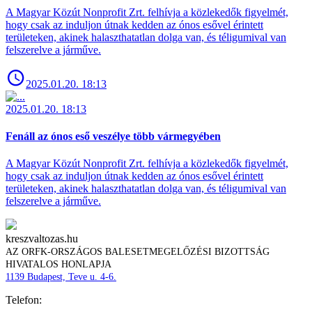
A Magyar Közút Nonprofit Zrt. felhívja a közlekedők figyelmét,
hogy csak az induljon útnak kedden az ónos esővel érintett
területeken, akinek halaszthatatlan dolga van, és téligumival van
felszerelve a járműve.
2025.01.20. 18:13
2025.01.20. 18:13
Fenáll az ónos eső veszélye több vármegyében
A Magyar Közút Nonprofit Zrt. felhívja a közlekedők figyelmét,
hogy csak az induljon útnak kedden az ónos esővel érintett
területeken, akinek halaszthatatlan dolga van, és téligumival van
felszerelve a járműve.
kreszvaltozas.hu
AZ ORFK-ORSZÁGOS BALESETMEGELŐZÉSI BIZOTTSÁG
HIVATALOS HONLAPJA
1139 Budapest, Teve u. 4-6.
Telefon: