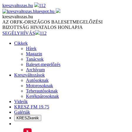
Skip
kreszvaltozas.hu
112
to
content
kreszvaltozas.hu
AZ ORFK-ORSZÁGOS BALESETMEGELŐZÉSI
BIZOTTSÁG HIVATALOS HONLAPJA
SEGÉLYHÍVÁS
112
Cikkek
Hírek
Magazin
Tanácsok
Baleset-megelőzés
Archívum
Kreszváltozások
Autósoknak
Motorosoknak
Teherautósoknak
Kerékpárosoknak
Videók
KRESZ FM 19.75
Galériák
KRESZkerék