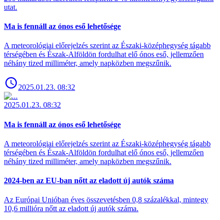
utat.
Ma is fennáll az ónos eső lehetősége
A meteorológiai előrejelzés szerint az Északi-középhegység tágabb
térségében és Észak-Alföldön fordulhat elő ónos eső, jellemzően
néhány tized milliméter, amely napközben megszűnik.
2025.01.23. 08:32
2025.01.23. 08:32
Ma is fennáll az ónos eső lehetősége
A meteorológiai előrejelzés szerint az Északi-középhegység tágabb
térségében és Észak-Alföldön fordulhat elő ónos eső, jellemzően
néhány tized milliméter, amely napközben megszűnik.
2024-ben az EU-ban nőtt az eladott új autók száma
Az Európai Unióban éves összevetésben 0,8 százalékkal, mintegy
10,6 millióra nőtt az eladott új autók száma.