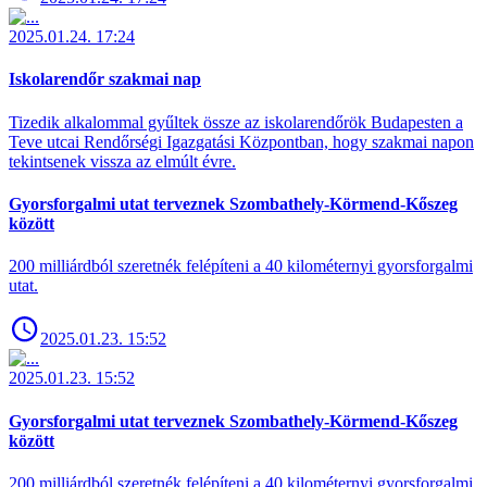
2025.01.24. 17:24
Iskolarendőr szakmai nap
Tizedik alkalommal gyűltek össze az iskolarendőrök Budapesten a
Teve utcai Rendőrségi Igazgatási Központban, hogy szakmai napon
tekintsenek vissza az elmúlt évre.
Gyorsforgalmi utat terveznek Szombathely-Körmend-Kőszeg
között
200 milliárdból szeretnék felépíteni a 40 kilométernyi gyorsforgalmi
utat.
2025.01.23. 15:52
2025.01.23. 15:52
Gyorsforgalmi utat terveznek Szombathely-Körmend-Kőszeg
között
200 milliárdból szeretnék felépíteni a 40 kilométernyi gyorsforgalmi