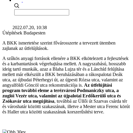
2022.07.20, 10:38
Útépítések Budapesten
A BKK ismertetése szerint fővárosszerte a tervezett ütemben
zajlanak az útfelújítások.
A szűkös anyagi források ellenére a BKK elkötelezett a fejlesztések
és a karbantartások végrehajtása mellett. A nagyszabású, hosszabb
ideig tartó munkák, azaz a Blaha Lujza tér és a Lánchíd felújítása
mellett már elkészült a BKK beruházásában a rákospalotai Deák
utca, az újbudai Péterhegyi út, az újpesti Rózsa utca, valamint az
angyalföldi Göncöl utca rekonstrukciója is.
Az útfelújítási
program további eleme a terézvárosi Podmaniczky utca, a
zuglói Vezér utca, valamint az újpalotai Erdőkerülő utca és
Zsókavár utca megújítása
, továbbá az Üllői út Szarvas csárda tér
és városhatár közötti szakaszának, illetve a Mester utca Ferenc körút
és Haller utca közötti szakaszának korszerűsítési terve.