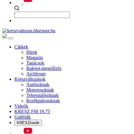
Cikkek
Hírek
Magazin
Tanácsok
Baleset-megelőzés
Archívum
Kreszváltozások
Autósoknak
Motorosoknak
Teherautósoknak
Kerékpárosoknak
Videók
KRESZ FM 19.75
Galériák
KRESZkerék