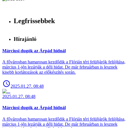
Legfrissebbek
Hírajánló
Márciusi dugók az Árpád hídnál
A fővárosban hamarosan kezdődik a Flórián téri felüljárók felújítása,
március 1-jén lezárják a déli hidat. De már februárban is lesznek
kisebb korlátozások az előkészítés során.
2025.01.27. 08:48
2025.01.27. 08:48
Márciusi dugók az Árpád hídnál
A fővárosban hamarosan kezdődik a Flórián téri felüljárók felújítása,
március 1-jén lezárják a déli hidat. De már februárban is lesznek