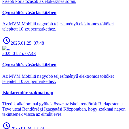
kisebb korlátozások az előkészítés során.
Gyorstöltés vásárlás közben
Az MVM Mobiliti nagyobb teljesítményű elektromos töltőket
telepített 10 szupermarkethez.
2025.01.25. 07:48
2025.01.25. 07:48
Gyorstöltés vásárlás közben
Az MVM Mobiliti nagyobb teljesítményű elektromos töltőket
telepített 10 szupermarkethez.
Iskolarendőr szakmai nap
Tizedik alkalommal gyűltek össze az iskolarendőrök Budapesten a
Teve utcai Rendőrségi Igazgatási Központban, hogy szakmai napon
tekintsenek vissza az elmúlt évre.
2025.01.24. 17:24