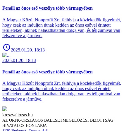
Fenáll az ónos eső veszélye több vármegyében
A Magyar Közút Nonprofit Zrt. felhívja a közlekedők figyelmét,
hogy csak az induljon útnak kedden az ónos esővel érintett
területeken, akinek halaszthatatlan dolga van, és téligumival van
felszerelve a járműve.
2025.01.20. 18:13
2025.01.20. 18:13
Fenáll az ónos eső veszélye több vármegyében
A Magyar Közút Nonprofit Zrt. felhívja a közlekedők figyelmét,
hogy csak az induljon útnak kedden az ónos esővel érintett
területeken, akinek halaszthatatlan dolga van, és téligumival van
felszerelve a járműve.
kreszvaltozas.hu
AZ ORFK-ORSZÁGOS BALESETMEGELŐZÉSI BIZOTTSÁG
HIVATALOS HONLAPJA
1139 Budapest, Teve u. 4-6.