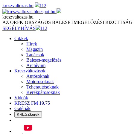
Skip
kreszvaltozas.hu
112
to
content
kreszvaltozas.hu
AZ ORFK-ORSZÁGOS BALESETMEGELŐZÉSI BIZOTTSÁG
SEGÉLYHÍVÁS
112
Cikkek
Hírek
Magazin
Tanácsok
Baleset-megelőzés
Archívum
Kreszváltozások
Autósoknak
Motorosoknak
Teherautósoknak
Kerékpárosoknak
Videók
KRESZ FM 19.75
Galériák
KRESZkerék