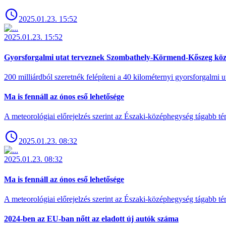
2025.01.23. 15:52
2025.01.23. 15:52
Gyorsforgalmi utat terveznek Szombathely-Körmend-Kőszeg köz
200 milliárdból szeretnék felépíteni a 40 kilométernyi gyorsforgalmi ut
Ma is fennáll az ónos eső lehetősége
A meteorológiai előrejelzés szerint az Északi-középhegység tágabb t
2025.01.23. 08:32
2025.01.23. 08:32
Ma is fennáll az ónos eső lehetősége
A meteorológiai előrejelzés szerint az Északi-középhegység tágabb t
2024-ben az EU-ban nőtt az eladott új autók száma