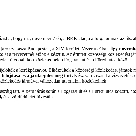
 fázisba, hogy ma, november 7-én, a BKK átadja a forgalomnak az útszaka
 járó szakasza Budapesten, a XIV. kerületi Vezér utcában.
Így november
olat a tervezettnél előbb elkészült. Az érintett közösségi közlekedési já
redeti útvonalukon közlekednek a Fogarasi út és a Füredi utca között.
 kijelölték a kerékpársávot. Elkészültek a közösségi közlekedési járatok
 felújítása és a járdaépítés még tart.
Kész van viszont a vízvezeték-ki
 közlekedés járművei változatlan útvonalon közlekednek.
vaszáig tart. A beruházás során a Fogarasi út és a Füredi utca közötti,
l,
és a zöldfelületet füvesítik.