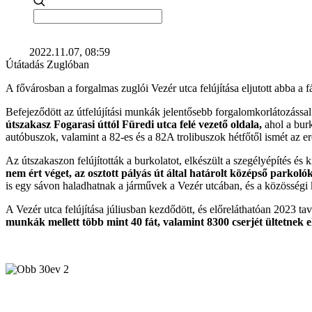
2022.11.07, 08:59
Útátadás Zuglóban
A fővárosban a forgalmas zuglói Vezér utca felújítása eljutott abba a
Befejeződött az útfelújítási munkák jelentősebb forgalomkorlátozással
útszakasz Fogarasi úttól Füredi utca felé vezető oldala,
ahol a burk
autóbuszok, valamint a 82-es és a 82A trolibuszok hétfőtől ismét az e
Az útszakaszon felújították a burkolatot, elkészült a szegélyépítés és
nem ért véget, az osztott pályás út által határolt középső parkolók
is egy sávon haladhatnak a járművek a Vezér utcában, és a közösségi
A Vezér utca felújítása júliusban kezdődött, és előreláthatóan 2023 ta
munkák mellett több mint 40 fát, valamint 8300 cserjét ültetnek e