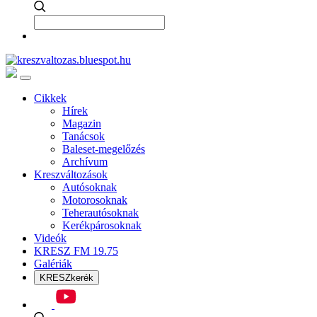
Cikkek
Hírek
Magazin
Tanácsok
Baleset-megelőzés
Archívum
Kreszváltozások
Autósoknak
Motorosoknak
Teherautósoknak
Kerékpárosoknak
Videók
KRESZ FM 19.75
Galériák
KRESZkerék