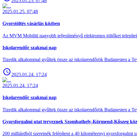
2025.01.25. 07:48
2025.01.25. 07:48
Gyorstöltés vásárlás közben
Az MVM Mobiliti nagyobb teljesítményű elektromos töltőket telepíte
Iskolarendőr szakmai nap
Tizedik alkalommal gyűltek össze az iskolarendőrök Budapesten a Tev
2025.01.24. 17:24
2025.01.24. 17:24
Iskolarendőr szakmai nap
Tizedik alkalommal gyűltek össze az iskolarendőrök Budapesten a Tev
Gyorsforgalmi utat terveznek Szombathely-Körmend-Kőszeg köz
200 milliárdból szeretnék felépíteni a 40 kilométernyi gyorsforgalmi ut