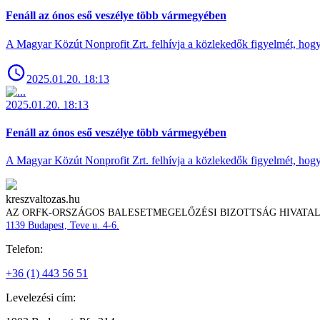
Fenáll az ónos eső veszélye több vármegyében
A Magyar Közút Nonprofit Zrt. felhívja a közlekedők figyelmét, hogy c
2025.01.20. 18:13
2025.01.20. 18:13
Fenáll az ónos eső veszélye több vármegyében
A Magyar Közút Nonprofit Zrt. felhívja a közlekedők figyelmét, hogy c
kreszvaltozas.hu
AZ ORFK-ORSZÁGOS BALESETMEGELŐZÉSI BIZOTTSÁG HIVATA
1139 Budapest, Teve u. 4-6.
Telefon:
+36 (1) 443 56 51
Levelezési cím: