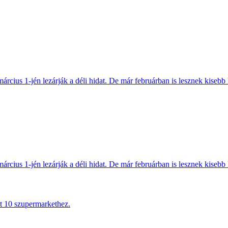
március 1-jén lezárják a déli hidat. De már februárban is lesznek kisebb 
március 1-jén lezárják a déli hidat. De már februárban is lesznek kisebb 
tt 10 szupermarkethez.