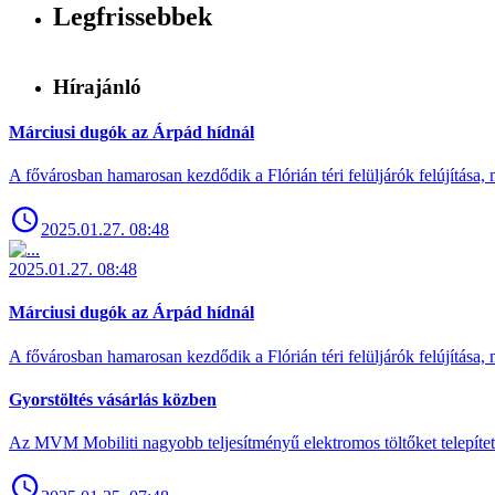
Legfrissebbek
Hírajánló
Márciusi dugók az Árpád hídnál
A fővárosban hamarosan kezdődik a Flórián téri felüljárók felújítása, 
2025.01.27. 08:48
2025.01.27. 08:48
Márciusi dugók az Árpád hídnál
A fővárosban hamarosan kezdődik a Flórián téri felüljárók felújítása, 
Gyorstöltés vásárlás közben
Az MVM Mobiliti nagyobb teljesítményű elektromos töltőket telepíte