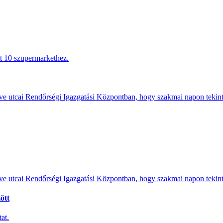
tt 10 szupermarkethez.
e utcai Rendőrségi Igazgatási Központban, hogy szakmai napon tekints
e utcai Rendőrségi Igazgatási Központban, hogy szakmai napon tekints
ött
at.