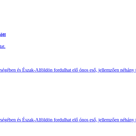
ött
at.
érségében és Észak-Alföldön fordulhat elő ónos eső, jellemzően néhány
érségében és Észak-Alföldön fordulhat elő ónos eső, jellemzően néhány