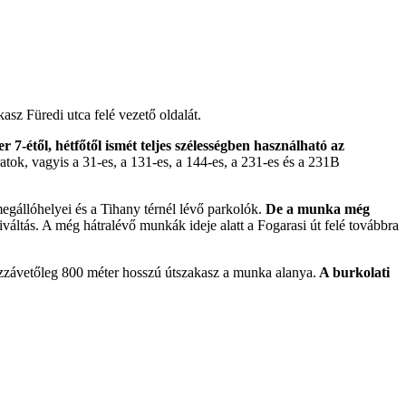
sz Füredi utca felé vezető oldalát.
 7-étől, hétfőtől ismét teljes szélességben használható az
ratok, vagyis a 31-es, a 131-es, a 144-es, a 231-es és a 231B
 megállóhelyei és a Tihany térnél lévő parkolók.
De a munka még
váltás. A még hátralévő munkák ideje alatt a Fogarasi út felé továbbra
 hozzávetőleg 800 méter hosszú útszakasz a munka alanya.
A burkolati