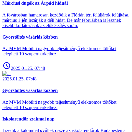
Márciusi dugók az Árpád hídnál
A fővárosban hamarosan kezdődik a Flórián téri felüljárók felújítása,
március 1-jén lezárják a déli hidat. De már februárban is lesznek
kisebb korlátozások az előkészítés során.
Gyorstöltés vásárlás közben
Az MVM Mobiliti nagyobb teljesítményű elektromos töltőket
telepített 10 szupermarkethez.
2025.01.25. 07:48
2025.01.25. 07:48
Gyorstöltés vásárlás közben
Az MVM Mobiliti nagyobb teljesítményű elektromos töltőket
telepített 10 szupermarkethez.
Iskolarendőr szakmai nap
Tizedik alkalommal gyűltek össze az iskolarendőrök Budapesten a