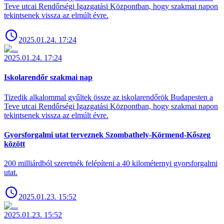
Teve utcai Rendőrségi Igazgatási Központban, hogy szakmai napon
tekintsenek vissza az elmúlt évre.
2025.01.24. 17:24
2025.01.24. 17:24
Iskolarendőr szakmai nap
Tizedik alkalommal gyűltek össze az iskolarendőrök Budapesten a
Teve utcai Rendőrségi Igazgatási Központban, hogy szakmai napon
tekintsenek vissza az elmúlt évre.
Gyorsforgalmi utat terveznek Szombathely-Körmend-Kőszeg
között
200 milliárdból szeretnék felépíteni a 40 kilométernyi gyorsforgalmi
utat.
2025.01.23. 15:52
2025.01.23. 15:52