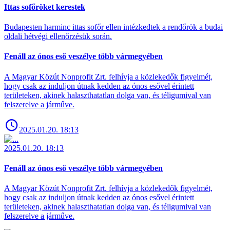
Ittas sofőröket kerestek
Budapesten harminc ittas sofőr ellen intézkedtek a rendőrök a budai
oldali hétvégi ellenőrzésük során.
Fenáll az ónos eső veszélye több vármegyében
A Magyar Közút Nonprofit Zrt. felhívja a közlekedők figyelmét,
hogy csak az induljon útnak kedden az ónos esővel érintett
területeken, akinek halaszthatatlan dolga van, és téligumival van
felszerelve a járműve.
2025.01.20. 18:13
2025.01.20. 18:13
Fenáll az ónos eső veszélye több vármegyében
A Magyar Közút Nonprofit Zrt. felhívja a közlekedők figyelmét,
hogy csak az induljon útnak kedden az ónos esővel érintett
területeken, akinek halaszthatatlan dolga van, és téligumival van
felszerelve a járműve.