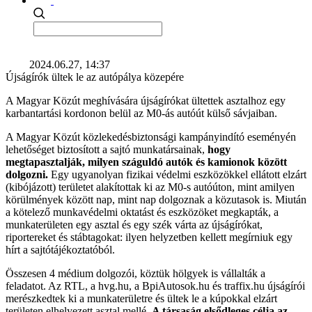
2024.06.27, 14:37
Újságírók ültek le az autópálya közepére
A Magyar Közút meghívására újságírókat ültettek asztalhoz egy
karbantartási kordonon belül az M0-ás autóút külső sávjaiban.
A Magyar Közút közlekedésbiztonsági kampányindító eseményén
lehetőséget biztosított a sajtó munkatársainak,
hogy
megtapasztalják, milyen száguldó autók és kamionok között
dolgozni.
Egy ugyanolyan fizikai védelmi eszközökkel ellátott elzárt
(kibójázott) területet alakítottak ki az M0-s autóúton, mint amilyen
körülmények között nap, mint nap dolgoznak a közutasok is. Miután
a kötelező munkavédelmi oktatást és eszközöket megkapták, a
munkaterületen egy asztal és egy szék várta az újságírókat,
riportereket és stábtagokat: ilyen helyzetben kellett megírniuk egy
hírt a sajtótájékoztatóból.
Összesen 4 médium dolgozói, köztük hölgyek is vállalták a
feladatot. Az RTL, a hvg.hu, a BpiAutosok.hu és traffix.hu újságírói
merészkedtek ki a munkaterületre és ültek le a kúpokkal elzárt
területen elhelyezett asztal mellé.
A társaság elsődleges célja az