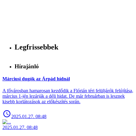
Legfrissebbek
Hírajánló
Márciusi dugók az Árpád hídnál
A fővárosban hamarosan kezdődik a Flórián téri felüljárók felújítása,
március 1-jén lezárják a déli hidat. De már februárban is lesznek
kisebb korlátozások az előkészítés során.
2025.01.27. 08:48
2025.01.27. 08:48