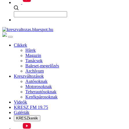
Cikkek
Hírek
Magazin
Tanácsok
Baleset-megelőzés
Archívum
Kreszváltozások
Autósoknak
Motorosoknak
Teherautósoknak
Kerékpárosoknak
Videók
KRESZ FM 19.75
Galériák
KRESZkerék