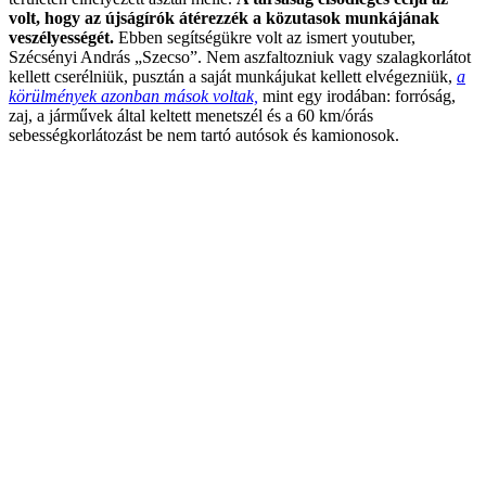
volt, hogy az újságírók átérezzék a közutasok munkájának
veszélyességét.
Ebben segítségükre volt az ismert youtuber,
Szécsényi András „Szecso”. Nem aszfaltozniuk vagy szalagkorlátot
kellett cserélniük, pusztán a saját munkájukat kellett elvégezniük,
a
körülmények azonban mások voltak,
mint egy irodában: forróság,
zaj, a járművek által keltett menetszél és a 60 km/órás
sebességkorlátozást be nem tartó autósok és kamionosok.