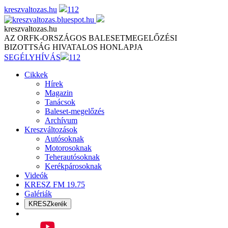
Skip
kreszvaltozas.hu
112
to
content
kreszvaltozas.hu
AZ ORFK-ORSZÁGOS BALESETMEGELŐZÉSI
BIZOTTSÁG HIVATALOS HONLAPJA
SEGÉLYHÍVÁS
112
Cikkek
Hírek
Magazin
Tanácsok
Baleset-megelőzés
Archívum
Kreszváltozások
Autósoknak
Motorosoknak
Teherautósoknak
Kerékpárosoknak
Videók
KRESZ FM 19.75
Galériák
KRESZkerék