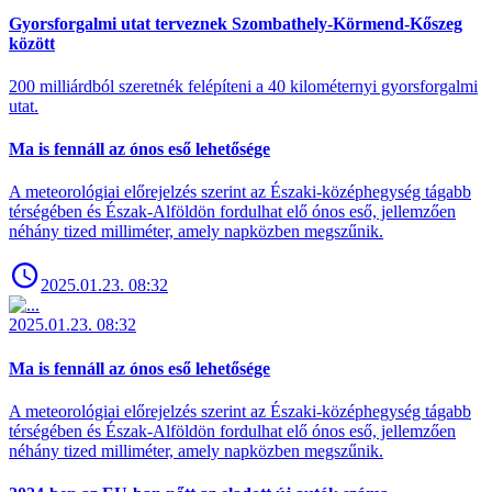
Gyorsforgalmi utat terveznek Szombathely-Körmend-Kőszeg
között
200 milliárdból szeretnék felépíteni a 40 kilométernyi gyorsforgalmi
utat.
Ma is fennáll az ónos eső lehetősége
A meteorológiai előrejelzés szerint az Északi-középhegység tágabb
térségében és Észak-Alföldön fordulhat elő ónos eső, jellemzően
néhány tized milliméter, amely napközben megszűnik.
2025.01.23. 08:32
2025.01.23. 08:32
Ma is fennáll az ónos eső lehetősége
A meteorológiai előrejelzés szerint az Északi-középhegység tágabb
térségében és Észak-Alföldön fordulhat elő ónos eső, jellemzően
néhány tized milliméter, amely napközben megszűnik.