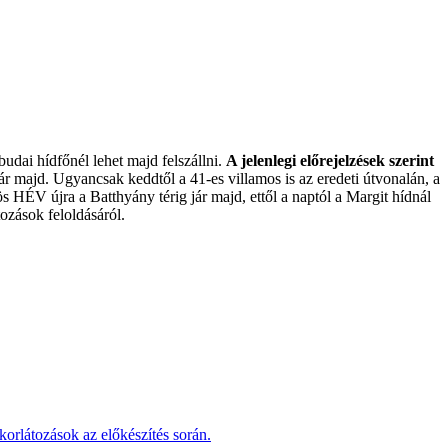
dai hídfőnél lehet majd felszállni.
A jelenlegi előrejelzések szerint
ár majd. Ugyancsak keddtől a 41-es villamos is az eredeti útvonalán, a
 HÉV újra a Batthyány térig jár majd, ettől a naptól a Margit hídnál
tozások feloldásáról.
korlátozások az előkészítés során.