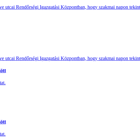
e utcai Rendőrségi Igazgatási Központban, hogy szakmai napon tekints
e utcai Rendőrségi Igazgatási Központban, hogy szakmai napon tekints
ött
at.
ött
at.