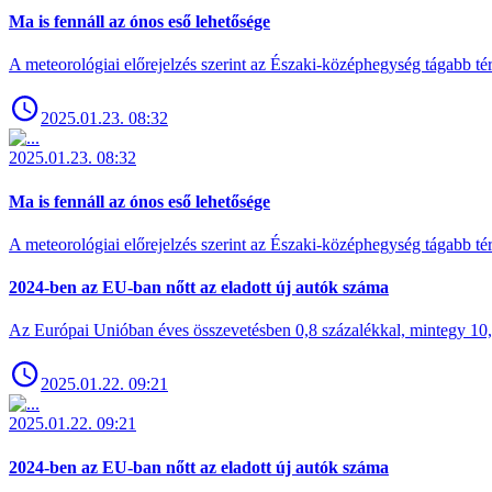
Ma is fennáll az ónos eső lehetősége
A meteorológiai előrejelzés szerint az Északi-középhegység tágabb t
2025.01.23. 08:32
2025.01.23. 08:32
Ma is fennáll az ónos eső lehetősége
A meteorológiai előrejelzés szerint az Északi-középhegység tágabb t
2024-ben az EU-ban nőtt az eladott új autók száma
Az Európai Unióban éves összevetésben 0,8 százalékkal, mintegy 10,6 
2025.01.22. 09:21
2025.01.22. 09:21
2024-ben az EU-ban nőtt az eladott új autók száma