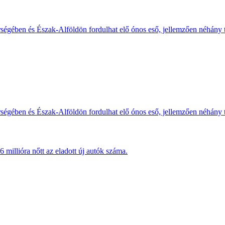
érségében és Észak-Alföldön fordulhat elő ónos eső, jellemzően néhány
érségében és Észak-Alföldön fordulhat elő ónos eső, jellemzően néhány
millióra nőtt az eladott új autók száma.