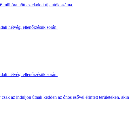
millióra nőtt az eladott új autók száma.
dali hétvégi ellenőrzésük során.
dali hétvégi ellenőrzésük során.
sak az induljon útnak kedden az ónos esővel érintett területeken, akine