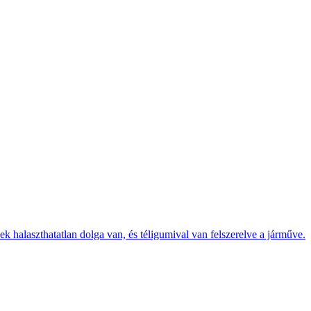
k halaszthatatlan dolga van, és téligumival van felszerelve a járműve.