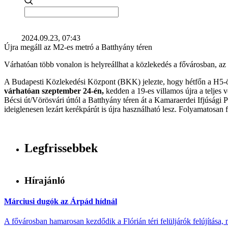
2024.09.23, 07:43
Újra megáll az M2-es metró a Batthyány téren
Várhatóan több vonalon is helyreállhat a közlekedés a fővárosban, a
A Budapesti Közlekedési Központ (BKK) jelezte, hogy hétfőn a H5-ös 
várhatóan szeptember 24-én,
kedden a 19-es villamos újra a teljes 
Bécsi út/Vörösvári úttól a Batthyány téren át a Kamaraerdei Ifjúsági
ideiglenesen lezárt kerékpárút is újra használható lesz. Folyamatosan f
Legfrissebbek
Hírajánló
Márciusi dugók az Árpád hídnál
A fővárosban hamarosan kezdődik a Flórián téri felüljárók felújítása, 