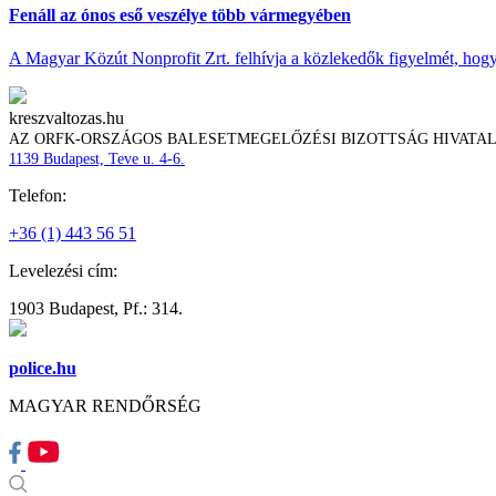
Fenáll az ónos eső veszélye több vármegyében
A Magyar Közút Nonprofit Zrt. felhívja a közlekedők figyelmét, hogy c
kreszvaltozas.hu
AZ ORFK-ORSZÁGOS BALESETMEGELŐZÉSI BIZOTTSÁG HIVATA
1139 Budapest, Teve u. 4-6.
Telefon:
+36 (1) 443 56 51
Levelezési cím:
1903 Budapest, Pf.: 314.
police.hu
MAGYAR RENDŐRSÉG