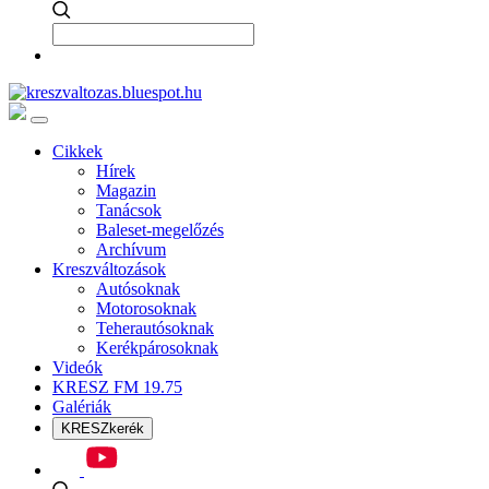
Cikkek
Hírek
Magazin
Tanácsok
Baleset-megelőzés
Archívum
Kreszváltozások
Autósoknak
Motorosoknak
Teherautósoknak
Kerékpárosoknak
Videók
KRESZ FM 19.75
Galériák
KRESZkerék