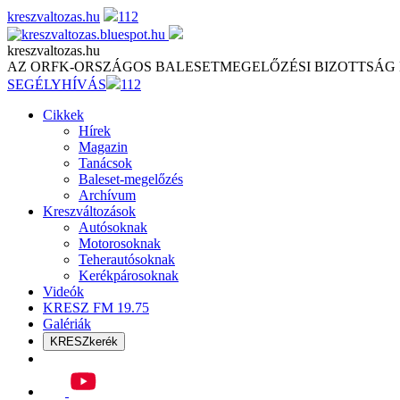
Skip
kreszvaltozas.hu
112
to
content
kreszvaltozas.hu
AZ ORFK-ORSZÁGOS BALESETMEGELŐZÉSI BIZOTTSÁG
SEGÉLYHÍVÁS
112
Cikkek
Hírek
Magazin
Tanácsok
Baleset-megelőzés
Archívum
Kreszváltozások
Autósoknak
Motorosoknak
Teherautósoknak
Kerékpárosoknak
Videók
KRESZ FM 19.75
Galériák
KRESZkerék