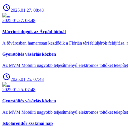
2025.01.27. 08:48
2025.01.27. 08:48
Márciusi dugók az Árpád hídnál
A fővárosban hamarosan kezdődik a Flórián téri felüljárók felújítása, 
Gyorstöltés vásárlás közben
Az MVM Mobiliti nagyobb teljesítményű elektromos töltőket telepíte
2025.01.25. 07:48
2025.01.25. 07:48
Gyorstöltés vásárlás közben
Az MVM Mobiliti nagyobb teljesítményű elektromos töltőket telepíte
Iskolarendőr szakmai nap