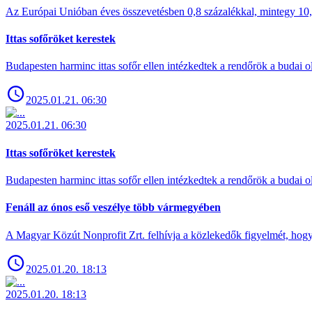
Az Európai Unióban éves összevetésben 0,8 százalékkal, mintegy 10,6 
Ittas sofőröket kerestek
Budapesten harminc ittas sofőr ellen intézkedtek a rendőrök a budai ol
2025.01.21. 06:30
2025.01.21. 06:30
Ittas sofőröket kerestek
Budapesten harminc ittas sofőr ellen intézkedtek a rendőrök a budai ol
Fenáll az ónos eső veszélye több vármegyében
A Magyar Közút Nonprofit Zrt. felhívja a közlekedők figyelmét, hogy c
2025.01.20. 18:13
2025.01.20. 18:13