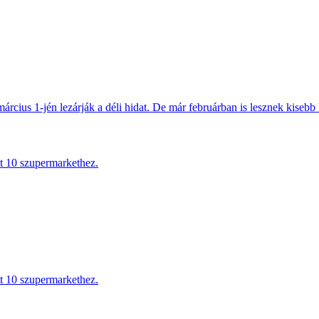
március 1-jén lezárják a déli hidat. De már februárban is lesznek kisebb 
tt 10 szupermarkethez.
tt 10 szupermarkethez.