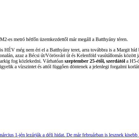
z M2-es metró hétfőn üzemkezdettől már megáll a Batthyány téren.
HÉV még nem éri el a Batthyány teret, arra továbbra is a Margit híd bu
vonalán, azaz a Bécsi út/Vörösvári út és Kelenföld vasútállomás között j
 Parkig fog közlekedni. Várhatóan
szeptember 25-étől, szerdától
a H5-ös
igyelik a vízszintet és attól függően döntenek a jelenlegi forgalmi korlá
március 1-jén lezárják a déli hidat. De már februárban is lesznek kisebb 