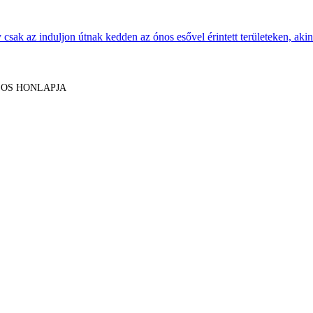
sak az induljon útnak kedden az ónos esővel érintett területeken, akine
LOS HONLAPJA