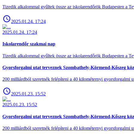
Tizedik alkalommal gyűltek össze az iskolarendőrök Budapesten a Tev
2025.01.24. 17:24
2025.01.24. 17:24
Iskolarendőr szakmai nap
Tizedik alkalommal gyűltek össze az iskolarendőrök Budapesten a Tev
Gyorsforgalmi utat terveznek Szombathely-Körmend-Kőszeg köz
200 milliárdból szeretnék felépíteni a 40 kilométernyi gyorsforgalmi ut
2025.01.23. 15:52
2025.01.23. 15:52
Gyorsforgalmi utat terveznek Szombathely-Körmend-Kőszeg köz
200 milliárdból szeretnék felépíteni a 40 kilométernyi gyorsforgalmi ut