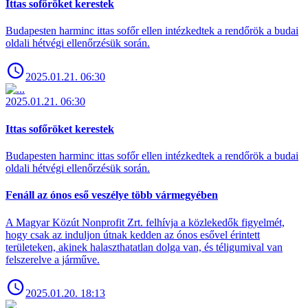
Ittas sofőröket kerestek
Budapesten harminc ittas sofőr ellen intézkedtek a rendőrök a budai
oldali hétvégi ellenőrzésük során.
2025.01.21. 06:30
2025.01.21. 06:30
Ittas sofőröket kerestek
Budapesten harminc ittas sofőr ellen intézkedtek a rendőrök a budai
oldali hétvégi ellenőrzésük során.
Fenáll az ónos eső veszélye több vármegyében
A Magyar Közút Nonprofit Zrt. felhívja a közlekedők figyelmét,
hogy csak az induljon útnak kedden az ónos esővel érintett
területeken, akinek halaszthatatlan dolga van, és téligumival van
felszerelve a járműve.
2025.01.20. 18:13