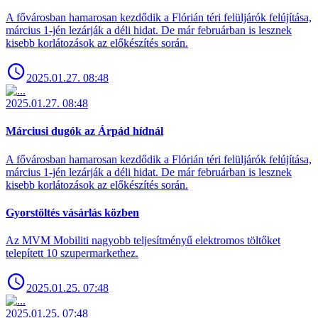
A fővárosban hamarosan kezdődik a Flórián téri felüljárók felújítása,
március 1-jén lezárják a déli hidat. De már februárban is lesznek
kisebb korlátozások az előkészítés során.
2025.01.27. 08:48
2025.01.27. 08:48
Márciusi dugók az Árpád hídnál
A fővárosban hamarosan kezdődik a Flórián téri felüljárók felújítása,
március 1-jén lezárják a déli hidat. De már februárban is lesznek
kisebb korlátozások az előkészítés során.
Gyorstöltés vásárlás közben
Az MVM Mobiliti nagyobb teljesítményű elektromos töltőket
telepített 10 szupermarkethez.
2025.01.25. 07:48
2025.01.25. 07:48