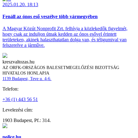
2025.01.20. 18:13
Fenáll az ónos eső veszélye több vármegyében
A Magyar Közút Nonprofit Zrt. felhívja a közlekedők figyelmét,
hogy csak az induljon útnak kedden az ónos esővel érintett
területeken, akinek halaszthatatlan dolga van, és téligumival van
felszerelve a járműve.
kreszvaltozas.hu
AZ ORFK-ORSZÁGOS BALESETMEGELŐZÉSI BIZOTTSÁG
HIVATALOS HONLAPJA
1139 Budapest, Teve u. 4-6.
Telefon:
+36 (1) 443 56 51
Levelezési cím:
1903 Budapest, Pf.: 314.
police.hu