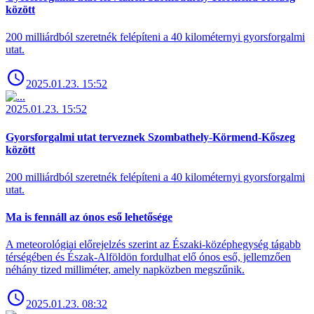
között
200 milliárdból szeretnék felépíteni a 40 kilométernyi gyorsforgalmi
utat.
2025.01.23. 15:52
2025.01.23. 15:52
Gyorsforgalmi utat terveznek Szombathely-Körmend-Kőszeg
között
200 milliárdból szeretnék felépíteni a 40 kilométernyi gyorsforgalmi
utat.
Ma is fennáll az ónos eső lehetősége
A meteorológiai előrejelzés szerint az Északi-középhegység tágabb
térségében és Észak-Alföldön fordulhat elő ónos eső, jellemzően
néhány tized milliméter, amely napközben megszűnik.
2025.01.23. 08:32