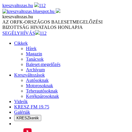
Skip
kreszvaltozas.hu
112
to
content
kreszvaltozas.hu
AZ ORFK-ORSZÁGOS BALESETMEGELŐZÉSI
BIZOTTSÁG HIVATALOS HONLAPJA
SEGÉLYHÍVÁS
112
Cikkek
Hírek
Magazin
Tanácsok
Baleset-megelőzés
Archívum
Kreszváltozások
Autósoknak
Motorosoknak
Teherautósoknak
Kerékpárosoknak
Videók
KRESZ FM 19.75
Galériák
KRESZkerék