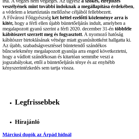
írta. A végzés nem végleges. Az ügyész
a szökés, elrejtőzés
veszélyének mint további indoknak a megállapítása érdekében
,
a védelem a letartóztatás mellőzése céljából fellebbezett.
A Fővárosi Főügyészség
két héttel ezelőtti közleménye arra is
kitér,
hogy a férfi ellen újabb büntetőeljárás indult, amelyben a
megalapozott gyanú szerint a férfi 2020. december 31-én
többféle
kábítószert szerzett meg és fogyasztott
. A nyomozó hatóság
kábítószer birtoklásának vétsége miatt gyanúsítottként hallgatta ki.
Az újabb, szabadságvesztéssel büntetendő szándékos
bűncselekmény megalapozott gyanúja arra enged következtetni,
hogy a vádlott szándékosan és kitartóan semmibe veszi a
jogszabályokat, ettől a büntetőeljárás ténye és az enyhébb
kényszerintézkedés sem tartja vissza.
Legfrissebbek
Hírajánló
Márciusi dugók az Árpád hídnál