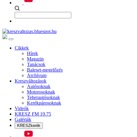
Cikkek
Hírek
Magazin
Tanácsok
Baleset-megelőzés
Archívum
Kreszváltozások
Autósoknak
Motorosoknak
Teherautósoknak
Kerékpárosoknak
Videók
KRESZ FM 19.75
Galériák
KRESZkerék