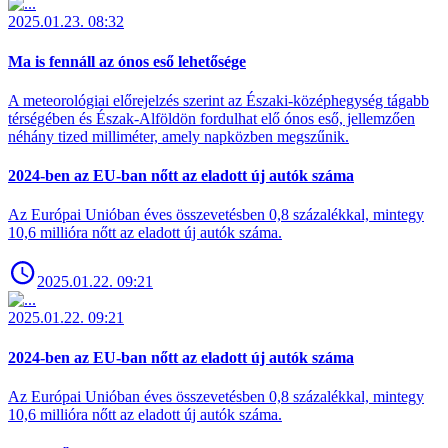
2025.01.23. 08:32
Ma is fennáll az ónos eső lehetősége
A meteorológiai előrejelzés szerint az Északi-középhegység tágabb
térségében és Észak-Alföldön fordulhat elő ónos eső, jellemzően
néhány tized milliméter, amely napközben megszűnik.
2024-ben az EU-ban nőtt az eladott új autók száma
Az Európai Unióban éves összevetésben 0,8 százalékkal, mintegy
10,6 millióra nőtt az eladott új autók száma.
2025.01.22. 09:21
2025.01.22. 09:21
2024-ben az EU-ban nőtt az eladott új autók száma
Az Európai Unióban éves összevetésben 0,8 százalékkal, mintegy
10,6 millióra nőtt az eladott új autók száma.