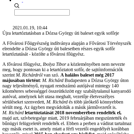
2021.01.19, 10:44
Újra letartóztatásban a Dózsa György úti baleset egyik sofőrje
A Fővárosi Főügyészség indítványa alapján a Fővárosi Törvényszék
elrendelte a Dózsa György úti balesetben részes egyik sofőr
letartóztatását - közölte a fővárosi főügyész.
A fővárosi főügyész,
Ibolya Tibor
a közleményében nem nevezte
meg, hogy pontosan ki a letartóztatott sofőr, de sajtóinformációk
szerint
M. Richárdról
van szó.
A halálos baleset még 2017
májusában történt
:
M. Richárd
Budapesten a Dózsa György úton
nagy teljesítményű, nyugati rendszámú autójával mintegy 140
kilométeres sebességgel összeütközött egy szabálytalanul kanyarodó
autóval, amelynek két utasa meghalt, vezetője életveszélyes
sérüléseket szenvedett,
M. Richárd
és több járókelő könnyebben
sérült meg. Az ügyben megvádolták a másik járművezetőt is.
M. Richárd
letartóztatását 2018 novemberében rendelték el,
majd azt, szívbetegsége miatt, 2019 februárjában megszüntették és
bűnügyi felügyeletét rendelték el. Ebben a perben a vádirat tartalmaz
egy másik esetet is, amely miatt a férfi vezetői engedélyét korábban