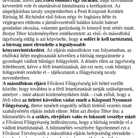
bevonták, mivel
2015-ben elsodort egy biciklist,
majd szóváltásba
keveredett vele és utastársával bántalmazta a kerékpárost. Az
alapeljárásban tavaly szeptemberben a Pesti Központi Kerületi
Bíróság
M. Richárdot
első fokon négy év fogházra ítélte és
véglegesen eltiltotta a járművezetéstől halálos közúti baleset
gondatlan okozása, valamint garázdaság és könnyű testi sértés miatt.
Ibolya Tibor
közleményében emlékeztetett: az első- és másodfokú
ügyészség eddig is azt képviselte, hogy
a sofőrt le kell tartóztatni,
a bíróság most elrendelte a legsúlyosabb
kényszerintézkedést
. Az eljárás másodfokon van folyamatban, az
elsőfokú ítélet meghozatalát követően a bíróság megszüntette a
gyorshajtó vádlott bűnügyi felügyeletét. A döntés ellen az ügyészség
fellebbezett, kérve a férfi letartóztatását, ám ezt nem, csak bűnügyi
felügyeletét rendelte el – tájékoztatott a főügyészség tavaly
novemberben.
A másodfokon eljáró
Fővárosi Főügyészség két héttel ezelőtt
közölte, hogy továbbra is a férfi letartóztatását tartják szükségesnek,
amelyet – mint akkori közleményükben írták – csak erősít, hogy a
férfi ellen
az ítéletet követően vádat emelt a Központi Nyomozó
Főügyészség,
illetve ismételt engedély nélkül történő vezetés miatt
szabálysértési eljárás indult ellene. Mint azt
Ibolya Tibor
írta: a
bűnismétlés és
a szökés, elrejtőzés valós és fokozott veszélye miatt
a Fővárosi Főügyészség indítványozta, hogy a bíróság rendelje el a
vádlott letartóztatását. A bűnismétlés veszélyére figyelemmel ezt a
Fővárosi Törvényszék a másodfokú eljárás befejezéséig elrendelte –