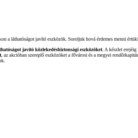
on a láthatóságot javító eszközök. Soroljuk hová érdemes menni értük
hatóságot javító közlekedésbiztonsági eszközöket
. A készlet erejéi
t
, az akcióban szereplő eszközöket a fővárosi és a megyei rendőrkapitá
ok.