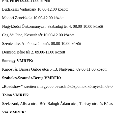
Érd, Fő tér 09.00-11.00 között
Budakeszi Vadaspark 10.00-12.00 között
Monori Zeneiskola 10.00-12.00 között
Nagykörösi Önkormányzat, Szabadág tér 4. 08.00-10.00 között
Ceglédi Piac, Kossuth tér 10.00-12.00 között
Szentendre, Autóbusz állomás 08.00-10.00 között
Dömsöd Béke tér 2. 09.00-11.00 között
Somogy VMRFK:
Kaposvár, Baross Gábor utca 5-13, Nagypiac, 09.00-11.00 között
Szabolcs-Szatmár-Bereg VMRFK:
„Roadshow” szerűen a nagyobb bevásárlóközpontok környékén 09.00
Tolna VMRFK:
Szekszárd, Alisca utca, Béri Balogh Ádám utca, Tartsay utca és Bátasz
Vas VMRFK: