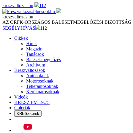
Skip
kreszvaltozas.hu
112
to
content
kreszvaltozas.hu
AZ ORFK-ORSZÁGOS BALESETMEGELŐZÉSI BIZOTTSÁG
SEGÉLYHÍVÁS
112
Cikkek
Hírek
Magazin
Tanácsok
Baleset-megelőzés
Archívum
Kreszváltozások
Autósoknak
Motorosoknak
Teherautósoknak
Kerékpárosoknak
Videók
KRESZ FM 19.75
Galériák
KRESZkerék