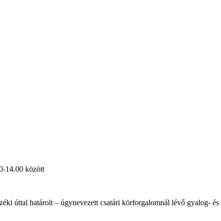
-14.00 között
éki úttal határolt – úgynevezett csatári körforgalomnál lévő gyalog- é