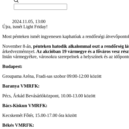
2024.11.05, 13:00
Újra, ismét Light Friday!
Most pénteken ismét ingyenesen kaphatóak a rendőrségi átvevőpontok
November 8-án,
pénteken hatodik alkalommal oszt a rendőrség lát
árkedvezménnyel.
Az akcióban 19 vármegye és a főváros vesz rész
listán vármegyékre, városokra szerepelnek a helyszínek és az időpont
Budapest:
Groupama Aréna, Fradi-sas szobor 09:00-12:00 között
Baranya VMRFK:
Pécs, Árkád Bevásárlóközpont, 10.00-13.00 között
Bács-Kiskun VMRFK:
Kecskemét Főtér, 15.00-17.00 óra között
Békés VMRFK: