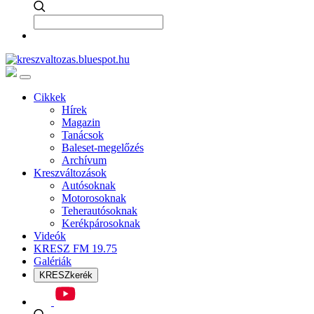
Cikkek
Hírek
Magazin
Tanácsok
Baleset-megelőzés
Archívum
Kreszváltozások
Autósoknak
Motorosoknak
Teherautósoknak
Kerékpárosoknak
Videók
KRESZ FM 19.75
Galériák
KRESZkerék