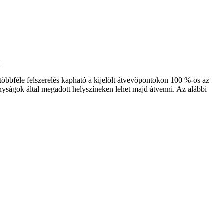
!
g többféle felszerelés kapható a kijelölt átvevőpontokon 100 %-os az
nyságok által megadott helyszíneken lehet majd átvenni. Az alábbi