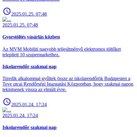
2025.01.25. 07:48
2025.01.25. 07:48
Gyorstöltés vásárlás közben
Az MVM Mobiliti nagyobb teljesítményű elektromos töltőket
telepített 10 szupermarkethez.
Iskolarendőr szakmai nap
Tizedik alkalommal gyűltek össze az iskolarendőrök Budapesten a
Teve utcai Rendőrségi Igazgatási Központban, hogy szakmai napon
tekintsenek vissza az elmúlt évre.
2025.01.24. 17:24
2025.01.24. 17:24
Iskolarendőr szakmai nap