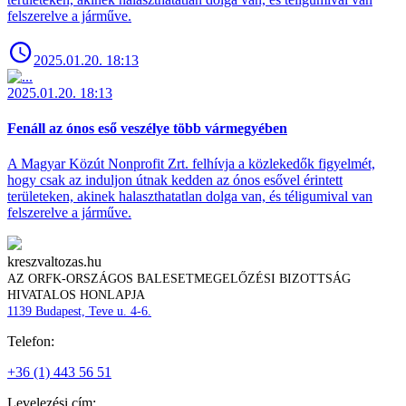
felszerelve a járműve.
2025.01.20. 18:13
2025.01.20. 18:13
Fenáll az ónos eső veszélye több vármegyében
A Magyar Közút Nonprofit Zrt. felhívja a közlekedők figyelmét,
hogy csak az induljon útnak kedden az ónos esővel érintett
területeken, akinek halaszthatatlan dolga van, és téligumival van
felszerelve a járműve.
kreszvaltozas.hu
AZ ORFK-ORSZÁGOS BALESETMEGELŐZÉSI BIZOTTSÁG
HIVATALOS HONLAPJA
1139 Budapest, Teve u. 4-6.
Telefon:
+36 (1) 443 56 51
Levelezési cím: