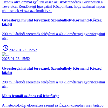
Tizedik alkalommal gyűltek össze az iskolarendőrök Budapesten a
Teve utcai Rendőrségi Igazgatási Központban, hogy szakmai napon
tekintsenek vissza az elmúlt évre.
Gyorsforgalmi utat terveznek Szombathely-Körmend-Kőszeg
között
200 milliárdból szeretnék felépíteni a 40 kilométernyi gyorsforgalmi
utat.
2025.01.23. 15:52
2025.01.23. 15:52
Gyorsforgalmi utat terveznek Szombathely-Körmend-Kőszeg
között
200 milliárdból szeretnék felépíteni a 40 kilométernyi gyorsforgalmi
utat.
Ma is fennáll az ónos eső lehetősége
A meteorológiai előrejelzés szerint az Északi-középhegység tágabb