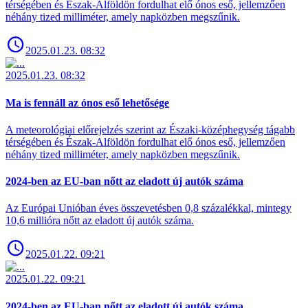
térségében és Észak-Alföldön fordulhat elő ónos eső, jellemzően
néhány tized milliméter, amely napközben megszűnik.
2025.01.23. 08:32
2025.01.23. 08:32
Ma is fennáll az ónos eső lehetősége
A meteorológiai előrejelzés szerint az Északi-középhegység tágabb
térségében és Észak-Alföldön fordulhat elő ónos eső, jellemzően
néhány tized milliméter, amely napközben megszűnik.
2024-ben az EU-ban nőtt az eladott új autók száma
Az Európai Unióban éves összevetésben 0,8 százalékkal, mintegy
10,6 millióra nőtt az eladott új autók száma.
2025.01.22. 09:21
2025.01.22. 09:21
2024-ben az EU-ban nőtt az eladott új autók száma