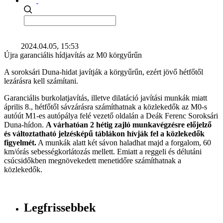
2024.04.05, 15:53
Újra garanciális hídjavítás az M0 körgyűrűn
A soroksári Duna-hidat javítják a körgyűrűn, ezért jövő hétfőtől
lezárásra kell számítani.
Garanciális burkolatjavítás, illetve dilatáció javítási munkák miatt
április 8., hétfőtől sávzárásra számíthatnak a közlekedők az M0-s
autóút M1-es autópálya felé vezető oldalán a Deák Ferenc Soroksári
Duna-hídon.
A várhatóan 2 hétig zajló munkavégzésre előjelző
és változtatható jelzésképű táblákon hívják fel a közlekedők
figyelmét.
A munkák alatt két sávon haladhat majd a forgalom, 60
km/órás sebességkorlátozás mellett. Emiatt a reggeli és délutáni
csúcsidőkben megnövekedett menetidőre számíthatnak a
közlekedők.
Legfrissebbek