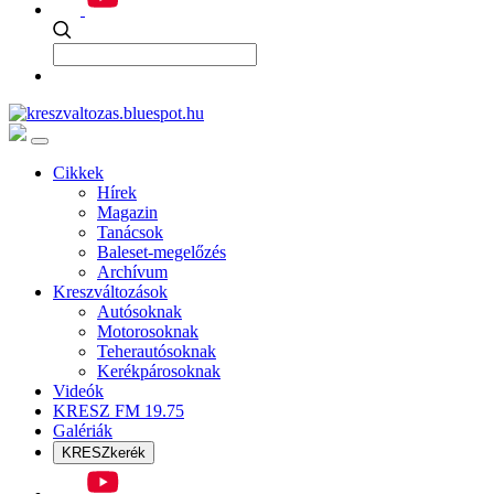
Cikkek
Hírek
Magazin
Tanácsok
Baleset-megelőzés
Archívum
Kreszváltozások
Autósoknak
Motorosoknak
Teherautósoknak
Kerékpárosoknak
Videók
KRESZ FM 19.75
Galériák
KRESZkerék