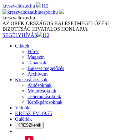
Skip
kreszvaltozas.hu
112
to
content
kreszvaltozas.hu
AZ ORFK-ORSZÁGOS BALESETMEGELŐZÉSI
BIZOTTSÁG HIVATALOS HONLAPJA
SEGÉLYHÍVÁS
112
Cikkek
Hírek
Magazin
Tanácsok
Baleset-megelőzés
Archívum
Kreszváltozások
Autósoknak
Motorosoknak
Teherautósoknak
Kerékpárosoknak
Videók
KRESZ FM 19.75
Galériák
KRESZkerék