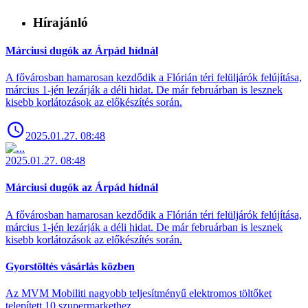
Hírajánló
Márciusi dugók az Árpád hídnál
A fővárosban hamarosan kezdődik a Flórián téri felüljárók felújítása,
március 1-jén lezárják a déli hidat. De már februárban is lesznek
kisebb korlátozások az előkészítés során.
2025.01.27. 08:48
2025.01.27. 08:48
Márciusi dugók az Árpád hídnál
A fővárosban hamarosan kezdődik a Flórián téri felüljárók felújítása,
március 1-jén lezárják a déli hidat. De már februárban is lesznek
kisebb korlátozások az előkészítés során.
Gyorstöltés vásárlás közben
Az MVM Mobiliti nagyobb teljesítményű elektromos töltőket
telepített 10 szupermarkethez.