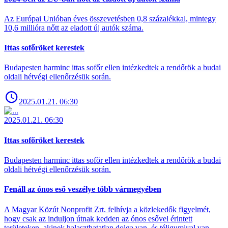
Az Európai Unióban éves összevetésben 0,8 százalékkal, mintegy
10,6 millióra nőtt az eladott új autók száma.
Ittas sofőröket kerestek
Budapesten harminc ittas sofőr ellen intézkedtek a rendőrök a budai
oldali hétvégi ellenőrzésük során.
2025.01.21. 06:30
2025.01.21. 06:30
Ittas sofőröket kerestek
Budapesten harminc ittas sofőr ellen intézkedtek a rendőrök a budai
oldali hétvégi ellenőrzésük során.
Fenáll az ónos eső veszélye több vármegyében
A Magyar Közút Nonprofit Zrt. felhívja a közlekedők figyelmét,
hogy csak az induljon útnak kedden az ónos esővel érintett
területeken, akinek halaszthatatlan dolga van, és téligumival van