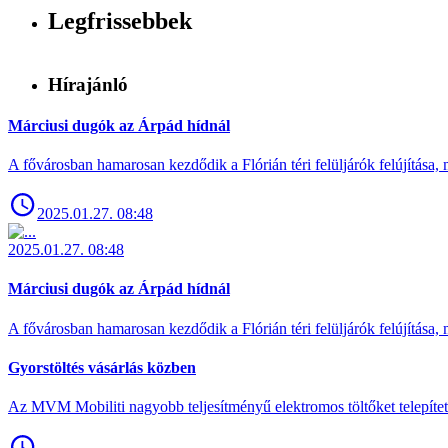
Legfrissebbek
Hírajánló
Márciusi dugók az Árpád hídnál
A fővárosban hamarosan kezdődik a Flórián téri felüljárók felújítása, 
2025.01.27. 08:48
2025.01.27. 08:48
Márciusi dugók az Árpád hídnál
A fővárosban hamarosan kezdődik a Flórián téri felüljárók felújítása, 
Gyorstöltés vásárlás közben
Az MVM Mobiliti nagyobb teljesítményű elektromos töltőket telepíte