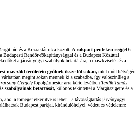
argit híd és a Közraktár utca között.
A rakpart pénteken reggel 6
a Budapesti Rendőr-főkapitánysággal és a Budapest Közúttal
ekedőket a járványügyi szabályok betartására, a maszkviselés és a
t más zöld területein gyűlnek össze túl sokan,
mint múlt hétvégén
ül” várhatóan megint sokan mennek ki a szabadba, így valószínűleg a
rácsony Gergely
főpolgármester arra kérte levélben
Terdik Tamás
ás szabályainak betartását,
különös tekintettel a Margitszigetre és a
ahol a tömeget elkerülve is lehet – a távolságtartás járványügyi
lálhatóak Budapest parkjai, kirándulóhelyei, védett és védelemre