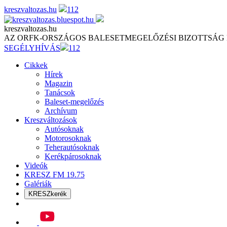
Skip
kreszvaltozas.hu
112
to
content
kreszvaltozas.hu
AZ ORFK-ORSZÁGOS BALESETMEGELŐZÉSI BIZOTTSÁG
SEGÉLYHÍVÁS
112
Cikkek
Hírek
Magazin
Tanácsok
Baleset-megelőzés
Archívum
Kreszváltozások
Autósoknak
Motorosoknak
Teherautósoknak
Kerékpárosoknak
Videók
KRESZ FM 19.75
Galériák
KRESZkerék