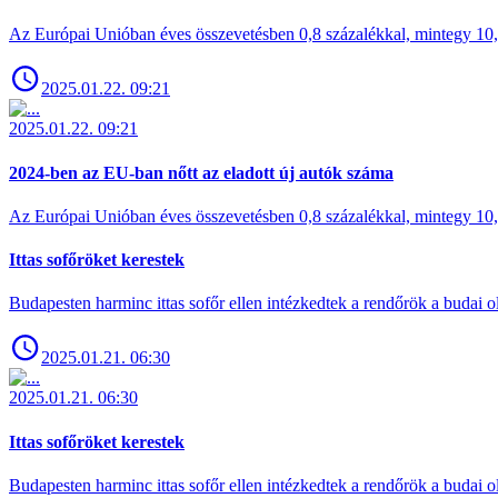
Az Európai Unióban éves összevetésben 0,8 százalékkal, mintegy 10,6 
2025.01.22. 09:21
2025.01.22. 09:21
2024-ben az EU-ban nőtt az eladott új autók száma
Az Európai Unióban éves összevetésben 0,8 százalékkal, mintegy 10,6 
Ittas sofőröket kerestek
Budapesten harminc ittas sofőr ellen intézkedtek a rendőrök a budai ol
2025.01.21. 06:30
2025.01.21. 06:30
Ittas sofőröket kerestek
Budapesten harminc ittas sofőr ellen intézkedtek a rendőrök a budai ol