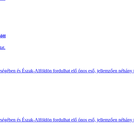
ött
at.
érségében és Észak-Alföldön fordulhat elő ónos eső, jellemzően néhány
érségében és Észak-Alföldön fordulhat elő ónos eső, jellemzően néhány