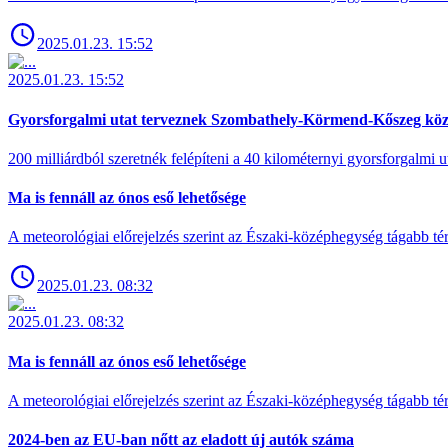
2025.01.23. 15:52
2025.01.23. 15:52
Gyorsforgalmi utat terveznek Szombathely-Körmend-Kőszeg köz
200 milliárdból szeretnék felépíteni a 40 kilométernyi gyorsforgalmi ut
Ma is fennáll az ónos eső lehetősége
A meteorológiai előrejelzés szerint az Északi-középhegység tágabb t
2025.01.23. 08:32
2025.01.23. 08:32
Ma is fennáll az ónos eső lehetősége
A meteorológiai előrejelzés szerint az Északi-középhegység tágabb t
2024-ben az EU-ban nőtt az eladott új autók száma