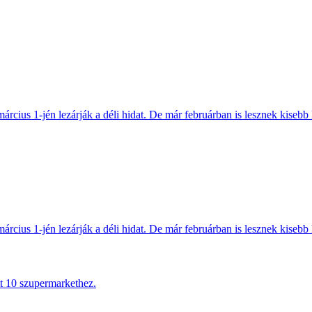
március 1-jén lezárják a déli hidat. De már februárban is lesznek kisebb 
március 1-jén lezárják a déli hidat. De már februárban is lesznek kisebb 
tt 10 szupermarkethez.