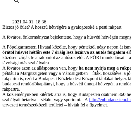
2021.04.01, 18:36
Biztos jó ötlet? A hosszú hétvégére a gyalogosoké a pesti rakpart
A fővárosi önkormányzat bejelentette, hogy a húsvéti hétvégén megnyit
A Főpolgármesteri Hivatal közölte, hogy péntektől négy napon át ismét
órától húsvét hétfőn este 7 óráig lesz lezárva az autós forgalom elő
közösen zárják le a rakpartot az autósok elől. A FÖRI munkatársai – a
távolságtartás szabályaira.
A főváros azon az állásponton van, hogy
ha nem nyitja meg a rakpar
például a Margitszigeten vagy a Városligetben – írták, hozzátéve: a j
rakpartra is, ezért a Budapesti Közlekedési Központ táblákat helyez k
budapesti rendőrfőkapitányt, hogy a húsvéti ünnepi hétvégén a rendőrö
rakpartra.
A közleményükben kitértek arra is, hogy Budapesten csaknem 860 hektá
szabályait betartva – sétálni vagy sportolni. A
http://enbudapestem.h
tervezett természetközeli területei – hívták fel a figyelmet.