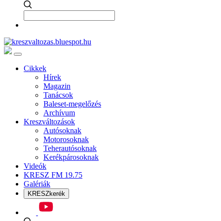
Cikkek
Hírek
Magazin
Tanácsok
Baleset-megelőzés
Archívum
Kreszváltozások
Autósoknak
Motorosoknak
Teherautósoknak
Kerékpárosoknak
Videók
KRESZ FM 19.75
Galériák
KRESZkerék