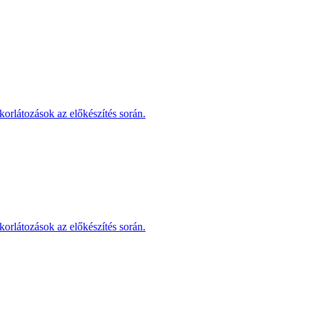
korlátozások az előkészítés során.
korlátozások az előkészítés során.