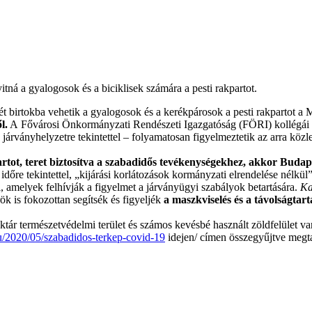
ná a gyalogosok és a biciklisek számára a pesti rakpartot.
 birtokba vehetik a gyalogosok és a kerékpárosok a pesti rakpartot a M
l.
A Fővárosi Önkormányzati Rendészeti Igazgatóság (FÖRI) kollégái 
 járványhelyzetre tekintettel – folyamatosan figyelmeztetik az arra közl
tot, teret biztosítva a szabadidős tevékenységekhez, akkor Budapes
ó időre tekintettel, „kijárási korlátozások kormányzati elrendelése nélk
i, amelyek felhívják a figyelmet a járványügyi szabályok betartására.
Ka
k is fokozottan segítsék és figyeljék
a maszkviselés és a távolságtart
r természetvédelmi terület és számos kevésbé használt zöldfelület van, 
u/2020/05/szabadidos-terkep-covid-19
idejen/ címen összegyűjtve megta