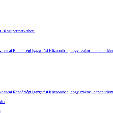
tt 10 szupermarkethez.
e utcai Rendőrségi Igazgatási Központban, hogy szakmai napon tekints
e utcai Rendőrségi Igazgatási Központban, hogy szakmai napon tekints
ött
at.