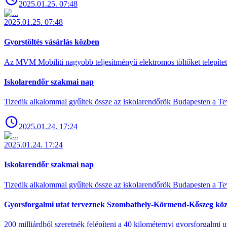
2025.01.25. 07:48
2025.01.25. 07:48
Gyorstöltés vásárlás közben
Az MVM Mobiliti nagyobb teljesítményű elektromos töltőket telepíte
Iskolarendőr szakmai nap
Tizedik alkalommal gyűltek össze az iskolarendőrök Budapesten a Tev
2025.01.24. 17:24
2025.01.24. 17:24
Iskolarendőr szakmai nap
Tizedik alkalommal gyűltek össze az iskolarendőrök Budapesten a Tev
Gyorsforgalmi utat terveznek Szombathely-Körmend-Kőszeg köz
200 milliárdból szeretnék felépíteni a 40 kilométernyi gyorsforgalmi ut