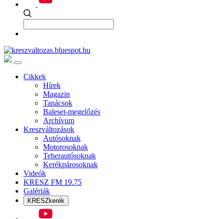
Cikkek
Hírek
Magazin
Tanácsok
Baleset-megelőzés
Archívum
Kreszváltozások
Autósoknak
Motorosoknak
Teherautósoknak
Kerékpárosoknak
Videók
KRESZ FM 19.75
Galériák
KRESZkerék