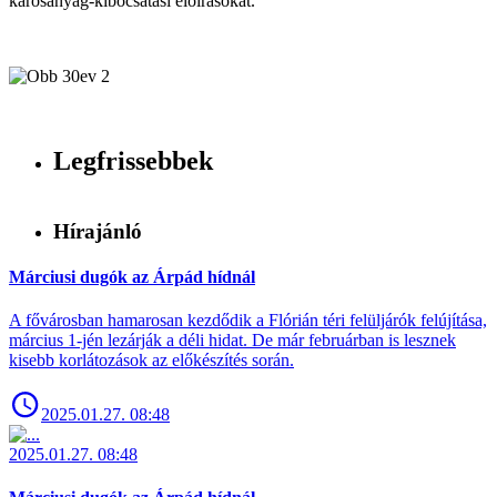
károsanyag-kibocsátási előírásokat.
Legfrissebbek
Hírajánló
Márciusi dugók az Árpád hídnál
A fővárosban hamarosan kezdődik a Flórián téri felüljárók felújítása,
március 1-jén lezárják a déli hidat. De már februárban is lesznek
kisebb korlátozások az előkészítés során.
2025.01.27. 08:48
2025.01.27. 08:48