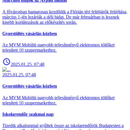
Márciusi dugók az Árpád hídnál
A fővárosban hamarosan kezdődik a Flórián téri felüljárók felújítása,
március 1-jén lezárják a déli hidat. De már februárban is lesznek
kisebb korlátozások az előkészítés során.
Gyorstöltés vásárlás közben
Az MVM Mobiliti nagyobb teljesítményű elektromos töltőket
telepített 10 szupermarkethez.
2025.01.25. 07:48
2025.01.25. 07:48
Gyorstöltés vásárlás közben
Az MVM Mobiliti nagyobb teljesítményű elektromos töltőket
telepített 10 szupermarkethez.
Iskolarendőr szakmai nap
Tizedik alkalommal gyűltek össze az iskolarendőrök Budapesten a