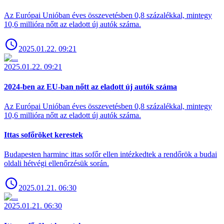
Az Európai Unióban éves összevetésben 0,8 százalékkal, mintegy
10,6 millióra nőtt az eladott új autók száma.
2025.01.22. 09:21
2025.01.22. 09:21
2024-ben az EU-ban nőtt az eladott új autók száma
Az Európai Unióban éves összevetésben 0,8 százalékkal, mintegy
10,6 millióra nőtt az eladott új autók száma.
Ittas sofőröket kerestek
Budapesten harminc ittas sofőr ellen intézkedtek a rendőrök a budai
oldali hétvégi ellenőrzésük során.
2025.01.21. 06:30
2025.01.21. 06:30