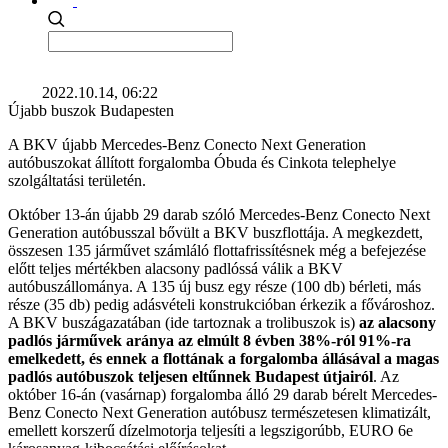
2022.10.14, 06:22
Újabb buszok Budapesten
A BKV újabb Mercedes-Benz Conecto Next Generation
autóbuszokat állított forgalomba Óbuda és Cinkota telephelye
szolgáltatási területén.
Október 13-án újabb 29 darab szóló Mercedes-Benz Conecto Next
Generation autóbusszal bővült a BKV buszflottája. A megkezdett,
összesen 135 járművet számláló flottafrissítésnek még a befejezése
előtt teljes mértékben alacsony padlóssá válik a BKV
autóbuszállománya. A 135 új busz egy része (100 db) bérleti, más
része (35 db) pedig adásvételi konstrukcióban érkezik a fővároshoz.
A BKV buszágazatában (ide tartoznak a trolibuszok is)
az alacsony
padlós járművek aránya az elmúlt 8 évben 38%-ról 91%-ra
emelkedett, és ennek a flottának a forgalomba állásával a magas
padlós autóbuszok teljesen eltűnnek Budapest útjairól
. Az
október 16-án (vasárnap) forgalomba álló 29 darab bérelt Mercedes-
Benz Conecto Next Generation autóbusz természetesen klimatizált,
emellett korszerű dízelmotorja teljesíti a legszigorúbb, EURO 6e