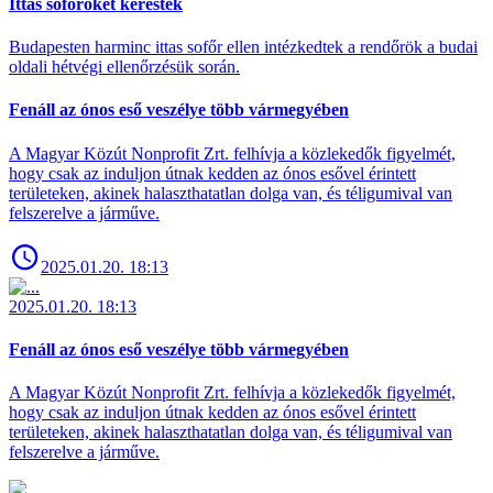
Ittas sofőröket kerestek
Budapesten harminc ittas sofőr ellen intézkedtek a rendőrök a budai
oldali hétvégi ellenőrzésük során.
Fenáll az ónos eső veszélye több vármegyében
A Magyar Közút Nonprofit Zrt. felhívja a közlekedők figyelmét,
hogy csak az induljon útnak kedden az ónos esővel érintett
területeken, akinek halaszthatatlan dolga van, és téligumival van
felszerelve a járműve.
2025.01.20. 18:13
2025.01.20. 18:13
Fenáll az ónos eső veszélye több vármegyében
A Magyar Közút Nonprofit Zrt. felhívja a közlekedők figyelmét,
hogy csak az induljon útnak kedden az ónos esővel érintett
területeken, akinek halaszthatatlan dolga van, és téligumival van
felszerelve a járműve.