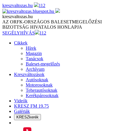
Skip
kreszvaltozas.hu
112
to
content
kreszvaltozas.hu
AZ ORFK-ORSZÁGOS BALESETMEGELŐZÉSI
BIZOTTSÁG HIVATALOS HONLAPJA
SEGÉLYHÍVÁS
112
Cikkek
Hírek
Magazin
Tanácsok
Baleset-megelőzés
Archívum
Kreszváltozások
Autósoknak
Motorosoknak
Teherautósoknak
Kerékpárosoknak
Videók
KRESZ FM 19.75
Galériák
KRESZkerék