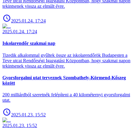
Teve utcai Rendőrségi Igazgatási Központban, hogy szakmai napon
tekintsenek vissza az elmúlt évre.
2025.01.24. 17:24
2025.01.24. 17:24
Iskolarendőr szakmai nap
Tizedik alkalommal gyűltek össze az iskolarendőrök Budapesten a
Teve utcai Rendőrségi Igazgatási Központban, hogy szakmai napon
tekintsenek vissza az elmúlt évre.
Gyorsforgalmi utat terveznek Szombathely-Körmend-Kőszeg
között
200 milliárdból szeretnék felépíteni a 40 kilométernyi gyorsforgalmi
utat.
2025.01.23. 15:52
2025.01.23. 15:52