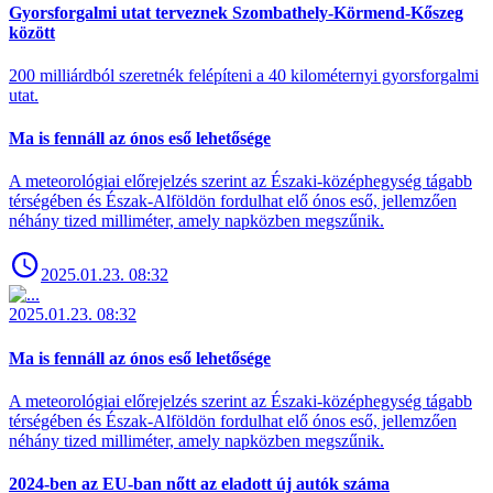
Gyorsforgalmi utat terveznek Szombathely-Körmend-Kőszeg
között
200 milliárdból szeretnék felépíteni a 40 kilométernyi gyorsforgalmi
utat.
Ma is fennáll az ónos eső lehetősége
A meteorológiai előrejelzés szerint az Északi-középhegység tágabb
térségében és Észak-Alföldön fordulhat elő ónos eső, jellemzően
néhány tized milliméter, amely napközben megszűnik.
2025.01.23. 08:32
2025.01.23. 08:32
Ma is fennáll az ónos eső lehetősége
A meteorológiai előrejelzés szerint az Északi-középhegység tágabb
térségében és Észak-Alföldön fordulhat elő ónos eső, jellemzően
néhány tized milliméter, amely napközben megszűnik.
2024-ben az EU-ban nőtt az eladott új autók száma