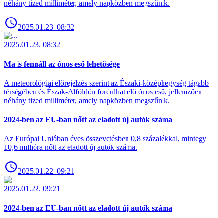
néhány tized milliméter, amely napközben megszűnik.
2025.01.23. 08:32
2025.01.23. 08:32
Ma is fennáll az ónos eső lehetősége
A meteorológiai előrejelzés szerint az Északi-középhegység tágabb
térségében és Észak-Alföldön fordulhat elő ónos eső, jellemzően
néhány tized milliméter, amely napközben megszűnik.
2024-ben az EU-ban nőtt az eladott új autók száma
Az Európai Unióban éves összevetésben 0,8 százalékkal, mintegy
10,6 millióra nőtt az eladott új autók száma.
2025.01.22. 09:21
2025.01.22. 09:21
2024-ben az EU-ban nőtt az eladott új autók száma