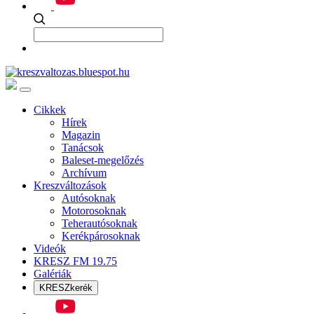
Cikkek
Hírek
Magazin
Tanácsok
Baleset-megelőzés
Archívum
Kreszváltozások
Autósoknak
Motorosoknak
Teherautósoknak
Kerékpárosoknak
Videók
KRESZ FM 19.75
Galériák
KRESZkerék