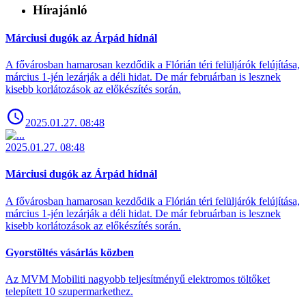
Hírajánló
Márciusi dugók az Árpád hídnál
A fővárosban hamarosan kezdődik a Flórián téri felüljárók felújítása,
március 1-jén lezárják a déli hidat. De már februárban is lesznek
kisebb korlátozások az előkészítés során.
2025.01.27. 08:48
2025.01.27. 08:48
Márciusi dugók az Árpád hídnál
A fővárosban hamarosan kezdődik a Flórián téri felüljárók felújítása,
március 1-jén lezárják a déli hidat. De már februárban is lesznek
kisebb korlátozások az előkészítés során.
Gyorstöltés vásárlás közben
Az MVM Mobiliti nagyobb teljesítményű elektromos töltőket
telepített 10 szupermarkethez.