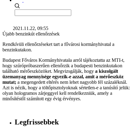
2021.11.22, 09:55
Újabb benzinkút ellenőrzések
Rendkívüli ellenőrzéseket tart a fővárosi kormányhivatal a
benzinkutakon.
Budapest Főváros Kormányhivatala arról tájékoztatta az MTI-t,
hogy szúrópróbaszerűen ellenőrzik a budapesti benzinkutakon
található mérőeszközöket. Megvizsgálják, hogy
a kiszolgált
üzemanyag mennyisége egyezik-e azzal, amit a mérőeszköz
mutat;
a megengedett eltérés nem lehet nagyobb fél százaléknál.
Azt is nézik, hogy a töltőpisztolyoknak sértetlen-e a tanúsító jelük:
olyan hologramos zárjeggyel kell rendelkezniük, amely a
minősítéstől számított egy évig érvényes.
Legfrissebbek