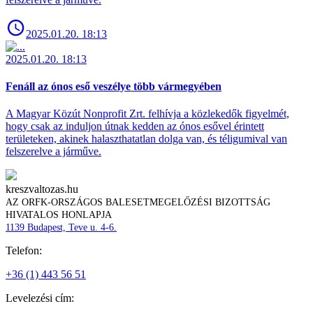
2025.01.20. 18:13
2025.01.20. 18:13
Fenáll az ónos eső veszélye több vármegyében
A Magyar Közút Nonprofit Zrt. felhívja a közlekedők figyelmét,
hogy csak az induljon útnak kedden az ónos esővel érintett
területeken, akinek halaszthatatlan dolga van, és téligumival van
felszerelve a járműve.
kreszvaltozas.hu
AZ ORFK-ORSZÁGOS BALESETMEGELŐZÉSI BIZOTTSÁG
HIVATALOS HONLAPJA
1139 Budapest, Teve u. 4-6.
Telefon:
+36 (1) 443 56 51
Levelezési cím: