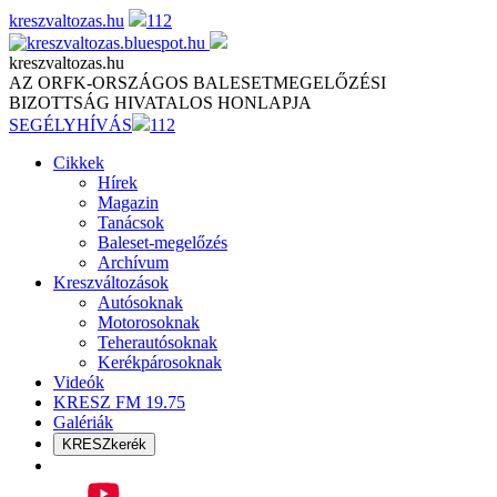
Skip
kreszvaltozas.hu
112
to
content
kreszvaltozas.hu
AZ ORFK-ORSZÁGOS BALESETMEGELŐZÉSI
BIZOTTSÁG HIVATALOS HONLAPJA
SEGÉLYHÍVÁS
112
Cikkek
Hírek
Magazin
Tanácsok
Baleset-megelőzés
Archívum
Kreszváltozások
Autósoknak
Motorosoknak
Teherautósoknak
Kerékpárosoknak
Videók
KRESZ FM 19.75
Galériák
KRESZkerék