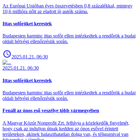
Az Európai Unióban éves összevetésben 0,8 százalékkal, mintegy
10,6 millióra nőtt az eladott új autók száma.
Ittas sofőröket kerestek
Budapesten harminc ittas sofőr ellen intézkedtek a rendőrök a budai
oldali hétvégi ellenőrzésük során.
2025.01.21. 06:30
2025.01.21. 06:30
Ittas sofőröket kerestek
Budapesten harminc ittas sofőr ellen intézkedtek a rendőrök a budai
oldali hétvégi ellenőrzésük során.
Fenáll az ónos eső veszélye több vármegyében
A Magyar Közút Nonprofit Zrt. felhívja a közlekedők figyelmét,
hogy csak az induljon útnak kedden az ónos esővel érintett
területeken, akinek halaszthatatlan dolga van, és téligumival van
felszerelve a járműve.