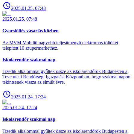
2025.01.25. 07:48
2025.01.25. 07:48
Gyorstöltés vásárlás közben
Az MVM Mobiliti nagyobb teljesítményű elektromos töltőket
telepített 10 szupermarkethez.
Iskolarendőr szakmai nap
Tizedik alkalommal gyűltek össze az iskolarendőrök Budapesten a
Teve utcai Rendőrségi Igazgatási Központban, hogy szakmai napon
tekintsenek vissza az elmúlt évre.
2025.01.24. 17:24
2025.01.24. 17:24
Iskolarendőr szakmai nap
Tizedik alkalommal gyűltek össze az iskolarendőrök Budapesten a