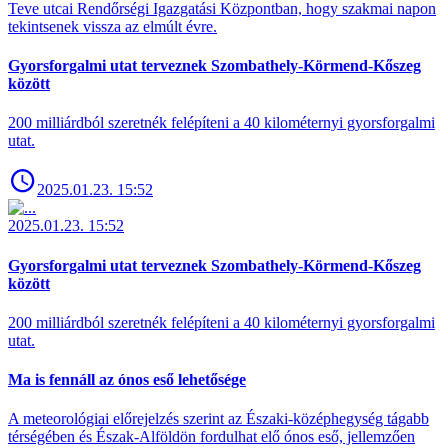
Teve utcai Rendőrségi Igazgatási Központban, hogy szakmai napon
tekintsenek vissza az elmúlt évre.
Gyorsforgalmi utat terveznek Szombathely-Körmend-Kőszeg
között
200 milliárdból szeretnék felépíteni a 40 kilométernyi gyorsforgalmi
utat.
2025.01.23. 15:52
2025.01.23. 15:52
Gyorsforgalmi utat terveznek Szombathely-Körmend-Kőszeg
között
200 milliárdból szeretnék felépíteni a 40 kilométernyi gyorsforgalmi
utat.
Ma is fennáll az ónos eső lehetősége
A meteorológiai előrejelzés szerint az Északi-középhegység tágabb
térségében és Észak-Alföldön fordulhat elő ónos eső, jellemzően