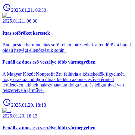
2025.01.21. 06:30
2025.01.21. 06:30
Ittas sofőröket kerestek
Budapesten harminc ittas sofőr ellen intézkedtek a rendőrök a budai
oldali hétvégi ellenőrzésük során.
Fenáll az ónos eső veszélye több vármegyében
A Magyar Közút Nonprofit Zrt. felhívja a közlekedők figyelmét,
hogy csak az induljon útnak kedden az ónos esővel érintett
területeken, akinek halaszthatatlan dolga van, és téligumival van
felszerelve a járműve.
2025.01.20. 18:13
2025.01.20. 18:13
Fenáll az ónos eső veszélye több vármegyében