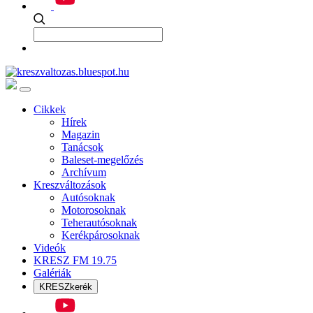
Cikkek
Hírek
Magazin
Tanácsok
Baleset-megelőzés
Archívum
Kreszváltozások
Autósoknak
Motorosoknak
Teherautósoknak
Kerékpárosoknak
Videók
KRESZ FM 19.75
Galériák
KRESZkerék