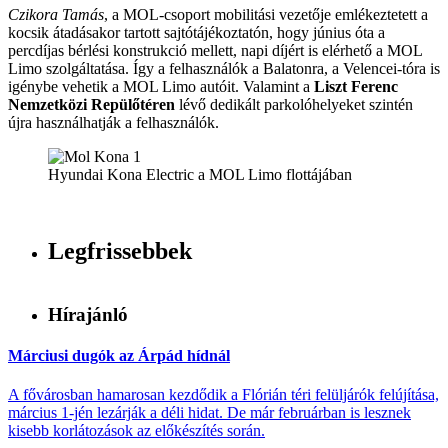
Czikora Tamás
, a MOL-csoport mobilitási vezetője emlékeztetett a
kocsik átadásakor tartott sajtótájékoztatón, hogy június óta a
percdíjas bérlési konstrukció mellett, napi díjért is elérhető a MOL
Limo szolgáltatása. Így a felhasználók a Balatonra, a Velencei-tóra is
igénybe vehetik a MOL Limo autóit. Valamint a
Liszt Ferenc
Nemzetközi Repülőtéren
lévő dedikált parkolóhelyeket szintén
újra használhatják a felhasználók.
Hyundai Kona Electric a MOL Limo flottájában
Legfrissebbek
Hírajánló
Márciusi dugók az Árpád hídnál
A fővárosban hamarosan kezdődik a Flórián téri felüljárók felújítása,
március 1-jén lezárják a déli hidat. De már februárban is lesznek
kisebb korlátozások az előkészítés során.