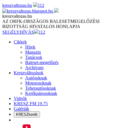
Skip
kreszvaltozas.hu
112
to
content
kreszvaltozas.hu
AZ ORFK-ORSZÁGOS BALESETMEGELŐZÉSI
BIZOTTSÁG HIVATALOS HONLAPJA
SEGÉLYHÍVÁS
112
Cikkek
Hírek
Magazin
Tanácsok
Baleset-megelőzés
Archívum
Kreszváltozások
Autósoknak
Motorosoknak
Teherautósoknak
Kerékpárosoknak
Videók
KRESZ FM 19.75
Galériák
KRESZkerék