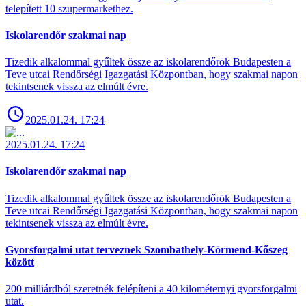
telepített 10 szupermarkethez.
Iskolarendőr szakmai nap
Tizedik alkalommal gyűltek össze az iskolarendőrök Budapesten a
Teve utcai Rendőrségi Igazgatási Központban, hogy szakmai napon
tekintsenek vissza az elmúlt évre.
2025.01.24. 17:24
2025.01.24. 17:24
Iskolarendőr szakmai nap
Tizedik alkalommal gyűltek össze az iskolarendőrök Budapesten a
Teve utcai Rendőrségi Igazgatási Központban, hogy szakmai napon
tekintsenek vissza az elmúlt évre.
Gyorsforgalmi utat terveznek Szombathely-Körmend-Kőszeg
között
200 milliárdból szeretnék felépíteni a 40 kilométernyi gyorsforgalmi
utat.