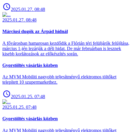
2025.01.27. 08:48
2025.01.27. 08:48
Márciusi dugók az Árpád hídnál
A fővárosban hamarosan kezdődik a Flórián téri felüljárók felújítása,
március 1-jén lezárják a déli hidat. De már februárban is lesznek
kisebb korlátozások az előkészítés során.
Gyorstöltés vásárlás közben
Az MVM Mobiliti nagyobb teljesítményű elektromos töltőket
telepített 10 szupermarkethez.
2025.01.25. 07:48
2025.01.25. 07:48
Gyorstöltés vásárlás közben
Az MVM Mobiliti nagyobb teljesítményű elektromos töltőket