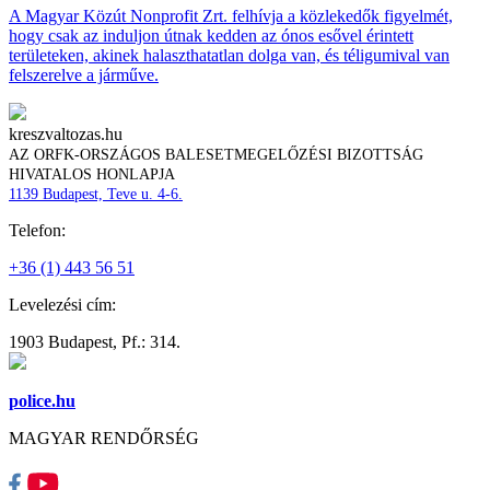
A Magyar Közút Nonprofit Zrt. felhívja a közlekedők figyelmét,
hogy csak az induljon útnak kedden az ónos esővel érintett
területeken, akinek halaszthatatlan dolga van, és téligumival van
felszerelve a járműve.
kreszvaltozas.hu
AZ ORFK-ORSZÁGOS BALESETMEGELŐZÉSI BIZOTTSÁG
HIVATALOS HONLAPJA
1139 Budapest, Teve u. 4-6.
Telefon:
+36 (1) 443 56 51
Levelezési cím:
1903 Budapest, Pf.: 314.
police.hu
MAGYAR RENDŐRSÉG