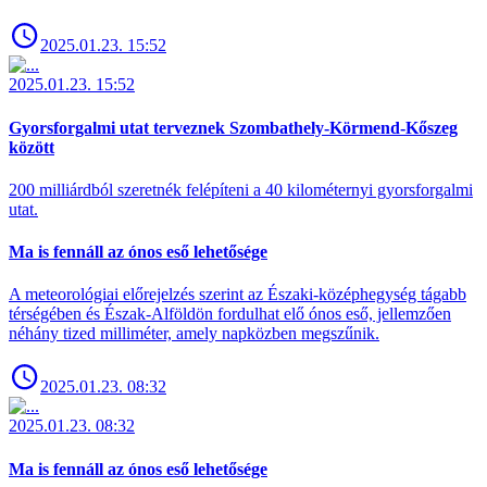
2025.01.23. 15:52
2025.01.23. 15:52
Gyorsforgalmi utat terveznek Szombathely-Körmend-Kőszeg
között
200 milliárdból szeretnék felépíteni a 40 kilométernyi gyorsforgalmi
utat.
Ma is fennáll az ónos eső lehetősége
A meteorológiai előrejelzés szerint az Északi-középhegység tágabb
térségében és Észak-Alföldön fordulhat elő ónos eső, jellemzően
néhány tized milliméter, amely napközben megszűnik.
2025.01.23. 08:32
2025.01.23. 08:32
Ma is fennáll az ónos eső lehetősége