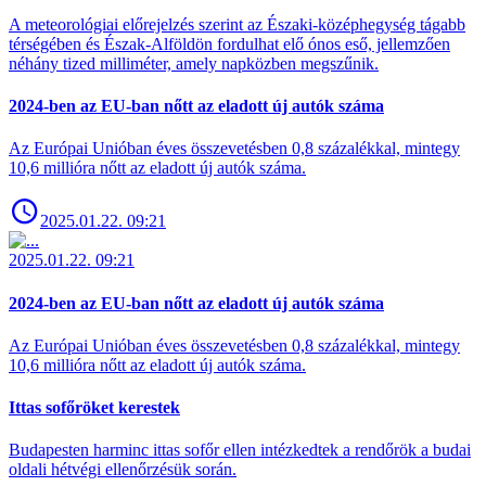
A meteorológiai előrejelzés szerint az Északi-középhegység tágabb
térségében és Észak-Alföldön fordulhat elő ónos eső, jellemzően
néhány tized milliméter, amely napközben megszűnik.
2024-ben az EU-ban nőtt az eladott új autók száma
Az Európai Unióban éves összevetésben 0,8 százalékkal, mintegy
10,6 millióra nőtt az eladott új autók száma.
2025.01.22. 09:21
2025.01.22. 09:21
2024-ben az EU-ban nőtt az eladott új autók száma
Az Európai Unióban éves összevetésben 0,8 százalékkal, mintegy
10,6 millióra nőtt az eladott új autók száma.
Ittas sofőröket kerestek
Budapesten harminc ittas sofőr ellen intézkedtek a rendőrök a budai
oldali hétvégi ellenőrzésük során.