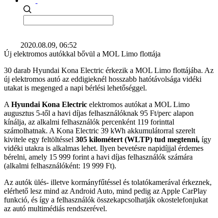
2020.08.09, 06:52
Új elektromos autókkal bővül a MOL Limo flottája
30 darab Hyundai Kona Electric érkezik a MOL Limo flottájába. Az
új elektromos autó az eddigieknél hosszabb hatótávolsága vidéki
utakat is megenged a napi bérlési lehetőséggel.
A
Hyundai Kona Electric
elektromos autókat a MOL Limo
augusztus 5-től a havi díjas felhasználóknak 95 Ft/perc alapon
kínálja, az alkalmi felhasználók percenként 119 forinttal
számolhatnak. A Kona Electric 39 kWh akkumulátorral szerelt
kivitele egy feltöltéssel
305 kilométert (WLTP) tud megtenni,
így
vidéki utakra is alkalmas lehet. Ilyen bevetésre napidíjjal érdemes
bérelni, amely 15 999 forint a havi díjas felhasználók számára
(alkalmi felhasználóként: 19 999 Ft).
Az autók ülés- illetve kormányfűtéssel és tolatókamerával érkeznek,
elérhető lesz mind az Android Auto, mind pedig az Apple CarPlay
funkció, és így a felhasználók összekapcsolhatják okostelefonjukat
az autó multimédiás rendszerével.