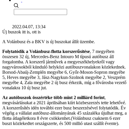
2022.04.07, 13:34
Új buszok itt is, ott is
A Volánbusz és a BKV is új buszokat állít üzembe.
Folytatódik a Volánbusz-flotta korszerűsítése
, 7 megyében
összesen 32 új, Mercedes-Benz Intouro M típusú autóbusz áll
forgalomba. A korszerű járművek a megyeszékhelyekről vagy
nagyvárosokból kiinduló helyközi autóbuszvonalakon közlekednek.
Borsod-Abaúj-Zemplén megyébe 6, Győr-Moson-Sopron megyébe
5, Heves megyébe 3, Jász-Nagykun-Szolnok megyébe 2, Veszprém
megyébe 4, Zala megyébe 2 új busz érkezik, míg a fővárosba vezető
vonalakra 10 új busz jut.
Az autóbuszok összértéke több mint 2 milliárd forint
,
megvásárlásukat a 2021 áprilisában kiírt közbeszerzés tette lehetővé.
A korszerűsítés idén további ezer busz beszerzésével folytatódik. Év
végéig a vállalat autóbusz-állományának 45 százaléka újulhat meg, a
flotta átlagéletkora 8 évre csökkenhet.(Volánbusz csaknem 6 ezer
buszt közlekedtet országszerte, és 500 millió utast szállít évente).