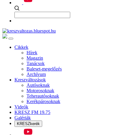
Cikkek
Hírek
Magazin
Tanácsok
Baleset-megelőzés
Archívum
Kreszváltozások
Autósoknak
Motorosoknak
Teherautósoknak
Kerékpárosoknak
Videók
KRESZ FM 19.75
Galériák
KRESZkerék