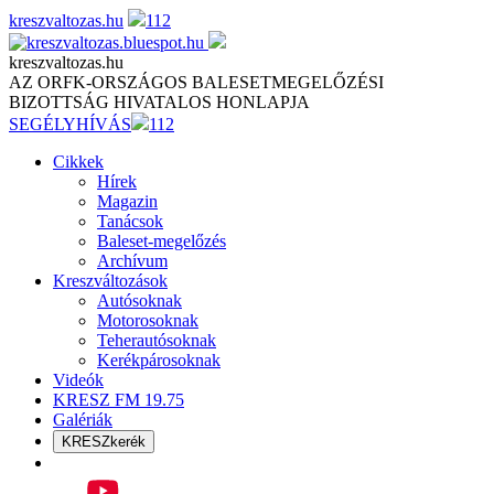
Skip
kreszvaltozas.hu
112
to
content
kreszvaltozas.hu
AZ ORFK-ORSZÁGOS BALESETMEGELŐZÉSI
BIZOTTSÁG HIVATALOS HONLAPJA
SEGÉLYHÍVÁS
112
Cikkek
Hírek
Magazin
Tanácsok
Baleset-megelőzés
Archívum
Kreszváltozások
Autósoknak
Motorosoknak
Teherautósoknak
Kerékpárosoknak
Videók
KRESZ FM 19.75
Galériák
KRESZkerék