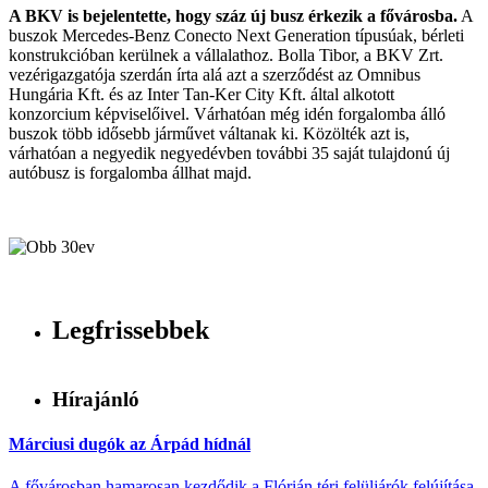
A BKV is bejelentette, hogy száz új busz érkezik a fővárosba.
A
buszok Mercedes-Benz Conecto Next Generation típusúak, bérleti
konstrukcióban kerülnek a vállalathoz. Bolla Tibor, a BKV Zrt.
vezérigazgatója szerdán írta alá azt a szerződést az Omnibus
Hungária Kft. és az Inter Tan-Ker City Kft. által alkotott
konzorcium képviselőivel. Várhatóan még idén forgalomba álló
buszok több idősebb járművet váltanak ki. Közölték azt is,
várhatóan a negyedik negyedévben további 35 saját tulajdonú új
autóbusz is forgalomba állhat majd.
Legfrissebbek
Hírajánló
Márciusi dugók az Árpád hídnál
A fővárosban hamarosan kezdődik a Flórián téri felüljárók felújítása,