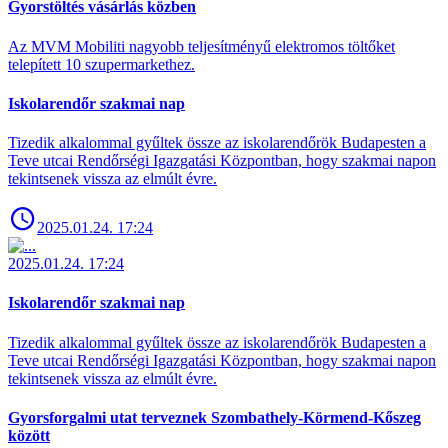
Gyorstöltés vásárlás közben
Az MVM Mobiliti nagyobb teljesítményű elektromos töltőket
telepített 10 szupermarkethez.
Iskolarendőr szakmai nap
Tizedik alkalommal gyűltek össze az iskolarendőrök Budapesten a
Teve utcai Rendőrségi Igazgatási Központban, hogy szakmai napon
tekintsenek vissza az elmúlt évre.
2025.01.24. 17:24
2025.01.24. 17:24
Iskolarendőr szakmai nap
Tizedik alkalommal gyűltek össze az iskolarendőrök Budapesten a
Teve utcai Rendőrségi Igazgatási Központban, hogy szakmai napon
tekintsenek vissza az elmúlt évre.
Gyorsforgalmi utat terveznek Szombathely-Körmend-Kőszeg
között