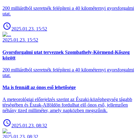
200 milliárdból szeretnék felépíteni a 40 kilométernyi gyorsforgalmi
utat.
2025.01.23. 15:52
2025.01.23. 15:52
Gyorsforgalmi utat terveznek Szombathely-Körmend-Kőszeg
között
200 milliárdból szeretnék felépíteni a 40 kilométernyi gyorsforgalmi
utat.
Ma is fennáll az ónos eső lehetősége
A meteorológiai előrejelzés szerint az Északi-középhegység tágabb
térségében és Észak-Alföldön fordulhat elő ónos eső, jellemzően
néhány tized milliméter, amely napközben megszűnik.
2025.01.23. 08:32
2025.01.23. 08:32