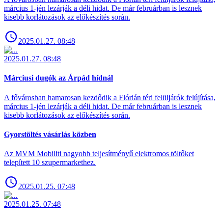
március 1-jén lezárják a déli hidat. De már februárban is lesznek
kisebb korlátozások az előkészítés során.
2025.01.27. 08:48
2025.01.27. 08:48
Márciusi dugók az Árpád hídnál
A fővárosban hamarosan kezdődik a Flórián téri felüljárók felújítása,
március 1-jén lezárják a déli hidat. De már februárban is lesznek
kisebb korlátozások az előkészítés során.
Gyorstöltés vásárlás közben
Az MVM Mobiliti nagyobb teljesítményű elektromos töltőket
telepített 10 szupermarkethez.
2025.01.25. 07:48
2025.01.25. 07:48