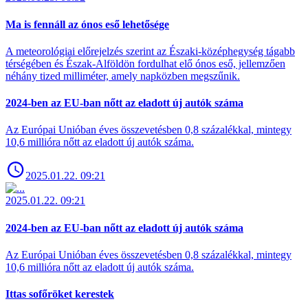
Ma is fennáll az ónos eső lehetősége
A meteorológiai előrejelzés szerint az Északi-középhegység tágabb
térségében és Észak-Alföldön fordulhat elő ónos eső, jellemzően
néhány tized milliméter, amely napközben megszűnik.
2024-ben az EU-ban nőtt az eladott új autók száma
Az Európai Unióban éves összevetésben 0,8 százalékkal, mintegy
10,6 millióra nőtt az eladott új autók száma.
2025.01.22. 09:21
2025.01.22. 09:21
2024-ben az EU-ban nőtt az eladott új autók száma
Az Európai Unióban éves összevetésben 0,8 százalékkal, mintegy
10,6 millióra nőtt az eladott új autók száma.
Ittas sofőröket kerestek