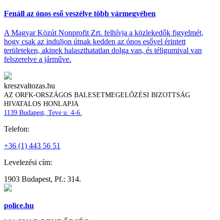
Fenáll az ónos eső veszélye több vármegyében
A Magyar Közút Nonprofit Zrt. felhívja a közlekedők figyelmét,
hogy csak az induljon útnak kedden az ónos esővel érintett
területeken, akinek halaszthatatlan dolga van, és téligumival van
felszerelve a járműve.
kreszvaltozas.hu
AZ ORFK-ORSZÁGOS BALESETMEGELŐZÉSI BIZOTTSÁG
HIVATALOS HONLAPJA
1139 Budapest, Teve u. 4-6.
Telefon:
+36 (1) 443 56 51
Levelezési cím:
1903 Budapest, Pf.: 314.
police.hu