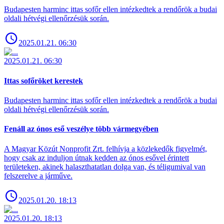
Budapesten harminc ittas sofőr ellen intézkedtek a rendőrök a budai
oldali hétvégi ellenőrzésük során.
2025.01.21. 06:30
2025.01.21. 06:30
Ittas sofőröket kerestek
Budapesten harminc ittas sofőr ellen intézkedtek a rendőrök a budai
oldali hétvégi ellenőrzésük során.
Fenáll az ónos eső veszélye több vármegyében
A Magyar Közút Nonprofit Zrt. felhívja a közlekedők figyelmét,
hogy csak az induljon útnak kedden az ónos esővel érintett
területeken, akinek halaszthatatlan dolga van, és téligumival van
felszerelve a járműve.
2025.01.20. 18:13
2025.01.20. 18:13