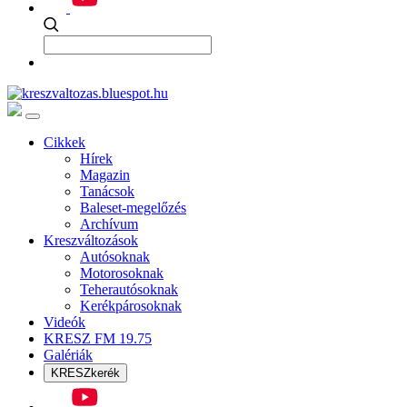
Cikkek
Hírek
Magazin
Tanácsok
Baleset-megelőzés
Archívum
Kreszváltozások
Autósoknak
Motorosoknak
Teherautósoknak
Kerékpárosoknak
Videók
KRESZ FM 19.75
Galériák
KRESZkerék