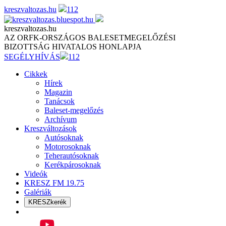
Skip
kreszvaltozas.hu
112
to
content
kreszvaltozas.hu
AZ ORFK-ORSZÁGOS BALESETMEGELŐZÉSI
BIZOTTSÁG HIVATALOS HONLAPJA
SEGÉLYHÍVÁS
112
Cikkek
Hírek
Magazin
Tanácsok
Baleset-megelőzés
Archívum
Kreszváltozások
Autósoknak
Motorosoknak
Teherautósoknak
Kerékpárosoknak
Videók
KRESZ FM 19.75
Galériák
KRESZkerék