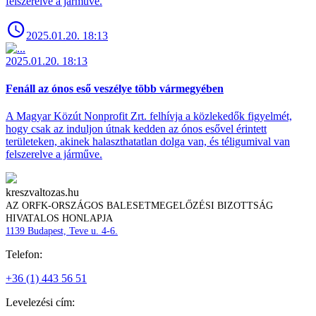
felszerelve a járműve.
2025.01.20. 18:13
2025.01.20. 18:13
Fenáll az ónos eső veszélye több vármegyében
A Magyar Közút Nonprofit Zrt. felhívja a közlekedők figyelmét,
hogy csak az induljon útnak kedden az ónos esővel érintett
területeken, akinek halaszthatatlan dolga van, és téligumival van
felszerelve a járműve.
kreszvaltozas.hu
AZ ORFK-ORSZÁGOS BALESETMEGELŐZÉSI BIZOTTSÁG
HIVATALOS HONLAPJA
1139 Budapest, Teve u. 4-6.
Telefon:
+36 (1) 443 56 51
Levelezési cím: