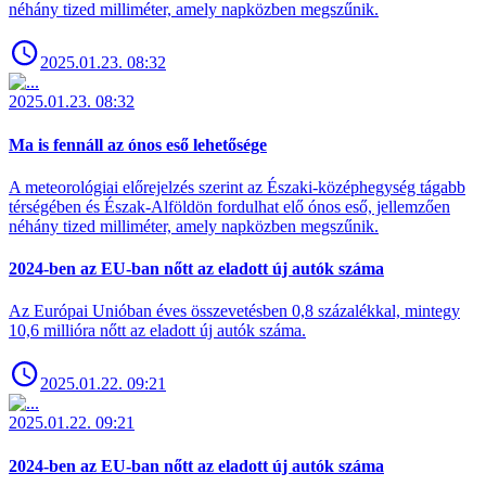
néhány tized milliméter, amely napközben megszűnik.
2025.01.23. 08:32
2025.01.23. 08:32
Ma is fennáll az ónos eső lehetősége
A meteorológiai előrejelzés szerint az Északi-középhegység tágabb
térségében és Észak-Alföldön fordulhat elő ónos eső, jellemzően
néhány tized milliméter, amely napközben megszűnik.
2024-ben az EU-ban nőtt az eladott új autók száma
Az Európai Unióban éves összevetésben 0,8 százalékkal, mintegy
10,6 millióra nőtt az eladott új autók száma.
2025.01.22. 09:21
2025.01.22. 09:21
2024-ben az EU-ban nőtt az eladott új autók száma