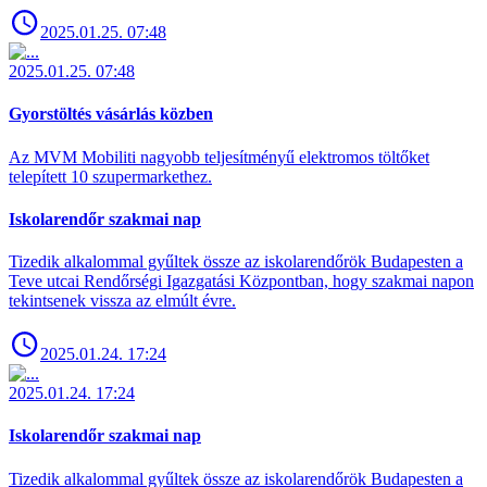
2025.01.25. 07:48
2025.01.25. 07:48
Gyorstöltés vásárlás közben
Az MVM Mobiliti nagyobb teljesítményű elektromos töltőket
telepített 10 szupermarkethez.
Iskolarendőr szakmai nap
Tizedik alkalommal gyűltek össze az iskolarendőrök Budapesten a
Teve utcai Rendőrségi Igazgatási Központban, hogy szakmai napon
tekintsenek vissza az elmúlt évre.
2025.01.24. 17:24
2025.01.24. 17:24
Iskolarendőr szakmai nap
Tizedik alkalommal gyűltek össze az iskolarendőrök Budapesten a