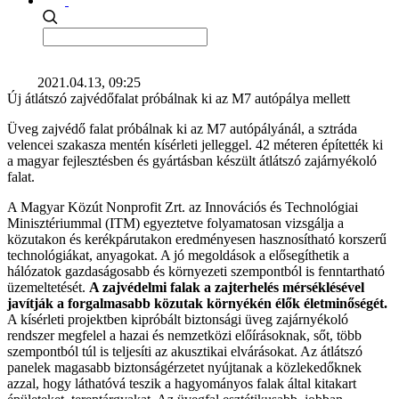
2021.04.13, 09:25
Új átlátszó zajvédőfalat próbálnak ki az M7 autópálya mellett
Üveg zajvédő falat próbálnak ki az M7 autópályánál, a sztráda
velencei szakasza mentén kísérleti jelleggel. 42 méteren építették ki
a magyar fejlesztésben és gyártásban készült átlátszó zajárnyékoló
falat.
A Magyar Közút Nonprofit Zrt. az Innovációs és Technológiai
Minisztériummal (ITM) egyeztetve folyamatosan vizsgálja a
közutakon és kerékpárutakon eredményesen hasznosítható korszerű
technológiákat, anyagokat. A jó megoldások a elősegíthetik a
hálózatok gazdaságosabb és környezeti szempontból is fenntartható
üzemeltetését.
A zajvédelmi falak a zajterhelés mérséklésével
javítják a forgalmasabb közutak környékén élők életminőségét.
A kísérleti projektben kipróbált biztonsági üveg zajárnyékoló
rendszer megfelel a hazai és nemzetközi előírásoknak, sőt, több
szempontból túl is teljesíti az akusztikai elvárásokat. Az átlátszó
panelek magasabb biztonságérzetet nyújtanak a közlekedőknek
azzal, hogy láthatóvá teszik a hagyományos falak által kitakart