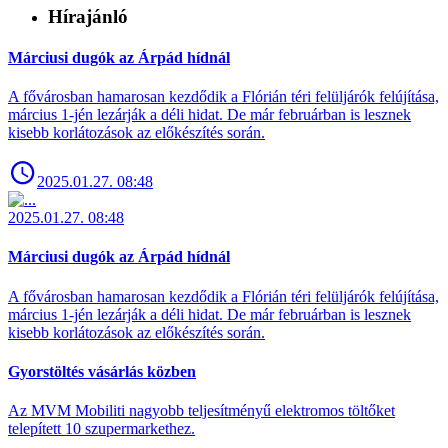
Hírajánló
Márciusi dugók az Árpád hídnál
A fővárosban hamarosan kezdődik a Flórián téri felüljárók felújítása,
március 1-jén lezárják a déli hidat. De már februárban is lesznek
kisebb korlátozások az előkészítés során.
2025.01.27. 08:48
2025.01.27. 08:48
Márciusi dugók az Árpád hídnál
A fővárosban hamarosan kezdődik a Flórián téri felüljárók felújítása,
március 1-jén lezárják a déli hidat. De már februárban is lesznek
kisebb korlátozások az előkészítés során.
Gyorstöltés vásárlás közben
Az MVM Mobiliti nagyobb teljesítményű elektromos töltőket
telepített 10 szupermarkethez.