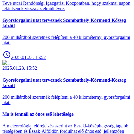
Teve utcai Rendőrségi Igazgatási Központban, hogy szakmai napon
tekintsenek vissza az elmúlt évre.
Gyorsforgalmi utat terveznek Szombathely-Körmend-Kőszeg
között
200 milliárdból szeretnék felépíteni a 40 kilométernyi gyorsforgalmi
utat.
2025.01.23. 15:52
2025.01.23. 15:52
Gyorsforgalmi utat terveznek Szombathely-Körmend-Kőszeg
között
200 milliárdból szeretnék felépíteni a 40 kilométernyi gyorsforgalmi
utat.
Ma is fennáll az ónos eső lehetősége
A meteorológiai előrejelzés szerint az Északi-középhegység tágabb
térségében és Észak-Alföldön fordulhat elő ónos eső, jellemzően