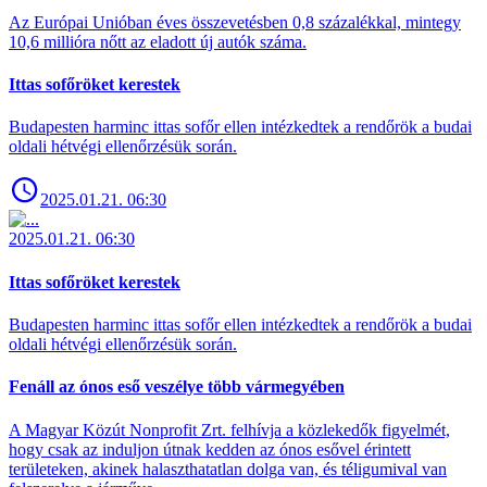
Az Európai Unióban éves összevetésben 0,8 százalékkal, mintegy
10,6 millióra nőtt az eladott új autók száma.
Ittas sofőröket kerestek
Budapesten harminc ittas sofőr ellen intézkedtek a rendőrök a budai
oldali hétvégi ellenőrzésük során.
2025.01.21. 06:30
2025.01.21. 06:30
Ittas sofőröket kerestek
Budapesten harminc ittas sofőr ellen intézkedtek a rendőrök a budai
oldali hétvégi ellenőrzésük során.
Fenáll az ónos eső veszélye több vármegyében
A Magyar Közút Nonprofit Zrt. felhívja a közlekedők figyelmét,
hogy csak az induljon útnak kedden az ónos esővel érintett
területeken, akinek halaszthatatlan dolga van, és téligumival van