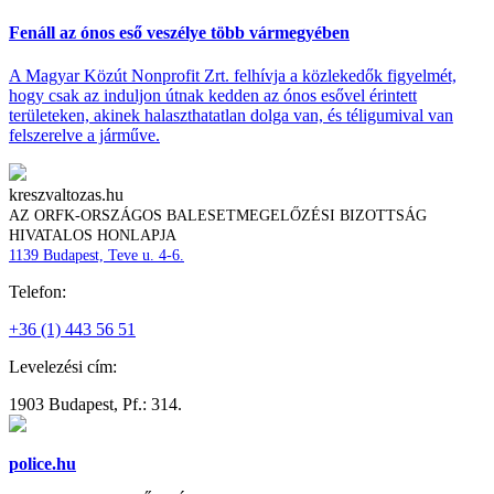
Fenáll az ónos eső veszélye több vármegyében
A Magyar Közút Nonprofit Zrt. felhívja a közlekedők figyelmét,
hogy csak az induljon útnak kedden az ónos esővel érintett
területeken, akinek halaszthatatlan dolga van, és téligumival van
felszerelve a járműve.
kreszvaltozas.hu
AZ ORFK-ORSZÁGOS BALESETMEGELŐZÉSI BIZOTTSÁG
HIVATALOS HONLAPJA
1139 Budapest, Teve u. 4-6.
Telefon:
+36 (1) 443 56 51
Levelezési cím:
1903 Budapest, Pf.: 314.
police.hu