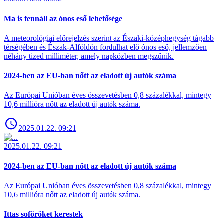
Ma is fennáll az ónos eső lehetősége
A meteorológiai előrejelzés szerint az Északi-középhegység tágabb
térségében és Észak-Alföldön fordulhat elő ónos eső, jellemzően
néhány tized milliméter, amely napközben megszűnik.
2024-ben az EU-ban nőtt az eladott új autók száma
Az Európai Unióban éves összevetésben 0,8 százalékkal, mintegy
10,6 millióra nőtt az eladott új autók száma.
2025.01.22. 09:21
2025.01.22. 09:21
2024-ben az EU-ban nőtt az eladott új autók száma
Az Európai Unióban éves összevetésben 0,8 százalékkal, mintegy
10,6 millióra nőtt az eladott új autók száma.
Ittas sofőröket kerestek