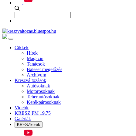
Cikkek
Hírek
Magazin
Tanácsok
Baleset-megelőzés
Archívum
Kreszváltozások
Autósoknak
Motorosoknak
Teherautósoknak
Kerékpárosoknak
Videók
KRESZ FM 19.75
Galériák
KRESZkerék