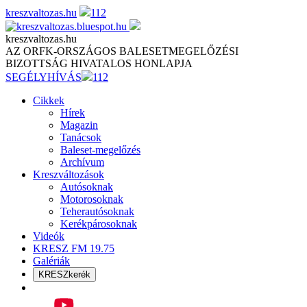
Skip
kreszvaltozas.hu
112
to
content
kreszvaltozas.hu
AZ ORFK-ORSZÁGOS BALESETMEGELŐZÉSI
BIZOTTSÁG HIVATALOS HONLAPJA
SEGÉLYHÍVÁS
112
Cikkek
Hírek
Magazin
Tanácsok
Baleset-megelőzés
Archívum
Kreszváltozások
Autósoknak
Motorosoknak
Teherautósoknak
Kerékpárosoknak
Videók
KRESZ FM 19.75
Galériák
KRESZkerék