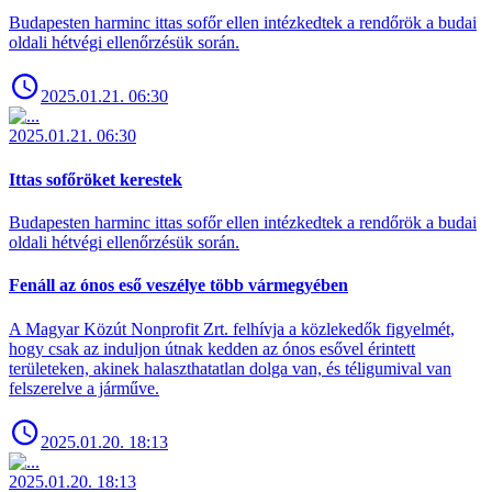
Budapesten harminc ittas sofőr ellen intézkedtek a rendőrök a budai
oldali hétvégi ellenőrzésük során.
2025.01.21. 06:30
2025.01.21. 06:30
Ittas sofőröket kerestek
Budapesten harminc ittas sofőr ellen intézkedtek a rendőrök a budai
oldali hétvégi ellenőrzésük során.
Fenáll az ónos eső veszélye több vármegyében
A Magyar Közút Nonprofit Zrt. felhívja a közlekedők figyelmét,
hogy csak az induljon útnak kedden az ónos esővel érintett
területeken, akinek halaszthatatlan dolga van, és téligumival van
felszerelve a járműve.
2025.01.20. 18:13
2025.01.20. 18:13