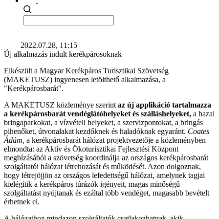
2022.07.28, 11:15
Új alkalmazás indult kerékpárosoknak
Elkészült a Magyar Kerékpáros Turisztikai Szövetség
(MAKETUSZ) ingyenesen letölthető alkalmazása, a
"Kerékpárosbarát".
A MAKETUSZ közleménye szerint
az új applikáció tartalmazza
a kerékpárosbarát vendéglátóhelyeket és szálláshelyeket,
a hazai
bringaparkokat, a vízvételi helyeket, a szervizpontokat, a bringás
pihenőket, útvonalakat kezdőknek és haladóknak egyaránt.
Coates
Ádám,
a kerékpárosbarát hálózat projektvezetője a közleményben
elmondta: az Aktív és Ökoturisztikai Fejlesztési Központ
megbízásából a szövetség koordinálja az országos kerékpárosbarát
szolgáltatói hálózat létrehozását és működését. Azon dolgoznak,
hogy létrejöjjön az országos lefedettségű hálózat, amelynek tagjai
kielégítik a kerékpáros túrázók igényeit, magas minőségű
szolgáltatást nyújtanak és ezáltal több vendéget, magasabb bevételt
érhetnek el.
A hálózathoz mindazon szolgáltatók csatlakozhatnak, akik