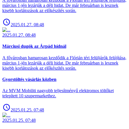
A fővárosban hamarosan kezdődik a Flórián téri felüljárók felújítása,
március 1-jén lezárják a déli hidat. De már februárban is lesznek
kisebb korlátozások az előkészítés során.
2025.01.27. 08:48
2025.01.27. 08:48
Márciusi dugók az Árpád hídnál
A fővárosban hamarosan kezdődik a Flórián téri felüljárók felújítása,
március 1-jén lezárják a déli hidat. De már februárban is lesznek
kisebb korlátozások az előkészítés során.
Gyorstöltés vásárlás közben
Az MVM Mobiliti nagyobb teljesítményű elektromos töltőket
telepített 10 szupermarkethez.
2025.01.25. 07:48
2025.01.25. 07:48