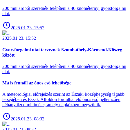
200 milliárdból szeretnék felépíteni a 40 kilométernyi gyorsforgalmi
utat.
2025.01.23. 15:52
2025.01.23. 15:52
Gyorsforgalmi utat terveznek Szombathely-Körmend-Kőszeg
között
200 milliárdból szeretnék felépíteni a 40 kilométernyi gyorsforgalmi
utat.
Ma is fennáll az ónos eső lehetősége
A meteorológiai előrejelzés szerint az Északi-középhegység tágabb
térségében és Észak-Alföldön fordulhat elő ónos eső, jellemzően
néhány tized milliméter, amely napközben megszűnik.
2025.01.23. 08:32
2025.01.23. 08:32