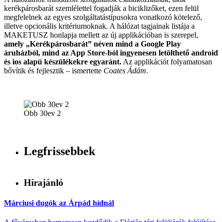
kerékpárosbarát szemlélettel fogadják a biciklizőket, ezen felül
megfelelnek az egyes szolgáltatástípusokra vonatkozó kötelező,
illetve opcionális kritériumoknak. A hálózat tagjainak listája a
MAKETUSZ honlapja mellett az új applikációban is szerepel,
amely „Kerékpárosbarát” néven mind a Google Play
áruházból, mind az App Store-ból ingyenesen letölthető android
és ios alapú készülékekre egyaránt.
Az applikációt folyamatosan
bővítik és fejlesztik – ismertette
Coates Ádám
.
Obb 30ev 2
Legfrissebbek
Hírajánló
Márciusi dugók az Árpád hídnál