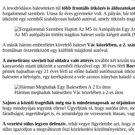
A lesodródásos baleseteken túl
több frontális ütközés is áldozatokat
forgalommal szemben. Utasa tíz éves gyermeke volt. A pályán, bár többen
ütközött egy szemből szabályosan haladó autóval, amely ütközés tragi
Az M5 autópályán történt tragikus baleset során kiégett autók 
A másik három emberéletet követelő baleset
Vác közelében, a 2. szá
frontálisan összeütközött egy külföldi tulajdonú autóval.
A menetirány szerinti bal oldalra való áttérés
további két közúti tr
kanyarodás miatti ütközött a szemből érkezővel egy 30 éves férfi
Bor
péntek hajnalban egy 21 éves férfi az előtte haladó autóbusznak ütkö
balesetet a hétvégén, egy kerékpárost a vele azonos irányban haladó 
Hárman meghaltak balesetben Vác közelében a 2-es úton
Sajnos a közúti tragédiák még ma is mindennaposak az útjainko
hogy mindnyájan tegyünk ellene! Ügyeljünk rá, hogy autóba ülve, mot
fáradtságot, ingerültséget is, és semmiképp ne vezessenek ittasan, vag
A vezetési stílus legyen defenzív
, tehát vegye figyelembe azt, hogy m
stílus igazodjon a megváltozott őszi közlekedési körülményekhez, sőt a