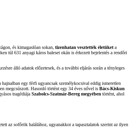
ágon, és kimagaslóan sokan,
tizenhatan vesztették életüket
a
en túl 631 anyagi káros baleset okán is érkezett bejelentés a rendőri
zésre álló adatok előzetesek, és a további eljárás során a tényleges
n hajnalban egy férfi ugyancsak személykocsival eddig ismeretlen
ően megcsúszott. Hasonló történt egy 34 éves nővel is
Bács-Kiskun
agyásos tragédiája
Szabolcs-Szatmár-Bereg megyében
történt, ahol
ett az sofőrök halálához, ugyanakkor a tapasztalatok szerint az ilyen