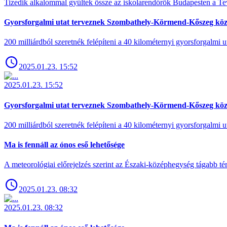
Tizedik alkalommal gyűltek össze az iskolarendőrök Budapesten a Tev
Gyorsforgalmi utat terveznek Szombathely-Körmend-Kőszeg köz
200 milliárdból szeretnék felépíteni a 40 kilométernyi gyorsforgalmi ut
2025.01.23. 15:52
2025.01.23. 15:52
Gyorsforgalmi utat terveznek Szombathely-Körmend-Kőszeg köz
200 milliárdból szeretnék felépíteni a 40 kilométernyi gyorsforgalmi ut
Ma is fennáll az ónos eső lehetősége
A meteorológiai előrejelzés szerint az Északi-középhegység tágabb t
2025.01.23. 08:32
2025.01.23. 08:32