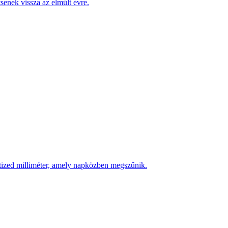
enek vissza az elmúlt évre.
 tized milliméter, amely napközben megszűnik.