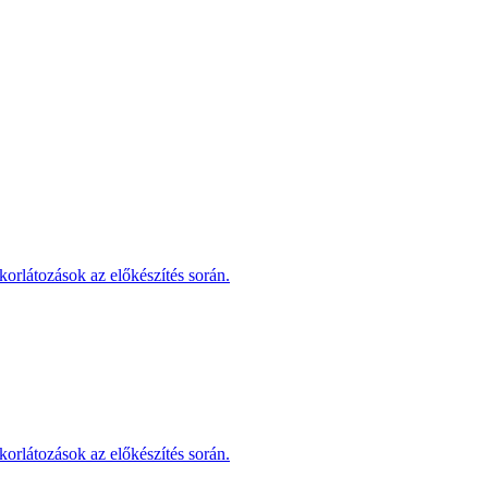
korlátozások az előkészítés során.
korlátozások az előkészítés során.