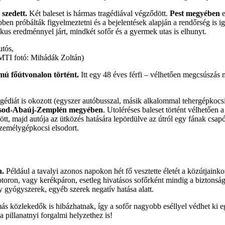
 szedett.
Két baleset is hármas tragédiával végződött.
Pest megyében
e
 próbálták figyelmeztetni és a bejelentések alapján a rendőrség is igyek
kus eredménnyel járt, mindkét sofőr és a gyermek utas is elhunyt.
(MTI fotó: Mihádák Zoltán)
mú főútvonalon történt.
Itt egy 48 éves férfi – vélhetően megcsúszás mi
agédiát is okozott (egyszer autóbusszal, másik alkalommal tehergépkocsiv
sod-Abaúj-Zemplén megyében
. Utoléréses baleset történt vélhetően 
zött, majd autója az ütközés hatására lepördülve az útról egy fának csa
személygépkocsi elsodort.
n.
Például a tavalyi azonos napokon hét fő vesztette életét a közútjaink
oron, vagy kerékpáron, esetleg hivatásos sofőrként mindig a biztonságo
y gyógyszerek, egyéb szerek negatív hatása alatt.
ás közlekedők is hibázhatnak, így a sofőr nagyobb eséllyel védhet ki eg
 pillanatnyi forgalmi helyzethez is!