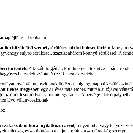
árnap éjfélig. Tizenhatan.
dika között 166 személysérüléses közúti baleset történt
Magyarorsz
egyvenegy súlyos sérüléssel, száztizenhárom könnyű sérüléssel. A fentiek
ben történtek.
A közúti tragédiák körülményeit tekintve – bár a rendelke
hagyásos balesetek száma. Nézzük meg az eseteket.
zemélyautóval villanyoszlopnak ütközött, míg egy nappal később szinté
zött
Békés megyében
egy 21 éves fiatalember, miután autójával vélhet
majd az útról lesodródva csapódott egy fának. A hétvége utolsó pályaelh
élén lévő villanyoszlopnak.
gi szakaszában korai nyilatkozni arról,
milyen hiba vagy tényező vezet
yelmetlenség és – különösen a hajnali órákban – a fáradtság szerepe.