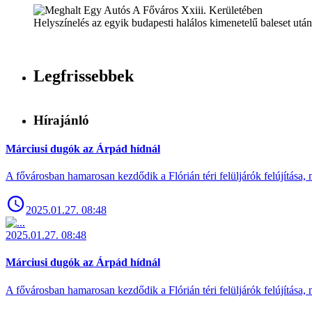
Helyszínelés az egyik budapesti halálos kimenetelű baleset után
Legfrissebbek
Hírajánló
Márciusi dugók az Árpád hídnál
A fővárosban hamarosan kezdődik a Flórián téri felüljárók felújítása, 
2025.01.27. 08:48
2025.01.27. 08:48
Márciusi dugók az Árpád hídnál
A fővárosban hamarosan kezdődik a Flórián téri felüljárók felújítása, 