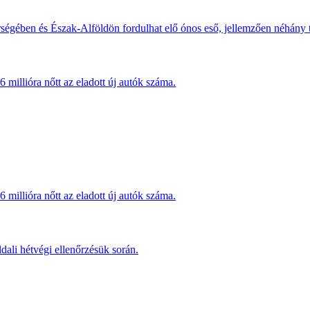
érségében és Észak-Alföldön fordulhat elő ónos eső, jellemzően néhány
millióra nőtt az eladott új autók száma.
millióra nőtt az eladott új autók száma.
dali hétvégi ellenőrzésük során.