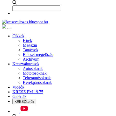
Cikkek
Hírek
Magazin
Tanácsok
Baleset-megelőzés
Archívum
Kreszváltozások
Autósoknak
Motorosoknak
Teherautósoknak
Kerékpárosoknak
Videók
KRESZ FM 19.75
Galériák
KRESZkerék