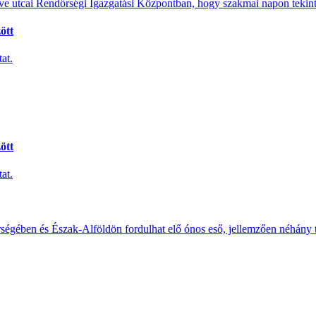
e utcai Rendőrségi Igazgatási Központban, hogy szakmai napon tekints
ött
at.
ött
at.
érségében és Észak-Alföldön fordulhat elő ónos eső, jellemzően néhány