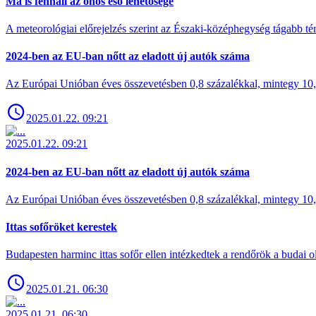
Ma is fennáll az ónos eső lehetősége
A meteorológiai előrejelzés szerint az Északi-középhegység tágabb t
2024-ben az EU-ban nőtt az eladott új autók száma
Az Európai Unióban éves összevetésben 0,8 százalékkal, mintegy 10,6 
2025.01.22. 09:21
2025.01.22. 09:21
2024-ben az EU-ban nőtt az eladott új autók száma
Az Európai Unióban éves összevetésben 0,8 százalékkal, mintegy 10,6 
Ittas sofőröket kerestek
Budapesten harminc ittas sofőr ellen intézkedtek a rendőrök a budai ol
2025.01.21. 06:30
2025.01.21. 06:30