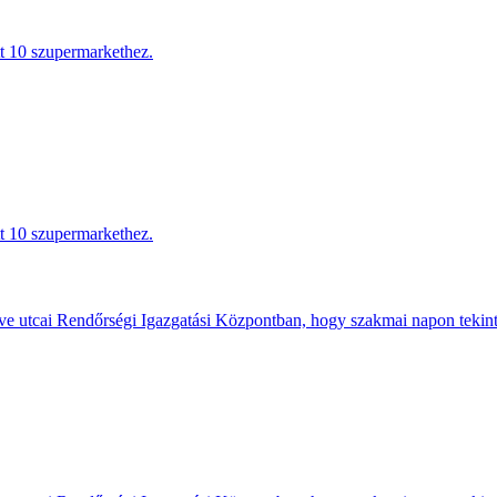
tt 10 szupermarkethez.
tt 10 szupermarkethez.
e utcai Rendőrségi Igazgatási Központban, hogy szakmai napon tekints