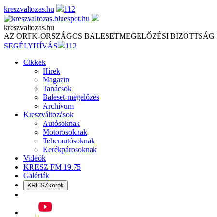
Skip
kreszvaltozas.hu
112
to
content
kreszvaltozas.hu
AZ ORFK-ORSZÁGOS BALESETMEGELŐZÉSI BIZOTTSÁG
SEGÉLYHÍVÁS
112
Cikkek
Hírek
Magazin
Tanácsok
Baleset-megelőzés
Archívum
Kreszváltozások
Autósoknak
Motorosoknak
Teherautósoknak
Kerékpárosoknak
Videók
KRESZ FM 19.75
Galériák
KRESZkerék