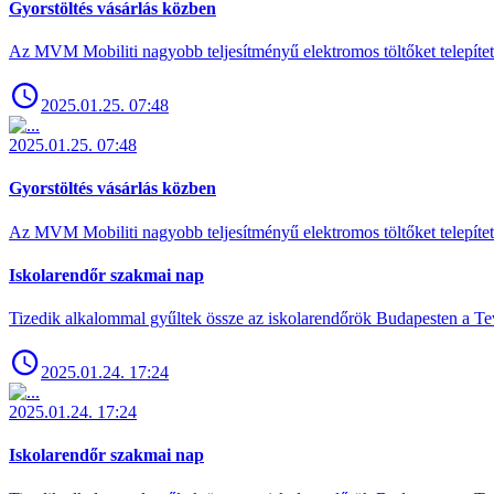
Gyorstöltés vásárlás közben
Az MVM Mobiliti nagyobb teljesítményű elektromos töltőket telepíte
2025.01.25. 07:48
2025.01.25. 07:48
Gyorstöltés vásárlás közben
Az MVM Mobiliti nagyobb teljesítményű elektromos töltőket telepíte
Iskolarendőr szakmai nap
Tizedik alkalommal gyűltek össze az iskolarendőrök Budapesten a Tev
2025.01.24. 17:24
2025.01.24. 17:24
Iskolarendőr szakmai nap