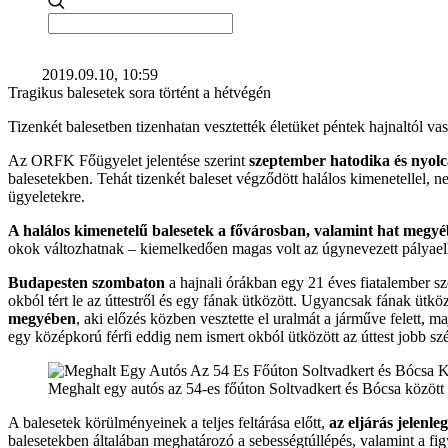
2019.09.10, 10:59
Tragikus balesetek sora történt a hétvégén
Tizenkét balesetben tizenhatan vesztették életüket péntek hajnaltól vas
Az ORFK Főügyelet jelentése szerint
szeptember hatodika és nyolca
balesetekben. Tehát tizenkét baleset végződött halálos kimenetellel, n
ügyeletekre.
A halálos kimenetelű balesetek a fővárosban, valamint hat megyé
okok változhatnak – kiemelkedően magas volt az úgynevezett pályael
Budapesten szombaton
a hajnali órákban egy 21 éves fiatalember s
okból tért le az úttestről és egy fának ütközött. Ugyancsak fának ütkö
megyében
, aki előzés közben vesztette el uralmát a járműve felett, 
egy középkorú férfi eddig nem ismert okból ütközött az úttest jobb sz
Meghalt egy autós az 54-es főúton Soltvadkert és Bócsa között
A balesetek körülményeinek a teljes feltárása előtt,
az eljárás jelenle
balesetekben általában meghatározó a sebességtúllépés, valamint a fig