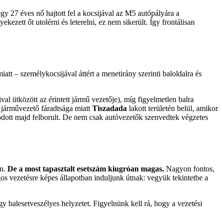
gy 27 éves nő hajtott fel a kocsijával az M5 autópályára a
ezett őt utolérni és leterelni, ez nem sikerült. Így frontálisan
att – személykocsijával áttért a menetirány szerinti baloldalra és
al ütközött az érintett jármű vezetője), míg figyelmetlen balra
a járművezető fáradtsága miatt
Tiszadada
lakott területén belül, amikor
pódott majd felborult. De nem csak autóvezetők szenvedtek végzetes
on.
De a most tapasztalt esetszám kiugróan magas.
Nagyon fontos,
s vezetésre képes állapotban induljunk útnak: vegyük tekintetbe a
y balesetveszélyes helyzetet. Figyelnünk kell rá, hogy a vezetési