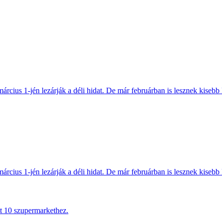
március 1-jén lezárják a déli hidat. De már februárban is lesznek kisebb 
március 1-jén lezárják a déli hidat. De már februárban is lesznek kisebb 
tt 10 szupermarkethez.