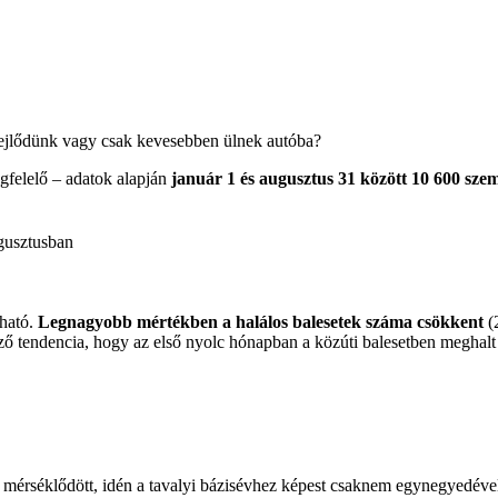
 Fejlődünk vagy csak kevesebben ülnek autóba?
egfelelő – adatok alapján
január 1 és augusztus 31 között 10 600 szem
tható.
Legnagyobb mértékben a halálos balesetek száma csökkent
(2
ő tendencia, hogy az első nyolc hónapban a közúti balesetben meghalt
s mérséklődött, idén a tavalyi bázisévhez képest csaknem egynegyedével,