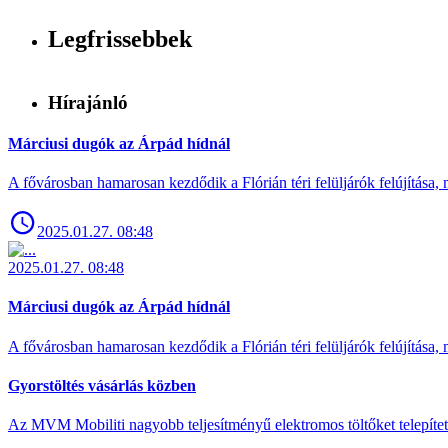
Legfrissebbek
Hírajánló
Márciusi dugók az Árpád hídnál
A fővárosban hamarosan kezdődik a Flórián téri felüljárók felújítása, 
2025.01.27. 08:48
2025.01.27. 08:48
Márciusi dugók az Árpád hídnál
A fővárosban hamarosan kezdődik a Flórián téri felüljárók felújítása, 
Gyorstöltés vásárlás közben
Az MVM Mobiliti nagyobb teljesítményű elektromos töltőket telepíte