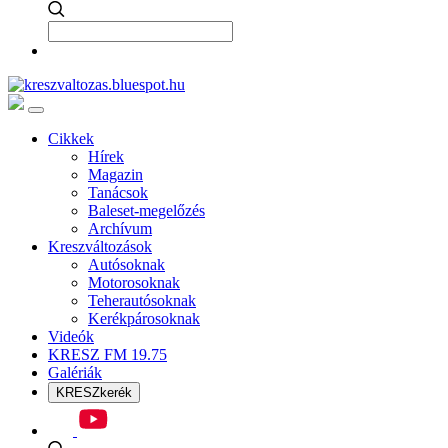
Cikkek
Hírek
Magazin
Tanácsok
Baleset-megelőzés
Archívum
Kreszváltozások
Autósoknak
Motorosoknak
Teherautósoknak
Kerékpárosoknak
Videók
KRESZ FM 19.75
Galériák
KRESZkerék