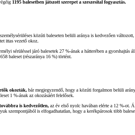
 végéig
1195 balesetben játszott szerepet a szeszesital fogyasztás.
személysérüléses közúti baleseten belüli aránya is kedvezően változott
et ittas vezető okoz.
emélyi sérüléssel járó balesetek 27 %-ának a hátterében a gyorshajtás ál
58 baleset (részaránya 16 %) történt.
etők okozták,
bár megjegyzendő, hogy a közúti forgalmon belüli arán
leset 1 %-ának az okozásáért felelősek.
továbbra is kedvezőtlen,
az év első nyolc havában elérte a 12 %-ot. Á
yuk szempontjából is elfogadhatatlan, hogy a kerékpárosok több balese