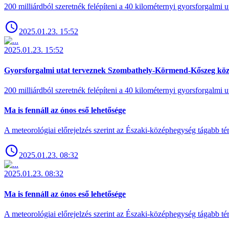
200 milliárdból szeretnék felépíteni a 40 kilométernyi gyorsforgalmi ut
2025.01.23. 15:52
2025.01.23. 15:52
Gyorsforgalmi utat terveznek Szombathely-Körmend-Kőszeg köz
200 milliárdból szeretnék felépíteni a 40 kilométernyi gyorsforgalmi ut
Ma is fennáll az ónos eső lehetősége
A meteorológiai előrejelzés szerint az Északi-középhegység tágabb t
2025.01.23. 08:32
2025.01.23. 08:32
Ma is fennáll az ónos eső lehetősége
A meteorológiai előrejelzés szerint az Északi-középhegység tágabb t