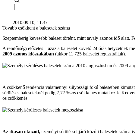
2010.09.10, 11:37
Tovább csökkent a balesetek száma
Szeptemberig kevesebb baleset történt, mint tavaly azonos idő alatt.
A rendőrségi előzetes – azaz a balesetet követő 24 órás helyzetnek m
2009 azonos időszakában
(akkor 11 725 balesetet regisztráltak).
A csökkenő tendencia valamennyi súlyossági fokú balesetben kimuta
sérüléses baleseteknél pedig 7,77 %-os csökkenés mutatkozik. Kedvez
os csökkenés.
Az ittasan okozott,
személyi sérüléssel járó közúti balesetek száma i