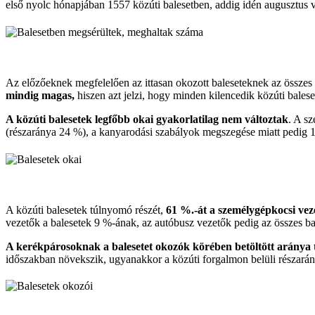
első nyolc hónapjában 1557 közúti balesetben, addig idén augusztus
Az előzőeknek megfelelően az ittasan okozott baleseteknek az összes 
mindig magas,
hiszen azt jelzi, hogy minden kilencedik közúti baleset
A közúti balesetek legfőbb okai gyakorlatilag nem változtak
. A sz
(részaránya 24 %), a kanyarodási szabályok megszegése miatt pedig 16
A közúti balesetek túlnyomó részét,
61 %.-át a személygépkocsi vez
vezetők a balesetek 9 %-ának, az autóbusz vezetők pedig az összes ba
A kerékpárosoknak a balesetet okozók körében betöltött aránya 
időszakban növekszik, ugyanakkor a közúti forgalmon belüli részarán