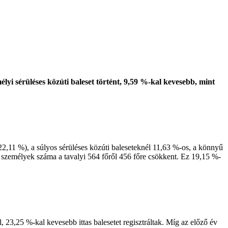
élyi sérüléses közúti baleset történt, 9,59 %-kal kevesebb, mint
2,11 %), a súlyos sérüléses közúti baleseteknél 11,63 %-os, a könnyű
 személyek száma a tavalyi 564 főről 456 főre csökkent. Ez 19,15 %-
 23,25 %-kal kevesebb ittas balesetet regisztráltak. Míg az előző év