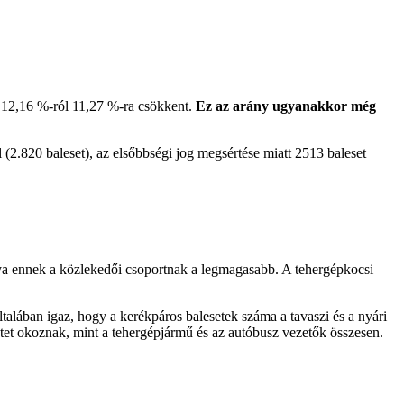
, 12,16 %-ról 11,27 %-ra csökkent.
Ez az arány ugyanakkor még
l (2.820 baleset), az elsőbbségi jog megsértése miatt 2513 baleset
ya ennek a közlekedői csoportnak a legmagasabb. A tehergépkocsi
ltalában igaz, hogy a kerékpáros balesetek száma a tavaszi és a nyári
tet okoznak, mint a tehergépjármű és az autóbusz vezetők összesen.