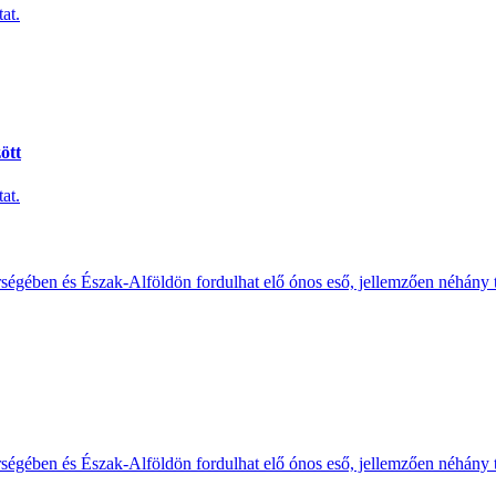
at.
ött
at.
érségében és Észak-Alföldön fordulhat elő ónos eső, jellemzően néhány
érségében és Észak-Alföldön fordulhat elő ónos eső, jellemzően néhány