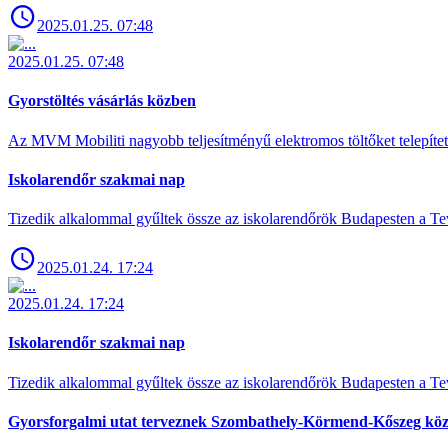
2025.01.25. 07:48
2025.01.25. 07:48
Gyorstöltés vásárlás közben
Az MVM Mobiliti nagyobb teljesítményű elektromos töltőket telepíte
Iskolarendőr szakmai nap
Tizedik alkalommal gyűltek össze az iskolarendőrök Budapesten a Tev
2025.01.24. 17:24
2025.01.24. 17:24
Iskolarendőr szakmai nap
Tizedik alkalommal gyűltek össze az iskolarendőrök Budapesten a Tev
Gyorsforgalmi utat terveznek Szombathely-Körmend-Kőszeg köz