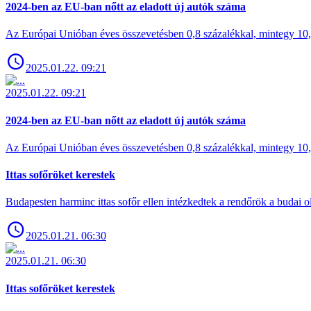
2024-ben az EU-ban nőtt az eladott új autók száma
Az Európai Unióban éves összevetésben 0,8 százalékkal, mintegy 10,6 
2025.01.22. 09:21
2025.01.22. 09:21
2024-ben az EU-ban nőtt az eladott új autók száma
Az Európai Unióban éves összevetésben 0,8 százalékkal, mintegy 10,6 
Ittas sofőröket kerestek
Budapesten harminc ittas sofőr ellen intézkedtek a rendőrök a budai ol
2025.01.21. 06:30
2025.01.21. 06:30
Ittas sofőröket kerestek