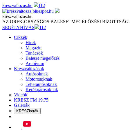
Skip
kreszvaltozas.hu
112
to
content
kreszvaltozas.hu
AZ ORFK-ORSZÁGOS BALESETMEGELŐZÉSI BIZOTTSÁG
SEGÉLYHÍVÁS
112
Cikkek
Hírek
Magazin
Tanácsok
Baleset-megelőzés
Archívum
Kreszváltozások
Autósoknak
Motorosoknak
Teherautósoknak
Kerékpárosoknak
Videók
KRESZ FM 19.75
Galériák
KRESZkerék