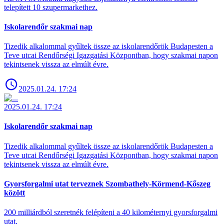
telepített 10 szupermarkethez.
Iskolarendőr szakmai nap
Tizedik alkalommal gyűltek össze az iskolarendőrök Budapesten a
Teve utcai Rendőrségi Igazgatási Központban, hogy szakmai napon
tekintsenek vissza az elmúlt évre.
2025.01.24. 17:24
2025.01.24. 17:24
Iskolarendőr szakmai nap
Tizedik alkalommal gyűltek össze az iskolarendőrök Budapesten a
Teve utcai Rendőrségi Igazgatási Központban, hogy szakmai napon
tekintsenek vissza az elmúlt évre.
Gyorsforgalmi utat terveznek Szombathely-Körmend-Kőszeg
között
200 milliárdból szeretnék felépíteni a 40 kilométernyi gyorsforgalmi
utat.