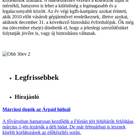
közlekedők számára. A balesetmentes vezetés a kötelezők díjait is
mérsékli, hatszoros is lehet a különbség a legmagasabb és a
legalacsonyabb között. Az év végi kgfb-kampány azokat érinteti,
akik 2010 előtt vásárolt gépjárművel rendelkeznek, illetve azokat,
akiknek december 31. a következő biztosítási évfordulójuk. Ők még
ma (december elseje) dönthetik el, hogy a jelenlegi szerződésüket
folytatják jövőre is, vagy új biztosításra váltanak.
Legfrissebbek
Hírajánló
Márciusi dugók az Árpád hídnál
A fővárosban hamarosan kezdődik a Flórián téri felüljárók felújítása,
március 1-jén lezárják a déli hidat. De már februárban is lesznek
kisebb korlátozások az előkészítés során.