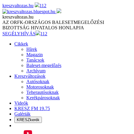
Skip
kreszvaltozas.hu
112
to
content
kreszvaltozas.hu
AZ ORFK-ORSZÁGOS BALESETMEGELŐZÉSI
BIZOTTSÁG HIVATALOS HONLAPJA
SEGÉLYHÍVÁS
112
Cikkek
Hírek
Magazin
Tanácsok
Baleset-megelőzés
Archívum
Kreszváltozások
Autósoknak
Motorosoknak
Teherautósoknak
Kerékpárosoknak
Videók
KRESZ FM 19.75
Galériák
KRESZkerék