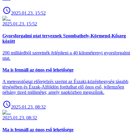
2025.01.23. 15:52
2025.01.23. 15:52
Gyorsforgalmi utat terveznek Szombathely-Körmend-Kőszeg
között
200 milliárdból szeretnék felépíteni a 40 kilométernyi gyorsforgalmi
utat.
Ma is fennáll az ónos eső lehetősége
A meteorológiai előrejelzés szerint az Északi-középhegység tágabb
térségében és Észak-Alföldön fordulhat elő ónos eső, jellemzően
néhány tized milliméter, amely napközben megszűnik.
2025.01.23. 08:32
2025.01.23. 08:32
Ma is fennáll az ónos eső lehetősége