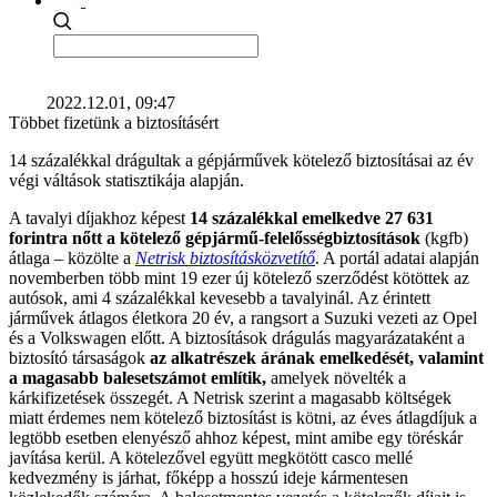
2022.12.01, 09:47
Többet fizetünk a biztosításért
14 százalékkal drágultak a gépjárművek kötelező biztosításai az év
végi váltások statisztikája alapján.
A tavalyi díjakhoz képest
14 százalékkal emelkedve 27 631
forintra nőtt a kötelező gépjármű-felelősségbiztosítások
(kgfb)
átlaga – közölte a
Netrisk biztosításközvetítő
. A portál adatai alapján
novemberben több mint 19 ezer új kötelező szerződést kötöttek az
autósok, ami 4 százalékkal kevesebb a tavalyinál. Az érintett
járművek átlagos életkora 20 év, a rangsort a Suzuki vezeti az Opel
és a Volkswagen előtt. A biztosítások drágulás magyarázataként a
biztosító társaságok
az alkatrészek árának emelkedését, valamint
a magasabb balesetszámot említik,
amelyek növelték a
kárkifizetések összegét. A Netrisk szerint a magasabb költségek
miatt érdemes nem kötelező biztosítást is kötni, az éves átlagdíjuk a
legtöbb esetben elenyésző ahhoz képest, mint amibe egy töréskár
javítása kerül. A kötelezővel együtt megkötött casco mellé
kedvezmény is járhat, főképp a hosszú ideje kármentesen