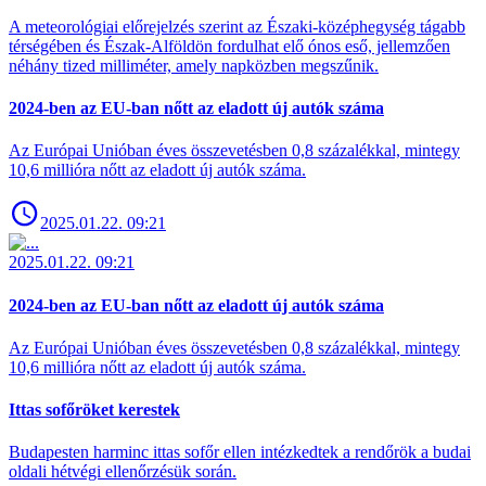
A meteorológiai előrejelzés szerint az Északi-középhegység tágabb
térségében és Észak-Alföldön fordulhat elő ónos eső, jellemzően
néhány tized milliméter, amely napközben megszűnik.
2024-ben az EU-ban nőtt az eladott új autók száma
Az Európai Unióban éves összevetésben 0,8 százalékkal, mintegy
10,6 millióra nőtt az eladott új autók száma.
2025.01.22. 09:21
2025.01.22. 09:21
2024-ben az EU-ban nőtt az eladott új autók száma
Az Európai Unióban éves összevetésben 0,8 százalékkal, mintegy
10,6 millióra nőtt az eladott új autók száma.
Ittas sofőröket kerestek
Budapesten harminc ittas sofőr ellen intézkedtek a rendőrök a budai
oldali hétvégi ellenőrzésük során.