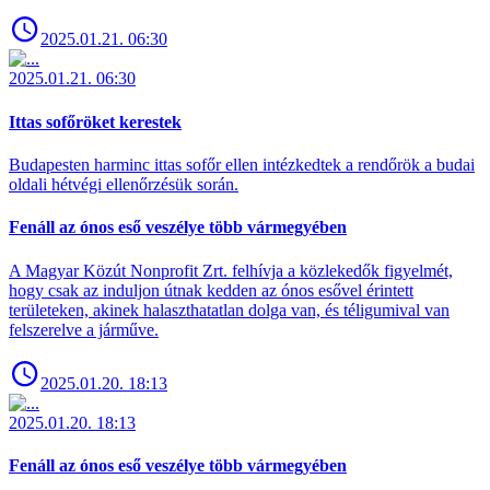
2025.01.21. 06:30
2025.01.21. 06:30
Ittas sofőröket kerestek
Budapesten harminc ittas sofőr ellen intézkedtek a rendőrök a budai
oldali hétvégi ellenőrzésük során.
Fenáll az ónos eső veszélye több vármegyében
A Magyar Közút Nonprofit Zrt. felhívja a közlekedők figyelmét,
hogy csak az induljon útnak kedden az ónos esővel érintett
területeken, akinek halaszthatatlan dolga van, és téligumival van
felszerelve a járműve.
2025.01.20. 18:13
2025.01.20. 18:13
Fenáll az ónos eső veszélye több vármegyében