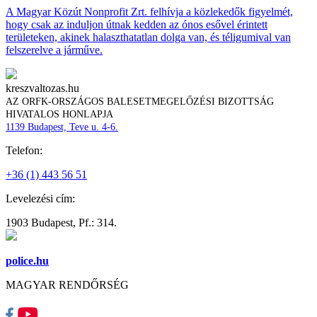
A Magyar Közút Nonprofit Zrt. felhívja a közlekedők figyelmét,
hogy csak az induljon útnak kedden az ónos esővel érintett
területeken, akinek halaszthatatlan dolga van, és téligumival van
felszerelve a járműve.
kreszvaltozas.hu
AZ ORFK-ORSZÁGOS BALESETMEGELŐZÉSI BIZOTTSÁG
HIVATALOS HONLAPJA
1139 Budapest, Teve u. 4-6.
Telefon:
+36 (1) 443 56 51
Levelezési cím:
1903 Budapest, Pf.: 314.
police.hu
MAGYAR RENDŐRSÉG