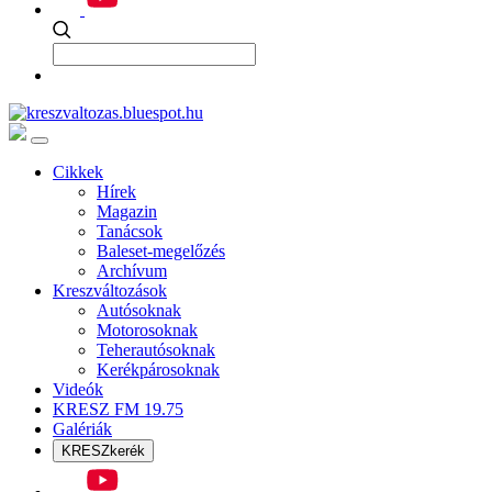
Cikkek
Hírek
Magazin
Tanácsok
Baleset-megelőzés
Archívum
Kreszváltozások
Autósoknak
Motorosoknak
Teherautósoknak
Kerékpárosoknak
Videók
KRESZ FM 19.75
Galériák
KRESZkerék