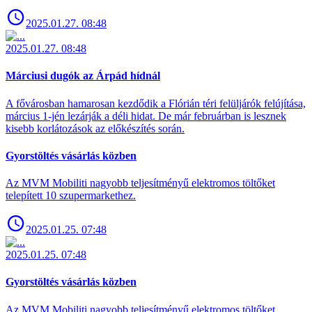
2025.01.27. 08:48
2025.01.27. 08:48
Márciusi dugók az Árpád hídnál
A fővárosban hamarosan kezdődik a Flórián téri felüljárók felújítása,
március 1-jén lezárják a déli hidat. De már februárban is lesznek
kisebb korlátozások az előkészítés során.
Gyorstöltés vásárlás közben
Az MVM Mobiliti nagyobb teljesítményű elektromos töltőket
telepített 10 szupermarkethez.
2025.01.25. 07:48
2025.01.25. 07:48
Gyorstöltés vásárlás közben
Az MVM Mobiliti nagyobb teljesítményű elektromos töltőket