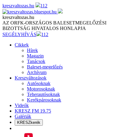
Skip
kreszvaltozas.hu
112
to
content
kreszvaltozas.hu
AZ ORFK-ORSZÁGOS BALESETMEGELŐZÉSI
BIZOTTSÁG HIVATALOS HONLAPJA
SEGÉLYHÍVÁS
112
Cikkek
Hírek
Magazin
Tanácsok
Baleset-megelőzés
Archívum
Kreszváltozások
Autósoknak
Motorosoknak
Teherautósoknak
Kerékpárosoknak
Videók
KRESZ FM 19.75
Galériák
KRESZkerék