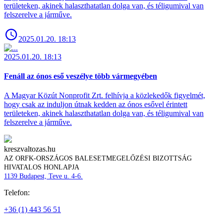
területeken, akinek halaszthatatlan dolga van, és téligumival van
felszerelve a járműve.
2025.01.20. 18:13
2025.01.20. 18:13
Fenáll az ónos eső veszélye több vármegyében
A Magyar Közút Nonprofit Zrt. felhívja a közlekedők figyelmét,
hogy csak az induljon útnak kedden az ónos esővel érintett
területeken, akinek halaszthatatlan dolga van, és téligumival van
felszerelve a járműve.
kreszvaltozas.hu
AZ ORFK-ORSZÁGOS BALESETMEGELŐZÉSI BIZOTTSÁG
HIVATALOS HONLAPJA
1139 Budapest, Teve u. 4-6.
Telefon:
+36 (1) 443 56 51