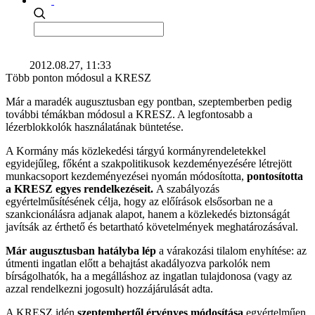
2012.08.27, 11:33
Több ponton módosul a KRESZ
Már a maradék augusztusban egy pontban, szeptemberben pedig
további témákban módosul a KRESZ. A legfontosabb a
lézerblokkolók használatának büntetése.
A Kormány más közlekedési tárgyú kormányrendeletekkel
egyidejűleg, főként a szakpolitikusok kezdeményezésére létrejött
munkacsoport kezdeményezései nyomán módosította,
pontosította
a KRESZ egyes rendelkezéseit.
A szabályozás
egyértelműsítésének célja, hogy az előírások elsősorban ne a
szankcionálásra adjanak alapot, hanem a közlekedés biztonságát
javítsák az érthető és betartható követelmények meghatározásával.
Már augusztusban hatályba lép
a várakozási tilalom enyhítése: az
útmenti ingatlan előtt a behajtást akadályozva parkolók nem
bírságolhatók, ha a megálláshoz az ingatlan tulajdonosa (vagy az
azzal rendelkezni jogosult) hozzájárulását adta.
A KRESZ idén
szeptembertől érvényes módosítása
egyértelműen