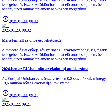
A meteorológiai előrejelzés szerint az Északi-középhegység tágabb
térségében és Észak-Alföldön fordulhat elő ónos eső, jellemzően
néhány tized milliméter, amely napközben megszűnik.
2025.01.23. 08:32
2025.01.23. 08:32
Ma is fennáll az ónos eső lehetősége
A meteorológiai előrejelzés szerint az Északi-középhegység tágabb
térségében és Észak-Alföldön fordulhat elő ónos eső, jellemzően
néhány tized milliméter, amely napközben megszűnik.
2024-ben az EU-ban nőtt az eladott új autók száma
Az Európai Unióban éves összevetésben 0,8 százalékkal, mintegy
10,6 millióra nőtt az eladott új autók száma.
2025.01.22. 09:21
2025.01.22. 09:21