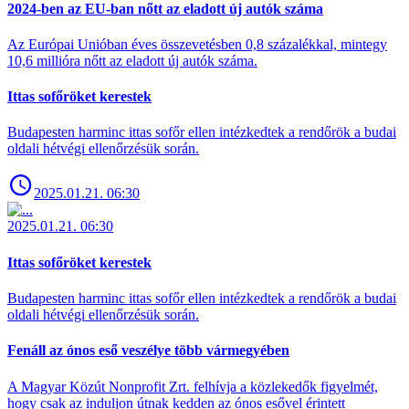
2024-ben az EU-ban nőtt az eladott új autók száma
Az Európai Unióban éves összevetésben 0,8 százalékkal, mintegy
10,6 millióra nőtt az eladott új autók száma.
Ittas sofőröket kerestek
Budapesten harminc ittas sofőr ellen intézkedtek a rendőrök a budai
oldali hétvégi ellenőrzésük során.
2025.01.21. 06:30
2025.01.21. 06:30
Ittas sofőröket kerestek
Budapesten harminc ittas sofőr ellen intézkedtek a rendőrök a budai
oldali hétvégi ellenőrzésük során.
Fenáll az ónos eső veszélye több vármegyében
A Magyar Közút Nonprofit Zrt. felhívja a közlekedők figyelmét,
hogy csak az induljon útnak kedden az ónos esővel érintett