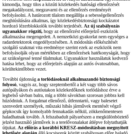
kimondja, hogy tilos a közúti közlekedés hatósági ellenőrzését
megakadályozni, megzavarni és az ellenőrzés eredményét
befolyásolni. A határozott tilalom megállítja a sebességellenőrzés
meghiúsítására alkalmas, így közlekedésbiztonsági kockázatot
hordozó lézerblokkolók további terjedését.
Az új szabályozás
ugyanakkor rögzíti,
hogy az ellenőrzést előrejelző eszközök
alkalmazása megengedett. A nemzetközi gyakorlat nem egységes a
radardetektorok engedélyezésében. A módosítás előkészítését
szolgáló szakmai vita eredménye szerint ezek az eszközök nem
befolyásolják olyan mértékben az ellenőrzések hatékonyságát, hogy
az szükségessé tenné tilalmukat. Ugyanakkor használatuk kedvező
hatása lehet, hogy az előrejelzés alapján az autós óvatosabban,
körültekintőbben vezet.
További újdonság
a torlódásoknál alkalmazandó biztonsági
folyosó
, vagyis az, hogy szeptembertől a két vagy több sávos
autópályákon és autóutakon közlekedőknek torlódáshoz érve a
legbelső sávban balra, míg a többi sávokban szorosan jobbra kell
húzódniuk. A forgalmat ellenőrző, útfenntartó, vagy balesetet
szenvedett személyek, műszaki hibás járművek mentését végző
gépkocsik így komolyabb fennakadás nélkül, zökkenőmentesen
haladhatnak tovább. A felszabadult pályarészen a megkülönböztető
jelzést használó járművek is a terelővonalakat átlépve folytathatják
útjukat.
Az előírás a korábbi KRESZ-módosításban megnyitott
lehetőség alapján
álló kocsisorok között szabályosan előre haladó