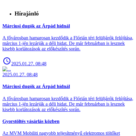
Hírajánló
Márciusi dugók az Árpád hídnál
A fővárosban hamarosan kezdődik a Flórián téri felüljárók felújítása,
március 1-jén lezárják a déli hidat. De már februárban is lesznek
kisebb korlátozások az előkészítés során.
2025.01.27. 08:48
2025.01.27. 08:48
Márciusi dugók az Árpád hídnál
A fővárosban hamarosan kezdődik a Flórián téri felüljárók felújítása,
március 1-jén lezárják a déli hidat. De már februárban is lesznek
kisebb korlátozások az előkészítés során.
Gyorstöltés vásárlás közben
Az MVM Mobiliti nagyobb teljesítményű elektromos töltőket