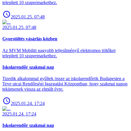
telepített 10 szupermarkethez.
2025.01.25. 07:48
2025.01.25. 07:48
Gyorstöltés vásárlás közben
Az MVM Mobiliti nagyobb teljesítményű elektromos töltőket
telepített 10 szupermarkethez.
Iskolarendőr szakmai nap
Tizedik alkalommal gyűltek össze az iskolarendőrök Budapesten a
Teve utcai Rendőrségi Igazgatási Központban, hogy szakmai napon
tekintsenek vissza az elmúlt évre.
2025.01.24. 17:24
2025.01.24. 17:24
Iskolarendőr szakmai nap