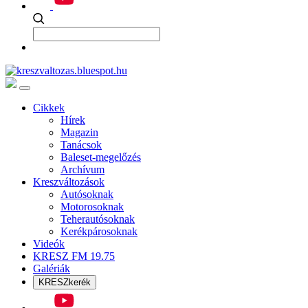
Cikkek
Hírek
Magazin
Tanácsok
Baleset-megelőzés
Archívum
Kreszváltozások
Autósoknak
Motorosoknak
Teherautósoknak
Kerékpárosoknak
Videók
KRESZ FM 19.75
Galériák
KRESZkerék