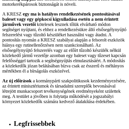
motorkerékpárosok biztonságát is növeli.
A KRESZ
egy ma is hatályos rendelkezésének pontosításával
baleset vagy egy gépkocsi kigyulladása esetén a nem érintett
járművek vezetői
kötelesek lesznek tőlük elvárható módon
segítséget nyújtani, és ehhez a rendelkezésükre álló elsősegélynyújtó
felszerelést vagy tűzoltó készüléket használni vagy átadni. A
pontosítás nyomán a KRESZ szabályai alapján a felsorolt eszközök
hiánya egy rutinellenőrzésen nem szankcionálható. Az
elsősegélynyújtó felszerelés vagy az előírt tűzoltó készülék nélkül
közlekedő jármű vezetője azonban egy baleset vagy tűzeset kapcsán
felelősséggel tartozik a segítségnyújtás elmulasztásáért. A módosítás
a közlekedők józan belátásában bízva csak az ésszerű és méltányos
mértékben él a bírságolás eszközével.
Az új előírások
a kormánypárti szakpolitikusok kezdeményezésére,
az érintett minisztériumok és társadalmi szereplők bevonásával
létrejött munkacsoport tevékenységének eredményeként születtek
meg. A testület a jövőben is folytatja működését a jogszabályi
környezet közlekedők számára kedvező átalakítása érdekében.
Legfrissebbek