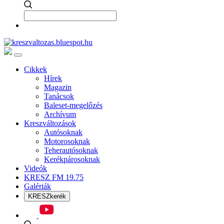
Cikkek
Hírek
Magazin
Tanácsok
Baleset-megelőzés
Archívum
Kreszváltozások
Autósoknak
Motorosoknak
Teherautósoknak
Kerékpárosoknak
Videók
KRESZ FM 19.75
Galériák
KRESZkerék