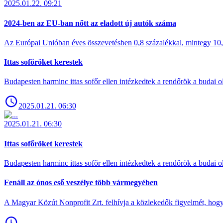
2025.01.22. 09:21
2024-ben az EU-ban nőtt az eladott új autók száma
Az Európai Unióban éves összevetésben 0,8 százalékkal, mintegy 10,6 
Ittas sofőröket kerestek
Budapesten harminc ittas sofőr ellen intézkedtek a rendőrök a budai ol
2025.01.21. 06:30
2025.01.21. 06:30
Ittas sofőröket kerestek
Budapesten harminc ittas sofőr ellen intézkedtek a rendőrök a budai ol
Fenáll az ónos eső veszélye több vármegyében
A Magyar Közút Nonprofit Zrt. felhívja a közlekedők figyelmét, hogy c