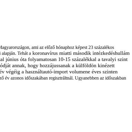
.
 Magyarországon, ami az előző hónaphoz képest 23 százalékos
koronavírus miatti második intézkedéshullám
 alapján. Tehát a
al június óta folyamatosan 10-15 százalékkal a tavalyi szint
dját annak, hogy hozzájussanak a külföldön kinézett
 év végéig a használtautó-import volumene éves szinten
őző év azonos időszakában regisztráltnál. Ugyanebben az időszakban