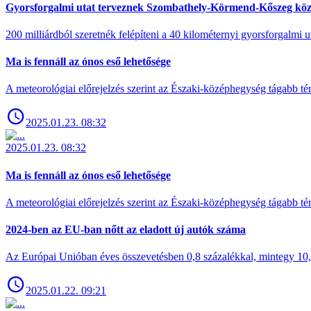
Gyorsforgalmi utat terveznek Szombathely-Körmend-Kőszeg köz
200 milliárdból szeretnék felépíteni a 40 kilométernyi gyorsforgalmi ut
Ma is fennáll az ónos eső lehetősége
A meteorológiai előrejelzés szerint az Északi-középhegység tágabb t
2025.01.23. 08:32
2025.01.23. 08:32
Ma is fennáll az ónos eső lehetősége
A meteorológiai előrejelzés szerint az Északi-középhegység tágabb t
2024-ben az EU-ban nőtt az eladott új autók száma
Az Európai Unióban éves összevetésben 0,8 százalékkal, mintegy 10,6 
2025.01.22. 09:21