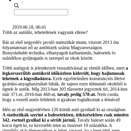
2019.06.18, 06:41
Több az autótűz, tehetetlenek vagyunk ellene?
Bár az első negyedév javuló statisztikát mutat, viszont 2013 óta
folyamatosan nő az autótüzek száma Magyarországon.
Bonyolultabb technika, elhanyagolt karbantartás, balesetek és
szándékos gyújtogatás is szerepel az okok között.
Több autógyár is jelentkezett visszahívással az elmúlt időben, mert
a
legkorszerűbb autóikról időközben kiderült, hogy hajlamosak
lehetnek a kigyulladásra.
Ezek egyértelműen konstrukciós illetve
gyártási-anyaghasználati hibák, de sajnos ezen túlmutató okokból is
égnek le autók. Míg 2013-ban 305 tűzesetet jegyeztek fel, 2014-ben
már 371-et, 2016-ban 460-at,
tavaly pedig 578-at.
Nem csoda,
hogy a vezető autós felületek is gyakran foglalkoztak a témával!
Idén az első negyedévben 120 körüli autó gyulladt ki az országban.
A statisztikák szerint a balesetekben, ütközésekben csak minden
342. esetnél gyullad ki a sérült jármű.
Tavaly baleset során 49
kocsi égett ki, ez kevesebb mint az összeset 10 százaléka. A
járműtűz akár életveszélyes is lehet, viszont, ha a bent ülök nem