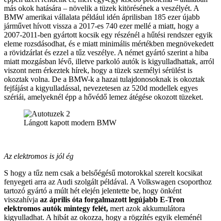
más okok hatására – növelik a tüzek kitörésének a veszélyét. A
BMW amerikai vállalata például idén áprilisban 185 ezer újabb
járművet hívott vissza a 2017-es 740 ezer mellé a miatt, hogy a
2007-2011-ben gyártott kocsik egy részénél a hűtési rendszer egyik
eleme rozsdásodhat, és e miatt minimális mértékben megnövekedett
a rövidzárlat és ezzel a tűz veszélye. A német gyártó szerint a hiba
miatt mozgásban lévő, illetve parkoló autók is kigyulladhattak, arról
viszont nem érkeztek hírek, hogy a tüzek személyi sérülést is
okoztak volna. De a BMW-k a hazai tulajdonosoknak is okoztak
fejfájást a kigyulladással, nevezetesen az 520d modellek egyes
szériái, amelyeknél épp a hővédő lemez átégése okozott tüzeket.
Lángott kapott modern BMW
Az elektromos is jól ég
S hogy a tűz nem csak a belsőégésű motorokkal szerelt kocsikat
fenyegeti arra az Audi szolgált példával. A Volkswagen csoporthoz
tartozó gyártó a múlt hét elején jelentette be, hogy önként
visszahívja
az április óta forgalmazott legújabb E-Tron
elektromos autók mintegy felét,
mert azok akkumulátora
kigyulladhat. A hibát az okozza, hogy a rögzítés egyik eleménél