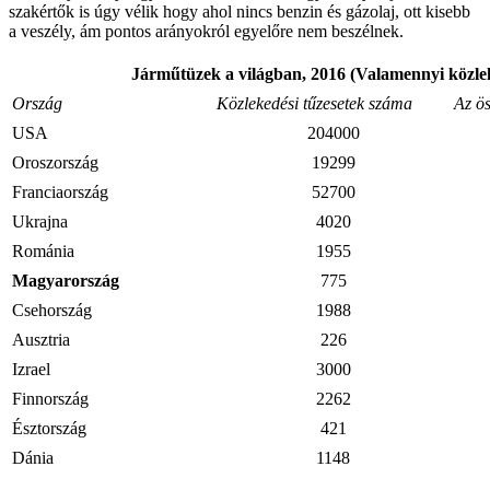
szakértők is úgy vélik hogy ahol nincs benzin és gázolaj, ott kisebb
a veszély, ám pontos arányokról egyelőre nem beszélnek.
Járműtüzek a világban, 2016 (Valamennyi közlek
Ország
Közlekedési tűzesetek száma
Az ös
USA
204000
Oroszország
19299
Franciaország
52700
Ukrajna
4020
Románia
1955
Magyarország
775
Csehország
1988
Ausztria
226
Izrael
3000
Finnország
2262
Észtország
421
Dánia
1148