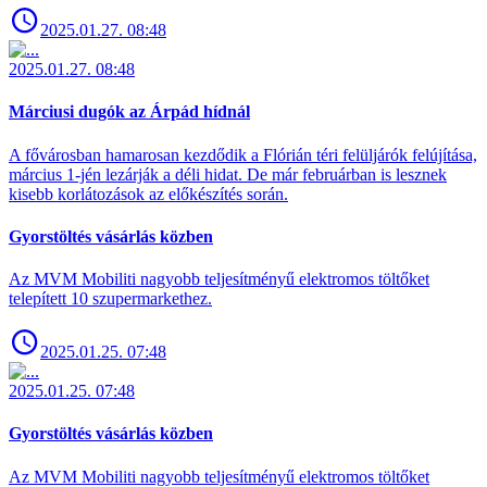
2025.01.27. 08:48
2025.01.27. 08:48
Márciusi dugók az Árpád hídnál
A fővárosban hamarosan kezdődik a Flórián téri felüljárók felújítása,
március 1-jén lezárják a déli hidat. De már februárban is lesznek
kisebb korlátozások az előkészítés során.
Gyorstöltés vásárlás közben
Az MVM Mobiliti nagyobb teljesítményű elektromos töltőket
telepített 10 szupermarkethez.
2025.01.25. 07:48
2025.01.25. 07:48
Gyorstöltés vásárlás közben
Az MVM Mobiliti nagyobb teljesítményű elektromos töltőket