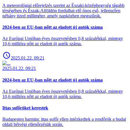
A meteorológiai előrejelzés szerint az Északi-középhegység tágabb
térségében és Észak-Alföldön fordulhat elő ónos eső, jellemzően
néhány tized milliméter, amely napközben megszűnik.
2024-ben az EU-ban nőtt az eladott új autók száma
Az Európai Unióban éves összevetésben 0,8 százalékkal, mintegy
10,6 millióra nőtt az eladott új autók száma.
2025.01.22. 09:21
2025.01.22. 09:21
2024-ben az EU-ban nőtt az eladott új autók száma
Az Európai Unióban éves összevetésben 0,8 százalékkal, mintegy
10,6 millióra nőtt az eladott új autók száma.
Ittas sofőröket kerestek
Budapesten harminc ittas sofőr ellen intézkedtek a rendőrök a budai
oldali hétvégi ellenőrzésük során.