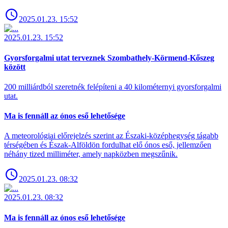
2025.01.23. 15:52
2025.01.23. 15:52
Gyorsforgalmi utat terveznek Szombathely-Körmend-Kőszeg
között
200 milliárdból szeretnék felépíteni a 40 kilométernyi gyorsforgalmi
utat.
Ma is fennáll az ónos eső lehetősége
A meteorológiai előrejelzés szerint az Északi-középhegység tágabb
térségében és Észak-Alföldön fordulhat elő ónos eső, jellemzően
néhány tized milliméter, amely napközben megszűnik.
2025.01.23. 08:32
2025.01.23. 08:32
Ma is fennáll az ónos eső lehetősége