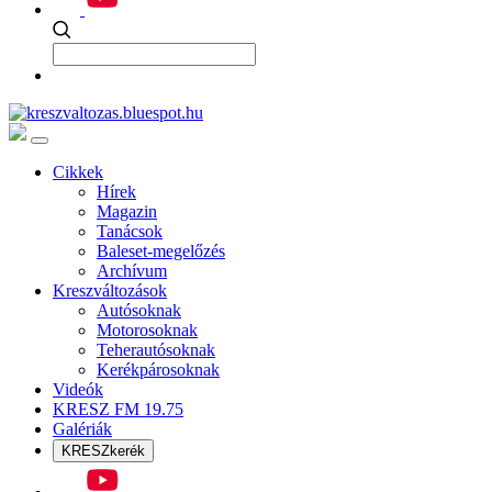
Cikkek
Hírek
Magazin
Tanácsok
Baleset-megelőzés
Archívum
Kreszváltozások
Autósoknak
Motorosoknak
Teherautósoknak
Kerékpárosoknak
Videók
KRESZ FM 19.75
Galériák
KRESZkerék