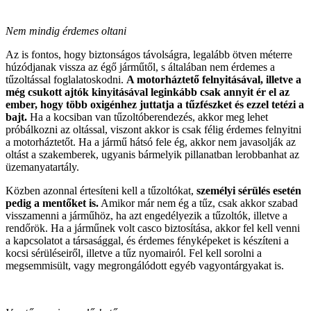
Nem mindig érdemes oltani
Az is fontos, hogy biztonságos távolságra, legalább ötven méterre
húzódjanak vissza az égő járműtől, s általában nem érdemes a
tűzoltással foglalatoskodni.
A motorháztető felnyitásával, illetve a
még csukott ajtók kinyitásával leginkább csak annyit ér el az
ember, hogy több oxigénhez juttatja a tűzfészket és ezzel tetézi a
bajt.
Ha a kocsiban van tűzoltóberendezés, akkor meg lehet
próbálkozni az oltással, viszont akkor is csak félig érdemes felnyitni
a motorháztetőt. Ha a jármű hátsó fele ég, akkor nem javasolják az
oltást a szakemberek, ugyanis bármelyik pillanatban lerobbanhat az
üzemanyatartály.
Közben azonnal értesíteni kell a tűzoltókat,
személyi sérülés esetén
pedig a mentőket is.
Amikor már nem ég a tűz, csak akkor szabad
visszamenni a járműhöz, ha azt engedélyezik a tűzoltók, illetve a
rendőrök. Ha a járműnek volt casco biztosítása, akkor fel kell venni
a kapcsolatot a társasággal, és érdemes fényképeket is készíteni a
kocsi sérüléseiről, illetve a tűz nyomairól. Fel kell sorolni a
megsemmisült, vagy megrongálódott egyéb vagyontárgyakat is.