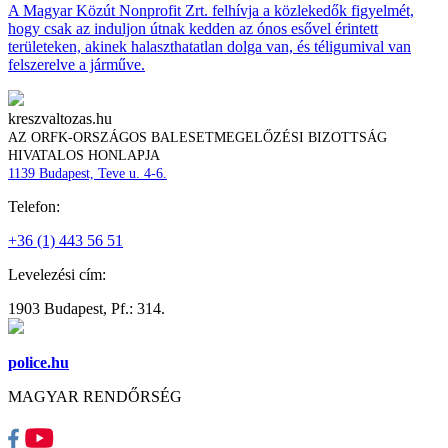
A Magyar Közút Nonprofit Zrt. felhívja a közlekedők figyelmét,
hogy csak az induljon útnak kedden az ónos esővel érintett
területeken, akinek halaszthatatlan dolga van, és téligumival van
felszerelve a járműve.
kreszvaltozas.hu
AZ ORFK-ORSZÁGOS BALESETMEGELŐZÉSI BIZOTTSÁG
HIVATALOS HONLAPJA
1139 Budapest, Teve u. 4-6.
Telefon:
+36 (1) 443 56 51
Levelezési cím:
1903 Budapest, Pf.: 314.
police.hu
MAGYAR RENDŐRSÉG