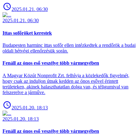
2025.01.21. 06:30
2025.01.21. 06:30
Ittas sofőröket kerestek
Budapesten harminc ittas sofőr ellen intézkedtek a rendőrök a budai
oldali hétvégi ellenőrzésük során.
Fenáll az ónos eső veszélye több vármegyében
A Magyar Közút Nonprofit Zrt. felhívja a közlekedők figyelmét,
hogy csak az induljon útnak kedden az ónos esővel érintett
területeken, akinek halaszthatatlan dolga van, és téligumival van
felszerelve a járműve.
2025.01.20. 18:13
2025.01.20. 18:13
Fenáll az ónos eső veszélye több vármegyében