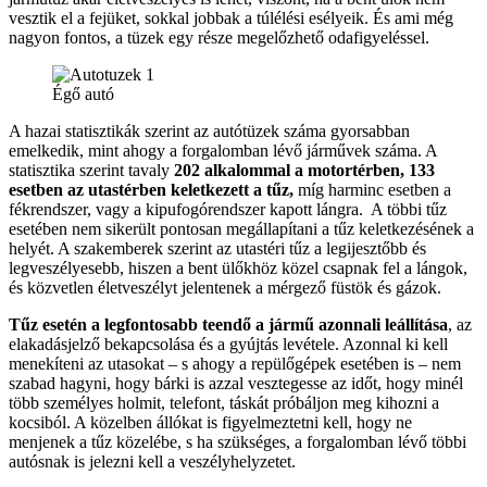
vesztik el a fejüket, sokkal jobbak a túlélési esélyeik. És ami még
nagyon fontos, a tüzek egy része megelőzhető odafigyeléssel.
Égő autó
A hazai statisztikák szerint az autótüzek száma gyorsabban
emelkedik, mint ahogy a forgalomban lévő járművek száma. A
statisztika szerint tavaly
202 alkalommal a motortérben, 133
esetben az utastérben keletkezett a tűz,
míg harminc esetben a
fékrendszer, vagy a kipufogórendszer kapott lángra. A többi tűz
esetében nem sikerült pontosan megállapítani a tűz keletkezésének a
helyét. A szakemberek szerint az utastéri tűz a legijesztőbb és
legveszélyesebb, hiszen a bent ülőkhöz közel csapnak fel a lángok,
és közvetlen életveszélyt jelentenek a mérgező füstök és gázok.
Tűz esetén a legfontosabb teendő a jármű azonnali leállítása
, az
elakadásjelző bekapcsolása és a gyújtás levétele. Azonnal ki kell
menekíteni az utasokat – s ahogy a repülőgépek esetében is – nem
szabad hagyni, hogy bárki is azzal vesztegesse az időt, hogy minél
több személyes holmit, telefont, táskát próbáljon meg kihozni a
kocsiból. A közelben állókat is figyelmeztetni kell, hogy ne
menjenek a tűz közelébe, s ha szükséges, a forgalomban lévő többi
autósnak is jelezni kell a veszélyhelyzetet.