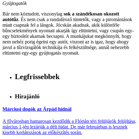
Gyújtogatók
Bár nem köztudott, viszonylag
sok a szándékosan okozott
autótűz
. És nem csak a randalírozó tüntetők, vagy a piromániások
miatt csapnak fel a lángok. Jócskán akadnak, akik különféle
bűncselekmények nyomait akarják így eltüntetni, vagy csupán egy-
egy biztosítót akarnak becsapni. A munkájukat megkönnyíti, hogy
nem nehéz porig égetni egy autót, viszont az is igaz, hogy ahogy
javul a tűzvizsgálók technikája és felkészültsége, annál nehezebb
eltüntetni egy-egy gyújtogatás nyomait.
Legfrissebbek
Hírajánló
Márciusi dugók az Árpád hídnál
A fővárosban hamarosan kezdődik a Flórián téri felüljárók felújítása,
március 1-jén lezárják a déli hidat. De már februárban is lesznek
kisebb korlátozások az előkészítés során.