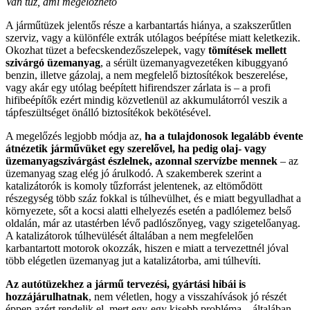
Van tűz, ami megelőzhető
A járműtüzek jelentős része a karbantartás hiánya, a szakszerűtlen
szerviz, vagy a különféle extrák utólagos beépítése miatt keletkezik.
Okozhat tüzet a befecskendezőszelepek, vagy
tömítések mellett
szivárgó üzemanyag
, a sérült üzemanyagvezetéken kibuggyanó
benzin, illetve gázolaj, a nem megfelelő biztosítékok beszerelése,
vagy akár egy utólag beépített hifirendszer zárlata is – a profi
hifibeépítők ezért mindig közvetlenül az akkumulátorról veszik a
tápfeszültséget önálló biztosítékok bekötésével.
A megelőzés legjobb módja az,
ha a tulajdonosok legalább évente
átnézetik járművüket egy szerelővel, ha pedig olaj- vagy
üzemanyagszivárgást észlelnek, azonnal szervízbe mennek
– az
üzemanyag szag elég jó árulkodó. A szakemberek szerint a
katalizátorók is komoly tűzforrást jelentenek, az eltömődött
részegység több száz fokkal is túlhevülhet, és e miatt begyulladhat a
környezete, sőt a kocsi alatti elhelyezés esetén a padlólemez belső
oldalán, már az utastérben lévő padlószőnyeg, vagy szigetelőanyag.
A katalizátorok túlhevülését általában a nem megfelelően
karbantartott motorok okozzák, hiszen e miatt a tervezettnél jóval
több elégetlen üzemanyag jut a katalizátorba, ami túlhevíti.
Az autótüzekhez a jármű tervezési, gyártási hibái is
hozzájárulhatnak
, nem véletlen, hogy a visszahívások jó részét
éppen azért rendelik el, mert egy-egy kisebb probléma – általában