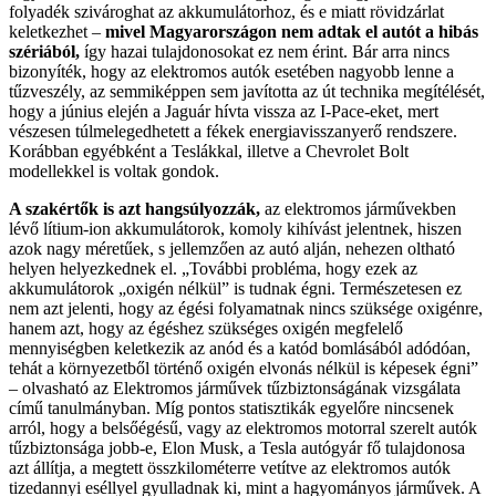
folyadék szivároghat az akkumulátorhoz, és e miatt rövidzárlat
keletkezhet –
mivel Magyarországon nem adtak el autót a hibás
szériából,
így hazai tulajdonosokat ez nem érint. Bár arra nincs
bizonyíték, hogy az elektromos autók esetében nagyobb lenne a
tűzveszély, az semmiképpen sem javította az út technika megítélését,
hogy a június elején a Jaguár hívta vissza az I-Pace-eket, mert
vészesen túlmelegedhetett a fékek energiavisszanyerő rendszere.
Korábban egyébként a Teslákkal, illetve a Chevrolet Bolt
modellekkel is voltak gondok.
A szakértők is azt hangsúlyozzák,
az elektromos járművekben
lévő lítium-ion akkumulátorok, komoly kihívást jelentnek, hiszen
azok nagy méretűek, s jellemzően az autó alján, nehezen oltható
helyen helyezkednek el. „További probléma, hogy ezek az
akkumulátorok „oxigén nélkül” is tudnak égni. Természetesen ez
nem azt jelenti, hogy az égési folyamatnak nincs szüksége oxigénre,
hanem azt, hogy az égéshez szükséges oxigén megfelelő
mennyiségben keletkezik az anód és a katód bomlásából adódóan,
tehát a környezetből történő oxigén elvonás nélkül is képesek égni”
– olvasható az Elektromos járművek tűzbiztonságának vizsgálata
című tanulmányban. Míg pontos statisztikák egyelőre nincsenek
arról, hogy a belsőégésű, vagy az elektromos motorral szerelt autók
tűzbiztonsága jobb-e, Elon Musk, a Tesla autógyár fő tulajdonosa
azt állítja, a megtett összkilométerre vetítve az elektromos autók
tizedannyi eséllyel gyulladnak ki, mint a hagyományos járművek. A