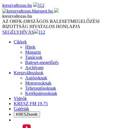
Skip
kreszvaltozas.hu
112
to
content
kreszvaltozas.hu
AZ ORFK-ORSZÁGOS BALESETMEGELŐZÉSI
BIZOTTSÁG HIVATALOS HONLAPJA
SEGÉLYHÍVÁS
112
Cikkek
Hírek
Magazin
Tanácsok
Baleset-megelőzés
Archívum
Kreszváltozások
Autósoknak
Motorosoknak
Teherautósoknak
Kerékpárosoknak
Videók
KRESZ FM 19.75
Galériák
KRESZkerék