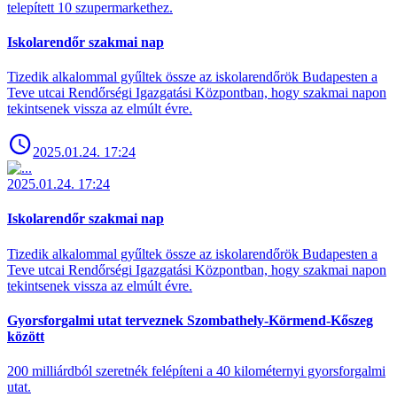
telepített 10 szupermarkethez.
Iskolarendőr szakmai nap
Tizedik alkalommal gyűltek össze az iskolarendőrök Budapesten a
Teve utcai Rendőrségi Igazgatási Központban, hogy szakmai napon
tekintsenek vissza az elmúlt évre.
2025.01.24. 17:24
2025.01.24. 17:24
Iskolarendőr szakmai nap
Tizedik alkalommal gyűltek össze az iskolarendőrök Budapesten a
Teve utcai Rendőrségi Igazgatási Központban, hogy szakmai napon
tekintsenek vissza az elmúlt évre.
Gyorsforgalmi utat terveznek Szombathely-Körmend-Kőszeg
között
200 milliárdból szeretnék felépíteni a 40 kilométernyi gyorsforgalmi
utat.