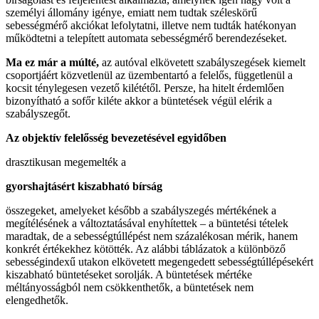
személyi állomány igénye, emiatt nem tudtak széleskörű
sebességmérő akciókat lefolytatni, illetve nem tudták hatékonyan
működtetni a telepített automata sebességmérő berendezéseket.
Ma ez már a múlté,
az autóval elkövetett szabályszegések kiemelt
csoportjáért közvetlenül az üzembentartó a felelős, függetlenül a
kocsit ténylegesen vezető kilététől. Persze, ha hitelt érdemlően
bizonyítható a sofőr kiléte akkor a büntetések végül elérik a
szabályszegőt.
Az objektív felelősség bevezetésével egyidőben
drasztikusan megemelték a
gyorshajtásért kiszabható bírság
összegeket, amelyeket később a szabályszegés mértékének a
megítélésének a változtatásával enyhítettek – a büntetési tételek
maradtak, de a sebességtúllépést nem százalékosan mérik, hanem
konkrét értékekhez kötötték. Az alábbi táblázatok a különböző
sebességindexű utakon elkövetett megengedett sebességtúllépésekért
kiszabható büntetéseket sorolják. A büntetések mértéke
méltányosságból nem csökkenthetők, a büntetések nem
elengedhetők.