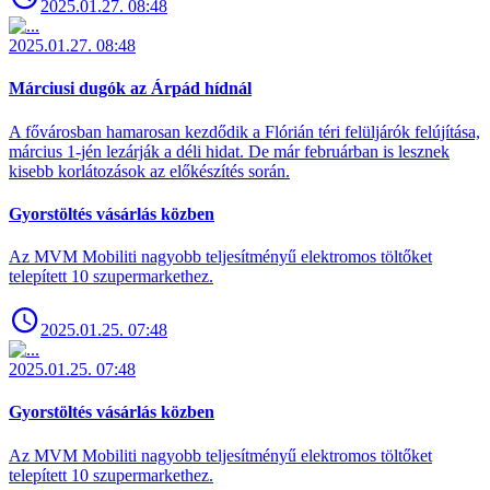
2025.01.27. 08:48
2025.01.27. 08:48
Márciusi dugók az Árpád hídnál
A fővárosban hamarosan kezdődik a Flórián téri felüljárók felújítása,
március 1-jén lezárják a déli hidat. De már februárban is lesznek
kisebb korlátozások az előkészítés során.
Gyorstöltés vásárlás közben
Az MVM Mobiliti nagyobb teljesítményű elektromos töltőket
telepített 10 szupermarkethez.
2025.01.25. 07:48
2025.01.25. 07:48
Gyorstöltés vásárlás közben
Az MVM Mobiliti nagyobb teljesítményű elektromos töltőket
telepített 10 szupermarkethez.