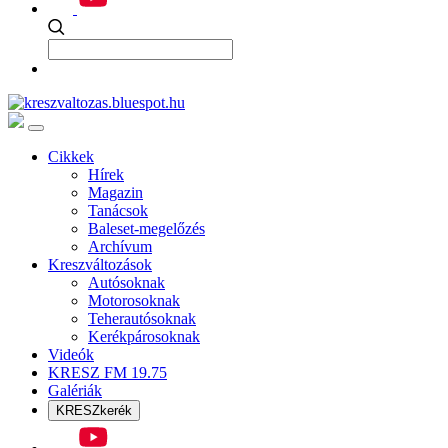
Cikkek
Hírek
Magazin
Tanácsok
Baleset-megelőzés
Archívum
Kreszváltozások
Autósoknak
Motorosoknak
Teherautósoknak
Kerékpárosoknak
Videók
KRESZ FM 19.75
Galériák
KRESZkerék