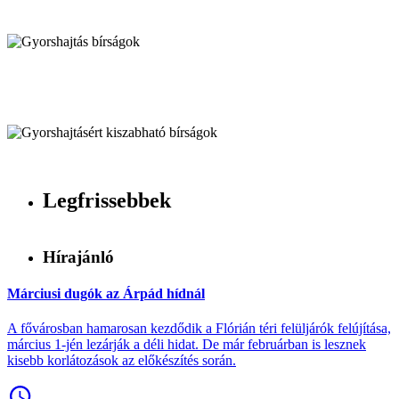
Legfrissebbek
Hírajánló
Márciusi dugók az Árpád hídnál
A fővárosban hamarosan kezdődik a Flórián téri felüljárók felújítása,
március 1-jén lezárják a déli hidat. De már februárban is lesznek
kisebb korlátozások az előkészítés során.