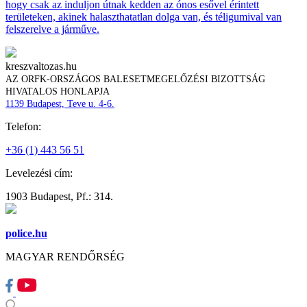
hogy csak az induljon útnak kedden az ónos esővel érintett
területeken, akinek halaszthatatlan dolga van, és téligumival van
felszerelve a járműve.
kreszvaltozas.hu
AZ ORFK-ORSZÁGOS BALESETMEGELŐZÉSI BIZOTTSÁG
HIVATALOS HONLAPJA
1139 Budapest, Teve u. 4-6.
Telefon:
+36 (1) 443 56 51
Levelezési cím:
1903 Budapest, Pf.: 314.
police.hu
MAGYAR RENDŐRSÉG