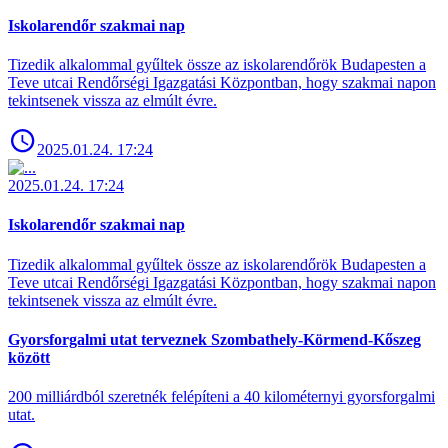
Iskolarendőr szakmai nap
Tizedik alkalommal gyűltek össze az iskolarendőrök Budapesten a
Teve utcai Rendőrségi Igazgatási Központban, hogy szakmai napon
tekintsenek vissza az elmúlt évre.
2025.01.24. 17:24
2025.01.24. 17:24
Iskolarendőr szakmai nap
Tizedik alkalommal gyűltek össze az iskolarendőrök Budapesten a
Teve utcai Rendőrségi Igazgatási Központban, hogy szakmai napon
tekintsenek vissza az elmúlt évre.
Gyorsforgalmi utat terveznek Szombathely-Körmend-Kőszeg
között
200 milliárdból szeretnék felépíteni a 40 kilométernyi gyorsforgalmi
utat.