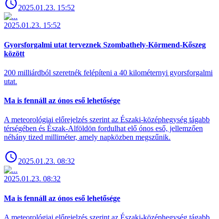
2025.01.23. 15:52
2025.01.23. 15:52
Gyorsforgalmi utat terveznek Szombathely-Körmend-Kőszeg
között
200 milliárdból szeretnék felépíteni a 40 kilométernyi gyorsforgalmi
utat.
Ma is fennáll az ónos eső lehetősége
A meteorológiai előrejelzés szerint az Északi-középhegység tágabb
térségében és Észak-Alföldön fordulhat elő ónos eső, jellemzően
néhány tized milliméter, amely napközben megszűnik.
2025.01.23. 08:32
2025.01.23. 08:32
Ma is fennáll az ónos eső lehetősége
A meteorológiai előrejelzés szerint az Északi-középhegység tágabb