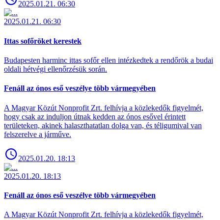
2025.01.21. 06:30
2025.01.21. 06:30
Ittas sofőröket kerestek
Budapesten harminc ittas sofőr ellen intézkedtek a rendőrök a budai
oldali hétvégi ellenőrzésük során.
Fenáll az ónos eső veszélye több vármegyében
A Magyar Közút Nonprofit Zrt. felhívja a közlekedők figyelmét,
hogy csak az induljon útnak kedden az ónos esővel érintett
területeken, akinek halaszthatatlan dolga van, és téligumival van
felszerelve a járműve.
2025.01.20. 18:13
2025.01.20. 18:13
Fenáll az ónos eső veszélye több vármegyében
A Magyar Közút Nonprofit Zrt. felhívja a közlekedők figyelmét,