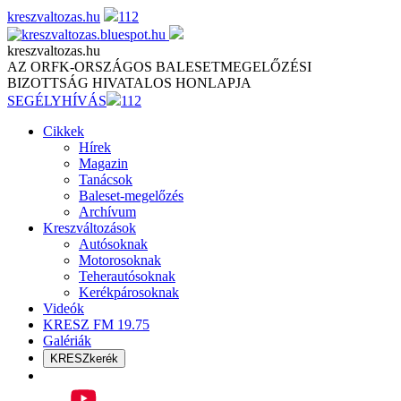
Skip
kreszvaltozas.hu
112
to
content
kreszvaltozas.hu
AZ ORFK-ORSZÁGOS BALESETMEGELŐZÉSI
BIZOTTSÁG HIVATALOS HONLAPJA
SEGÉLYHÍVÁS
112
Cikkek
Hírek
Magazin
Tanácsok
Baleset-megelőzés
Archívum
Kreszváltozások
Autósoknak
Motorosoknak
Teherautósoknak
Kerékpárosoknak
Videók
KRESZ FM 19.75
Galériák
KRESZkerék