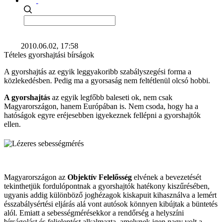
2010.06.02, 17:58
Tételes gyorshajtási bírságok
A gyorshajtás az egyik leggyakoribb szabályszegési forma a
közlekedésben. Pedig ma a gyorsaság nem feltétlenül olcsó hobbi.
A gyorshajtás
az egyik legfőbb baleseti ok, nem csak
Magyarországon, hanem Európában is. Nem csoda, hogy ha a
hatóságok egyre eréjesebben igyekeznek fellépni a gyorshajtók
ellen.
Magyarországon az
Objektív Felelősség
elvének a bevezetését
tekinthetjük fordulópontnak a gyorshajtók hatékony kiszűrésében,
ugyanis addig különböző joghézagok kiskapuit kihasználva a lemért
ésszabálysértési eljárás alá vont autósok könnyen kibújtak a büntetés
alól. Emiatt a sebességmérésekkor a rendőrség a helyszíni
bírságolást és feljelentést alkalmazta, amelynek igen nagy volt a