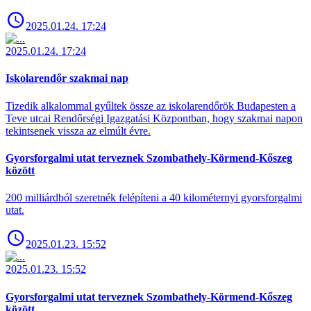
2025.01.24. 17:24
2025.01.24. 17:24
Iskolarendőr szakmai nap
Tizedik alkalommal gyűltek össze az iskolarendőrök Budapesten a
Teve utcai Rendőrségi Igazgatási Központban, hogy szakmai napon
tekintsenek vissza az elmúlt évre.
Gyorsforgalmi utat terveznek Szombathely-Körmend-Kőszeg
között
200 milliárdból szeretnék felépíteni a 40 kilométernyi gyorsforgalmi
utat.
2025.01.23. 15:52
2025.01.23. 15:52
Gyorsforgalmi utat terveznek Szombathely-Körmend-Kőszeg
között