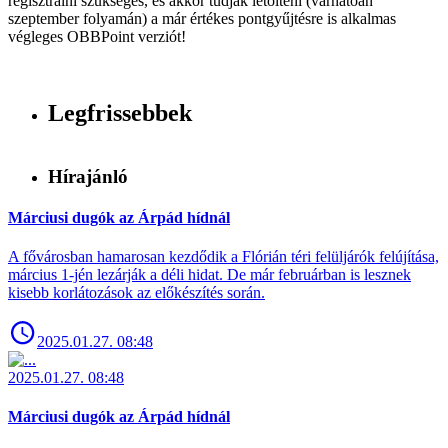
regisztrálni szükséges, és akkor tudják letölteni (várhatóan
szeptember folyamán) a már értékes pontgyűjtésre is alkalmas
végleges OBBPoint verziót!
Legfrissebbek
Hírajánló
Márciusi dugók az Árpád hídnál
A fővárosban hamarosan kezdődik a Flórián téri felüljárók felújítása,
március 1-jén lezárják a déli hidat. De már februárban is lesznek
kisebb korlátozások az előkészítés során.
2025.01.27. 08:48
2025.01.27. 08:48
Márciusi dugók az Árpád hídnál