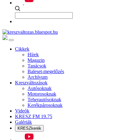
Cikkek
Hírek
Magazin
Tanácsok
Baleset-megelőzés
Archívum
Kreszváltozások
Autósoknak
Motorosoknak
Teherautósoknak
Kerékpárosoknak
Videók
KRESZ FM 19.75
Galériák
KRESZkerék