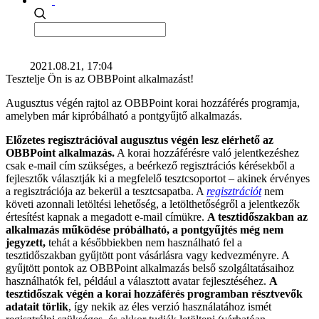
2021.08.21, 17:04
Tesztelje Ön is az OBBPoint alkalmazást!
Augusztus végén rajtol az OBBPoint korai hozzáférés programja,
amelyben már kipróbálható a pontgyűjtő alkalmazás.
Előzetes regisztrációval augusztus végén lesz elérhető az
OBBPoint alkalmazás.
A korai hozzáférésre való jelentkezéshez
csak e-mail cím szükséges, a beérkező regisztrációs kérésekből a
fejlesztők választják ki a megfelelő tesztcsoportot – akinek érvényes
a regisztrációja az bekerül a tesztcsapatba. A
regisztrációt
nem
követi azonnali letöltési lehetőség, a letölthetőségről a jelentkezők
értesítést kapnak a megadott e-mail címükre.
A tesztidőszakban az
alkalmazás működése próbálható, a pontgyűjtés még nem
jegyzett,
tehát a későbbiekben nem használható fel a
tesztidőszakban gyűjtött pont vásárlásra vagy kedvezményre. A
gyűjtött pontok az OBBPoint alkalmazás belső szolgáltatásaihoz
használhatók fel, például a választott avatar fejlesztéséhez.
A
tesztidőszak végén a korai hozzáférés programban résztvevők
adatait törlik
, így nekik az éles verzió használatához ismét