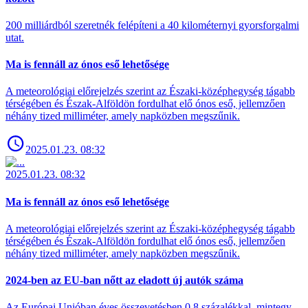
200 milliárdból szeretnék felépíteni a 40 kilométernyi gyorsforgalmi
utat.
Ma is fennáll az ónos eső lehetősége
A meteorológiai előrejelzés szerint az Északi-középhegység tágabb
térségében és Észak-Alföldön fordulhat elő ónos eső, jellemzően
néhány tized milliméter, amely napközben megszűnik.
2025.01.23. 08:32
2025.01.23. 08:32
Ma is fennáll az ónos eső lehetősége
A meteorológiai előrejelzés szerint az Északi-középhegység tágabb
térségében és Észak-Alföldön fordulhat elő ónos eső, jellemzően
néhány tized milliméter, amely napközben megszűnik.
2024-ben az EU-ban nőtt az eladott új autók száma
Az Európai Unióban éves összevetésben 0,8 százalékkal, mintegy