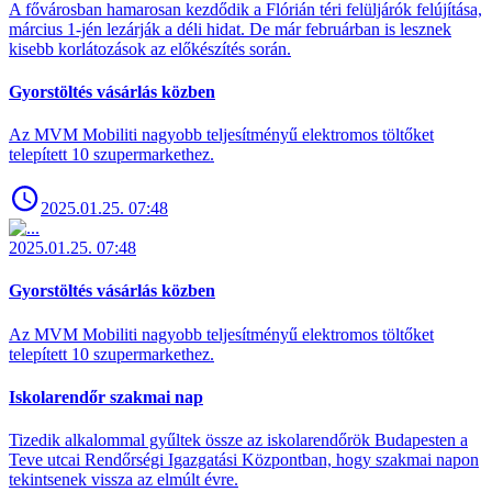
A fővárosban hamarosan kezdődik a Flórián téri felüljárók felújítása,
március 1-jén lezárják a déli hidat. De már februárban is lesznek
kisebb korlátozások az előkészítés során.
Gyorstöltés vásárlás közben
Az MVM Mobiliti nagyobb teljesítményű elektromos töltőket
telepített 10 szupermarkethez.
2025.01.25. 07:48
2025.01.25. 07:48
Gyorstöltés vásárlás közben
Az MVM Mobiliti nagyobb teljesítményű elektromos töltőket
telepített 10 szupermarkethez.
Iskolarendőr szakmai nap
Tizedik alkalommal gyűltek össze az iskolarendőrök Budapesten a
Teve utcai Rendőrségi Igazgatási Központban, hogy szakmai napon
tekintsenek vissza az elmúlt évre.