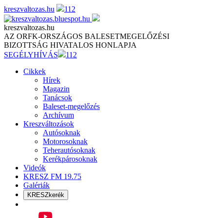
Skip
kreszvaltozas.hu
112
to
content
kreszvaltozas.hu
AZ ORFK-ORSZÁGOS BALESETMEGELŐZÉSI
BIZOTTSÁG HIVATALOS HONLAPJA
SEGÉLYHÍVÁS
112
Cikkek
Hírek
Magazin
Tanácsok
Baleset-megelőzés
Archívum
Kreszváltozások
Autósoknak
Motorosoknak
Teherautósoknak
Kerékpárosoknak
Videók
KRESZ FM 19.75
Galériák
KRESZkerék