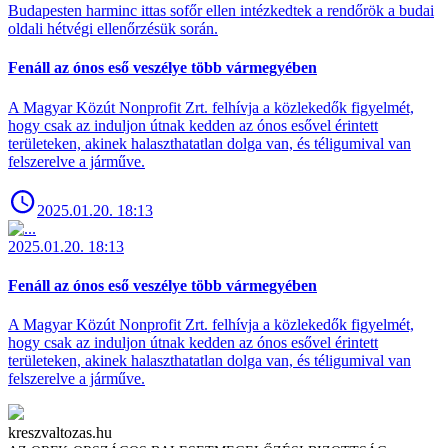
Budapesten harminc ittas sofőr ellen intézkedtek a rendőrök a budai
oldali hétvégi ellenőrzésük során.
Fenáll az ónos eső veszélye több vármegyében
A Magyar Közút Nonprofit Zrt. felhívja a közlekedők figyelmét,
hogy csak az induljon útnak kedden az ónos esővel érintett
területeken, akinek halaszthatatlan dolga van, és téligumival van
felszerelve a járműve.
2025.01.20. 18:13
2025.01.20. 18:13
Fenáll az ónos eső veszélye több vármegyében
A Magyar Közút Nonprofit Zrt. felhívja a közlekedők figyelmét,
hogy csak az induljon útnak kedden az ónos esővel érintett
területeken, akinek halaszthatatlan dolga van, és téligumival van
felszerelve a járműve.
kreszvaltozas.hu