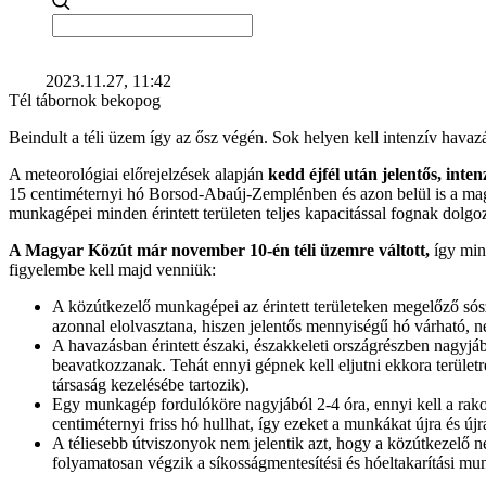
2023.11.27, 11:42
Tél tábornok bekopog
Beindult a téli üzem így az ősz végén. Sok helyen kell intenzív havaz
A meteorológiai előrejelzések alapján
kedd éjfél után jelentős, in
15 centiméternyi hó Borsod-Abaúj-Zemplénben és azon belül is a maga
munkagépei minden érintett területen teljes kapacitással fognak dolg
A Magyar Közút már november 10-én téli üzemre váltott,
így mind
figyelembe kell majd venniük:
A közútkezelő munkagépei az érintett területeken megelőző sószó
azonnal elolvasztana, hiszen jelentős mennyiségű hó várható, né
A havazásban érintett északi, északkeleti országrészben nagyjá
beavatkozzanak. Tehát ennyi gépnek kell eljutni ekkora terület
társaság kezelésébe tartozik).
Egy munkagép fordulóköre nagyjából 2-4 óra, ennyi kell a rakodá
centiméternyi friss hó hullhat, így ezeket a munkákat újra és új
A téliesebb útviszonyok nem jelentik azt, hogy a közútkezelő ne
folyamatosan végzik a síkosságmentesítési és hóeltakarítási m