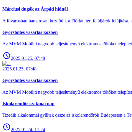
Márciusi dugók az Árpád hídnál
A fővárosban hamarosan kezdődik a Flórián téri felüljárók felújítása, 
Gyorstöltés vásárlás közben
Az MVM Mobiliti nagyobb teljesítményű elektromos töltőket telepíte
2025.01.25. 07:48
2025.01.25. 07:48
Gyorstöltés vásárlás közben
Az MVM Mobiliti nagyobb teljesítményű elektromos töltőket telepíte
Iskolarendőr szakmai nap
Tizedik alkalommal gyűltek össze az iskolarendőrök Budapesten a Tev
2025.01.24. 17:24