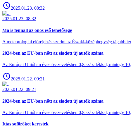
2025.01.23. 08:32
2025.01.23. 08:32
Ma is fennáll az ónos eső lehetősége
A meteorológiai előrejelzés szerint az Északi-középhegység tágabb t
2024-ben az EU-ban nőtt az eladott új autók száma
Az Európai Unióban éves összevetésben 0,8 százalékkal, mintegy 10,6 
2025.01.22. 09:21
2025.01.22. 09:21
2024-ben az EU-ban nőtt az eladott új autók száma
Az Európai Unióban éves összevetésben 0,8 százalékkal, mintegy 10,6 
Ittas sofőröket kerestek