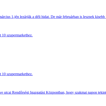
március 1-jén lezárják a déli hidat. De már februárban is lesznek kisebb 
tt 10 szupermarkethez.
tt 10 szupermarkethez.
e utcai Rendőrségi Igazgatási Központban, hogy szakmai napon tekints