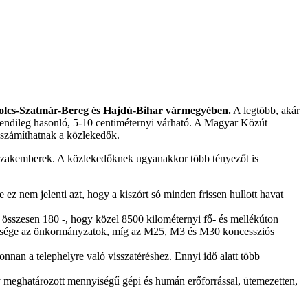
abolcs-Szatmár-Bereg és Hajdú-Bihar vármegyében.
A legtöbb, akár
rendileg hasonló, 5-10 centiméternyi várható. A Magyar Közút
a számíthatnak a közlekedők.
a szakemberek. A közlekedőknek ugyanakkor több tényezőt is
ez nem jelenti azt, hogy a kiszórt só minden frissen hullott havat
– összesen 180 -, hogy közel 8500 kilométernyi fő- és mellékúton
k többsége az önkormányzatok, míg az M25, M3 és M30 koncessziós
nnan a telephelyre való visszatéréshez. Ennyi idő alatt több
egy meghatározott mennyiségű gépi és humán erőforrással, ütemezetten,