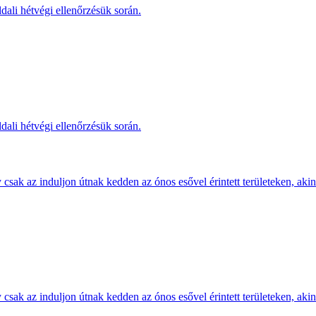
dali hétvégi ellenőrzésük során.
dali hétvégi ellenőrzésük során.
sak az induljon útnak kedden az ónos esővel érintett területeken, akine
sak az induljon útnak kedden az ónos esővel érintett területeken, akine