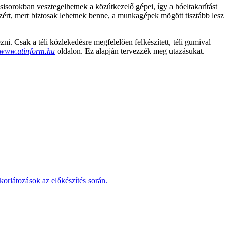
sisorokban vesztegelhetnek a közútkezelő gépei, így a hóeltakarítást
rt, mert biztosak lehetnek benne, a munkagépek mögött tisztább lesz
ni. Csak a téli közlekedésre megfelelően felkészített, téli gumival
www.utinform.hu
oldalon. Ez alapján tervezzék meg utazásukat.
korlátozások az előkészítés során.