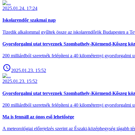
2025.01.24. 17:24
Iskolarendőr szakmai nap
Tizedik alkalommal gyűltek össze az iskolarendőrök Budapesten a Tev
Gyorsforgalmi utat terveznek Szombathely-Körmend-Kőszeg köz
200 milliárdból szeretnék felépíteni a 40 kilométernyi gyorsforgalmi ut
2025.01.23. 15:52
2025.01.23. 15:52
Gyorsforgalmi utat terveznek Szombathely-Körmend-Kőszeg köz
200 milliárdból szeretnék felépíteni a 40 kilométernyi gyorsforgalmi ut
Ma is fennáll az ónos eső lehetősége
A meteorológiai előrejelzés szerint az Északi-középhegység tágabb t