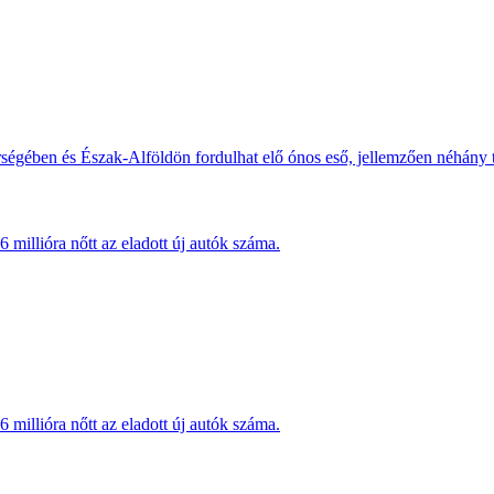
érségében és Észak-Alföldön fordulhat elő ónos eső, jellemzően néhány
millióra nőtt az eladott új autók száma.
millióra nőtt az eladott új autók száma.