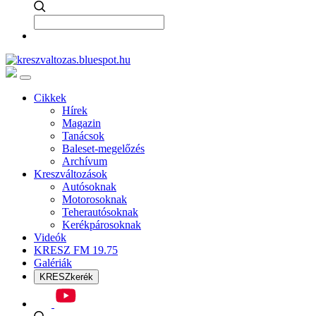
Cikkek
Hírek
Magazin
Tanácsok
Baleset-megelőzés
Archívum
Kreszváltozások
Autósoknak
Motorosoknak
Teherautósoknak
Kerékpárosoknak
Videók
KRESZ FM 19.75
Galériák
KRESZkerék