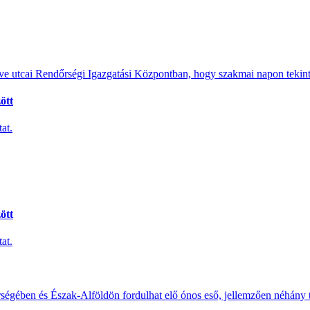
e utcai Rendőrségi Igazgatási Központban, hogy szakmai napon tekints
ött
at.
ött
at.
érségében és Észak-Alföldön fordulhat elő ónos eső, jellemzően néhány