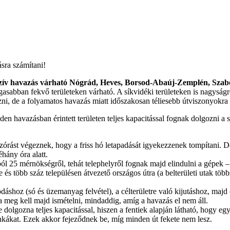
ásra számítani!
tenzív havazás várható Nógrád, Heves, Borsod-Abaúj-Zemplén, Sz
sabban fekvő területeken várható. A síkvidéki területeken is nagyság
ozni, de a folyamatos havazás miatt időszakosan téliesebb útviszonyokr
en havazásban érintett területen teljes kapacitással fognak dolgozni 
rást végeznek, hogy a friss hó letapadását igyekezzenek tompítani. De 
hány óra alatt.
ból 25 mérnökségről, tehát telephelyről fognak majd elindulni a gépek 
re és több száz településen átvezető országos útra (a belterületi uta
shoz (só és üzemanyag felvétel), a célterületre való kijutáshoz, majd o
ra meg kell majd ismételni, mindaddig, amíg a havazás el nem áll.
 dolgozna teljes kapacitással, hiszen a fentiek alapján látható, hogy 
unkákat. Ezek akkor fejeződnek be, míg minden út fekete nem lesz.