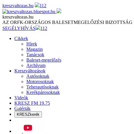
Skip
kreszvaltozas.hu
112
to
content
kreszvaltozas.hu
AZ ORFK-ORSZÁGOS BALESETMEGELŐZÉSI BIZOTTSÁG
SEGÉLYHÍVÁS
112
Cikkek
Hírek
Magazin
Tanácsok
Baleset-megelőzés
Archívum
Kreszváltozások
Autósoknak
Motorosoknak
Teherautósoknak
Kerékpárosoknak
Videók
KRESZ FM 19.75
Galériák
KRESZkerék