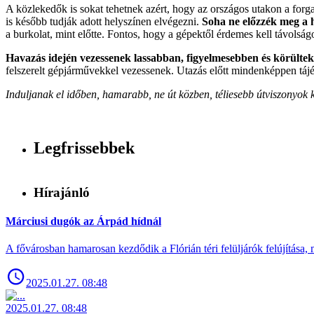
A közlekedők is sokat tehetnek azért, hogy az országos utakon a forga
is később tudják adott helyszínen elvégezni.
Soha ne előzzék meg a 
a burkolat, mint előtte. Fontos, hogy a gépektől érdemes kell távolságot
Havazás idején vezessenek lassabban, figyelmesebben és körülte
felszerelt gépjárművekkel vezessenek. Utazás előtt mindenképpen tájék
Induljanak el időben, hamarabb, ne út közben, téliesebb útviszonyok k
Legfrissebbek
Hírajánló
Márciusi dugók az Árpád hídnál
A fővárosban hamarosan kezdődik a Flórián téri felüljárók felújítása, 
2025.01.27. 08:48
2025.01.27. 08:48