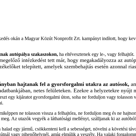
dés okán a Magyar Közút Nonprofit Zrt. kampányt indított, hogy keveseb
tnak autópálya szakaszokon,
ha eltévesztenek egy le-, vagy felhajtót.
egelőző intézkedést tett már, hogy megakadályozza az autóp
előket telepített, amelyek szembehajtás esetén azonnal riasz
ányban hajtanak fel a gyorsforgalmi utakra az autósok,
am
atbankjában, netes felületeken. Ezekre a helyzetekre nyújt me
eszt egy kijáratot gyorsforgalmi úton, soha ne forduljon vagy tolasson 
i.
képpen ne tolasson vissza a felhajtóra, ne forduljon meg és ne hajtson 
on meg. Az utazók vegyék a láthatósági mellényt, szálljanak ki az autóbó
alad egy jármű, csökkenteni kell a sebességet, növelni a követési távol
útnál vagy pihenőhelynél, amíg elmúlik a veszély. Ha valaki forgalomma