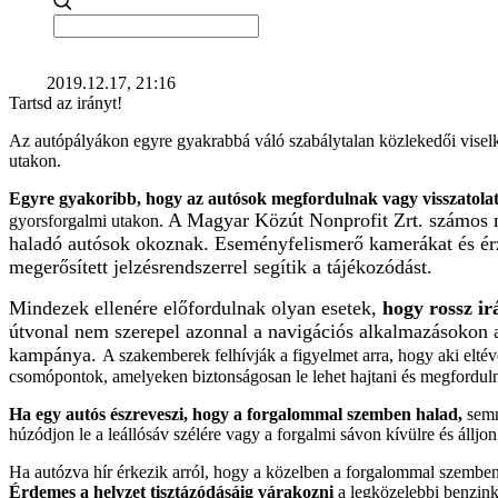
2019.12.17, 21:16
Tartsd az irányt!
Az autópályákon egyre gyakrabbá váló szabálytalan közlekedői viselke
utakon.
Egyre gyakoribb, hogy az autósok megfordulnak vagy visszatola
A Magyar Közút Nonprofit Zrt. számos m
gyorsforgalmi utakon.
haladó autósok okoznak. Eseményfelismerő kamerákat és érzék
megerősített jelzésrendszerrel segítik a tájékozódást.
Mindezek ellenére előfordulnak olyan esetek,
hogy rossz ir
útvonal nem szerepel azonnal a navigációs alkalmazásokon ad
kampánya.
A szakemberek felhívják a figyelmet arra, hogy aki eltév
csomópontok, amelyeken biztonságosan le lehet hajtani és megforduln
Ha egy autós észreveszi, hogy a forgalommal szemben halad,
semmi
húzódjon le a leállósáv szélére vagy a forgalmi sávon kívülre és állj
Ha autózva hír érkezik arról, hogy a közelben a forgalommal szemben h
Érdemes a helyzet tisztázódásáig várakozni
a legközelebbi benzink