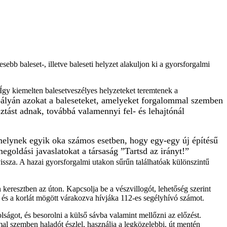
b baleset-, illetve baleseti helyzet alakuljon ki a gyorsforgalmi
 Így kiemelten balesetveszélyes helyzeteket teremtenek a
ályán azokat a baleseteket, amelyeket forgalommal szemben
tást adnak, továbbá valamennyi fel- és lehajtónál
elynek egyik oka számos esetben, hogy egy-egy új építésű
goldási javaslatokat a társaság ”Tartsd az irányt!”
vissza. A hazai gyorsforgalmi utakon sűrűn találhatóak különszintű
keresztben az úton. Kapcsolja be a vészvillogót, lehetőség szerint
l és a korlát mögött várakozva hívjáka 112-es segélyhívó számot.
ságot, és besorolni a külső sávba valamint mellőzni az előzést.
l szemben haladót észlel, használja a legközelebbi, út mentén