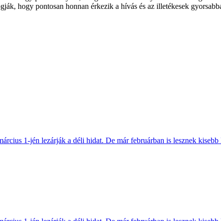
 fogják, hogy pontosan honnan érkezik a hívás és az illetékesek gyorsabb
március 1-jén lezárják a déli hidat. De már februárban is lesznek kisebb 