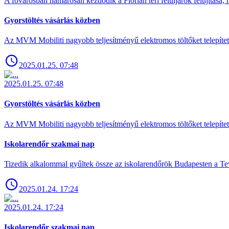
A fővárosban hamarosan kezdődik a Flórián téri felüljárók felújítása, 
Gyorstöltés vásárlás közben
Az MVM Mobiliti nagyobb teljesítményű elektromos töltőket telepíte
2025.01.25. 07:48
2025.01.25. 07:48
Gyorstöltés vásárlás közben
Az MVM Mobiliti nagyobb teljesítményű elektromos töltőket telepíte
Iskolarendőr szakmai nap
Tizedik alkalommal gyűltek össze az iskolarendőrök Budapesten a Tev
2025.01.24. 17:24
2025.01.24. 17:24
Iskolarendőr szakmai nap