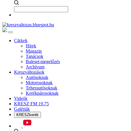
Cikkek
Hírek
Magazin
Tanácsok
Baleset-megelőzés
Archívum
Kreszváltozások
Autósoknak
Motorosoknak
Teherautósoknak
Kerékpárosoknak
Videók
KRESZ FM 19.75
Galériák
KRESZkerék