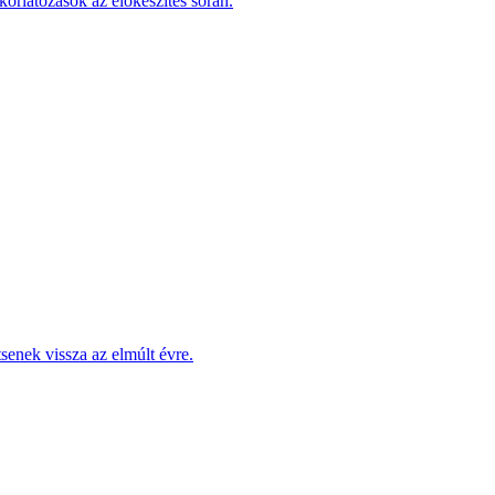
korlátozások az előkészítés során.
enek vissza az elmúlt évre.