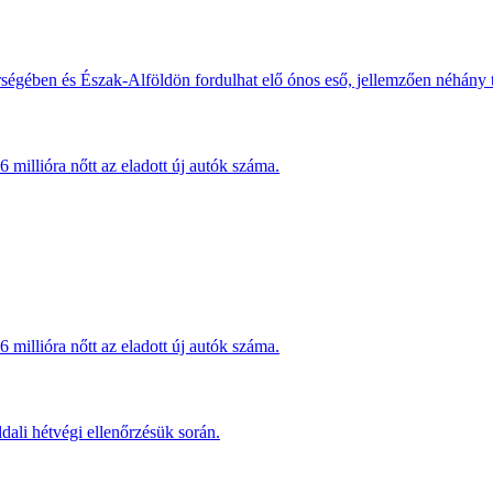
érségében és Észak-Alföldön fordulhat elő ónos eső, jellemzően néhány
millióra nőtt az eladott új autók száma.
millióra nőtt az eladott új autók száma.
dali hétvégi ellenőrzésük során.