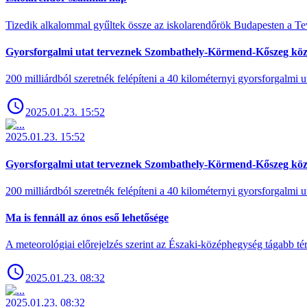
Tizedik alkalommal gyűltek össze az iskolarendőrök Budapesten a Tev
Gyorsforgalmi utat terveznek Szombathely-Körmend-Kőszeg köz
200 milliárdból szeretnék felépíteni a 40 kilométernyi gyorsforgalmi ut
2025.01.23. 15:52
2025.01.23. 15:52
Gyorsforgalmi utat terveznek Szombathely-Körmend-Kőszeg köz
200 milliárdból szeretnék felépíteni a 40 kilométernyi gyorsforgalmi ut
Ma is fennáll az ónos eső lehetősége
A meteorológiai előrejelzés szerint az Északi-középhegység tágabb t
2025.01.23. 08:32
2025.01.23. 08:32