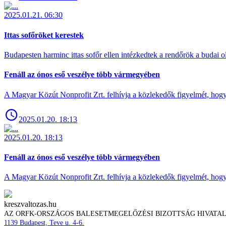
2025.01.21. 06:30
Ittas sofőröket kerestek
Budapesten harminc ittas sofőr ellen intézkedtek a rendőrök a budai ol
Fenáll az ónos eső veszélye több vármegyében
A Magyar Közút Nonprofit Zrt. felhívja a közlekedők figyelmét, hogy c
2025.01.20. 18:13
2025.01.20. 18:13
Fenáll az ónos eső veszélye több vármegyében
A Magyar Közút Nonprofit Zrt. felhívja a közlekedők figyelmét, hogy c
kreszvaltozas.hu
AZ ORFK-ORSZÁGOS BALESETMEGELŐZÉSI BIZOTTSÁG HIVATA
1139 Budapest, Teve u. 4-6.