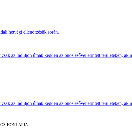
dali hétvégi ellenőrzésük során.
sak az induljon útnak kedden az ónos esővel érintett területeken, akine
sak az induljon útnak kedden az ónos esővel érintett területeken, akine
LOS HONLAPJA