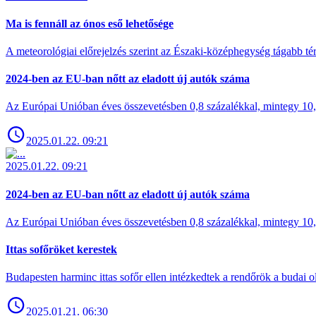
Ma is fennáll az ónos eső lehetősége
A meteorológiai előrejelzés szerint az Északi-középhegység tágabb t
2024-ben az EU-ban nőtt az eladott új autók száma
Az Európai Unióban éves összevetésben 0,8 százalékkal, mintegy 10,6 
2025.01.22. 09:21
2025.01.22. 09:21
2024-ben az EU-ban nőtt az eladott új autók száma
Az Európai Unióban éves összevetésben 0,8 százalékkal, mintegy 10,6 
Ittas sofőröket kerestek
Budapesten harminc ittas sofőr ellen intézkedtek a rendőrök a budai ol
2025.01.21. 06:30