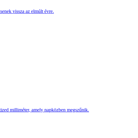
enek vissza az elmúlt évre.
 tized milliméter, amely napközben megszűnik.