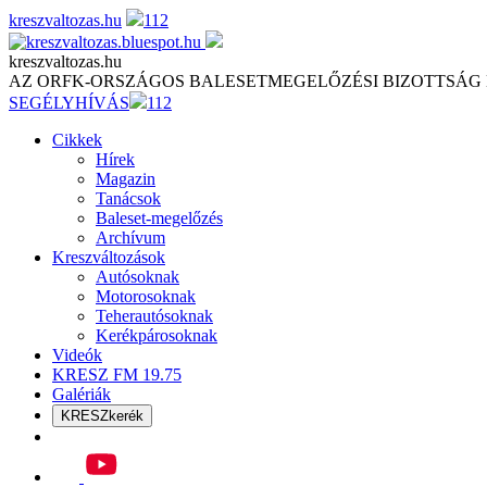
Skip
kreszvaltozas.hu
112
to
content
kreszvaltozas.hu
AZ ORFK-ORSZÁGOS BALESETMEGELŐZÉSI BIZOTTSÁG
SEGÉLYHÍVÁS
112
Cikkek
Hírek
Magazin
Tanácsok
Baleset-megelőzés
Archívum
Kreszváltozások
Autósoknak
Motorosoknak
Teherautósoknak
Kerékpárosoknak
Videók
KRESZ FM 19.75
Galériák
KRESZkerék