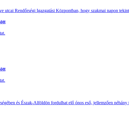
e utcai Rendőrségi Igazgatási Központban, hogy szakmai napon tekints
ött
at.
ött
at.
érségében és Észak-Alföldön fordulhat elő ónos eső, jellemzően néhány