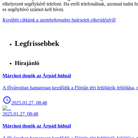
elhelyezett segélykérő telefont. Ha erről telefonálnak, azonnal tudni
es segélyhívó számot kell hívni.
Korábbi cikkünk a szembeforgalmi balesetek elkerüléséről
Legfrissebbek
Hírajánló
Márciusi dugók az Árpád hídnál
A fővárosban hamarosan kezdődik a Flórián téri felüljárók felújítása, 
2025.01.27. 08:48
2025.01.27. 08:48
Márciusi dugók az Árpád hídnál