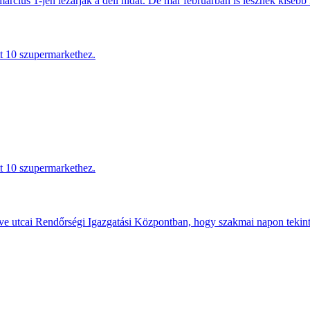
március 1-jén lezárják a déli hidat. De már februárban is lesznek kisebb 
tt 10 szupermarkethez.
tt 10 szupermarkethez.
e utcai Rendőrségi Igazgatási Központban, hogy szakmai napon tekints