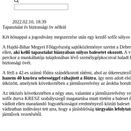
2022.02.10, 18:39
Tapasztalat és biztonsági öv nélkül
Két hónappal a jogosítvány megszerzése után egy kezdő sofőr súlyos b
A Hajdú-Bihar Megyei Főügyészség sajtóközleménye szerint a Debrece
ellen,
aki kellő tapasztalat hiányában súlyos balesetet okozott.
A vá
perckor a munkáltatója tulajdonában lévő személygépkocsival haladt Bi
biztonsági övét.
A férfi a 42-es számú főútra szándékozott rátérni, ahol az útkeresztező
hanem 40 km/óra sebességgel ráhajtott a főútra
, így nem adott els
ütközött, amelynek következtében a járműszerelvény az árokba borult,
Az ütközés következtében a négy utas, valamint a járműszerelvény vez
sofőr durva KRESZ szabályszegő magatartása miatt történt a baleset é
vádlott ellen maradandó fogyatékosságot eredményező közúti baleset 
vádiratban indítványt tett arra, hogy a járásbíróság
tárgyalás lefolyta
járművek vezetésétől.