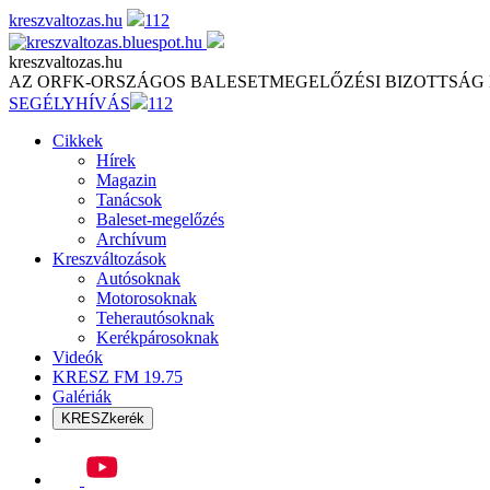
Skip
kreszvaltozas.hu
112
to
content
kreszvaltozas.hu
AZ ORFK-ORSZÁGOS BALESETMEGELŐZÉSI BIZOTTSÁG
SEGÉLYHÍVÁS
112
Cikkek
Hírek
Magazin
Tanácsok
Baleset-megelőzés
Archívum
Kreszváltozások
Autósoknak
Motorosoknak
Teherautósoknak
Kerékpárosoknak
Videók
KRESZ FM 19.75
Galériák
KRESZkerék