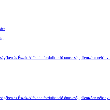
ött
at.
érségében és Észak-Alföldön fordulhat elő ónos eső, jellemzően néhány
érségében és Észak-Alföldön fordulhat elő ónos eső, jellemzően néhány