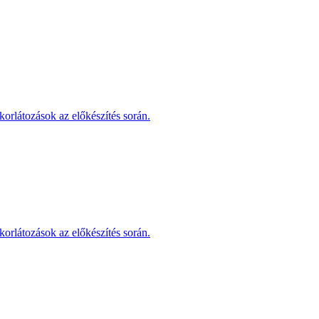
korlátozások az előkészítés során.
korlátozások az előkészítés során.