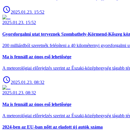
2025.01.23. 15:52
2025.01.23. 15:52
Gyorsforgalmi utat terveznek Szombathely-Körmend-Kőszeg köz
200 milliárdból szeretnék felépíteni a 40 kilométernyi gyorsforgalmi ut
Ma is fennáll az ónos eső lehetősége
A meteorológiai előrejelzés szerint az Északi-középhegység tágabb t
2025.01.23. 08:32
2025.01.23. 08:32
Ma is fennáll az ónos eső lehetősége
A meteorológiai előrejelzés szerint az Északi-középhegység tágabb t
2024-ben az EU-ban nőtt az eladott új autók száma