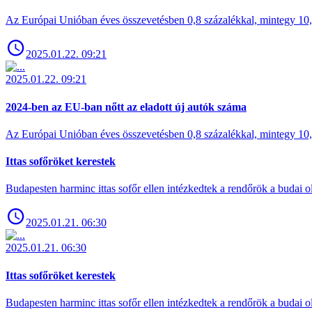
Az Európai Unióban éves összevetésben 0,8 százalékkal, mintegy 10,6 
2025.01.22. 09:21
2025.01.22. 09:21
2024-ben az EU-ban nőtt az eladott új autók száma
Az Európai Unióban éves összevetésben 0,8 százalékkal, mintegy 10,6 
Ittas sofőröket kerestek
Budapesten harminc ittas sofőr ellen intézkedtek a rendőrök a budai ol
2025.01.21. 06:30
2025.01.21. 06:30
Ittas sofőröket kerestek
Budapesten harminc ittas sofőr ellen intézkedtek a rendőrök a budai ol