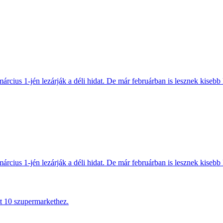
március 1-jén lezárják a déli hidat. De már februárban is lesznek kisebb 
március 1-jén lezárják a déli hidat. De már februárban is lesznek kisebb 
tt 10 szupermarkethez.