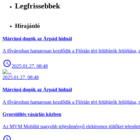
Legfrissebbek
Hírajánló
Márciusi dugók az Árpád hídnál
A fővárosban hamarosan kezdődik a Flórián téri felüljárók felújítása, 
2025.01.27. 08:48
2025.01.27. 08:48
Márciusi dugók az Árpád hídnál
A fővárosban hamarosan kezdődik a Flórián téri felüljárók felújítása, 
Gyorstöltés vásárlás közben
Az MVM Mobiliti nagyobb teljesítményű elektromos töltőket telepíte