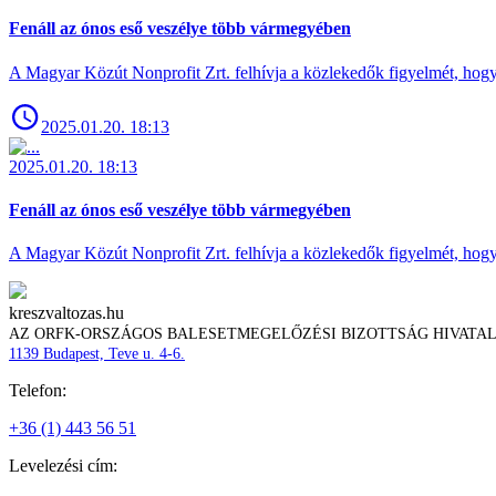
Fenáll az ónos eső veszélye több vármegyében
A Magyar Közút Nonprofit Zrt. felhívja a közlekedők figyelmét, hogy c
2025.01.20. 18:13
2025.01.20. 18:13
Fenáll az ónos eső veszélye több vármegyében
A Magyar Közút Nonprofit Zrt. felhívja a közlekedők figyelmét, hogy c
kreszvaltozas.hu
AZ ORFK-ORSZÁGOS BALESETMEGELŐZÉSI BIZOTTSÁG HIVATA
1139 Budapest, Teve u. 4-6.
Telefon:
+36 (1) 443 56 51
Levelezési cím: