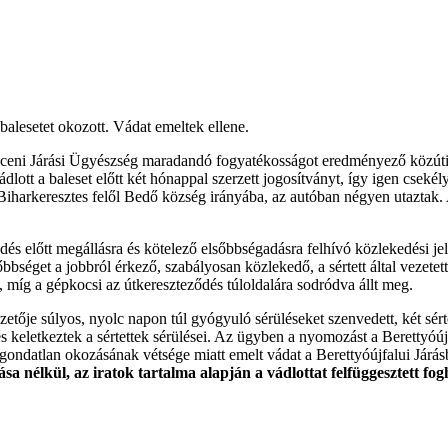
alesetet okozott. Vádat emeltek ellene.
ni Járási Ügyészség maradandó fogyatékosságot eredményező közúti ba
dlott a baleset előtt két hónappal szerzett jogosítványt, így igen csekély
harkeresztes felől Bedő község irányába, az autóban négyen utaztak. A 
dés előtt megállásra és kötelező elsőbbségadásra felhívó közlekedési jel
őbbséget a jobbról érkező, szabályosan közlekedő, a sértett által vezete
 míg a gépkocsi az útkereszteződés túloldalára sodródva állt meg.
etője súlyos, nyolc napon túl gyógyuló sérüléseket szenvedett, két sé
s keletkeztek a sértettek sérülései. Az ügyben a nyomozást a Berettyóú
gondatlan okozásának vétsége miatt emelt vádat a Berettyóújfalui Járás
tása nélkül, az iratok tartalma alapján a vádlottat felfüggesztett fog