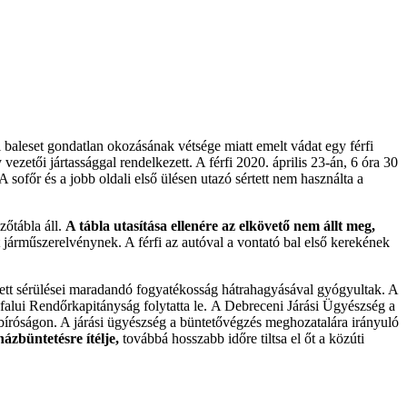
leset gondatlan okozásának vétsége miatt emelt vádat egy férfi
 vezetői jártassággal rendelkezett. A férfi 2020. április 23-án, 6 óra 30
sofőr és a jobb oldali első ülésen utazó sértett nem használta a
zőtábla áll.
A tábla utasítása ellenére az elkövető nem állt meg,
tt járműszerelvénynek. A férfi az autóval a vontató bal első kerekének
rtett sérülései maradandó fogyatékosság hátrahagyásával gyógyultak. A
jfalui Rendőrkapitányság folytatta le. A Debreceni Járási Ügyészség a
bíróságon. A járási ügyészség a büntetővégzés meghozatalára irányuló
házbüntetésre ítélje,
továbbá hosszabb időre tiltsa el őt a közúti