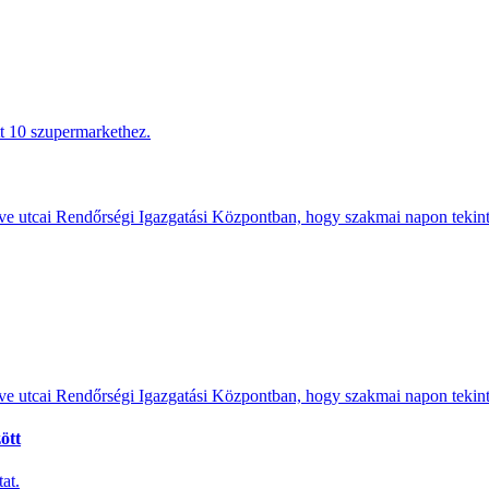
tt 10 szupermarkethez.
e utcai Rendőrségi Igazgatási Központban, hogy szakmai napon tekints
e utcai Rendőrségi Igazgatási Központban, hogy szakmai napon tekints
ött
at.