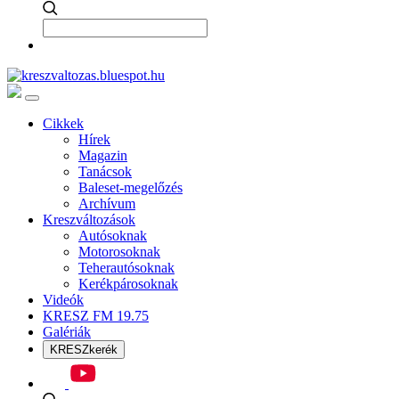
Cikkek
Hírek
Magazin
Tanácsok
Baleset-megelőzés
Archívum
Kreszváltozások
Autósoknak
Motorosoknak
Teherautósoknak
Kerékpárosoknak
Videók
KRESZ FM 19.75
Galériák
KRESZkerék