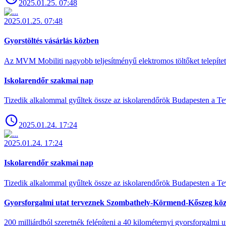
2025.01.25. 07:48
2025.01.25. 07:48
Gyorstöltés vásárlás közben
Az MVM Mobiliti nagyobb teljesítményű elektromos töltőket telepíte
Iskolarendőr szakmai nap
Tizedik alkalommal gyűltek össze az iskolarendőrök Budapesten a Tev
2025.01.24. 17:24
2025.01.24. 17:24
Iskolarendőr szakmai nap
Tizedik alkalommal gyűltek össze az iskolarendőrök Budapesten a Tev
Gyorsforgalmi utat terveznek Szombathely-Körmend-Kőszeg köz
200 milliárdból szeretnék felépíteni a 40 kilométernyi gyorsforgalmi ut