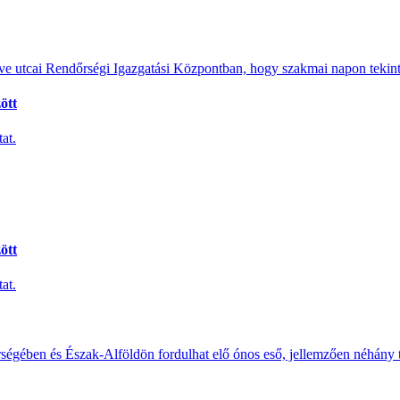
e utcai Rendőrségi Igazgatási Központban, hogy szakmai napon tekints
ött
at.
ött
at.
érségében és Észak-Alföldön fordulhat elő ónos eső, jellemzően néhány