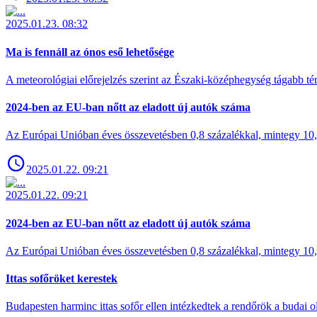
2025.01.23. 08:32
Ma is fennáll az ónos eső lehetősége
A meteorológiai előrejelzés szerint az Északi-középhegység tágabb t
2024-ben az EU-ban nőtt az eladott új autók száma
Az Európai Unióban éves összevetésben 0,8 százalékkal, mintegy 10,6 
2025.01.22. 09:21
2025.01.22. 09:21
2024-ben az EU-ban nőtt az eladott új autók száma
Az Európai Unióban éves összevetésben 0,8 százalékkal, mintegy 10,6 
Ittas sofőröket kerestek
Budapesten harminc ittas sofőr ellen intézkedtek a rendőrök a budai ol