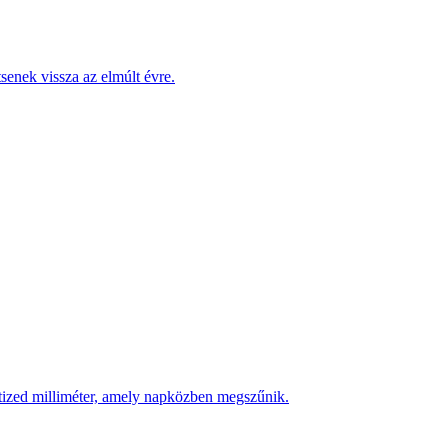
enek vissza az elmúlt évre.
 tized milliméter, amely napközben megszűnik.