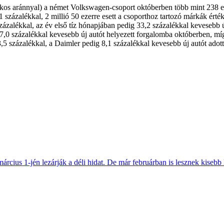
kos aránnyal) a német Volkswagen-csoport októberben több mint 238 e
 százalékkal, 2 millió 50 ezerre esett a csoporthoz tartozó márkák ér
zalékkal, az év első tíz hónapjában pedig 33,2 százalékkal kevesebb ú
7,0 százalékkal kevesebb új autót helyezett forgalomba októberben, míg
 százalékkal, a Daimler pedig 8,1 százalékkal kevesebb új autót adott 
március 1-jén lezárják a déli hidat. De már februárban is lesznek kisebb 