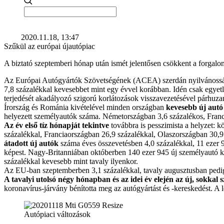
2020.11.18, 13:47
Szűkül az európai újautópiac
A biztató szeptemberi hónap után ismét jelentősen csökkent a forgal
Az Európai Autógyártók Szövetségének (ACEA) szerdán nyilvánosságr
7,8 százalékkal kevesebbet mint egy évvel korábban. Idén csak egye
terjedését akadályozó szigorú korlátozások visszavezetésével párhuzam
Írország és Románia kivételével minden országban
kevesebb új autó
helyezett személyautók száma. Németországban 3,6 százalékos, Franc
Az év első tíz hónapját tekintve
továbbra is pesszimista a helyzet: k
százalékkal, Franciaországban 26,9 százalékkal, Olaszországban 30,
átadott új autók
száma éves összevetésben 4,0 százalékkal, 11 ezer 9
képest. Nagy-Britanniában októberben 140 ezer 945 új személyautó ker
százalékkal kevesebb mint tavaly ilyenkor.
Az EU-ban szeptemberben 3,1 százalékkal, tavaly augusztusban pedig
A tavalyi utolsó négy hónapban és az idei év elején az új, sokkal
koronavírus-járvány bénította meg az autógyártást és -kereskedést. A 
Autópiaci változások