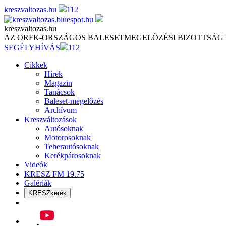
Skip
kreszvaltozas.hu
112
to
content
kreszvaltozas.hu
AZ ORFK-ORSZÁGOS BALESETMEGELŐZÉSI BIZOTTSÁG
SEGÉLYHÍVÁS
112
Cikkek
Hírek
Magazin
Tanácsok
Baleset-megelőzés
Archívum
Kreszváltozások
Autósoknak
Motorosoknak
Teherautósoknak
Kerékpárosoknak
Videók
KRESZ FM 19.75
Galériák
KRESZkerék