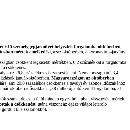
zer 615 személygépjárművet helyeztek forgalomba októberben
,
tusban mértek emelkedést
, azaz októberben, a koronavírus-járvány
szágban csökkent legkisebb mértékben, 0,2 százalékkal a forgalomba
t a csökkenés.
avaly – ez 26,8 százalékos visszaesést jelent. Németországban 23,4
eladások január-októberben.
Magyarországon az októberben
zdára, ami 20,0 százalékos csökkenés a tavalyi év azonos időszakához
nuár-októberi időszakban 1,38 millió új autó került forgalomba, 31
tók száma, de ezen felül minden egyes hónapban visszaesést mértek.
ották a csökkenést,
utána viszont az egész világot letaroló
 gördült ki a szalonokból.