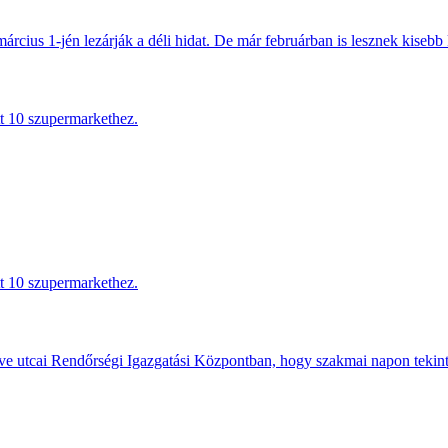
március 1-jén lezárják a déli hidat. De már februárban is lesznek kisebb 
tt 10 szupermarkethez.
tt 10 szupermarkethez.
e utcai Rendőrségi Igazgatási Központban, hogy szakmai napon tekints