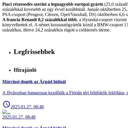
Piaci részesedés szerint a legnagyobb európai gyártó
(25,0 százalé
százalékkal kevesebb az egy évvel korábbinál. Január-októberben 25,1
PSA-csoport (Peugeot, Citroen, Opel/Vauxhall, DS) októberben 6,6 szá
A francia Renault 0,2 százalékkal több
, a Hyundai-csoport viszont 
könyvelhettek el. A német luxusautógyártók közül a BMW-csoport 13,5
százalékra, illetve 24,2 százalékra rúgott a csökkenés üteme.
Legfrissebbek
Hírajánló
Márciusi dugók az Árpád hídnál
A fővárosban hamarosan kezdődik a Flórián téri felüljárók felújítása, 
2025.01.27. 08:48
2025.01.27. 08:48