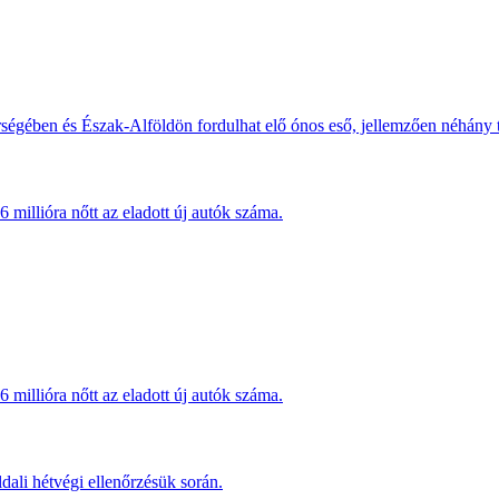
érségében és Észak-Alföldön fordulhat elő ónos eső, jellemzően néhány
millióra nőtt az eladott új autók száma.
millióra nőtt az eladott új autók száma.
dali hétvégi ellenőrzésük során.