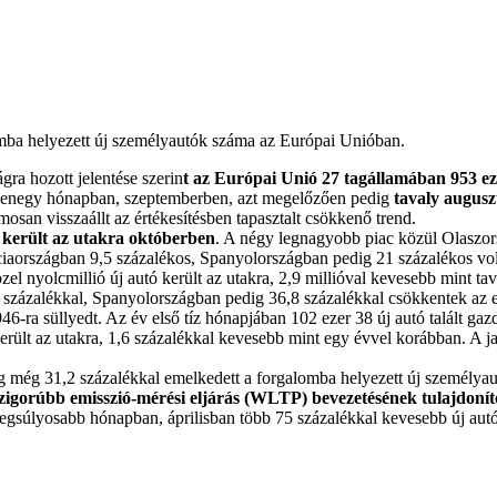
omba helyezett új személyautók száma az Európai Unióban.
a hozott jelentése szerin
t az Európai Unió 27 tagállamában 953 e
tlenegy hónapban, szeptemberben, azt megelőzően pedig
tavaly augusz
osan visszaállt az értékesítésben tapasztalt csökkenő trend.
 került az utakra októberben
. A négy legnagyobb piac közül Olaszor
iaországban 9,5 százalékos, Spanyolországban pedig 21 százalékos vol
özel nyolcmillió új autó került az utakra, 2,9 millióval kevesebb mint t
9 százalékkal, Spanyolországban pedig 36,8 százalékkal csökkentek az 
46-ra süllyedt. Az év első tíz hónapjában 102 ezer 38 új autó talált ga
ült az utakra, 1,6 százalékkal kevesebb mint egy évvel korábban. A ja
 még 31,2 százalékkal emelkedett a forgalomba helyezett új személyau
 szigorúbb emisszió-mérési eljárás (WLTP) bevezetésének tulajdonít
legsúlyosabb hónapban, áprilisban több 75 százalékkal kevesebb új autó