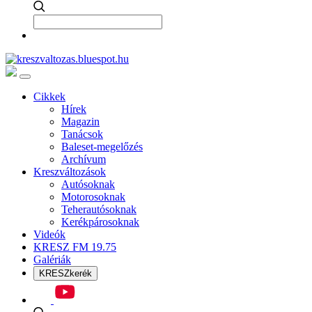
Cikkek
Hírek
Magazin
Tanácsok
Baleset-megelőzés
Archívum
Kreszváltozások
Autósoknak
Motorosoknak
Teherautósoknak
Kerékpárosoknak
Videók
KRESZ FM 19.75
Galériák
KRESZkerék