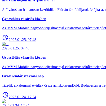
Márciusi dugók az Árpád hídnál
A fővárosban hamarosan kezdődik a Flórián téri felüljárók felújítása, 
Gyorstöltés vásárlás közben
Az MVM Mobiliti nagyobb teljesítményű elektromos töltőket telepíte
2025.01.25. 07:48
2025.01.25. 07:48
Gyorstöltés vásárlás közben
Az MVM Mobiliti nagyobb teljesítményű elektromos töltőket telepíte
Iskolarendőr szakmai nap
Tizedik alkalommal gyűltek össze az iskolarendőrök Budapesten a Tev
2025.01.24. 17:24
2025.01.24. 17:24