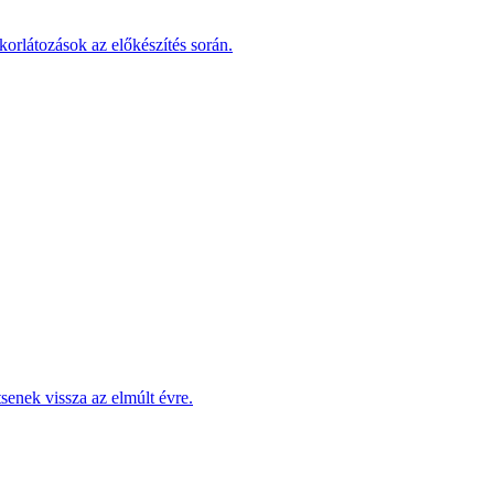
korlátozások az előkészítés során.
enek vissza az elmúlt évre.