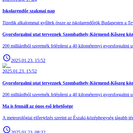
Iskolarendőr szakmai nap
Tizedik alkalommal gyűltek össze az iskolarendőrök Budapesten a Tev
Gyorsforgalmi utat terveznek Szombathely-Körmend-Kőszeg köz
200 milliárdból szeretnék felépíteni a 40 kilométernyi gyorsforgalmi ut
2025.01.23. 15:52
2025.01.23. 15:52
Gyorsforgalmi utat terveznek Szombathely-Körmend-Kőszeg köz
200 milliárdból szeretnék felépíteni a 40 kilométernyi gyorsforgalmi ut
Ma is fennáll az ónos eső lehetősége
A meteorológiai előrejelzés szerint az Északi-középhegység tágabb t
2025.01.23. 08:32