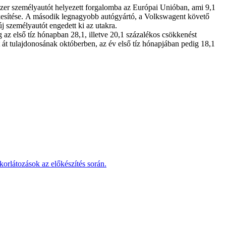
zer személyautót helyezett forgalomba az Európai Unióban, ami 9,1
tékesítése. A második legnagyobb autógyártó, a Volkswagent követő
j személyautót engedett ki az utakra.
 az első tíz hónapban 28,1, illetve 20,1 százalékos csökkenést
át tulajdonosának októberben, az év első tíz hónapjában pedig 18,1
korlátozások az előkészítés során.