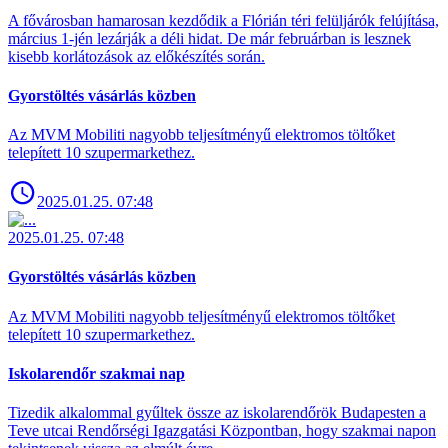
A fővárosban hamarosan kezdődik a Flórián téri felüljárók felújítása,
március 1-jén lezárják a déli hidat. De már februárban is lesznek
kisebb korlátozások az előkészítés során.
Gyorstöltés vásárlás közben
Az MVM Mobiliti nagyobb teljesítményű elektromos töltőket
telepített 10 szupermarkethez.
2025.01.25. 07:48
2025.01.25. 07:48
Gyorstöltés vásárlás közben
Az MVM Mobiliti nagyobb teljesítményű elektromos töltőket
telepített 10 szupermarkethez.
Iskolarendőr szakmai nap
Tizedik alkalommal gyűltek össze az iskolarendőrök Budapesten a
Teve utcai Rendőrségi Igazgatási Központban, hogy szakmai napon