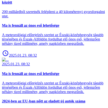
között
200 milliárdból szeretnék felépíteni a 40 kilométernyi gyorsforgalmi
utat.
Ma is fennáll az ónos eső lehetősége
A meteorológiai előrejelzés szerint az Északi-középhegység tágabb
térségében és Észak-Alföldön fordulhat elő ónos eső, jellemzően
néhány tized milliméter, amely napközben megszűnik.
2025.01.23. 08:32
2025.01.23. 08:32
Ma is fennáll az ónos eső lehetősége
A meteorológiai előrejelzés szerint az Északi-középhegység tágabb
térségében és Észak-Alföldön fordulhat elő ónos eső, jellemzően
néhány tized milliméter, amely napközben megszűnik.
2024-ben az EU-ban nőtt az eladott új autók száma