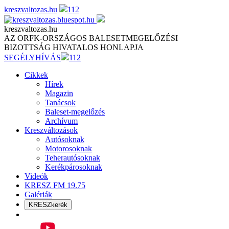
Skip
kreszvaltozas.hu
112
to
content
kreszvaltozas.hu
AZ ORFK-ORSZÁGOS BALESETMEGELŐZÉSI
BIZOTTSÁG HIVATALOS HONLAPJA
SEGÉLYHÍVÁS
112
Cikkek
Hírek
Magazin
Tanácsok
Baleset-megelőzés
Archívum
Kreszváltozások
Autósoknak
Motorosoknak
Teherautósoknak
Kerékpárosoknak
Videók
KRESZ FM 19.75
Galériák
KRESZkerék