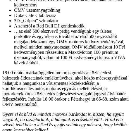
kedvezmény
OMV üzemanyagtréning
Duke Cafe Club terasz
3D „Gripen” szimulátor
A zenéről a Red Bull DJ gondoskodik
…az első 500 résztvevő pedig vendégünk egy ízletes
pörköltre és egy rétesre, továbbá az első 500 regisztrálót
megajándékozunk egy OMV motoros kedvezménkártyával,
mellyel minden magyarországi OMV töltőállomásom 10 Ft/l
kedvezményben részesülsz a MaxxMotion 100 prémium
üzemanyagból, valamint 100 Ft kedvezményt kapsz a VIVA
kávék árából.
18.00 órától márkafüggetlen motoros gurulás a közlekedési
balesetek áldozatainak emlékművéhez, ahol közös mécsesgyújtással
hallatjuk a hangunkat a vírusmentes közlekedésért, a
konfliktusmentes autós-motoros egymás mellett élésért, a
motorkerékpáros közlekedés fejlesztését szolgáló jogszabályi háttér
fejlesztéséért. Indulás 18.00 órakor a Péterhegyi út 66-68. szám alatti
OMV benzinkúttól.
Gyere el és hívd el minden motoros barátodat is, hiszen, ha együtt
vagyunk, ha összetartunk, a hangunk is erősebbé válik. Hozd el a
szíved, tedd bele a lelked és gyújts velünk egy mécsest, hogy később
egyre kevesebbet kelljen!