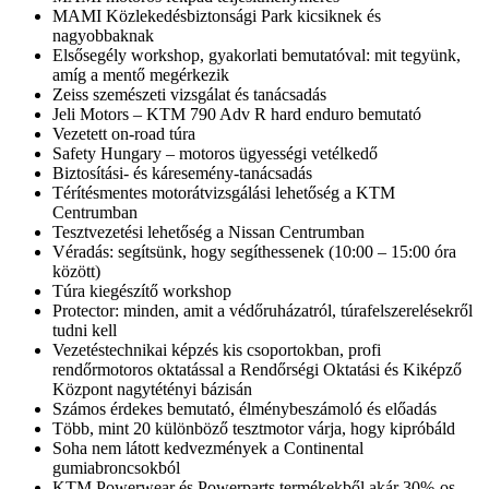
MAMI Közlekedésbiztonsági Park kicsiknek és
nagyobbaknak
Elsősegély workshop, gyakorlati bemutatóval: mit tegyünk,
amíg a mentő megérkezik
Zeiss szemészeti vizsgálat és tanácsadás
Jeli Motors – KTM 790 Adv R hard enduro bemutató
Vezetett on-road túra
Safety Hungary – motoros ügyességi vetélkedő
Biztosítási- és káresemény-tanácsadás
Térítésmentes motorátvizsgálási lehetőség a KTM
Centrumban
Tesztvezetési lehetőség a Nissan Centrumban
Véradás: segítsünk, hogy segíthessenek (10:00 – 15:00 óra
között)
Túra kiegészítő workshop
Protector: minden, amit a védőruházatról, túrafelszerelésekről
tudni kell
Vezetéstechnikai képzés kis csoportokban, profi
rendőrmotoros oktatással a Rendőrségi Oktatási és Kiképző
Központ nagytétényi bázisán
Számos érdekes bemutató, élménybeszámoló és előadás
Több, mint 20 különböző tesztmotor várja, hogy kipróbáld
Soha nem látott kedvezmények a Continental
gumiabroncsokból
KTM Powerwear és Powerparts termékekből akár 30%-os