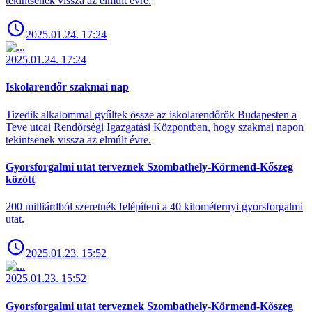
tekintsenek vissza az elmúlt évre.
2025.01.24. 17:24
2025.01.24. 17:24
Iskolarendőr szakmai nap
Tizedik alkalommal gyűltek össze az iskolarendőrök Budapesten a
Teve utcai Rendőrségi Igazgatási Központban, hogy szakmai napon
tekintsenek vissza az elmúlt évre.
Gyorsforgalmi utat terveznek Szombathely-Körmend-Kőszeg
között
200 milliárdból szeretnék felépíteni a 40 kilométernyi gyorsforgalmi
utat.
2025.01.23. 15:52
2025.01.23. 15:52
Gyorsforgalmi utat terveznek Szombathely-Körmend-Kőszeg