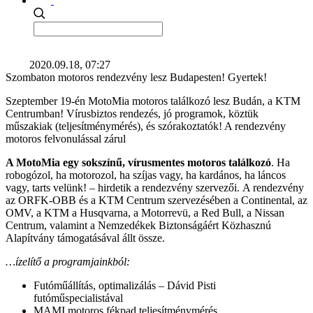
2020.09.18, 07:27
Szombaton motoros rendezvény lesz Budapesten! Gyertek!
Szeptember 19-én MotoMia motoros találkozó lesz Budán, a KTM
Centrumban! Vírusbiztos rendezés, jó programok, köztük
műszakiak (teljesítménymérés), és szórakoztatók! A rendezvény
motoros felvonulással zárul
A MotoMia egy sokszínű, vírusmentes motoros találkozó
. Ha
robogózol, ha motorozol, ha szíjas vagy, ha kardános, ha láncos
vagy, tarts velünk! – hirdetik a rendezvény szervezői. A rendezvény
az ORFK-OBB és a KTM Centrum szervezésében a Continental, az
OMV, a KTM a Husqvarna, a Motorrevü, a Red Bull, a Nissan
Centrum, valamint a Nemzedékek Biztonságáért Közhasznú
Alapítvány támogatásával állt össze.
…ízelítő a programjainkból:
Futóműállítás, optimalizálás – Dávid Pisti
futóműspecialistával
MAMI motoros fékpad teljesítménymérés