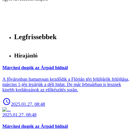
Legfrissebbek
Hírajánló
Márciusi dugók az Árpád hídnál
A fővárosban hamarosan kezdődik a Flórián téri felüljárók felújítása,
március 1-jén lezárják a déli hidat. De már februárban is lesznek
kisebb korlátozások az előkészítés során.
2025.01.27. 08:48
2025.01.27. 08:48
Márciusi dugók az Árpád hídnál