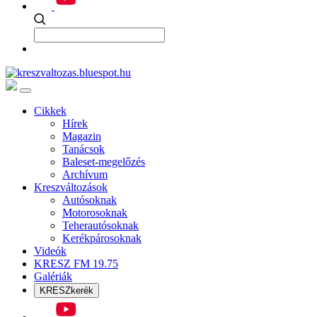
Cikkek
Hírek
Magazin
Tanácsok
Baleset-megelőzés
Archívum
Kreszváltozások
Autósoknak
Motorosoknak
Teherautósoknak
Kerékpárosoknak
Videók
KRESZ FM 19.75
Galériák
KRESZkerék