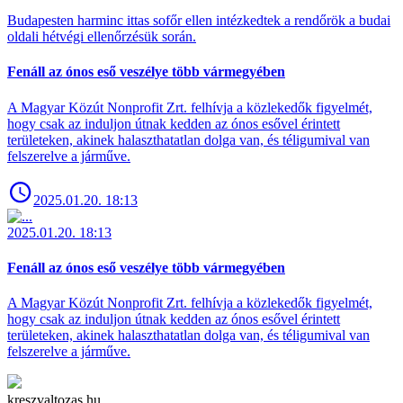
Budapesten harminc ittas sofőr ellen intézkedtek a rendőrök a budai
oldali hétvégi ellenőrzésük során.
Fenáll az ónos eső veszélye több vármegyében
A Magyar Közút Nonprofit Zrt. felhívja a közlekedők figyelmét,
hogy csak az induljon útnak kedden az ónos esővel érintett
területeken, akinek halaszthatatlan dolga van, és téligumival van
felszerelve a járműve.
2025.01.20. 18:13
2025.01.20. 18:13
Fenáll az ónos eső veszélye több vármegyében
A Magyar Közút Nonprofit Zrt. felhívja a közlekedők figyelmét,
hogy csak az induljon útnak kedden az ónos esővel érintett
területeken, akinek halaszthatatlan dolga van, és téligumival van
felszerelve a járműve.
kreszvaltozas.hu