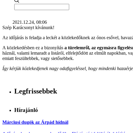
2021.12.24, 08:06
Szép Karácsonyt kívánunk!
Az időjárás is feladja a leckét a közlekedőknek az ónos esővel, hava
A közlekedésben ez a bizonyítás
a türelemről, az egymásra figyelésr
háznál, valami lemaradt a listáról, elfelejtődött az elmúlt napokban, 
emiatt feszültebbek, vagy sietősebbek.
Így kérjük közlekedjenek nagy odafigyeléssel, hogy mindenki hazaérj
Legfrissebbek
Hírajánló
Márciusi dugók az Árpád hídnál