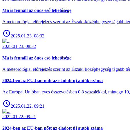
Ma is fennáll az ónos eső lehetősége
A meteorológiai előrejelzés szerint az Északi-középhegység tágabb t
2025.01.23. 08:32
2025.01.23. 08:32
Ma is fennáll az ónos eső lehetősége
A meteorológiai előrejelzés szerint az Északi-középhegység tágabb t
2024-ben az EU-ban nőtt az eladott új autók száma
Az Európai Unióban éves összevetésben 0,8 százalékkal, mintegy 10,6 
2025.01.22. 09:21
2025.01.22. 09:21
2024-ben az EU-ban nőtt az eladott új autók száma