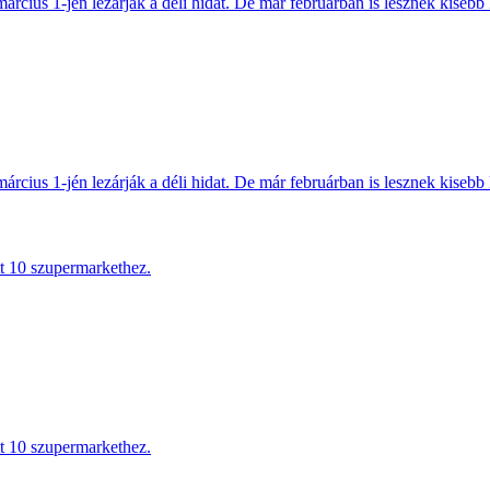
március 1-jén lezárják a déli hidat. De már februárban is lesznek kisebb 
március 1-jén lezárják a déli hidat. De már februárban is lesznek kisebb 
tt 10 szupermarkethez.
tt 10 szupermarkethez.