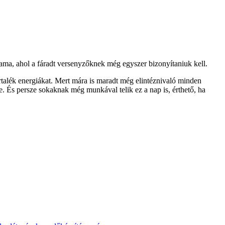
tama, ahol a fáradt versenyzőknek még egyszer bizonyítaniuk kell.
talék energiákat. Mert mára is maradt még elintéznivaló minden
be. És persze sokaknak még munkával telik ez a nap is, érthető, ha