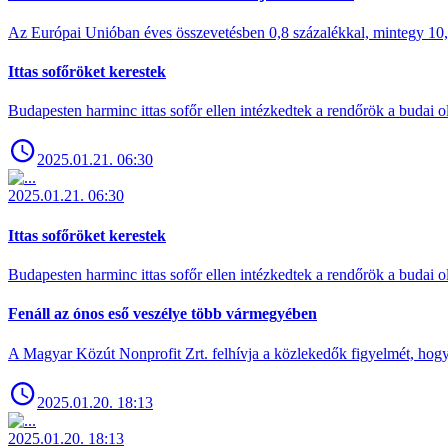
Az Európai Unióban éves összevetésben 0,8 százalékkal, mintegy 10,6 
Ittas sofőröket kerestek
Budapesten harminc ittas sofőr ellen intézkedtek a rendőrök a budai ol
2025.01.21. 06:30
2025.01.21. 06:30
Ittas sofőröket kerestek
Budapesten harminc ittas sofőr ellen intézkedtek a rendőrök a budai ol
Fenáll az ónos eső veszélye több vármegyében
A Magyar Közút Nonprofit Zrt. felhívja a közlekedők figyelmét, hogy c
2025.01.20. 18:13
2025.01.20. 18:13