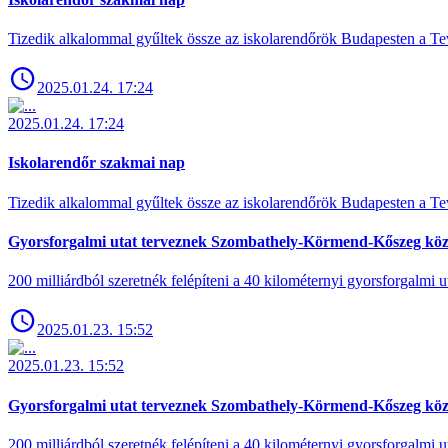
Tizedik alkalommal gyűltek össze az iskolarendőrök Budapesten a Tev
2025.01.24. 17:24
2025.01.24. 17:24
Iskolarendőr szakmai nap
Tizedik alkalommal gyűltek össze az iskolarendőrök Budapesten a Tev
Gyorsforgalmi utat terveznek Szombathely-Körmend-Kőszeg köz
200 milliárdból szeretnék felépíteni a 40 kilométernyi gyorsforgalmi ut
2025.01.23. 15:52
2025.01.23. 15:52
Gyorsforgalmi utat terveznek Szombathely-Körmend-Kőszeg köz
200 milliárdból szeretnék felépíteni a 40 kilométernyi gyorsforgalmi ut