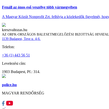
Fenáll az ónos eső veszélye több vármegyében
A Magyar Közút Nonprofit Zrt. felhívja a közlekedők figyelmét, hogy c
kreszvaltozas.hu
AZ ORFK-ORSZÁGOS BALESETMEGELŐZÉSI BIZOTTSÁG HIVATA
1139 Budapest, Teve u. 4-6.
Telefon:
+36 (1) 443 56 51
Levelezési cím:
1903 Budapest, Pf.: 314.
police.hu
MAGYAR RENDŐRSÉG