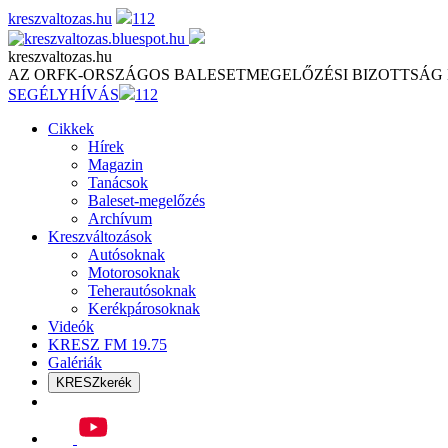
Skip
kreszvaltozas.hu
112
to
content
kreszvaltozas.hu
AZ ORFK-ORSZÁGOS BALESETMEGELŐZÉSI BIZOTTSÁG
SEGÉLYHÍVÁS
112
Cikkek
Hírek
Magazin
Tanácsok
Baleset-megelőzés
Archívum
Kreszváltozások
Autósoknak
Motorosoknak
Teherautósoknak
Kerékpárosoknak
Videók
KRESZ FM 19.75
Galériák
KRESZkerék