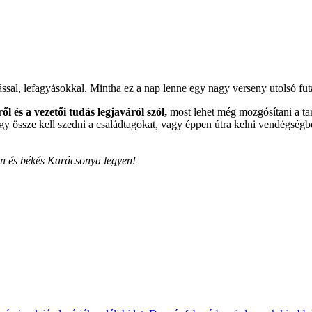
zással, lefagyásokkal. Mintha ez a nap lenne egy nagy verseny utolsó fu
ől és a vezetői tudás legjaváról szól,
most lehet még mozgósítani a tar
vagy össze kell szedni a családtagokat, vagy éppen útra kelni vendégség
en és békés Karácsonya legyen!