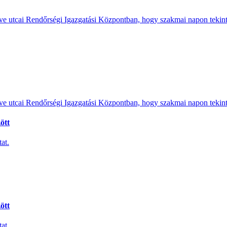
e utcai Rendőrségi Igazgatási Központban, hogy szakmai napon tekints
e utcai Rendőrségi Igazgatási Központban, hogy szakmai napon tekints
ött
at.
ött
at.