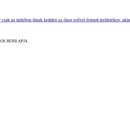
sak az induljon útnak kedden az ónos esővel érintett területeken, akine
LOS HONLAPJA