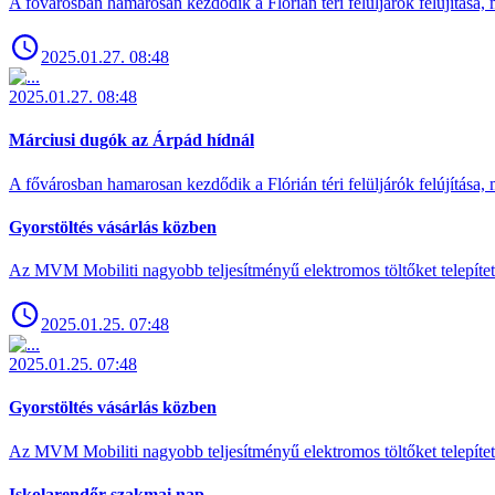
A fővárosban hamarosan kezdődik a Flórián téri felüljárók felújítása, 
2025.01.27. 08:48
2025.01.27. 08:48
Márciusi dugók az Árpád hídnál
A fővárosban hamarosan kezdődik a Flórián téri felüljárók felújítása, 
Gyorstöltés vásárlás közben
Az MVM Mobiliti nagyobb teljesítményű elektromos töltőket telepíte
2025.01.25. 07:48
2025.01.25. 07:48
Gyorstöltés vásárlás közben
Az MVM Mobiliti nagyobb teljesítményű elektromos töltőket telepíte
Iskolarendőr szakmai nap