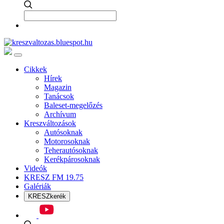
Cikkek
Hírek
Magazin
Tanácsok
Baleset-megelőzés
Archívum
Kreszváltozások
Autósoknak
Motorosoknak
Teherautósoknak
Kerékpárosoknak
Videók
KRESZ FM 19.75
Galériák
KRESZkerék