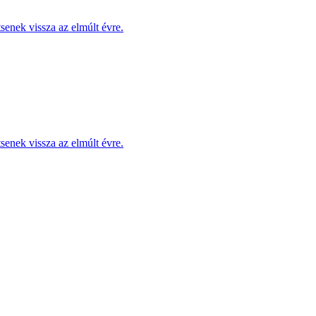
enek vissza az elmúlt évre.
enek vissza az elmúlt évre.