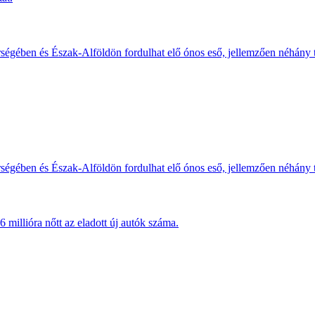
érségében és Észak-Alföldön fordulhat elő ónos eső, jellemzően néhány
érségében és Észak-Alföldön fordulhat elő ónos eső, jellemzően néhány
millióra nőtt az eladott új autók száma.