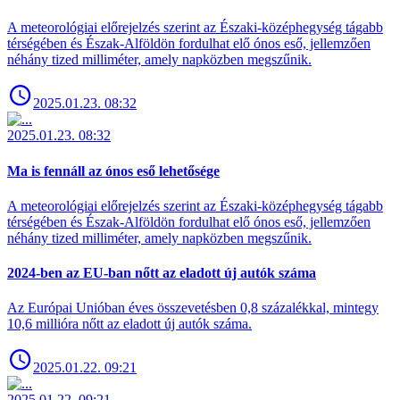
A meteorológiai előrejelzés szerint az Északi-középhegység tágabb
térségében és Észak-Alföldön fordulhat elő ónos eső, jellemzően
néhány tized milliméter, amely napközben megszűnik.
2025.01.23. 08:32
2025.01.23. 08:32
Ma is fennáll az ónos eső lehetősége
A meteorológiai előrejelzés szerint az Északi-középhegység tágabb
térségében és Észak-Alföldön fordulhat elő ónos eső, jellemzően
néhány tized milliméter, amely napközben megszűnik.
2024-ben az EU-ban nőtt az eladott új autók száma
Az Európai Unióban éves összevetésben 0,8 százalékkal, mintegy
10,6 millióra nőtt az eladott új autók száma.
2025.01.22. 09:21
2025.01.22. 09:21