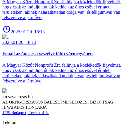
A Magyar Közút Nonprofit Zrt. felhívja a közlekedők figyelmét,
hogy csak az induljon útnak kedden az ónos esővel érintett
területeken, akinek halaszthatatlan dolga van, és téligumival van
felszerelve a járműve.
2025.01.20. 18:13
2025.01.20. 18:13
Fenáll az ónos eső veszélye több vármegyében
A Magyar Közút Nonprofit Zrt. felhívja a közlekedők figyelmét,
hogy csak az induljon útnak kedden az ónos esővel érintett
területeken, akinek halaszthatatlan dolga van, és téligumival van
felszerelve a járműve.
kreszvaltozas.hu
AZ ORFK-ORSZÁGOS BALESETMEGELŐZÉSI BIZOTTSÁG
HIVATALOS HONLAPJA
1139 Budapest, Teve u. 4-6.
Telefon: