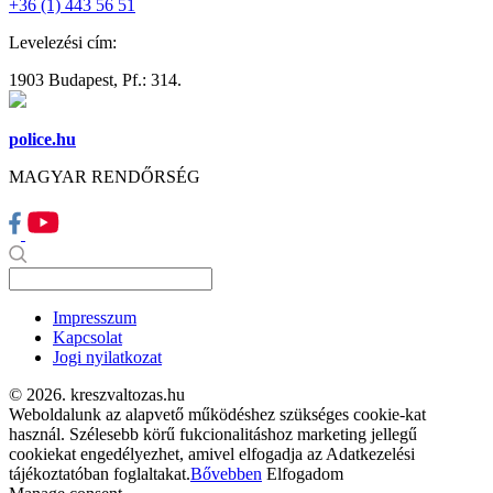
+36 (1) 443 56 51
Levelezési cím:
1903 Budapest, Pf.: 314.
police.hu
MAGYAR RENDŐRSÉG
Impresszum
Kapcsolat
Jogi nyilatkozat
© 2026. kreszvaltozas.hu
Weboldalunk az alapvető működéshez szükséges cookie-kat
használ. Szélesebb körű fukcionalitáshoz marketing jellegű
cookiekat engedélyezhet, amivel elfogadja az Adatkezelési
tájékoztatóban foglaltakat.
Bővebben
Elfogadom