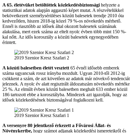
A 65. életévüket betöltöttek közlekedésbiztonsági
helyzete a
statisztikai adatok alapján aggasztó képet mutat. A részvételükkel
bekövetkezett személysérüléses közúti balesetek trendje 2010 óta
kedvezőtlen, hiszen 2018-ig közel 79 %-os növekedés mérhető.
Ennél is riasztóbb az idősek által okozott balesetek számának
alakulása, mert ezek száma az eltelt nyolc évben több mint 150 %-
kal nőtt. Az idős korosztály a közúti balesetek egynegyedében
érintett.
2019 Szenior Kresz Szafari 2
A közúti balesetben életét vesztett
65 évnél idősebb emberek
száma ugyancsak rossz irányba mozdult. Ugyan 2010-től 2012-ig
csökkent a szám, de azt követően az adatok már növekvő tendenciát
jeleznek. A nyolc év alatt regisztrált áldozatszám növekedés mértéke
25 %. Az elmúlt évben közúti balesetben meghalt 633 ember közül
186 tartozott ebbe a korosztályba. Mindezek azt igazolják, hogy az
idősek közlekedésének biztonságával foglalkozni kell.
2019 Szenior Kresz Szafari 1
A versenyre 80 jelentkező érkezett a Fővárosi Állat- és
Növénykertbe,
hogy számot adjanak közlekedési ismereteikről és