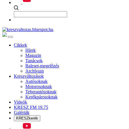
Cikkek
Hírek
Magazin
Tanácsok
Baleset-megelőzés
Archívum
Kreszváltozások
Autósoknak
Motorosoknak
Teherautósoknak
Kerékpárosoknak
Videók
KRESZ FM 19.75
Galériák
KRESZkerék