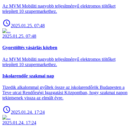
Az MVM Mobiliti nagyobb teljesítményű elektromos töltőket
telepített 10 szupermarkethez.
2025.01.25. 07:48
2025.01.25. 07:48
Gyorstöltés vásárlás közben
Az MVM Mobiliti nagyobb teljesítményű elektromos töltőket
telepített 10 szupermarkethez.
Iskolarendőr szakmai nap
Tizedik alkalommal gyűltek össze az iskolarendőrök Budapesten a
Teve utcai Rendőrségi Igazgatási Központban, hogy szakmai napon
tekintsenek vissza az elmúlt évre.
2025.01.24. 17:24
2025.01.24. 17:24