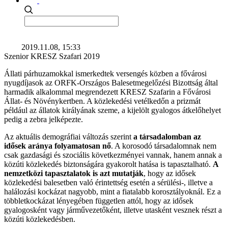
2019.11.08, 15:33
Szenior KRESZ Szafari 2019
Állati párhuzamokkal ismerkedtek versengés közben a fővárosi
nyugdíjasok az ORFK-Országos Balesetmegelőzési Bizottság által
harmadik alkalommal megrendezett KRESZ Szafarin a Fővárosi
Állat- és Növénykertben. A közlekedési vetélkedőn a prizmát
például az állatok királyának szeme, a kijelölt gyalogos átkelőhelyet
pedig a zebra jelképezte.
Az aktuális demográfiai változás szerint
a társadalomban az
idősek aránya folyamatosan nő
. A korosodó társadalomnak nem
csak gazdasági és szociális következményei vannak, hanem annak a
közúti közlekedés biztonságára gyakorolt hatása is tapasztalható.
A
nemzetközi tapasztalatok is azt mutatják
, hogy az idősek
közlekedési balesetben való érintettség esetén a sérülési-, illetve a
halálozási kockázat nagyobb, mint a fiatalabb korosztályoknál. Ez a
többletkockázat lényegében független attól, hogy az idősek
gyalogosként vagy járművezetőként, illetve utasként vesznek részt a
közúti közlekedésben.