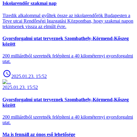
Iskolarendőr szakmai nap
Tizedik alkalommal gyűltek össze az iskolarendőrök Budapesten a
Teve utcai Rendőrségi Igazgatási Központban, hogy szakmai napon
tekintsenek vissza az elmúlt évre.
Gyorsforgalmi utat terveznek Szombathely-Körmend-Kőszeg
között
200 milliárdból szeretnék felépíteni a 40 kilométernyi gyorsforgalmi
utat.
2025.01.23. 15:52
2025.01.23. 15:52
Gyorsforgalmi utat terveznek Szombathely-Körmend-Kőszeg
között
200 milliárdból szeretnék felépíteni a 40 kilométernyi gyorsforgalmi
utat.
Ma is fennáll az ónos eső lehetősége