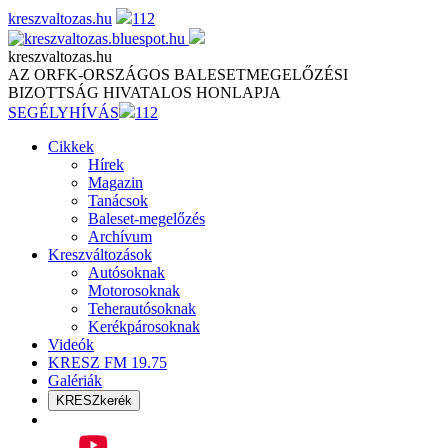
Skip
kreszvaltozas.hu
112
to
content
kreszvaltozas.hu
AZ ORFK-ORSZÁGOS BALESETMEGELŐZÉSI
BIZOTTSÁG HIVATALOS HONLAPJA
SEGÉLYHÍVÁS
112
Cikkek
Hírek
Magazin
Tanácsok
Baleset-megelőzés
Archívum
Kreszváltozások
Autósoknak
Motorosoknak
Teherautósoknak
Kerékpárosoknak
Videók
KRESZ FM 19.75
Galériák
KRESZkerék