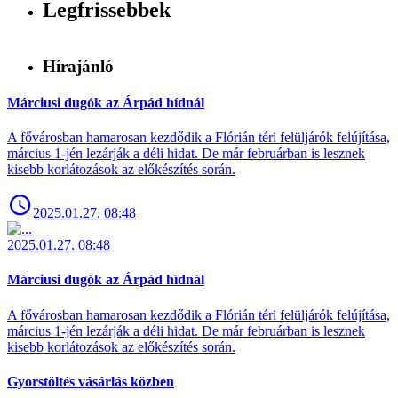
Legfrissebbek
Hírajánló
Márciusi dugók az Árpád hídnál
A fővárosban hamarosan kezdődik a Flórián téri felüljárók felújítása,
március 1-jén lezárják a déli hidat. De már februárban is lesznek
kisebb korlátozások az előkészítés során.
2025.01.27. 08:48
2025.01.27. 08:48
Márciusi dugók az Árpád hídnál
A fővárosban hamarosan kezdődik a Flórián téri felüljárók felújítása,
március 1-jén lezárják a déli hidat. De már februárban is lesznek
kisebb korlátozások az előkészítés során.
Gyorstöltés vásárlás közben