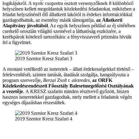
logikájukról. A nyolc csoportra osztott versenyzőknek 8 különböző
helyszínen kellett megoldaniuk közlekedési feladatokat, miközben a
feladat helyszínénél élő állatkerti lakóról is érdekes információkkal
gazdagodhattak, az esemény másik támogatója,
az Állatkerti
Alapítvány jóvoltából
. Az egyik helyszínen például az éj sötétében
cserkelő oroszlán világító szemével a láthatóság eszközére, a
kerékpárok kötelező tartozékára: a fényvisszaverő prizmára hívták
fel a figyelmet.
2019 Szenior Kresz Szafari 3
A mostani vetélkedő az ismeretek – állati érdekességekkel történő –
felelevenítését, szinten tartását, átadását szolgálja, hangsúlyozta a
program szervezője,
Berzai Zsolt r. alezredes
,
az ORFK
Közlekedésrendészeti Főosztály Balesetmegelőzési Osztályának
a vezetője
. A KRESZ szafarin minden résztvevő győzött, hiszen
hasznos ismeretekkel gazdagodtak, mely mellett a feladatok végén
egységes díjazásban részesültek.
2019 Szenior Kresz Szafari 4