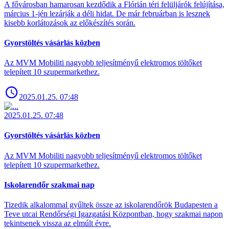
A fővárosban hamarosan kezdődik a Flórián téri felüljárók felújítása,
március 1-jén lezárják a déli hidat. De már februárban is lesznek
kisebb korlátozások az előkészítés során.
Gyorstöltés vásárlás közben
Az MVM Mobiliti nagyobb teljesítményű elektromos töltőket
telepített 10 szupermarkethez.
2025.01.25. 07:48
2025.01.25. 07:48
Gyorstöltés vásárlás közben
Az MVM Mobiliti nagyobb teljesítményű elektromos töltőket
telepített 10 szupermarkethez.
Iskolarendőr szakmai nap
Tizedik alkalommal gyűltek össze az iskolarendőrök Budapesten a
Teve utcai Rendőrségi Igazgatási Központban, hogy szakmai napon
tekintsenek vissza az elmúlt évre.