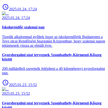
2025.01.24. 17:24
2025.01.24. 17:24
Iskolarendőr szakmai nap
Tizedik alkalommal gyűltek össze az iskolarendőrök Budapesten a
Teve utcai Rendőrségi Igazgatási Központban, hogy szakmai napon
tekintsenek vissza az elmúlt évre.
Gyorsforgalmi utat terveznek Szombathely-Körmend-Kőszeg
között
200 milliárdból szeretnék felépíteni a 40 kilométernyi gyorsforgalmi
utat.
2025.01.23. 15:52
2025.01.23. 15:52
Gyorsforgalmi utat terveznek Szombathely-Körmend-Kőszeg
között