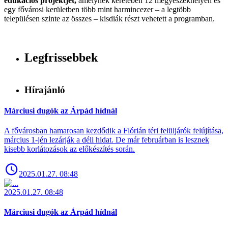
edukációs projektjét,
amelynek keretében 12 megyeszékhelyen és
egy fővárosi kerületben több mint harmincezer – a legtöbb
településen szinte az összes – kisdiák részt vehetett a programban.
Legfrissebbek
Hírajánló
Márciusi dugók az Árpád hídnál
A fővárosban hamarosan kezdődik a Flórián téri felüljárók felújítása,
március 1-jén lezárják a déli hidat. De már februárban is lesznek
kisebb korlátozások az előkészítés során.
2025.01.27. 08:48
2025.01.27. 08:48
Márciusi dugók az Árpád hídnál