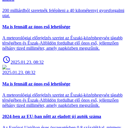
200 milliárdból szeretnék felépíteni a 40 kilométernyi gyorsforgalmi
utat.
Ma is fennáll az ónos eső lehetősége
A meteorológiai előrejelzés szerint az Északi-középhegység tágabb
térségében és Észak-Alföldön fordulhat elő ónos eső, jellemzően
néhány tized milliméter, amely napközben megszűnik.
2025.01.23. 08:32
2025.01.23. 08:32
Ma is fennáll az ónos eső lehetősége
A meteorológiai előrejelzés szerint az Északi-középhegység tágabb
térségében és Észak-Alföldön fordulhat elő ónos eső, jellemzően
néhány tized milliméter, amely napközben megszűnik.
2024-ben az EU-ban nőtt az eladott új autók száma
Az Európai Unióban éves összevetésben 0,8 százalékkal, mintegy