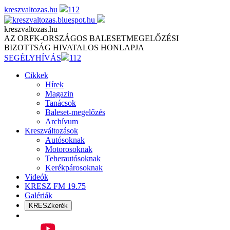
Skip
kreszvaltozas.hu
112
to
content
kreszvaltozas.hu
AZ ORFK-ORSZÁGOS BALESETMEGELŐZÉSI
BIZOTTSÁG HIVATALOS HONLAPJA
SEGÉLYHÍVÁS
112
Cikkek
Hírek
Magazin
Tanácsok
Baleset-megelőzés
Archívum
Kreszváltozások
Autósoknak
Motorosoknak
Teherautósoknak
Kerékpárosoknak
Videók
KRESZ FM 19.75
Galériák
KRESZkerék