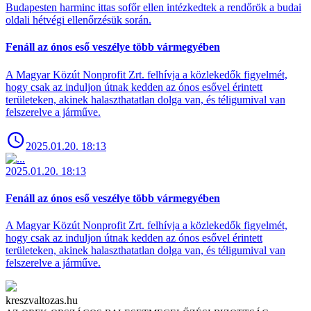
Budapesten harminc ittas sofőr ellen intézkedtek a rendőrök a budai
oldali hétvégi ellenőrzésük során.
Fenáll az ónos eső veszélye több vármegyében
A Magyar Közút Nonprofit Zrt. felhívja a közlekedők figyelmét,
hogy csak az induljon útnak kedden az ónos esővel érintett
területeken, akinek halaszthatatlan dolga van, és téligumival van
felszerelve a járműve.
2025.01.20. 18:13
2025.01.20. 18:13
Fenáll az ónos eső veszélye több vármegyében
A Magyar Közút Nonprofit Zrt. felhívja a közlekedők figyelmét,
hogy csak az induljon útnak kedden az ónos esővel érintett
területeken, akinek halaszthatatlan dolga van, és téligumival van
felszerelve a járműve.
kreszvaltozas.hu