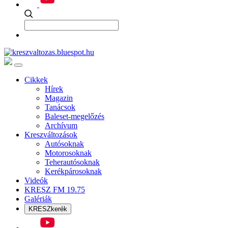
Cikkek
Hírek
Magazin
Tanácsok
Baleset-megelőzés
Archívum
Kreszváltozások
Autósoknak
Motorosoknak
Teherautósoknak
Kerékpárosoknak
Videók
KRESZ FM 19.75
Galériák
KRESZkerék