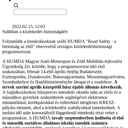
2022.02.15, 12:03
Sulikban a közlekedés biztonságáért
Folytatódik a kisiskolásoknak szóló HUMDA "Road Safety - a
biztonság az első" elnevezésű országos közlekedésbiztonsági
programsorozat.
A HUMDA Magyar Autó-Motorsport és Zöld Mobilitás-fejlesztési
Ügynökség Zrt. közölte, hogy a programsorozat idei első
szakaszában, február 14-étől április elejéig Budakeszire,
Esztergomba, Dunakeszire, Balassagyarmatra, Mosonmagyaróvárra,
Szombathelyre és Hajdúböszörménybe látogat el a roadshow.
A
tervek szerint április közepétől húsz újabb állomás következik.
A foglalkozásokon húszperces interaktív oktatás után az elsős és a
másodikos gyerekek szakemberek segítségével elektromos
miniautókkal, kerékpárokkal és rollerekkel ideiglenes KRESZ-
pályára mennek, ahol a közlekedési szabályokkal ismerkednek. A
tanítási idő után korosztálytól függetlenül mindenki részt vehet a
programokon. A HUMDA
tavaly szeptemberben indította el első
és második osztályos általános iskolás tanulók számára