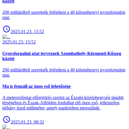
között
200 milliárdból szeretnék felépíteni a 40 kilométernyi gyorsforgalmi
utat.
2025.01.23. 15:52
2025.01.23. 15:52
Gyorsforgalmi utat terveznek Szombathely-Körmend-Kőszeg
között
200 milliárdból szeretnék felépíteni a 40 kilométernyi gyorsforgalmi
utat.
Ma is fennáll az ónos eső lehetősége
A meteorológiai előrejelzés szerint az Északi-középhegység tágabb
térségében és Észak-Alföldön fordulhat elő ónos eső, jellemzően
néhány tized milliméter, amely napközben megszűnik.
2025.01.23. 08:32