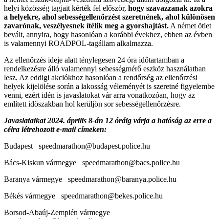
helyi közösség tagjait kérték fel először,
hogy szavazzanak azokra
a helyekre, ahol sebességellenőrzést szeretnének, ahol különösen
zavarónak, veszélyesnek ítélik meg a gyorshajtást.
A német ötlet
bevált, annyira, hogy hasonlóan a korábbi évekhez, ebben az évben
is valamennyi ROADPOL-tagállam alkalmazza.
Az ellenőrzés ideje alatt ténylegesen 24 óra időtartamban a
rendelkezésre álló valamennyi sebességmérő eszköz használatban
lesz. Az eddigi akciókhoz hasonlóan a rendőrség az ellenőrzési
helyek kijelölése során a lakosság véleményét is szeretné figyelembe
venni, ezért idén is javaslatokat vár arra vonatkozóan, hogy az
említett időszakban hol kerüljön sor sebességellenőrzésre.
Javaslataikat 2024. április 8-án 12 óráig várja a hatóság az erre a
célra létrehozott e-mail címeken:
Budapest speedmarathon@budapest.police.hu
Bács-Kiskun vármegye speedmarathon@bacs.police.hu
Baranya vármegye speedmarathon@baranya.police.hu
Békés vármegye speedmarathon@bekes.police.hu
Borsod-Abaúj-Zemplén vármegye