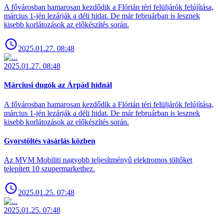
A fővárosban hamarosan kezdődik a Flórián téri felüljárók felújítása,
március 1-jén lezárják a déli hidat. De már februárban is lesznek
kisebb korlátozások az előkészítés során.
2025.01.27. 08:48
2025.01.27. 08:48
Márciusi dugók az Árpád hídnál
A fővárosban hamarosan kezdődik a Flórián téri felüljárók felújítása,
március 1-jén lezárják a déli hidat. De már februárban is lesznek
kisebb korlátozások az előkészítés során.
Gyorstöltés vásárlás közben
Az MVM Mobiliti nagyobb teljesítményű elektromos töltőket
telepített 10 szupermarkethez.
2025.01.25. 07:48
2025.01.25. 07:48