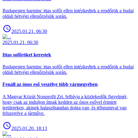
Budapesten harminc ittas sofőr ellen intézkedtek a rendőrök a budai
oldali hétvégi ellenőrzésük során.
2025.01.21. 06:30
2025.01.21. 06:30
Ittas sofőröket kerestek
Budapesten harminc ittas sofőr ellen intézkedtek a rendőrök a budai
oldali hétvégi ellenőrzésük során.
Fenáll az ónos eső veszélye több vármegyében
A Magyar Közút Nonprofit Zrt. felhívja a közlekedők figyelmét,
hogy csak az induljon útnak kedden az ónos esővel érintett
területeken, akinek halaszthatatlan dolga van, és téligumival van
felszerelve a járműve.
2025.01.20. 18:13