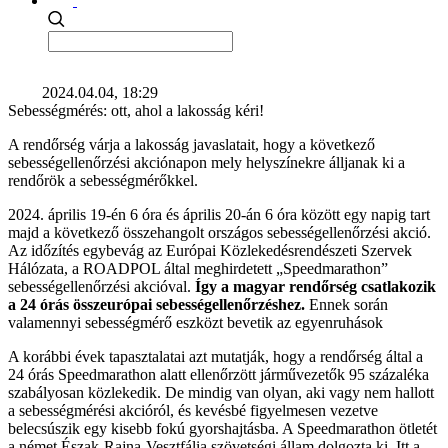
2024.04.04, 18:29
Sebességmérés: ott, ahol a lakosság kéri!
A rendőrség várja a lakosság javaslatait, hogy a következő
sebességellenőrzési akciónapon mely helyszínekre álljanak ki a
rendőrök a sebességmérőkkel.
2024. április 19-én 6 óra és április 20-án 6 óra között egy napig tart
majd a következő összehangolt országos sebességellenőrzési akció.
Az időzítés egybevág az Európai Közlekedésrendészeti Szervek
Hálózata, a ROADPOL által meghirdetett „Speedmarathon”
sebességellenőrzési akcióval.
Így a magyar rendőrség csatlakozik
a 24 órás összeurópai sebességellenőrzéshez.
Ennek során
valamennyi sebességmérő eszközt bevetik az egyenruhások
A korábbi évek tapasztalatai azt mutatják, hogy a rendőrség által a
24 órás Speedmarathon alatt ellenőrzött járművezetők 95 százaléka
szabályosan közlekedik. De mindig van olyan, aki vagy nem hallott
a sebességmérési akcióról, és kevésbé figyelmesen vezetve
belecsúszik egy kisebb fokú gyorshajtásba. A Speedmarathon ötletét
a német Észak-Rajna-Vesztfália szövetségi állam dolgozta ki. Itt a