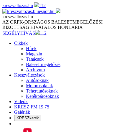
Skip
kreszvaltozas.hu
112
to
content
kreszvaltozas.hu
AZ ORFK-ORSZÁGOS BALESETMEGELŐZÉSI
BIZOTTSÁG HIVATALOS HONLAPJA
SEGÉLYHÍVÁS
112
Cikkek
Hírek
Magazin
Tanácsok
Baleset-megelőzés
Archívum
Kreszváltozások
Autósoknak
Motorosoknak
Teherautósoknak
Kerékpárosoknak
Videók
KRESZ FM 19.75
Galériák
KRESZkerék