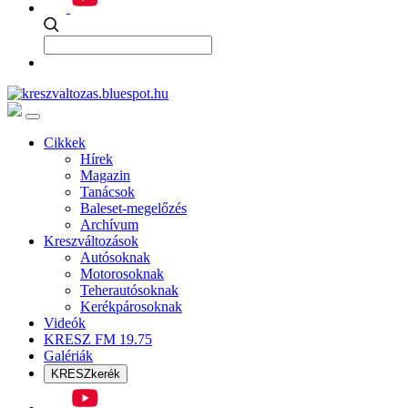
Cikkek
Hírek
Magazin
Tanácsok
Baleset-megelőzés
Archívum
Kreszváltozások
Autósoknak
Motorosoknak
Teherautósoknak
Kerékpárosoknak
Videók
KRESZ FM 19.75
Galériák
KRESZkerék