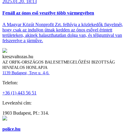
2025.01.20. 18:13
Fenáll az ónos eső veszélye több vármegyében
A Magyar Közút Nonprofit Zrt. felhívja a közlekedők figyelmét,
hogy csak az induljon útnak kedden az ónos esővel érintett
területeken, akinek halaszthatatlan dolga van, és téligumival van
felszerelve a járműve.
kreszvaltozas.hu
AZ ORFK-ORSZÁGOS BALESETMEGELŐZÉSI BIZOTTSÁG
HIVATALOS HONLAPJA
1139 Budapest, Teve u. 4-6.
Telefon:
+36 (1) 443 56 51
Levelezési cím:
1903 Budapest, Pf.: 314.
police.hu