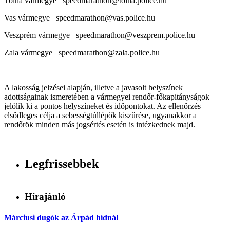
Tolna vármegye speedmarathon@tolna.police.hu
Vas vármegye speedmarathon@vas.police.hu
Veszprém vármegye speedmarathon@veszprem.police.hu
Zala vármegye speedmarathon@zala.police.hu
A lakosság jelzései alapján, illetve a javasolt helyszínek
adottságainak ismeretében a vármegyei rendőr-főkapitányságok
jelölik ki a pontos helyszíneket és időpontokat. Az ellenőrzés
elsődleges célja a sebességtúllépők kiszűrése, ugyanakkor a
rendőrök minden más jogsértés esetén is intézkednek majd.
Legfrissebbek
Hírajánló
Márciusi dugók az Árpád hídnál