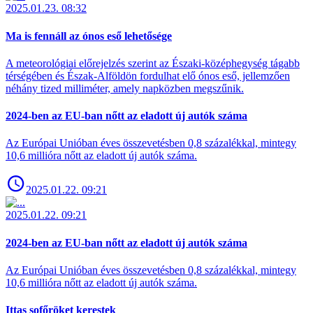
2025.01.23. 08:32
Ma is fennáll az ónos eső lehetősége
A meteorológiai előrejelzés szerint az Északi-középhegység tágabb
térségében és Észak-Alföldön fordulhat elő ónos eső, jellemzően
néhány tized milliméter, amely napközben megszűnik.
2024-ben az EU-ban nőtt az eladott új autók száma
Az Európai Unióban éves összevetésben 0,8 százalékkal, mintegy
10,6 millióra nőtt az eladott új autók száma.
2025.01.22. 09:21
2025.01.22. 09:21
2024-ben az EU-ban nőtt az eladott új autók száma
Az Európai Unióban éves összevetésben 0,8 százalékkal, mintegy
10,6 millióra nőtt az eladott új autók száma.
Ittas sofőröket kerestek