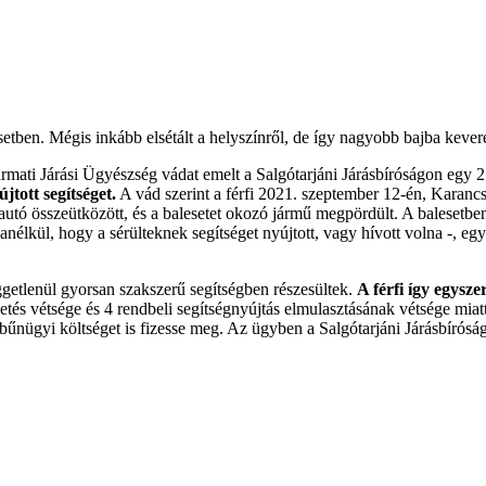
esetben. Mégis inkább elsétált a helyszínről, de így nagyobb bajba kevere
ti Járási Ügyészség vádat emelt a Salgótarjáni Járásbíróságon egy 27
jtott segítséget.
A vád szerint a férfi 2021. szeptember 12-én, Karanc
ét autó összeütközött, és a balesetet okozó jármű megpördült. A baleset
nélkül, hogy a sérülteknek segítséget nyújtott, vagy hívott volna -, egysz
üggetlenül gyorsan szakszerű segítségben részesültek.
A férfi így egysze
etés vétsége és 4 rendbeli segítségnyújtás elmulasztásának vétsége miatt
t bűnügyi költséget is fizesse meg. Az ügyben a Salgótarjáni Járásbírósá