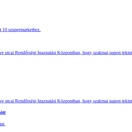
tt 10 szupermarkethez.
e utcai Rendőrségi Igazgatási Központban, hogy szakmai napon tekints
e utcai Rendőrségi Igazgatási Központban, hogy szakmai napon tekints
ött
at.