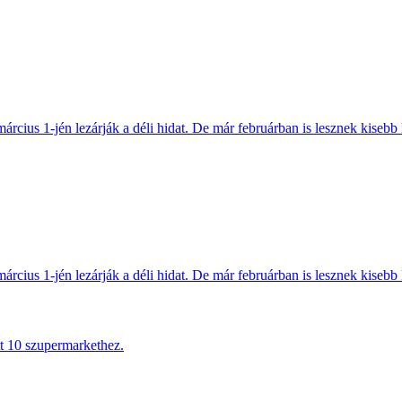
március 1-jén lezárják a déli hidat. De már februárban is lesznek kisebb 
március 1-jén lezárják a déli hidat. De már februárban is lesznek kisebb 
tt 10 szupermarkethez.