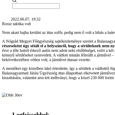
2022.06.07, 19:32
Rossz taktika volt
Nem akart bajba kerülni az ittas sofőr, pedig nem ő volt a hibás a bal
A Nógrád Megyei Főügyészség sajtóközleménye szerint a Balassagyarma
részeseként úgy sétált el a helyszínről, hogy a sérülteknek nem nyú
érve a tőle balról érkező autós nem adott neki elsőbbséget, ezért a k
könnyű sérüléseket szenvedett. A vádlott miután félreállt a járművel – a
bekövetkeztében vétlen volt, a járművet ittasan vezette.
A mentőket egy közelben lakó értesítette, így a sérültek a vádlottól f
Balassagyarmati Járási Ügyészség ittas állapotban elkövetett járművez
kiszabására, valamint arra tett indítványt, hogy a közel 230 000 forin
Legfrissebbek