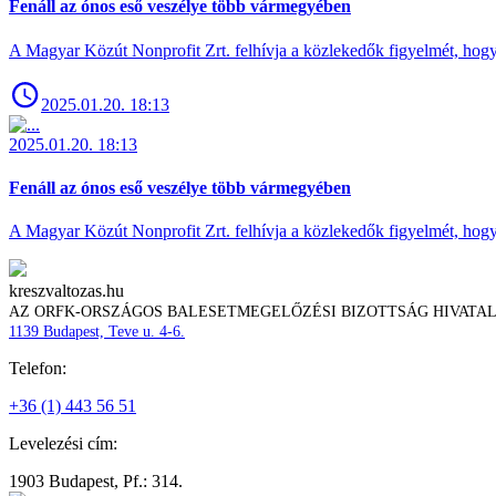
Fenáll az ónos eső veszélye több vármegyében
A Magyar Közút Nonprofit Zrt. felhívja a közlekedők figyelmét, hogy c
2025.01.20. 18:13
2025.01.20. 18:13
Fenáll az ónos eső veszélye több vármegyében
A Magyar Közút Nonprofit Zrt. felhívja a közlekedők figyelmét, hogy c
kreszvaltozas.hu
AZ ORFK-ORSZÁGOS BALESETMEGELŐZÉSI BIZOTTSÁG HIVATA
1139 Budapest, Teve u. 4-6.
Telefon:
+36 (1) 443 56 51
Levelezési cím:
1903 Budapest, Pf.: 314.