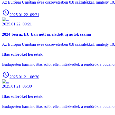
Az Európai Unióban éves összevetésben 0,8 százalékkal, mintegy 10,6 
2025.01.22. 09:21
2025.01.22. 09:21
2024-ben az EU-ban nőtt az eladott új autók száma
Az Európai Unióban éves összevetésben 0,8 százalékkal, mintegy 10,6 
Ittas sofőröket kerestek
Budapesten harminc ittas sofőr ellen intézkedtek a rendőrök a budai ol
2025.01.21. 06:30
2025.01.21. 06:30
Ittas sofőröket kerestek
Budapesten harminc ittas sofőr ellen intézkedtek a rendőrök a budai ol