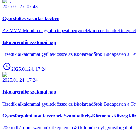
2025.01.25. 07:48
Gyorstöltés vásárlás közben
Az MVM Mobiliti nagyobb teljesítményű elektromos töltőket telepíte
Iskolarendőr szakmai nap
Tizedik alkalommal gyűltek össze az iskolarendőrök Budapesten a Tev
2025.01.24. 17:24
2025.01.24. 17:24
Iskolarendőr szakmai nap
Tizedik alkalommal gyűltek össze az iskolarendőrök Budapesten a Tev
Gyorsforgalmi utat terveznek Szombathely-Körmend-Kőszeg köz
200 milliárdból szeretnék felépíteni a 40 kilométernyi gyorsforgalmi ut