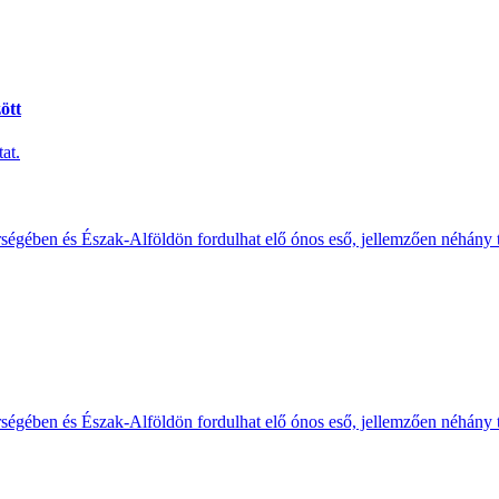
ött
at.
érségében és Észak-Alföldön fordulhat elő ónos eső, jellemzően néhány
érségében és Észak-Alföldön fordulhat elő ónos eső, jellemzően néhány