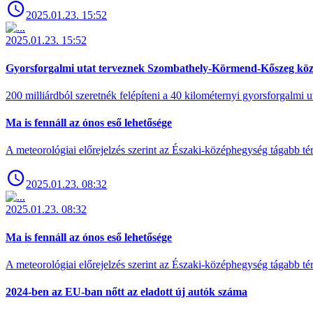
2025.01.23. 15:52
2025.01.23. 15:52
Gyorsforgalmi utat terveznek Szombathely-Körmend-Kőszeg köz
200 milliárdból szeretnék felépíteni a 40 kilométernyi gyorsforgalmi ut
Ma is fennáll az ónos eső lehetősége
A meteorológiai előrejelzés szerint az Északi-középhegység tágabb t
2025.01.23. 08:32
2025.01.23. 08:32
Ma is fennáll az ónos eső lehetősége
A meteorológiai előrejelzés szerint az Északi-középhegység tágabb t
2024-ben az EU-ban nőtt az eladott új autók száma