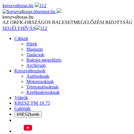
Skip
kreszvaltozas.hu
112
to
content
kreszvaltozas.hu
AZ ORFK-ORSZÁGOS BALESETMEGELŐZÉSI BIZOTTSÁG
SEGÉLYHÍVÁS
112
Cikkek
Hírek
Magazin
Tanácsok
Baleset-megelőzés
Archívum
Kreszváltozások
Autósoknak
Motorosoknak
Teherautósoknak
Kerékpárosoknak
Videók
KRESZ FM 19.75
Galériák
KRESZkerék