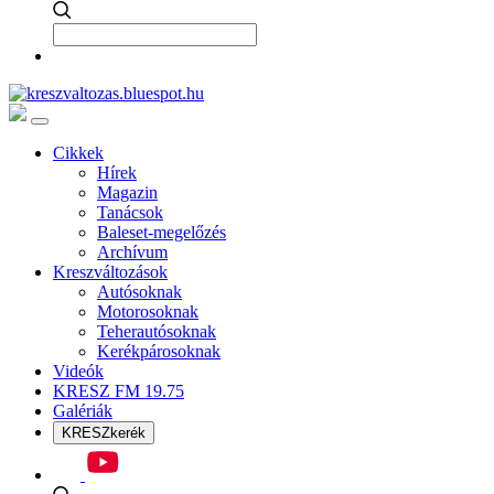
Cikkek
Hírek
Magazin
Tanácsok
Baleset-megelőzés
Archívum
Kreszváltozások
Autósoknak
Motorosoknak
Teherautósoknak
Kerékpárosoknak
Videók
KRESZ FM 19.75
Galériák
KRESZkerék