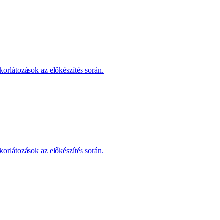
korlátozások az előkészítés során.
korlátozások az előkészítés során.