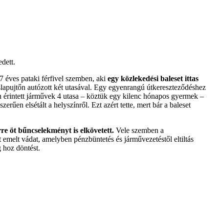
dett.
 éves pataki férfivel szemben, aki
egy közlekedési baleset ittas
slapujtőn autózott két utasával. Egy egyenrangú útkereszteződéshez
ben érintett járművek 4 utasa – köztük egy kilenc hónapos gyermek –
erűen elsétált a helyszínről. Ezt azért tette, mert bár a baleset
rre öt bűncselekményt is elkövetett.
Vele szemben a
 emelt vádat, amelyben pénzbüntetés és járművezetéstől eltiltás
g hoz döntést.