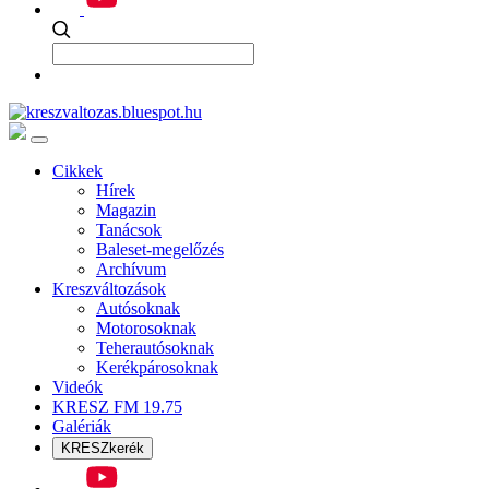
Cikkek
Hírek
Magazin
Tanácsok
Baleset-megelőzés
Archívum
Kreszváltozások
Autósoknak
Motorosoknak
Teherautósoknak
Kerékpárosoknak
Videók
KRESZ FM 19.75
Galériák
KRESZkerék