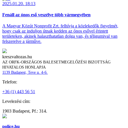
2025.01.20. 18:13
Fenáll az ónos eső veszélye több vármegyében
A Magyar Közút Nonprofit Zrt. felhívja a közlekedők figyelmét,
hogy csak az induljon útnak kedden az ónos esővel érintett
területeken, akinek halaszthatatlan dolga van, és téligumival van
felszerelve a járműve.
kreszvaltozas.hu
AZ ORFK-ORSZÁGOS BALESETMEGELŐZÉSI BIZOTTSÁG
HIVATALOS HONLAPJA
1139 Budapest, Teve u. 4-6.
Telefon:
+36 (1) 443 56 51
Levelezési cím:
1903 Budapest, Pf.: 314.
police.hu