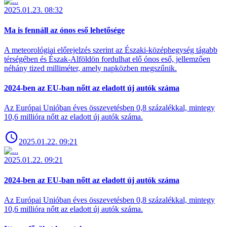
2025.01.23. 08:32
Ma is fennáll az ónos eső lehetősége
A meteorológiai előrejelzés szerint az Északi-középhegység tágabb
térségében és Észak-Alföldön fordulhat elő ónos eső, jellemzően
néhány tized milliméter, amely napközben megszűnik.
2024-ben az EU-ban nőtt az eladott új autók száma
Az Európai Unióban éves összevetésben 0,8 százalékkal, mintegy
10,6 millióra nőtt az eladott új autók száma.
2025.01.22. 09:21
2025.01.22. 09:21
2024-ben az EU-ban nőtt az eladott új autók száma
Az Európai Unióban éves összevetésben 0,8 százalékkal, mintegy
10,6 millióra nőtt az eladott új autók száma.