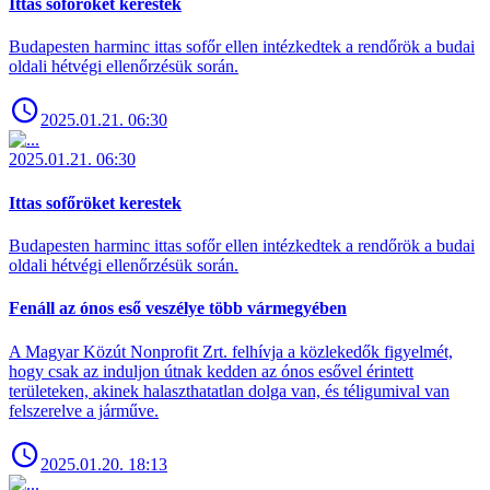
Ittas sofőröket kerestek
Budapesten harminc ittas sofőr ellen intézkedtek a rendőrök a budai
oldali hétvégi ellenőrzésük során.
2025.01.21. 06:30
2025.01.21. 06:30
Ittas sofőröket kerestek
Budapesten harminc ittas sofőr ellen intézkedtek a rendőrök a budai
oldali hétvégi ellenőrzésük során.
Fenáll az ónos eső veszélye több vármegyében
A Magyar Közút Nonprofit Zrt. felhívja a közlekedők figyelmét,
hogy csak az induljon útnak kedden az ónos esővel érintett
területeken, akinek halaszthatatlan dolga van, és téligumival van
felszerelve a járműve.
2025.01.20. 18:13