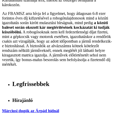
Kártalanítási számlája térít, mielőtt az összeget behajtaná a
károkozón.
Az FBAMSZ arra hívja fel a figyelmet, hogy átlagosan 6-8 ezer
forintos éves díj kifizetésével a robogótulajdonosok mind a közúti
igazoltatás során kirótt mulasztási bírságnak, mind pedig
a közúti
baleset során okozott kár megtérítésének kockázatát ki tudják
küszöbölni.
A robogósoknak nem kell fedezetlenségi díjat fizetni,
mint a gépkocsik vagy motorok esetében, igazoltatáskor a rendőrök
csakis azt vizsgálják, hogy az adott időpontban a jármű rendelkezik-
e biztosítással. A biztosítók az alvázszámra kötnek kötelezőt
rendszám nélküli járműveknél, ennek meglétét jól látható helyre
kiragasztott matrica igazolja. A járművek előtörténetét sehol nem
vezetik, így bonus-malus besorolás sem befolyásolja a fizetendő díj
mértékét.
Legfrissebbek
Hírajánló
Márciusi dugók az Árpád hídnál