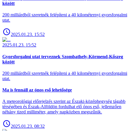
között
200 milliárdból szeretnék felépíteni a 40 kilométernyi gyorsforgalmi
utat.
2025.01.23. 15:52
2025.01.23. 15:52
Gyorsforgalmi utat terveznek Szombathely-Körmend-Kőszeg
között
200 milliárdból szeretnék felépíteni a 40 kilométernyi gyorsforgalmi
utat.
Ma is fennáll az ónos eső lehetősége
A meteorológiai előrejelzés szerint az Északi-középhegység tágabb
térségében és Észak-Alföldön fordulhat elő ónos eső, jellemzően
néhány tized milliméter, amely napközben megszűnik.
2025.01.23. 08:32