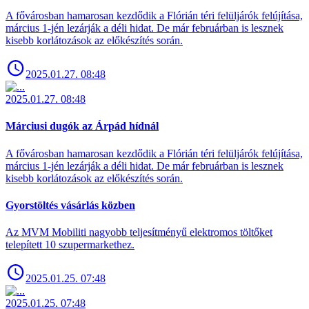
A fővárosban hamarosan kezdődik a Flórián téri felüljárók felújítása,
március 1-jén lezárják a déli hidat. De már februárban is lesznek
kisebb korlátozások az előkészítés során.
2025.01.27. 08:48
2025.01.27. 08:48
Márciusi dugók az Árpád hídnál
A fővárosban hamarosan kezdődik a Flórián téri felüljárók felújítása,
március 1-jén lezárják a déli hidat. De már februárban is lesznek
kisebb korlátozások az előkészítés során.
Gyorstöltés vásárlás közben
Az MVM Mobiliti nagyobb teljesítményű elektromos töltőket
telepített 10 szupermarkethez.
2025.01.25. 07:48
2025.01.25. 07:48