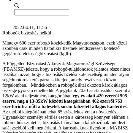
2022.04.11, 11:56
Robogók biztosítás nélkül
Mintegy 600 ezer robogó közlekedik Magyarországon, ezek közül
azonban csak minden hatodikra fizetnek rendszeresen kötelező
gépjármű-felelősségbiztosítást (kgfb).
A Független Biztosítási Alkuszok Magyarországi Szövetsége
(FBAMSZ) jelezte, hogy a robogó-tulajdonosok jelentős része nincs
tisztában azzal, hogy a biztosítás fizetési kötelezettség minden olyan
segédmotoros kerékpárra is kiterjed, amely részt vesz a közúti
forgalomban. Mindeközben a robogók által okozott károk átlagos
összege gyorsan emelkedik. A jegybank 2020-as statisztikái szerint a
12kW alatti teljesítménykategóriában
egy év alatt 420 ezerről 505
ezerre, míg a 13-35kW közötti kategóriában 462 ezerről 763
ezer forintra nőtt a balesetek során kifizetett átlagos kártérítés.
Az utóbbi kategóriában tehát 65 százalékos volt a növekedés.
Ugyanakkor személyi sérülés esetén a kárösszeg könnyen elérheti a
többmilliós szintet is, biztosítás hiányában a károkozónak mindezt
saját zsebből kell megtéríteni. A károsultaknak ilyenkor a MABISZ