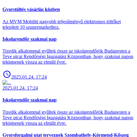
Gyorstöltés vásárlás közben
Az MVM Mobiliti nagyobb teljesítményű elektromos töltőket
telepített 10 szupermarkethez.
Iskolarendőr szakmai nap
Tizedik alkalommal gyűltek össze az iskolarendőrök Budapesten a
Teve utcai Rendőrségi Igazgatási Központban, hogy szakmai napon
tekintsenek vissza az elmúlt évre.
2025.01.24. 17:24
2025.01.24. 17:24
Iskolarendőr szakmai nap
Tizedik alkalommal gyűltek össze az iskolarendőrök Budapesten a
Teve utcai Rendőrségi Igazgatási Központban, hogy szakmai napon
tekintsenek vissza az elmúlt évre.
Gyorsforgalmi utat terveznek Szombathely-Körmend-Kőszeg