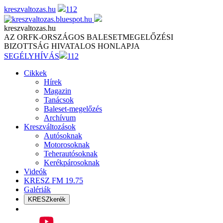
Skip
kreszvaltozas.hu
112
to
content
kreszvaltozas.hu
AZ ORFK-ORSZÁGOS BALESETMEGELŐZÉSI
BIZOTTSÁG HIVATALOS HONLAPJA
SEGÉLYHÍVÁS
112
Cikkek
Hírek
Magazin
Tanácsok
Baleset-megelőzés
Archívum
Kreszváltozások
Autósoknak
Motorosoknak
Teherautósoknak
Kerékpárosoknak
Videók
KRESZ FM 19.75
Galériák
KRESZkerék