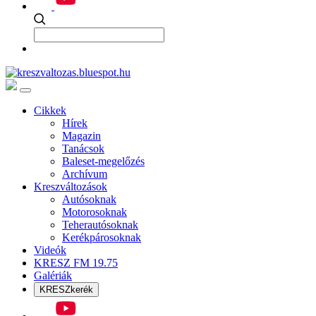
Cikkek
Hírek
Magazin
Tanácsok
Baleset-megelőzés
Archívum
Kreszváltozások
Autósoknak
Motorosoknak
Teherautósoknak
Kerékpárosoknak
Videók
KRESZ FM 19.75
Galériák
KRESZkerék