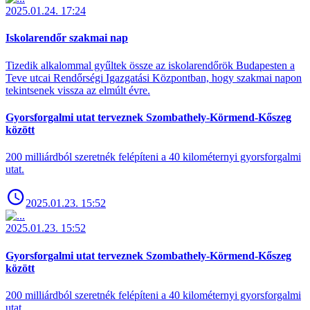
2025.01.24. 17:24
Iskolarendőr szakmai nap
Tizedik alkalommal gyűltek össze az iskolarendőrök Budapesten a
Teve utcai Rendőrségi Igazgatási Központban, hogy szakmai napon
tekintsenek vissza az elmúlt évre.
Gyorsforgalmi utat terveznek Szombathely-Körmend-Kőszeg
között
200 milliárdból szeretnék felépíteni a 40 kilométernyi gyorsforgalmi
utat.
2025.01.23. 15:52
2025.01.23. 15:52
Gyorsforgalmi utat terveznek Szombathely-Körmend-Kőszeg
között
200 milliárdból szeretnék felépíteni a 40 kilométernyi gyorsforgalmi
utat.