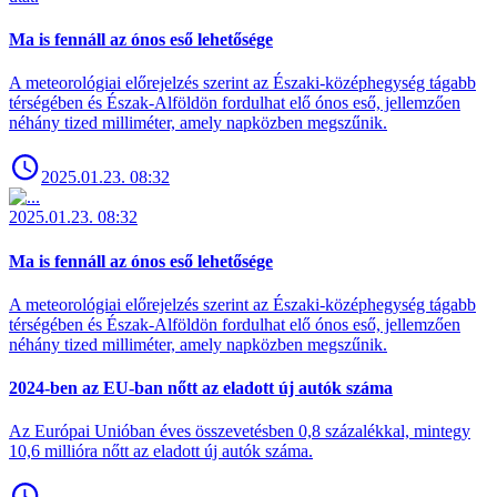
Ma is fennáll az ónos eső lehetősége
A meteorológiai előrejelzés szerint az Északi-középhegység tágabb
térségében és Észak-Alföldön fordulhat elő ónos eső, jellemzően
néhány tized milliméter, amely napközben megszűnik.
2025.01.23. 08:32
2025.01.23. 08:32
Ma is fennáll az ónos eső lehetősége
A meteorológiai előrejelzés szerint az Északi-középhegység tágabb
térségében és Észak-Alföldön fordulhat elő ónos eső, jellemzően
néhány tized milliméter, amely napközben megszűnik.
2024-ben az EU-ban nőtt az eladott új autók száma
Az Európai Unióban éves összevetésben 0,8 százalékkal, mintegy
10,6 millióra nőtt az eladott új autók száma.