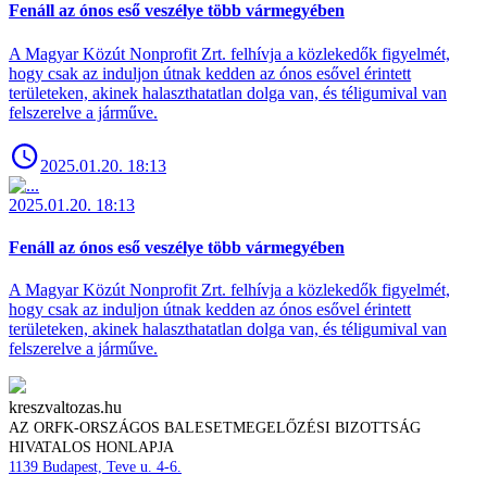
Fenáll az ónos eső veszélye több vármegyében
A Magyar Közút Nonprofit Zrt. felhívja a közlekedők figyelmét,
hogy csak az induljon útnak kedden az ónos esővel érintett
területeken, akinek halaszthatatlan dolga van, és téligumival van
felszerelve a járműve.
2025.01.20. 18:13
2025.01.20. 18:13
Fenáll az ónos eső veszélye több vármegyében
A Magyar Közút Nonprofit Zrt. felhívja a közlekedők figyelmét,
hogy csak az induljon útnak kedden az ónos esővel érintett
területeken, akinek halaszthatatlan dolga van, és téligumival van
felszerelve a járműve.
kreszvaltozas.hu
AZ ORFK-ORSZÁGOS BALESETMEGELŐZÉSI BIZOTTSÁG
HIVATALOS HONLAPJA
1139 Budapest, Teve u. 4-6.