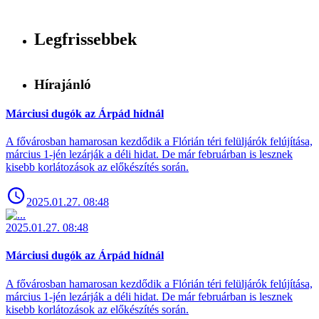
Legfrissebbek
Hírajánló
Márciusi dugók az Árpád hídnál
A fővárosban hamarosan kezdődik a Flórián téri felüljárók felújítása,
március 1-jén lezárják a déli hidat. De már februárban is lesznek
kisebb korlátozások az előkészítés során.
2025.01.27. 08:48
2025.01.27. 08:48
Márciusi dugók az Árpád hídnál
A fővárosban hamarosan kezdődik a Flórián téri felüljárók felújítása,
március 1-jén lezárják a déli hidat. De már februárban is lesznek
kisebb korlátozások az előkészítés során.