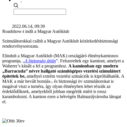
2022.06.14, 09:39
Roadshow-t indít a Magyar Autóklub
Szimulátorokkal csábít a Magyar Autóklub közlekedésbiztonsági
rendezvénysorozata.
Elindult a Magyar Autóklub (MAK) országjáró élménykamionos
programja, „
A biztonság útján
”. Felszereltek egy kamiont, amelyet a
Waberer’s kínált a fel a programhoz.
A kamionban egy modern
„Barracuda” névre hallgató számítógépes vezetési szimulátort
építettek be,
amellyel extrém vezetési szituációk is kipróbálhatók. A
MAK a már bevált borulás-, és biztonsági öv szimulátorokat is
magával viszi a turnéra, így olyan élményben lehet részük az
érdeklődőknek, amelyekből jobban megértik miért is rossz
karambolozni. A kamion ezen a hétvégén Balmazújvárosba látogat
el.