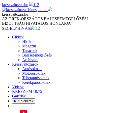
Skip
kreszvaltozas.hu
112
to
content
kreszvaltozas.hu
AZ ORFK-ORSZÁGOS BALESETMEGELŐZÉSI
BIZOTTSÁG HIVATALOS HONLAPJA
SEGÉLYHÍVÁS
112
Cikkek
Hírek
Magazin
Tanácsok
Baleset-megelőzés
Archívum
Kreszváltozások
Autósoknak
Motorosoknak
Teherautósoknak
Kerékpárosoknak
Videók
KRESZ FM 19.75
Galériák
KRESZkerék