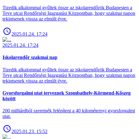
Tizedik alkalommal gyűltek össze az iskolarendőrök Budapesten a
Teve utcai Rendőrségi Igazgatási Központban, hogy szakmai napon
tekintsenek vissza az elmúlt évre.
2025.01.24. 17:24
2025.01.24. 17:24
Iskolarendőr szakmai nap
Tizedik alkalommal gyűltek össze az iskolarendőrök Budapesten a
Teve utcai Rendőrségi Igazgatási Központban, hogy szakmai napon
tekintsenek vissza az elmúlt évre.
Gyorsforgalmi utat terveznek Szombathely-Körmend-Kőszeg
között
200 milliárdból szeretnék felépíteni a 40 kilométernyi gyorsforgalmi
utat.
2025.01.23. 15:52