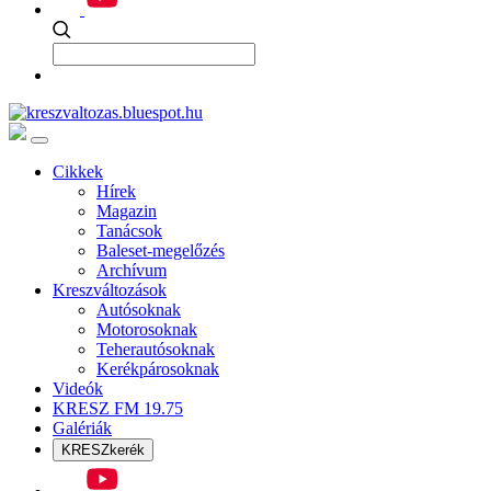
Cikkek
Hírek
Magazin
Tanácsok
Baleset-megelőzés
Archívum
Kreszváltozások
Autósoknak
Motorosoknak
Teherautósoknak
Kerékpárosoknak
Videók
KRESZ FM 19.75
Galériák
KRESZkerék