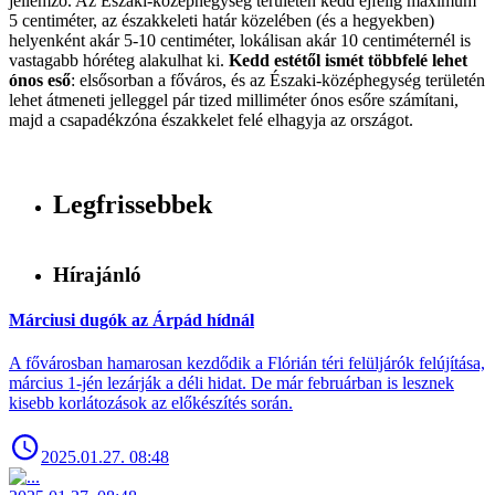
jellemző. Az Északi-középhegység területén kedd éjfélig maximum
5 centiméter, az északkeleti határ közelében (és a hegyekben)
helyenként akár 5-10 centiméter, lokálisan akár 10 centiméternél is
vastagabb hóréteg alakulhat ki.
Kedd estétől ismét többfelé lehet
ónos eső
: elsősorban a főváros, és az Északi-középhegység területén
lehet átmeneti jelleggel pár tized milliméter ónos esőre számítani,
majd a csapadékzóna északkelet felé elhagyja az országot.
Legfrissebbek
Hírajánló
Márciusi dugók az Árpád hídnál
A fővárosban hamarosan kezdődik a Flórián téri felüljárók felújítása,
március 1-jén lezárják a déli hidat. De már februárban is lesznek
kisebb korlátozások az előkészítés során.
2025.01.27. 08:48