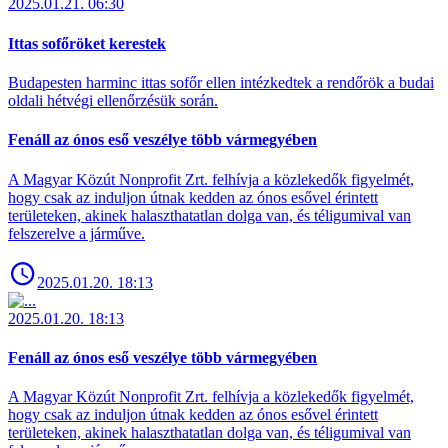
2025.01.21. 06:30
Ittas sofőröket kerestek
Budapesten harminc ittas sofőr ellen intézkedtek a rendőrök a budai
oldali hétvégi ellenőrzésük során.
Fenáll az ónos eső veszélye több vármegyében
A Magyar Közút Nonprofit Zrt. felhívja a közlekedők figyelmét,
hogy csak az induljon útnak kedden az ónos esővel érintett
területeken, akinek halaszthatatlan dolga van, és téligumival van
felszerelve a járműve.
2025.01.20. 18:13
2025.01.20. 18:13
Fenáll az ónos eső veszélye több vármegyében
A Magyar Közút Nonprofit Zrt. felhívja a közlekedők figyelmét,
hogy csak az induljon útnak kedden az ónos esővel érintett
területeken, akinek halaszthatatlan dolga van, és téligumival van