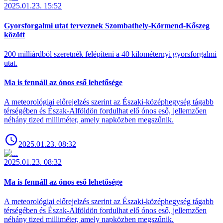
2025.01.23. 15:52
Gyorsforgalmi utat terveznek Szombathely-Körmend-Kőszeg
között
200 milliárdból szeretnék felépíteni a 40 kilométernyi gyorsforgalmi
utat.
Ma is fennáll az ónos eső lehetősége
A meteorológiai előrejelzés szerint az Északi-középhegység tágabb
térségében és Észak-Alföldön fordulhat elő ónos eső, jellemzően
néhány tized milliméter, amely napközben megszűnik.
2025.01.23. 08:32
2025.01.23. 08:32
Ma is fennáll az ónos eső lehetősége
A meteorológiai előrejelzés szerint az Északi-középhegység tágabb
térségében és Észak-Alföldön fordulhat elő ónos eső, jellemzően
néhány tized milliméter, amely napközben megszűnik.