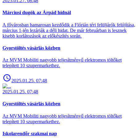
2025.01.27. 08:48
Márciusi dugók az Árpád hídnál
A fővárosban hamarosan kezdődik a Flórián téri felüljárók felújítása,
március 1-jén lezárják a déli hidat. De már februárban is lesznek
kisebb korlátozások az előkészítés során.
Gyorstöltés vásárlás közben
Az MVM Mobiliti nagyobb teljesítményű elektromos töltőket
telepített 10 szupermarkethez.
2025.01.25. 07:48
2025.01.25. 07:48
Gyorstöltés vásárlás közben
Az MVM Mobiliti nagyobb teljesítményű elektromos töltőket
telepített 10 szupermarkethez.
Iskolarendőr szakmai nap