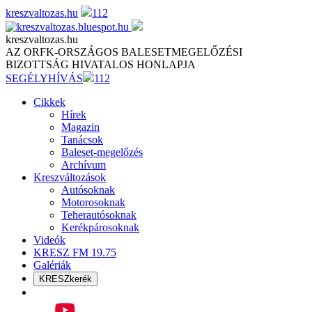
Skip
kreszvaltozas.hu
112
to
content
kreszvaltozas.hu
AZ ORFK-ORSZÁGOS BALESETMEGELŐZÉSI
BIZOTTSÁG HIVATALOS HONLAPJA
SEGÉLYHÍVÁS
112
Cikkek
Hírek
Magazin
Tanácsok
Baleset-megelőzés
Archívum
Kreszváltozások
Autósoknak
Motorosoknak
Teherautósoknak
Kerékpárosoknak
Videók
KRESZ FM 19.75
Galériák
KRESZkerék