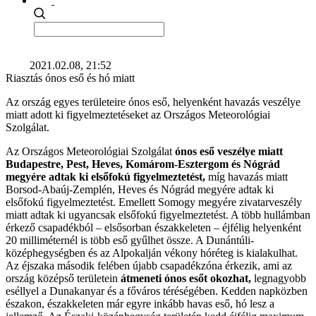
2021.02.08, 21:52
Riasztás ónos eső és hó miatt
Az ország egyes területeire ónos eső, helyenként havazás veszélye
miatt adott ki figyelmeztetéseket az Országos Meteorológiai
Szolgálat.
Az Országos Meteorológiai Szolgálat
ónos eső veszélye miatt
Budapestre, Pest, Heves, Komárom-Esztergom és Nógrád
megyére adtak ki elsőfokú figyelmeztetést,
míg havazás miatt
Borsod-Abaúj-Zemplén, Heves és Nógrád megyére adtak ki
elsőfokú figyelmeztetést. Emellett Somogy megyére zivatarveszély
miatt adtak ki ugyancsak elsőfokú figyelmeztetést. A több hullámban
érkező csapadékból – elsősorban északkeleten – éjfélig helyenként
20 milliméternél is több eső gyűlhet össze. A Dunántúli-
középhegységben és az Alpokalján vékony hóréteg is kialakulhat.
Az éjszaka második felében újabb csapadékzóna érkezik, ami az
ország középső területein
átmeneti ónos esőt okozhat,
legnagyobb
eséllyel a Dunakanyar és a főváros téréségében. Kedden napközben
északon, északkeleten már egyre inkább havas eső, hó lesz a